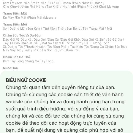
Kem Lót
/
Kem Nền
/
Phấn Nền
/
BB / CC Cream
/
Phấn Nước Cushion
/
Che Khuyết Điểm
/
Má Hồng
/
Tạo Khối / Highlight
/
Phấn Phủ
/
Xịt Khoá Makeup
Trang Điểm Mắt
Kẻ Mày
/
Kẻ Mắt
/
Phấn Mắt
/
Mascara
Trang Điểm Môi
Son Dưỡng Môi
/
Son Kem / Tint
/
Son Thỏi
/
Son Bóng
/
Tẩy Trang Mắt / Môi
Chăm Sóc Tóc Và Da Đầu
Dầu Gội Và Dầu Xả
/
Dầu Gội
/
Dầu Xả
/
Dầu Gội Khô
/
Dầu Gội Xả 2in1
/
Bộ Gội Xả
/
Tẩy Tế Bào Chết Da Đầu
/
Mặt Nạ / Kem Ủ Tóc
/
Serum / Dầu Dưỡng Tóc
/
Xịt Dưỡng Tóc
/
Thuốc Nhuộm Tóc
/
Sản Phẩm Tạo Kiểu Tóc
/
Dụng Cụ Chăm Sóc Tóc
/
Máy Sấy Tóc
/
Lược
/
Bộ Chăm Sóc Tóc
/
Phụ Kiện Tóc
Chăm Sóc Cơ Thể
Kem Tẩy Lông
/
Dụng Cụ Tẩy Lông
Nước Hoa
Nước Hoa Nữ
/
Nước Hoa Nam
/
Nước Hoa Cao Cấp
/
Xịt Thơm Toàn Thân
/
Nước Hoa Vùng Kín
Notice about cookies usage
BIỂU NGỮ COOKIE
Chăm Sóc Cá Nhân
Chúng tôi quan tâm đến quyền riêng tư của bạn.
Chống Muỗi
/
Khẩu Trang
/
Máy Massage
/
Mặt Nạ Xông Hơi
/
Nước Rửa Tay
/
Sản Phẩm Chăm Sóc Khác
/
Bàn Chải Đánh Răng
/
Bàn Chải Điện
/
Chúng tôi sử dụng các cookie cần thiết để vận hành
Hỗ Trợ Trắng Răng
/
Kem Đánh Răng
/
Máy Tăm Nước
/
Nước Súc Miệng
/
Tăm / Chỉ Nha Khoa
/
Xịt Thơm Miệng
/
Dung Dịch Vệ Sinh
/
Dưỡng Vùng Kín
/
website của chúng tôi và đồng hành cùng bạn trong
Khăn Ướt Vệ Sinh Vùng Kín
/
Băng Vệ Sinh
/
Tampon
/
Bọt Cạo Râu
/
Dao Cạo Râu
/
Máy Cạo Râu
suốt quá trình điều hướng. Với sự đồng ý của bạn,
Vấn Đề Về Da
chúng tôi và các đối tác của chúng tôi cũng sử dụng
Da Dầu / Lỗ Chân Lông To
/
Da Khô / Mất Nước
/
Da Lão Hóa
/
Da Mụn
/
Da Nhạy Cảm / Kích Ứng
/
Da Xỉn Màu
/
Thâm / Nám / Tàn Nhang
/
cookie để theo dõi các hoạt động trực tuyến của
Quầng Thâm & Bọng Mắt
/
Sẹo
/
Viêm Da Cơ Địa
bạn, đề xuất nội dung và quảng cáo phù hợp với sở
Dụng Cụ / Phụ Kiện Chăm Sóc Da