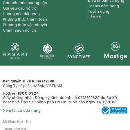
Điều khoản sử dụng
Các câu hỏi thường gặp
Hasaki cẩm nang
Gửi yêu cầu hỗ trợ
Tuyển dụng
Hướng dẫn đặt hàng
Liên hệ
Phương thức thanh toán
Phương thức vận chuyển
Chính sách đổi trả
Synctives
Clinic
Dermahair
Mastige
Bản quyền © 2016 Hasaki.vn
Công Ty cổ phần HASAKI VIETNAM
Hotline:
1800 6324
Giấy chứng nhận Đăng ký Kinh doanh số 0313612829 do Sở Kế
hoạch và Đầu tư Thành phố Hồ Chí Minh cấp ngày 13/01/2016
Xem tất cả cửa hàng
Mỹ Phẩm High-End
Trang Điểm Mặt