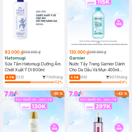
82.000 ₫
133.000 ₫
205.000 ₫
209.000 ₫
Hatomugi
Garnier
Sữa Tắm Hatomugi Dưỡng Ẩm
Nước Tẩy Trang Garnier Dành
Chiết Xuất Ý Dĩ 800ml
Cho Da Dầu Và Mụn 400ml
(Mới)
(123)
714/tháng
(69)
907/tháng
4.9
4.9
52
%
64
%
-
35
%
-
42
%