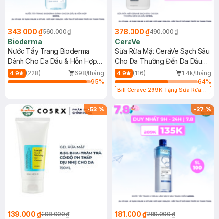
343.000 ₫
378.000 ₫
560.000 ₫
490.000 ₫
Bioderma
CeraVe
Nước Tẩy Trang Bioderma
Sữa Rửa Mặt CeraVe Sạch Sâu
Dành Cho Da Dầu & Hỗn Hợp
Cho Da Thường Đến Da Dầu
500ml
473ml
(228)
698/tháng
(116)
1.4k/tháng
4.9
4.9
95
%
64
%
Bill Cerave 299K Tặng Sữa Rửa
Mặt Cerave 30ml (SL có hạn)
-
53
%
-
37
%
139.000 ₫
181.000 ₫
298.000 ₫
289.000 ₫