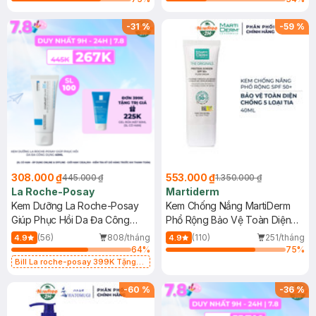
-
31
%
-
59
%
308.000 ₫
553.000 ₫
445.000 ₫
1.350.000 ₫
La Roche-Posay
Martiderm
Kem Dưỡng La Roche-Posay
Kem Chống Nắng MartiDerm
Giúp Phục Hồi Da Đa Công
Phổ Rộng Bảo Vệ Toàn Diện
Dụng 40ml
40ml
(56)
808/tháng
(110)
251/tháng
4.9
4.9
64
%
75
%
Bill La roche-posay 399K Tặng
Gel rửa mặt da dầu nhạy cảm 50ml
(SL có hạn)
-
60
%
-
36
%