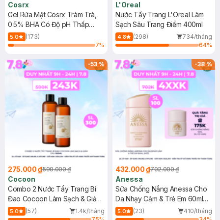
Cosrx
L'Oreal
Gel Rửa Mặt Cosrx Tràm Trà,
Nước Tẩy Trang L'Oreal Làm
0.5% BHA Có Độ pH Thấp
Sạch Sâu Trang Điểm 400ml
150ml
(173)
(298)
734/tháng
5.0
4.8
7
%
64
%
-
53
%
-
38
%
275.000 ₫
432.000 ₫
590.000 ₫
702.000 ₫
Cocoon
Anessa
Combo 2 Nước Tẩy Trang Bí
Sữa Chống Nắng Anessa Cho
Đao Cocoon Làm Sạch & Giảm
Da Nhạy Cảm & Trẻ Em 60ml
Dầu 500ml
(Mới)
(57)
1.4k/tháng
(23)
410/tháng
5.0
5.0
75
%
34
%