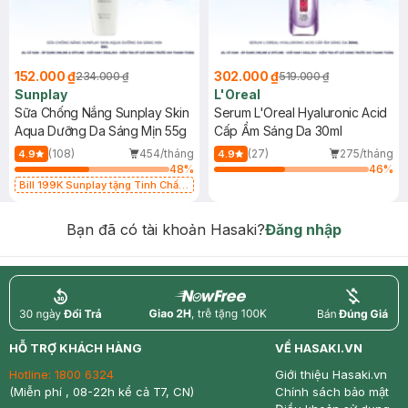
152.000 ₫
302.000 ₫
234.000 ₫
519.000 ₫
Sunplay
L'Oreal
Sữa Chống Nắng Sunplay Skin
Serum L'Oreal Hyaluronic Acid
Aqua Dưỡng Da Sáng Mịn 55g
Cấp Ẩm Sáng Da 30ml
(108)
454/tháng
(27)
275/tháng
4.9
4.9
48
%
46
%
Bill 199K Sunplay tặng Tinh Chất
Chống Nắng 7g trị giá 30K (SL có
hạn)
Bạn đã có tài khoản Hasaki?
Đăng nhập
return
nowfree
price
HỖ TRỢ KHÁCH HÀNG
VỀ HASAKI.VN
Hotline:
1800 6324
Giới thiệu Hasaki.vn
(Miễn phí , 08-22h kể cả T7, CN)
Chính sách bảo mật