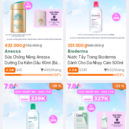
432.000 ₫
351.000 ₫
702.000 ₫
560.000 ₫
Anessa
Bioderma
Sữa Chống Nắng Anessa
Nước Tẩy Trang Bioderma
Dưỡng Da Kiềm Dầu 60ml (Bản
Dành Cho Da Nhạy Cảm 500ml
Mới)
(44)
499/tháng
(228)
832/tháng
4.9
4.9
34
%
93
%
-
39
%
-
23
%