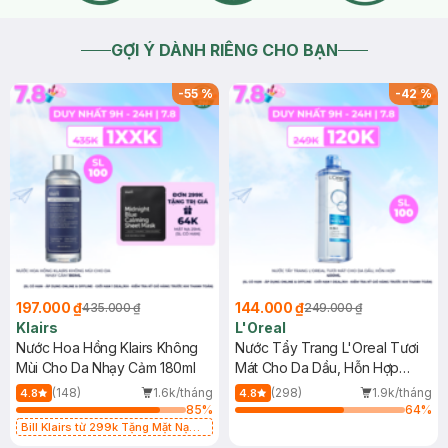
GỢI Ý DÀNH RIÊNG CHO BẠN
-
55
%
-
42
%
197.000 ₫
144.000 ₫
435.000 ₫
249.000 ₫
Klairs
L'Oreal
Nước Hoa Hồng Klairs Không
Nước Tẩy Trang L'Oreal Tươi
Mùi Cho Da Nhạy Cảm 180ml
Mát Cho Da Dầu, Hỗn Hợp
400ml
(148)
1.6k/tháng
(298)
1.9k/tháng
4.8
4.8
85
%
64
%
Bill Klairs từ 299k Tặng Mặt Nạ
Làm Dịu Da & Kiểm Soát Dầu Nhờn