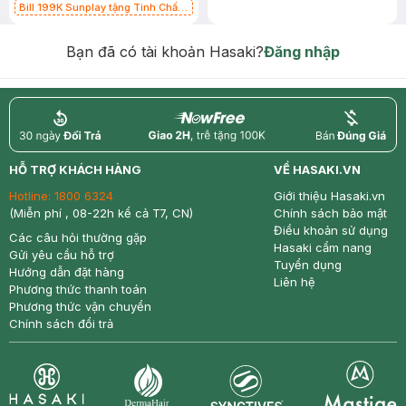
Bill 199K Sunplay tặng Tinh Chất
Chống Nắng 7g trị giá 30K (SL có
hạn)
Bạn đã có tài khoản Hasaki?
Đăng nhập
return
nowfree
price
HỖ TRỢ KHÁCH HÀNG
VỀ HASAKI.VN
Hotline:
1800 6324
Giới thiệu Hasaki.vn
(Miễn phí , 08-22h kể cả T7, CN)
Chính sách bảo mật
Điều khoản sử dụng
Các câu hỏi thường gặp
Hasaki cẩm nang
Gửi yêu cầu hỗ trợ
Tuyển dụng
Hướng dẫn đặt hàng
Liên hệ
Phương thức thanh toán
Phương thức vận chuyển
Chính sách đổi trả