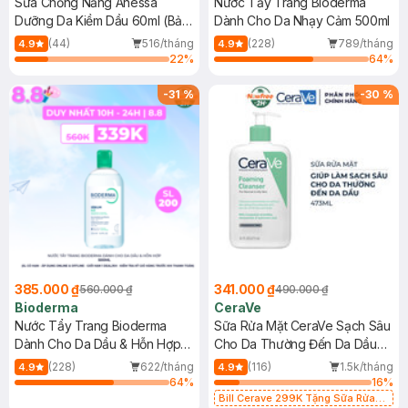
Sữa Chống Nắng Anessa
Nước Tẩy Trang Bioderma
Dưỡng Da Kiềm Dầu 60ml (Bản
Dành Cho Da Nhạy Cảm 500ml
Mới)
(44)
516/tháng
(228)
789/tháng
4.9
4.9
22
%
64
%
-
31
%
-
30
%
385.000 ₫
341.000 ₫
560.000 ₫
490.000 ₫
Bioderma
CeraVe
Nước Tẩy Trang Bioderma
Sữa Rửa Mặt CeraVe Sạch Sâu
Dành Cho Da Dầu & Hỗn Hợp
Cho Da Thường Đến Da Dầu
500ml
473ml
(228)
622/tháng
(116)
1.5k/tháng
4.9
4.9
64
%
16
%
Bill Cerave 299K Tặng Sữa Rửa