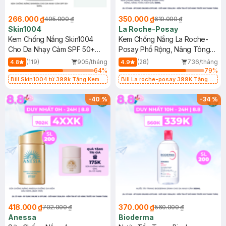
266.000 ₫
350.000 ₫
495.000 ₫
610.000 ₫
Skin1004
La Roche-Posay
Kem Chống Nắng Skin1004
Kem Chống Nắng La Roche-
Cho Da Nhạy Cảm SPF 50+
Posay Phổ Rộng, Nâng Tông
50ml
Kiềm Dầu 50ml
(119)
905/tháng
(28)
736/tháng
4.8
4.9
64
%
79
%
Bill Skin1004 từ 399k Tặng Kem
Bill La roche-posay 399K Tặng
Chống Nắng Cho Da Nhạy Cảm
Gel rửa mặt da dầu nhạy cảm 50ml
SPF 50+ 20ml (SL Có Hạn)
(SL có hạn)
-
40
%
-
34
%
418.000 ₫
370.000 ₫
702.000 ₫
560.000 ₫
Anessa
Bioderma