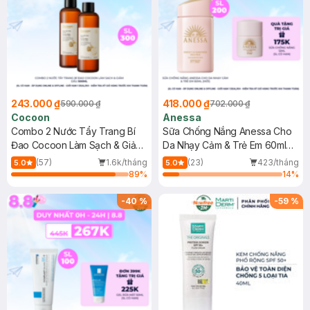
243.000 ₫
418.000 ₫
590.000 ₫
702.000 ₫
Cocoon
Anessa
Combo 2 Nước Tẩy Trang Bí
Sữa Chống Nắng Anessa Cho
Đao Cocoon Làm Sạch & Giảm
Da Nhạy Cảm & Trẻ Em 60ml
Dầu 500ml
(Mới)
(57)
1.6k/tháng
(23)
423/tháng
5.0
5.0
89
%
14
%
-
40
%
-
59
%