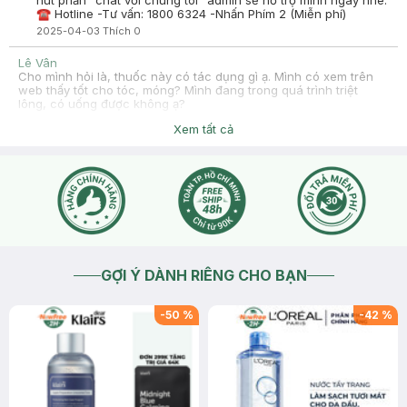
nút phần "chat với chúng tôi" admin sẽ hỗ trợ mình ngay nhé.
☎ Hotline -Tư vấn: 1800 6324 -Nhấn Phím 2 (Miễn phí)
2025-04-03
Thích
0
Lê Vân
Cho mình hỏi là, thuốc này có tác dụng gì ạ. Mình có xem trên
web thấy tốt cho tóc, móng? Mình đang trong quá trình triệt
lông, có uống được không ạ?
2025-04-02
Thích
0
Xem tất cả
Hasaki
Để được tư vấn chi tiết hơn về dịch vụ phòng khám, bạn nhấn
nút phần "chat với chúng tôi" admin sẽ hỗ trợ mình ngay nhé.
☎ Hotline -Tư vấn: 1800 6324 -Nhấn Phím 2 (Miễn phí)
2025-04-03
Thích
0
GỢI Ý DÀNH RIÊNG CHO BẠN
-
50
%
-
42
%