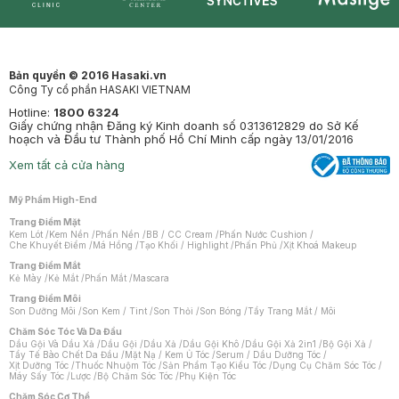
Synctives
Clinic
Dermahair
Mastige
Bản quyền © 2016 Hasaki.vn
Công Ty cổ phần HASAKI VIETNAM
Hotline:
1800 6324
Giấy chứng nhận Đăng ký Kinh doanh số 0313612829 do Sở Kế
hoạch và Đầu tư Thành phố Hồ Chí Minh cấp ngày 13/01/2016
Xem tất cả cửa hàng
Mỹ Phẩm High-End
Trang Điểm Mặt
Kem Lót
/
Kem Nền
/
Phấn Nền
/
BB / CC Cream
/
Phấn Nước Cushion
/
Che Khuyết Điểm
/
Má Hồng
/
Tạo Khối / Highlight
/
Phấn Phủ
/
Xịt Khoá Makeup
Trang Điểm Mắt
Kẻ Mày
/
Kẻ Mắt
/
Phấn Mắt
/
Mascara
Trang Điểm Môi
Son Dưỡng Môi
/
Son Kem / Tint
/
Son Thỏi
/
Son Bóng
/
Tẩy Trang Mắt / Môi
Chăm Sóc Tóc Và Da Đầu
Dầu Gội Và Dầu Xả
/
Dầu Gội
/
Dầu Xả
/
Dầu Gội Khô
/
Dầu Gội Xả 2in1
/
Bộ Gội Xả
/
Tẩy Tế Bào Chết Da Đầu
/
Mặt Nạ / Kem Ủ Tóc
/
Serum / Dầu Dưỡng Tóc
/
Xịt Dưỡng Tóc
/
Thuốc Nhuộm Tóc
/
Sản Phẩm Tạo Kiểu Tóc
/
Dụng Cụ Chăm Sóc Tóc
/
Máy Sấy Tóc
/
Lược
/
Bộ Chăm Sóc Tóc
/
Phụ Kiện Tóc
Chăm Sóc Cơ Thể