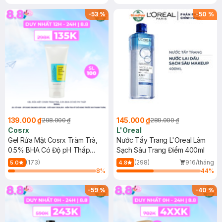
Mặt Cerave 30ml (SL có hạn)
-
53
%
-
50
%
139.000 ₫
145.000 ₫
298.000 ₫
289.000 ₫
Cosrx
L'Oreal
Gel Rửa Mặt Cosrx Tràm Trà,
Nước Tẩy Trang L'Oreal Làm
0.5% BHA Có Độ pH Thấp
Sạch Sâu Trang Điểm 400ml
150ml
(173)
(298)
916/tháng
5.0
4.8
8
%
44
%
-
59
%
-
40
%