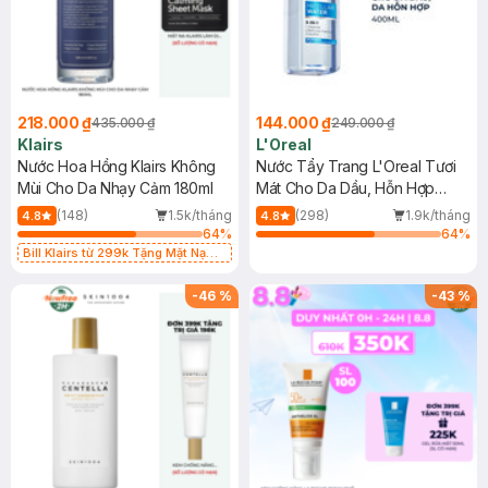
218.000 ₫
144.000 ₫
435.000 ₫
249.000 ₫
Klairs
L'Oreal
Nước Hoa Hồng Klairs Không
Nước Tẩy Trang L'Oreal Tươi
Mùi Cho Da Nhạy Cảm 180ml
Mát Cho Da Dầu, Hỗn Hợp
400ml
(148)
1.5k/tháng
(298)
1.9k/tháng
4.8
4.8
64
%
64
%
Bill Klairs từ 299k Tặng Mặt Nạ
Làm Dịu Da & Kiểm Soát Dầu Nhờn
25ml (SL Có Hạn)
-
46
%
-
43
%