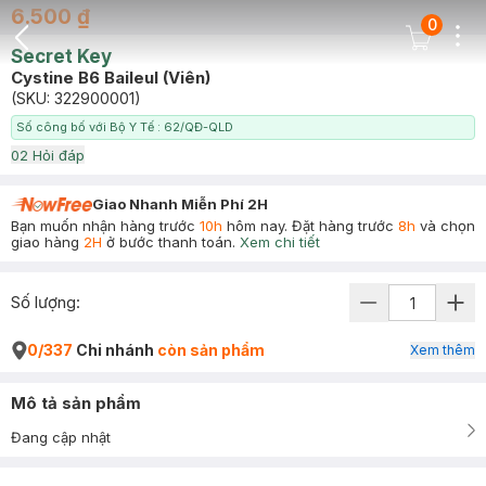
6.500 ₫
0
Dots
Cart Icon
Secret Key
Back Icon
Cystine B6 Baileul (Viên)
(SKU:
322900001
)
Số công bố với Bộ Y Tế : 62/QĐ-QLD
0
2
Hỏi đáp
Giao Nhanh Miễn Phí 2H
Bạn muốn nhận hàng trước
10h
hôm nay. Đặt hàng trước
8h
và chọn
giao hàng
2H
ở bước thanh toán.
Xem chi tiết
Số lượng:
0/337
Chi nhánh
còn sản phẩm
Xem thêm
Mô tả sản phẩm
Đang cập nhật