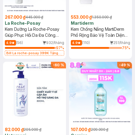
267.000 ₫
553.000 ₫
445.000 ₫
1.350.000 ₫
La Roche-Posay
Martiderm
Kem Dưỡng La Roche-Posay
Kem Chống Nắng MartiDerm
Giúp Phục Hồi Da Đa Công
Phổ Rộng Bảo Vệ Toàn Diện
Dụng 40ml
40ml
(56)
932/tháng
(110)
251/tháng
4.9
4.9
97
%
75
%
Bill La roche-posay 399K Tặng
Gel rửa mặt da dầu nhạy cảm 50ml
(SL có hạn)
-
60
%
-
49
%
82.000 ₫
107.000 ₫
205.000 ₫
209.000 ₫