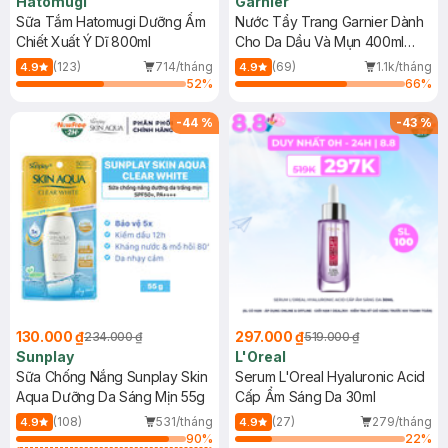
Hatomugi
Garnier
Sữa Tắm Hatomugi Dưỡng Ẩm
Nước Tẩy Trang Garnier Dành
Chiết Xuất Ý Dĩ 800ml
Cho Da Dầu Và Mụn 400ml
(Mới)
(123)
714/tháng
(69)
1.1k/tháng
4.9
4.9
52
%
66
%
-
44
%
-
43
%
130.000 ₫
297.000 ₫
234.000 ₫
519.000 ₫
Sunplay
L'Oreal
Sữa Chống Nắng Sunplay Skin
Serum L'Oreal Hyaluronic Acid
Aqua Dưỡng Da Sáng Mịn 55g
Cấp Ẩm Sáng Da 30ml
(108)
531/tháng
(27)
279/tháng
4.9
4.9
90
%
22
%