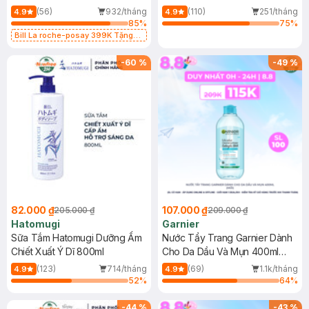
Dụng 40ml
40ml
(56)
932/tháng
(110)
251/tháng
4.9
4.9
85
%
75
%
Bill La roche-posay 399K Tặng
Gel rửa mặt da dầu nhạy cảm 50ml
(SL có hạn)
-
60
%
-
49
%
82.000 ₫
107.000 ₫
205.000 ₫
209.000 ₫
Hatomugi
Garnier
Sữa Tắm Hatomugi Dưỡng Ẩm
Nước Tẩy Trang Garnier Dành
Chiết Xuất Ý Dĩ 800ml
Cho Da Dầu Và Mụn 400ml
(Mới)
(123)
714/tháng
(69)
1.1k/tháng
4.9
4.9
52
%
64
%
-
44
%
-
43
%