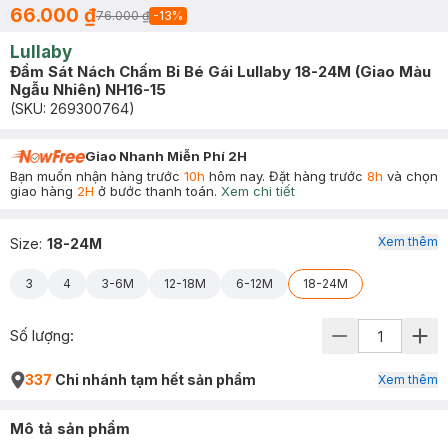
66.000 ₫
76.000 ₫
-
13
%
Lullaby
Đầm Sát Nách Chấm Bi Bé Gái Lullaby 18-24M (Giao Màu
Ngẫu Nhiên) NH16-15
(SKU:
269300764
)
Giao Nhanh Miễn Phí 2H
Bạn muốn nhận hàng trước
10h
hôm nay. Đặt hàng trước
8h
và chọn
giao hàng
2H
ở bước thanh toán.
Xem chi tiết
Xem thêm
Size
:
18-24M
3
4
3-6M
12-18M
6-12M
18-24M
Số lượng:
337
Chi nhánh tạm hết sản phẩm
Xem thêm
Mô tả sản phẩm