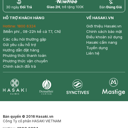
return
nowfree
price
HỖ TRỢ KHÁCH HÀNG
VỀ HASAKI.VN
Hotline:
1800 6324
Giới thiệu Hasaki.vn
(Miễn phí , 08-22h kể cả T7, CN)
Chính sách bảo mật
Điều khoản sử dụng
Các câu hỏi thường gặp
Hasaki cẩm nang
Gửi yêu cầu hỗ trợ
Tuyển dụng
Hướng dẫn đặt hàng
Liên hệ
Phương thức thanh toán
Phương thức vận chuyển
Chính sách đổi trả
Synctives
Clinic
Dermahair
Mastige
Bản quyền © 2016 Hasaki.vn
Công Ty cổ phần HASAKI VIETNAM