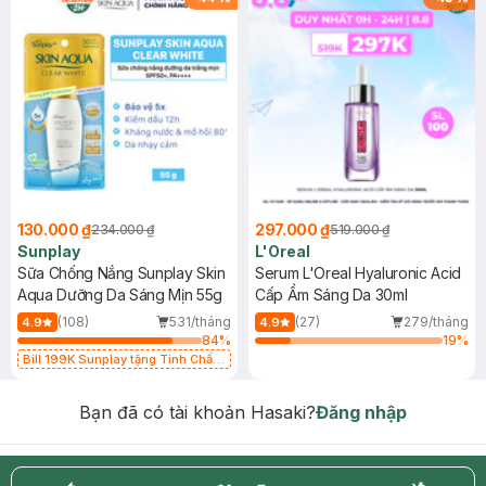
130.000 ₫
297.000 ₫
234.000 ₫
519.000 ₫
Sunplay
L'Oreal
Sữa Chống Nắng Sunplay Skin
Serum L'Oreal Hyaluronic Acid
Aqua Dưỡng Da Sáng Mịn 55g
Cấp Ẩm Sáng Da 30ml
(108)
531/tháng
(27)
279/tháng
4.9
4.9
84
%
19
%
Bill 199K Sunplay tặng Tinh Chất
Chống Nắng 7g trị giá 30K (SL có
hạn)
Bạn đã có tài khoản Hasaki?
Đăng nhập