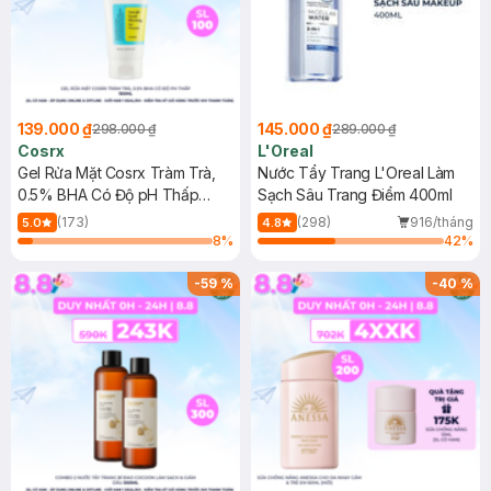
139.000 ₫
145.000 ₫
298.000 ₫
289.000 ₫
Cosrx
L'Oreal
Gel Rửa Mặt Cosrx Tràm Trà,
Nước Tẩy Trang L'Oreal Làm
0.5% BHA Có Độ pH Thấp
Sạch Sâu Trang Điểm 400ml
150ml
(173)
(298)
916/tháng
5.0
4.8
8
%
42
%
-
59
%
-
40
%