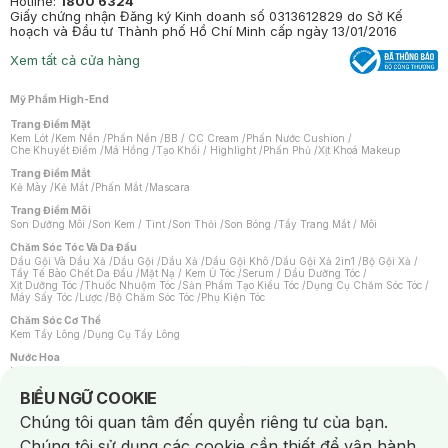
Hotline:
1800 6324
Giấy chứng nhận Đăng ký Kinh doanh số 0313612829 do Sở Kế
hoạch và Đầu tư Thành phố Hồ Chí Minh cấp ngày 13/01/2016
Xem tất cả cửa hàng
Mỹ Phẩm High-End
Trang Điểm Mặt
Kem Lót
/
Kem Nền
/
Phấn Nền
/
BB / CC Cream
/
Phấn Nước Cushion
/
Che Khuyết Điểm
/
Má Hồng
/
Tạo Khối / Highlight
/
Phấn Phủ
/
Xịt Khoá Makeup
Trang Điểm Mắt
Kẻ Mày
/
Kẻ Mắt
/
Phấn Mắt
/
Mascara
Trang Điểm Môi
Son Dưỡng Môi
/
Son Kem / Tint
/
Son Thỏi
/
Son Bóng
/
Tẩy Trang Mắt / Môi
Chăm Sóc Tóc Và Da Đầu
Dầu Gội Và Dầu Xả
/
Dầu Gội
/
Dầu Xả
/
Dầu Gội Khô
/
Dầu Gội Xả 2in1
/
Bộ Gội Xả
/
Tẩy Tế Bào Chết Da Đầu
/
Mặt Nạ / Kem Ủ Tóc
/
Serum / Dầu Dưỡng Tóc
/
Xịt Dưỡng Tóc
/
Thuốc Nhuộm Tóc
/
Sản Phẩm Tạo Kiểu Tóc
/
Dụng Cụ Chăm Sóc Tóc
/
Máy Sấy Tóc
/
Lược
/
Bộ Chăm Sóc Tóc
/
Phụ Kiện Tóc
Chăm Sóc Cơ Thể
Kem Tẩy Lông
/
Dụng Cụ Tẩy Lông
Nước Hoa
Nước Hoa Nữ
/
Nước Hoa Nam
/
Nước Hoa Cao Cấp
/
Xịt Thơm Toàn Thân
/
Nước Hoa Vùng Kín
Notice about cookies usage
BIỂU NGỮ COOKIE
Chăm Sóc Cá Nhân
Chúng tôi quan tâm đến quyền riêng tư của bạn.
Chống Muỗi
/
Khẩu Trang
/
Máy Massage
/
Mặt Nạ Xông Hơi
/
Nước Rửa Tay
/
Sản Phẩm Chăm Sóc Khác
/
Bàn Chải Đánh Răng
/
Bàn Chải Điện
/
Chúng tôi sử dụng các cookie cần thiết để vận hành
Hỗ Trợ Trắng Răng
/
Kem Đánh Răng
/
Máy Tăm Nước
/
Nước Súc Miệng
/