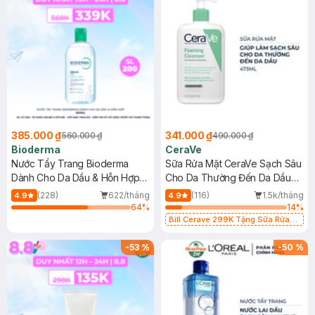
385.000 ₫
341.000 ₫
560.000 ₫
490.000 ₫
Bioderma
CeraVe
Nước Tẩy Trang Bioderma
Sữa Rửa Mặt CeraVe Sạch Sâu
Dành Cho Da Dầu & Hỗn Hợp
Cho Da Thường Đến Da Dầu
500ml
473ml
(228)
622/tháng
(116)
1.5k/tháng
4.9
4.9
64
%
14
%
Bill Cerave 299K Tặng Sữa Rửa
Mặt Cerave 30ml (SL có hạn)
-
53
%
-
50
%