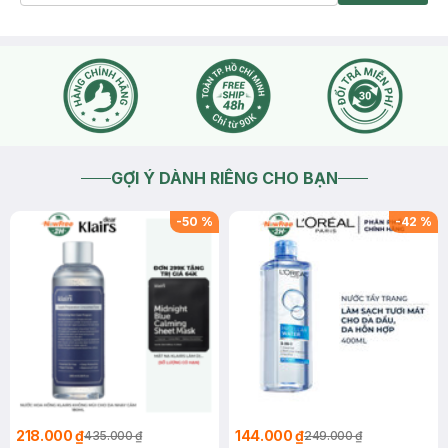
GỢI Ý DÀNH RIÊNG CHO BẠN
-
50
%
-
42
%
218.000 ₫
144.000 ₫
435.000 ₫
249.000 ₫