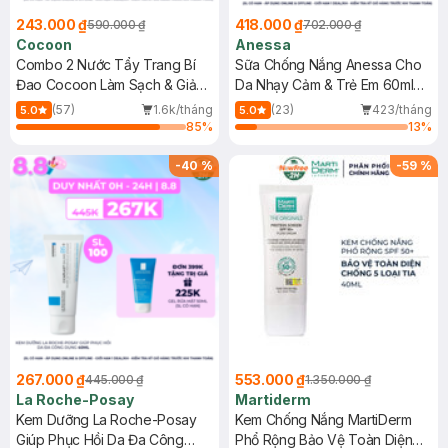
243.000 ₫
418.000 ₫
590.000 ₫
702.000 ₫
Cocoon
Anessa
Combo 2 Nước Tẩy Trang Bí
Sữa Chống Nắng Anessa Cho
Đao Cocoon Làm Sạch & Giảm
Da Nhạy Cảm & Trẻ Em 60ml
Dầu 500ml
(Mới)
(57)
1.6k/tháng
(23)
423/tháng
5.0
5.0
85
%
13
%
-
40
%
-
59
%
267.000 ₫
553.000 ₫
445.000 ₫
1.350.000 ₫
La Roche-Posay
Martiderm
Kem Dưỡng La Roche-Posay
Kem Chống Nắng MartiDerm
Giúp Phục Hồi Da Đa Công
Phổ Rộng Bảo Vệ Toàn Diện