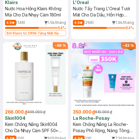
Klairs
L'Oreal
Nước Hoa Hồng Klairs Không
Nước Tẩy Trang L'Oreal Tươi
Mùi Cho Da Nhạy Cảm 180ml
Mát Cho Da Dầu, Hỗn Hợp
400ml
(148)
1.5k/tháng
(298)
1.9k/tháng
4.8
4.8
64
%
64
%
Bill Klairs từ 299k Tặng Mặt Nạ
Làm Dịu Da & Kiểm Soát Dầu Nhờn
25ml (SL Có Hạn)
-
46
%
-
43
%
266.000 ₫
350.000 ₫
495.000 ₫
610.000 ₫
Skin1004
La Roche-Posay
Kem Chống Nắng Skin1004
Kem Chống Nắng La Roche-
Cho Da Nhạy Cảm SPF 50+
Posay Phổ Rộng, Nâng Tông
50ml
Kiềm Dầu 50ml
(119)
905/tháng
(28)
736/tháng
4.8
4.9