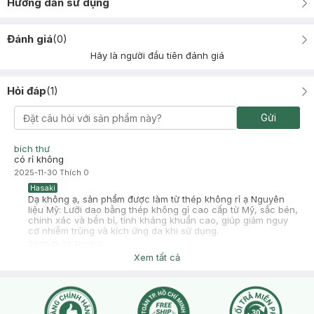
Hướng dẫn sử dụng
Đánh giá
(
0
)
Hãy là người đầu tiên đánh giá
Hỏi đáp
(
1
)
Gửi
bích thư
có rỉ không
2025-11-30
Thích
0
Hasaki
Dạ không ạ, sản phẩm được làm từ thép không rỉ ạ Nguyên
liệu Mỹ: Lưỡi dao bằng thép không gỉ cao cấp từ Mỹ, sắc bén,
chính xác và bền bỉ, tính kháng khuẩn cao, giúp giảm nguy
cơ nhiễm trùng và kích ứng da khi sử dụng.
2025-11-30
Thích
0
Xem tất cả