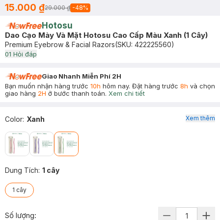
15.000 ₫
29.000 ₫
-
48
%
Hotosu
Dao Cạo Mày Và Mặt Hotosu Cao Cấp Màu Xanh (1 Cây)
Premium Eyebrow & Facial Razors
(SKU:
422225560
)
0
1
Hỏi đáp
Giao Nhanh Miễn Phí 2H
Bạn muốn nhận hàng trước
10h
hôm nay. Đặt hàng trước
8h
và chọn
giao hàng
2H
ở bước thanh toán.
Xem chi tiết
Xem thêm
Color
:
Xanh
Dung Tích
:
1 cây
1 cây
Số lượng: