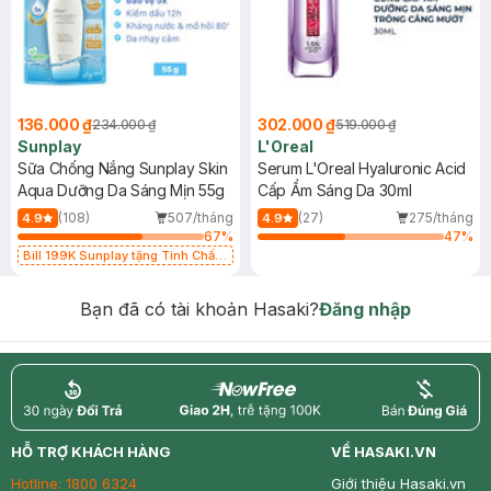
136.000 ₫
302.000 ₫
234.000 ₫
519.000 ₫
Sunplay
L'Oreal
Sữa Chống Nắng Sunplay Skin
Serum L'Oreal Hyaluronic Acid
Aqua Dưỡng Da Sáng Mịn 55g
Cấp Ẩm Sáng Da 30ml
(108)
507/tháng
(27)
275/tháng
4.9
4.9
67
%
47
%
Bill 199K Sunplay tặng Tinh Chất
Chống Nắng 7g trị giá 30K (SL có
hạn)
Bạn đã có tài khoản Hasaki?
Đăng nhập
return
nowfree
price
HỖ TRỢ KHÁCH HÀNG
VỀ HASAKI.VN
Hotline:
1800 6324
Giới thiệu Hasaki.vn