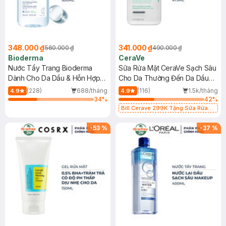
348.000 ₫
341.000 ₫
560.000 ₫
490.000 ₫
Bioderma
CeraVe
Nước Tẩy Trang Bioderma
Sữa Rửa Mặt CeraVe Sạch Sâu
Dành Cho Da Dầu & Hỗn Hợp
Cho Da Thường Đến Da Dầu
500ml
473ml
(228)
688/tháng
(116)
1.5k/tháng
4.9
4.9
34
%
42
%
Bill Cerave 299K Tặng Sữa Rửa
Mặt Cerave 30ml (SL có hạn)
-
53
%
-
37
%