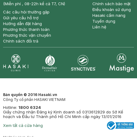
(Miễn phí , 08-22h kể cả T7, CN)
Chính sách bảo mật
Điều khoản sử dụng
Các câu hỏi thường gặp
Hasaki cẩm nang
Gửi yêu cầu hỗ trợ
Tuyển dụng
Hướng dẫn đặt hàng
Liên hệ
Phương thức thanh toán
Phương thức vận chuyển
Chính sách đổi trả
Synctives
Clinic
Dermahair
Mastige
Bản quyền © 2016 Hasaki.vn
Công Ty cổ phần HASAKI VIETNAM
Hotline:
1800 6324
Giấy chứng nhận Đăng ký Kinh doanh số 0313612829 do Sở Kế
hoạch và Đầu tư Thành phố Hồ Chí Minh cấp ngày 13/01/2016
Xem tất cả cửa hàng