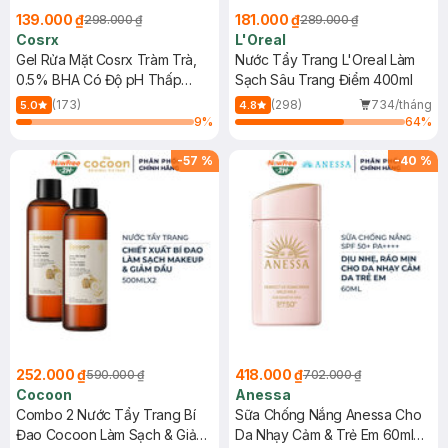
139.000 ₫
181.000 ₫
298.000 ₫
289.000 ₫
Cosrx
L'Oreal
Gel Rửa Mặt Cosrx Tràm Trà,
Nước Tẩy Trang L'Oreal Làm
0.5% BHA Có Độ pH Thấp
Sạch Sâu Trang Điểm 400ml
150ml
(173)
(298)
734/tháng
5.0
4.8
9
%
64
%
-
57
%
-
40
%
252.000 ₫
418.000 ₫
590.000 ₫
702.000 ₫
Cocoon
Anessa
Combo 2 Nước Tẩy Trang Bí
Sữa Chống Nắng Anessa Cho
Đao Cocoon Làm Sạch & Giảm
Da Nhạy Cảm & Trẻ Em 60ml