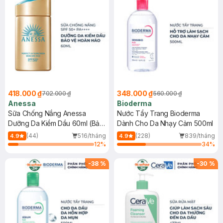
418.000 ₫
348.000 ₫
702.000 ₫
560.000 ₫
Anessa
Bioderma
Sữa Chống Nắng Anessa
Nước Tẩy Trang Bioderma
Dưỡng Da Kiềm Dầu 60ml (Bản
Dành Cho Da Nhạy Cảm 500ml
Mới)
(44)
516/tháng
(228)
839/tháng
4.9
4.9
12
%
34
%
-
38
%
-
30
%