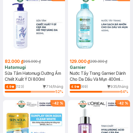
82.000 ₫
129.000 ₫
205.000 ₫
209.000 ₫
Hatomugi
Garnier
Sữa Tắm Hatomugi Dưỡng Ẩm
Nước Tẩy Trang Garnier Dành
Chiết Xuất Ý Dĩ 800ml
Cho Da Dầu Và Mụn 400ml
(Mới)
(123)
714/tháng
(69)
935/tháng
4.9
4.9
52
%
64
%
-
42
%
-
42
%