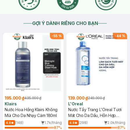
GỢI Ý DÀNH RIÊNG CHO BẠN
-
55
%
-
44
%
195.000 ₫
139.000 ₫
435.000 ₫
249.000 ₫
Klairs
L'Oreal
Nước Hoa Hồng Klairs Không
Nước Tẩy Trang L'Oreal Tươi
Mùi Cho Da Nhạy Cảm 180ml
Mát Cho Da Dầu, Hỗn Hợp
400ml
(148)
1.7k/tháng
(298)
2.0k/tháng
4.8
4.8
87
%
87
%