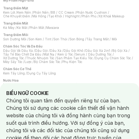
Mỹ Phẩm High-End
Trang Điểm Mặt
Kem Lót
/
Kem Nền
/
Phấn Nền
/
BB / CC Cream
/
Phấn Nước Cushion
/
Che Khuyết Điểm
/
Má Hồng
/
Tạo Khối / Highlight
/
Phấn Phủ
/
Xịt Khoá Makeup
Trang Điểm Mắt
Kẻ Mày
/
Kẻ Mắt
/
Phấn Mắt
/
Mascara
Trang Điểm Môi
Son Dưỡng Môi
/
Son Kem / Tint
/
Son Thỏi
/
Son Bóng
/
Tẩy Trang Mắt / Môi
Chăm Sóc Tóc Và Da Đầu
Dầu Gội Và Dầu Xả
/
Dầu Gội
/
Dầu Xả
/
Dầu Gội Khô
/
Dầu Gội Xả 2in1
/
Bộ Gội Xả
/
Tẩy Tế Bào Chết Da Đầu
/
Mặt Nạ / Kem Ủ Tóc
/
Serum / Dầu Dưỡng Tóc
/
Xịt Dưỡng Tóc
/
Thuốc Nhuộm Tóc
/
Sản Phẩm Tạo Kiểu Tóc
/
Dụng Cụ Chăm Sóc Tóc
/
Máy Sấy Tóc
/
Lược
/
Bộ Chăm Sóc Tóc
/
Phụ Kiện Tóc
Chăm Sóc Cơ Thể
Kem Tẩy Lông
/
Dụng Cụ Tẩy Lông
Nước Hoa
Nước Hoa Nữ
/
Nước Hoa Nam
/
Nước Hoa Cao Cấp
/
Xịt Thơm Toàn Thân
/
Nước Hoa Vùng Kín
Notice about cookies usage
BIỂU NGỮ COOKIE
Chăm Sóc Cá Nhân
Chúng tôi quan tâm đến quyền riêng tư của bạn.
Chống Muỗi
/
Khẩu Trang
/
Máy Massage
/
Mặt Nạ Xông Hơi
/
Nước Rửa Tay
/
Sản Phẩm Chăm Sóc Khác
/
Bàn Chải Đánh Răng
/
Bàn Chải Điện
/
Chúng tôi sử dụng các cookie cần thiết để vận hành
Hỗ Trợ Trắng Răng
/
Kem Đánh Răng
/
Máy Tăm Nước
/
Nước Súc Miệng
/
Tăm / Chỉ Nha Khoa
/
Xịt Thơm Miệng
/
Dung Dịch Vệ Sinh
/
Dưỡng Vùng Kín
/
website của chúng tôi và đồng hành cùng bạn trong
Khăn Ướt Vệ Sinh Vùng Kín
/
Băng Vệ Sinh
/
Tampon
/
Bọt Cạo Râu
/
Dao Cạo Râu
/
Máy Cạo Râu
suốt quá trình điều hướng. Với sự đồng ý của bạn,
Vấn Đề Về Da
chúng tôi và các đối tác của chúng tôi cũng sử dụng
Da Dầu / Lỗ Chân Lông To
/
Da Khô / Mất Nước
/
Da Lão Hóa
/
Da Mụn
/
Da Nhạy Cảm / Kích Ứng
/
Da Xỉn Màu
/
Thâm / Nám / Tàn Nhang
/
cookie để theo dõi các hoạt động trực tuyến của
Quầng Thâm & Bọng Mắt
/
Sẹo
/
Viêm Da Cơ Địa