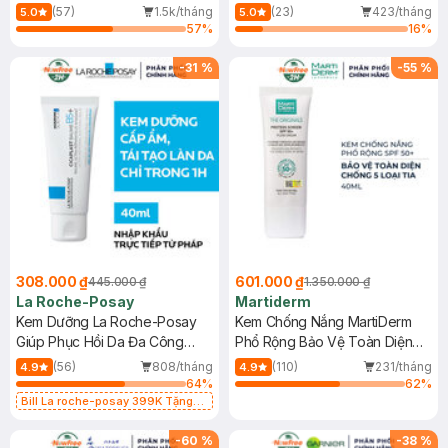
Dầu 500ml
(Mới)
(57)
1.5k/tháng
(23)
423/tháng
5.0
5.0
57
%
16
%
-
31
%
-
55
%
308.000 ₫
601.000 ₫
445.000 ₫
1.350.000 ₫
La Roche-Posay
Martiderm
Kem Dưỡng La Roche-Posay
Kem Chống Nắng MartiDerm
Giúp Phục Hồi Da Đa Công
Phổ Rộng Bảo Vệ Toàn Diện
Dụng 40ml
40ml
(56)
808/tháng
(110)
231/tháng
4.9
4.9
64
%
62
%
Bill La roche-posay 399K Tặng
Gel rửa mặt da dầu nhạy cảm 50ml
(SL có hạn)
-
60
%
-
38
%