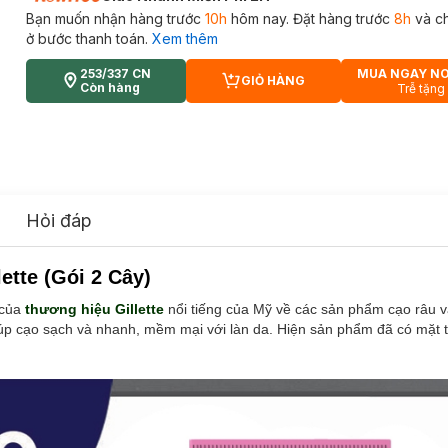
Bạn muốn nhận hàng trước
10h
hôm nay. Đặt hàng trước
8h
và c
ở bước thanh toán.
Xem thêm
253/337 CN
MUA NGAY N
GIỎ HÀNG
CART PLUS ICON
Còn hàng
Trễ tặng
Hỏi đáp
tte (Gói 2 Cây)
 của
thương hiệu Gillette
nổi tiếng của Mỹ về các sản phẩm cạo râu v
iúp cạo sạch và nhanh, mềm mại với làn da. Hiện sản phẩm đã có mặt 