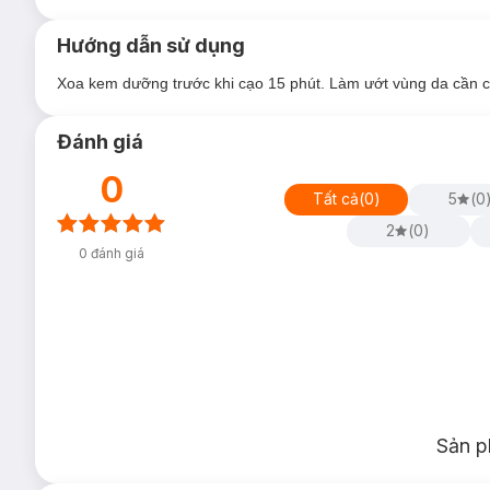
Hướng dẫn sử dụng
Xoa kem dưỡng trước khi cạo 15 phút. Làm ướt vùng da cần 
Đánh giá
0
Tất cả
(
0
)
5
(
0
2
(
0
)
0
đánh giá
Sản p