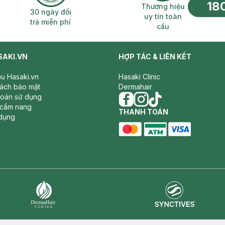
18
n phí 2H
30 ngày đổi trả miễn phí
Thương hiệu uy 
Thương hiệu
30 ngày đổi
uy tín toàn
trả miễn phí
cầu
SAKI.VN
HỢP TÁC & LIÊN KẾT
iệu Hasaki.vn
Hasaki Clinic
sách bảo mật
Dermahair
hoản sử dụng
 cẩm nang
facebook
THANH TOÁN
instagram
tiktok
dụng
master card
ATM card
visa card
Synctives
Dermahair