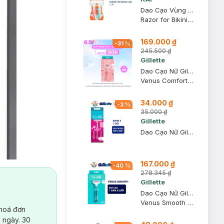
Dao Cạo Vùng Bikini KAI (Vỉ 2 Cây)
Razor for Bikini Line
169.000 ₫
-
31
%
245.500 ₫
Gillette
Dao Cạo Nữ Gillette Venus Hoa Trà Trắng (1 Cán + 2 Lưỡi)
Venus Comfortglide White Tea
34.000 ₫
-
3
%
35.000 ₫
Gillette
Dao Cạo Nữ Gillette Simply Venus Basic 3 Lưỡi (Vỉ 2 Cây)
167.000 ₫
-
40
%
278.345 ₫
Gillette
Dao Cạo Nữ Gillette Venus Smooth 2UP (1 Cán + 2 Lưỡi)
Venus Smooth 2UP
 hoá đơn
 ngày. 30