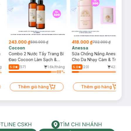
át hơn.
243.000 ₫
418.000 ₫
590.000 ₫
702.000 ₫
Cocoon
Anessa
m
Combo 2 Nước Tẩy Trang Bí
Sữa Chống Nắng Anessa
Đao Cocoon Làm Sạch &
Cho Da Nhạy Cảm & Trẻ Em
Giảm Dầu 500ml
60ml (Mới)
g
(57)
1.6k/tháng
(23)
423/tháng
5.0
5.0
%
88
%
14
%
Thêm giỏ hàng
Thêm giỏ hàng
TLINE CSKH
TÌM CHI NHÁNH
HOTLINE CSKH
Tìm chi nhánh