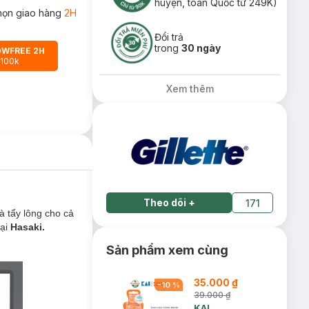
huyện, toàn Quốc từ 249K)
họn giao hàng
2H
Đổi trả
trong
30 ngày
OWFREE 2H
 100k
Xem thêm
Theo dõi
+
171
à tẩy lông cho cả
tại
Hasaki.
Sản phẩm xem cùng
35.000 ₫
-
10
%
39.000 ₫
KAI