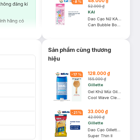
48.000 ₫
-
8
%
không đăng kí
52.000 ₫
KAI
Dao Cạo Nữ KAI Dành Cho Cơ Thể Cán Chữ T (3 Cây)
ính hãng có
Can Bubble Body Razor T Type - 3pcs
Sản phẩm cùng thương
hiệu
128.000 ₫
-
17
%
155.000 ₫
Gillette
Gel Khử Mùi Gillette Giảm Tiết Mồ Hôi Hương Cool Wave 107g
Cool Wave Clear Gel (Hàng Mỹ Nhập Khẩu Chính Hãng)
p dễ dàng điều
i hệ thống lưỡi
33.000 ₫
-
21
%
n và tiện lợi khi
42.000 ₫
Gillette
Dao Cạo Gillette Super Thin Cán Vàng (Gói 5 Tặng 1)
Super Thin II