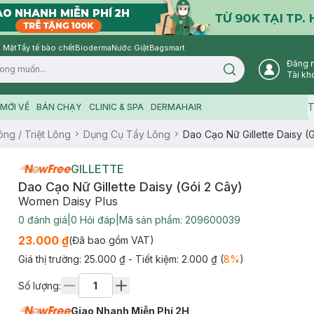
 Mặt
Tẩy tế bào chết
Bioderma
Nước Giặt
Bagsmart
Đăng 
Search icon
Tài kh
T
MỚI VỀ
BÁN CHẠY
CLINIC & SPA
DERMAHAIR
ng / Triệt Lông
Dụng Cụ Tẩy Lông
Dao Cạo Nữ Gillette Daisy (
GILLETTE
Dao Cạo Nữ Gillette Daisy (Gói 2 Cây)
Women Daisy Plus
0
đánh giá
|
0
Hỏi đáp
|
Mã sản phẩm:
209600039
23.000 ₫
(Đã bao gồm VAT)
Giá thị trường:
25.000 ₫
- Tiết kiệm:
2.000 ₫
(
8
%
)
Số lượng:
Giao Nhanh Miễn Phí 2H