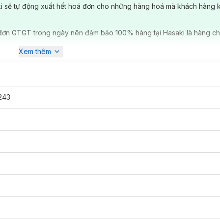
ki sẽ tự động xuất hết hoá đơn cho những hàng hoá mà khách hàng 
đơn GTGT trong ngày nên đảm bảo 100% hàng tại Hasaki là hàng ch
Xem thêm
243
làm đẹp
không thể thiếu của nữ giới.
Dao cạo
có đầu lưỡi tự động giú
 an toàn. Đồng thời,
Dao Cạo Nữ Daisy Women Daisy Plus Gillette
vớ
 xước và cạo sạch hơn. Đặc biệt, sản phẩm với cán cầm dài dễ điều khiể