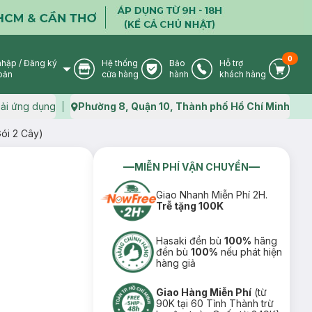
0
nhập
/
Đăng ký
Hệ thống
Bảo
Hỗ trợ
User Icon
Store Icon
Warranty Icon
Phone Icon
Cart I
oản
cửa hàng
hành
khách hàng
ải ứng dụng
Phường 8, Quận 10, Thành phố Hồ Chí Minh
Map icon
Gói 2 Cây)
MIỄN PHÍ VẬN CHUYỂN
Giao Nhanh Miễn Phí 2H.
Trễ tặng 100K
Hasaki đền bù
100%
hãng
đền bù
100%
nếu phát hiện
hàng giả
Giao Hàng Miễn Phí
(từ
90K tại 60 Tỉnh Thành trừ