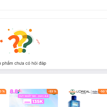
n phẩm chưa có hỏi đáp
0
%
-
53
%
-
50
ho người sử dụng.