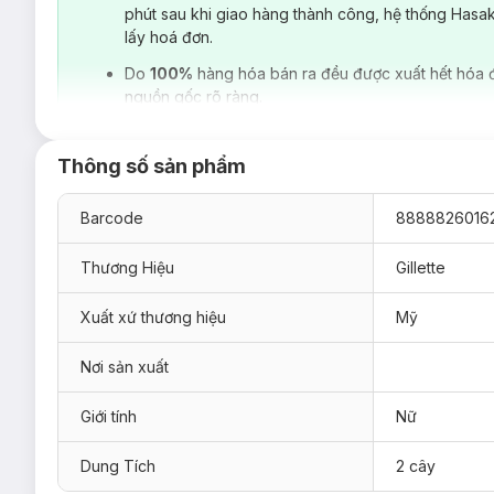
phút sau khi giao hàng thành công, hệ thống Hasa
lấy hoá đơn.
Do
100%
hàng hóa bán ra đều được xuất hết hóa 
nguồn gốc rõ ràng.
Thông số sản phẩm
Barcode
8888826016
Thương Hiệu
Gillette
Xuất xứ thương hiệu
Mỹ
Nơi sản xuất
Dao Cạo Nữ Daisy Women Daisy Plus Gillette
là
phụ kiện 
chỉnh theo đường cong cơ thể giúp việc cạo toàn thân trở nên
kép thiết kế đặc biệt giúp bạn cạo sát, giảm khả năng gầy trầy
Giới tính
Nữ
cạo.
Dung Tích
2 cây