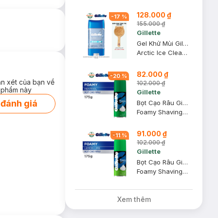
128.000 ₫
-
17
%
155.000 ₫
Gillette
Gel Khử Mùi Gillette Giảm Tiết Mồ Hôi Hương Arctic Ice 107g
Arctic Ice Clear Gel (Hàng Mỹ Nhập Khẩu Chính Hãng)
82.000 ₫
-
20
%
ận xét của bạn về
102.000 ₫
 phẩm này
Gillette
 đánh giá
Bọt Cạo Râu Gillette Hương Bạc Hà 175g
Foamy Shaving Foam #Menthol
91.000 ₫
-
11
%
102.000 ₫
Gillette
Bọt Cạo Râu Gillette Hương Chanh 175g
Foamy Shaving Foam #Lemon Lime
Xem thêm