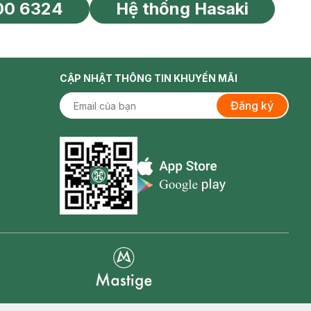
00 6324
Hệ thống Hasaki
tín toàn cầu
CẬP NHẬT THÔNG TIN KHUYẾN MÃI
Đăng ký
Appstore icon
Goolge Play icon
Mastige