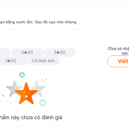
cạo bằng nước ấm. Sau đó cạo nhẹ nhàng.
Chia sẻ nh
)
4
(
0
)
3
(
0
)
sản
Viết
1
(
0
)
Có hình ảnh
hẩm này chưa có đánh giá