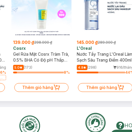
o chân lông ra và cắt. Lưỡi thứ hai tiếp theo sau cắt phần còn lại vào s
 giúp dao cạo lướt êm trên da, làm giảm cảm giác rát da.
ễ dàng và thuận tiện hơn.
139.000 ₫
145.000 ₫
298.000 ₫
289.000 ₫
Cosrx
L'Oreal
h
Gel Rửa Mặt Cosrx Tràm Trà,
Nước Tẩy Trang L'Oreal Là
Da
0.5% BHA Có Độ pH Thấp
Sạch Sâu Trang Điểm 400ml
150ml
háng
(173)
(298)
916/thán
5.0
4.8
16
%
8
%
44
a
Thêm giỏ hàng
Thêm giỏ hàng
HO