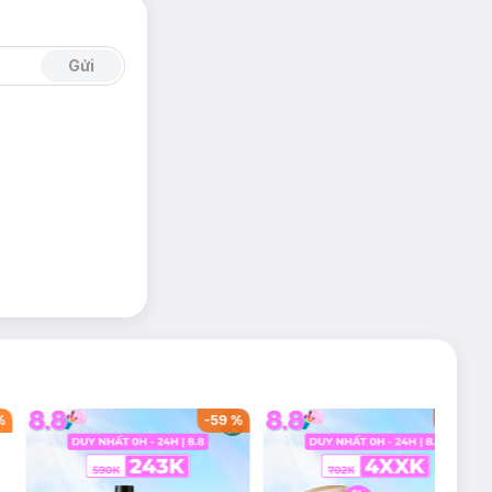
Gửi
%
-
59
%
-
40
%