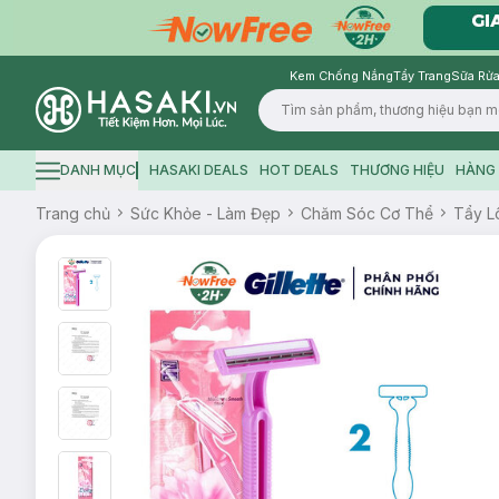
Kem Chống Nắng
Tẩy Trang
Sữa Rửa
Logo
DANH MỤC
HASAKI DEALS
HOT DEALS
THƯƠNG HIỆU
HÀNG 
Hamburger icon
Trang chủ
Sức Khỏe - Làm Đẹp
Chăm Sóc Cơ Thể
Tẩy Lô