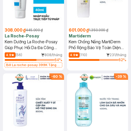
308.000 ₫
601.000 ₫
445.000 ₫
1.350.000 ₫
La Roche-Posay
Martiderm
Kem Dưỡng La Roche-Posay
Kem Chống Nắng MartiDerm
Giúp Phục Hồi Da Đa Công
Phổ Rộng Bảo Vệ Toàn Diện
Dụng 40ml
40ml
(56)
808/tháng
(110)
231/tháng
4.9
4.9
64
%
62
%
Bill La roche-posay 399K Tặng
Gel rửa mặt da dầu nhạy cảm 50ml
(SL có hạn)
-
60
%
-
39
%