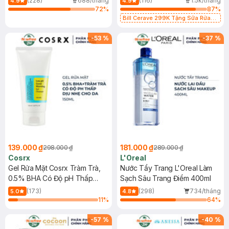
(228)
688/tháng
(116)
1.5k/tháng
4.9
4.9
72
%
87
%
Bill Cerave 299K Tặng Sữa Rửa
Mặt Cerave 30ml (SL có hạn)
-
53
%
-
37
%
139.000 ₫
181.000 ₫
298.000 ₫
289.000 ₫
Cosrx
L'Oreal
Gel Rửa Mặt Cosrx Tràm Trà,
Nước Tẩy Trang L'Oreal Làm
0.5% BHA Có Độ pH Thấp
Sạch Sâu Trang Điểm 400ml
150ml
(173)
(298)
734/tháng
5.0
4.8
11
%
64
%
-
57
%
-
40
%