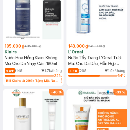
195.000 ₫
143.000 ₫
435.000 ₫
249.000 ₫
Klairs
L'Oreal
Nước Hoa Hồng Klairs Không
Nước Tẩy Trang L'Oreal Tươi
Mùi Cho Da Nhạy Cảm 180ml
Mát Cho Da Dầu, Hỗn Hợp
400ml
(148)
1.7k/tháng
(298)
1.9k/tháng
4.8
4.8
22
%
64
%
Bill Klairs từ 299k Tặng Mặt Nạ
Làm Dịu Da & Kiểm Soát Dầu Nhờn
25ml (SL Có Hạn)
-
46
%
-
33
%