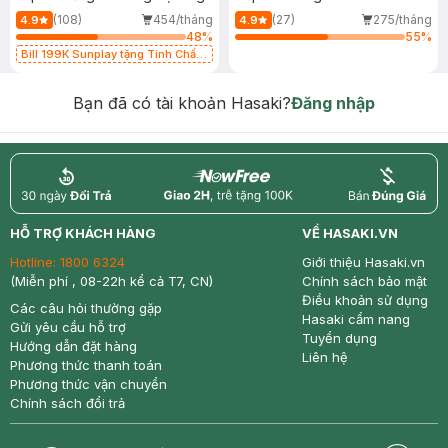
(108)
454/tháng
(27)
275/tháng
4.9
4.9
48
%
55
%
Bill 199K Sunplay tặng Tinh Chất
Chống Nắng 7g trị giá 30K (SL có
hạn)
Bạn đã có tài khoản Hasaki?
Đăng nhập
return
nowfree
price
HỖ TRỢ KHÁCH HÀNG
VỀ HASAKI.VN
Hotline:
1800 6324
Giới thiệu Hasaki.vn
(Miễn phí , 08-22h kể cả T7, CN)
Chính sách bảo mật
Điều khoản sử dụng
Các câu hỏi thường gặp
Hasaki cẩm nang
Gửi yêu cầu hỗ trợ
Tuyển dụng
Hướng dẫn đặt hàng
Liên hệ
Phương thức thanh toán
Phương thức vận chuyển
Chính sách đổi trả