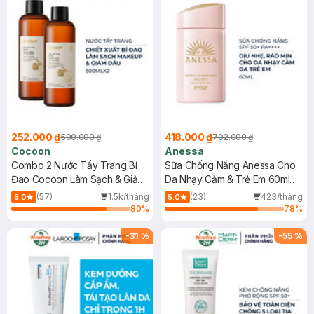
252.000 ₫
418.000 ₫
590.000 ₫
702.000 ₫
Cocoon
Anessa
Combo 2 Nước Tẩy Trang Bí
Sữa Chống Nắng Anessa Cho
Đao Cocoon Làm Sạch & Giảm
Da Nhạy Cảm & Trẻ Em 60ml
Dầu 500ml
(Mới)
(57)
1.5k/tháng
(23)
423/tháng
5.0
5.0
80
%
78
%
-
31
%
-
55
%