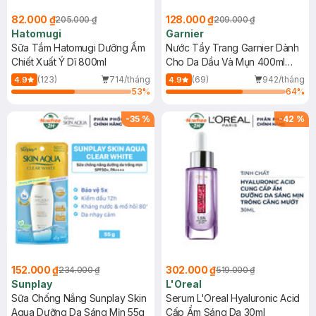
82.000 ₫
128.000 ₫
205.000 ₫
209.000 ₫
Hatomugi
Garnier
Sữa Tắm Hatomugi Dưỡng Ẩm
Nước Tẩy Trang Garnier Dành
Chiết Xuất Ý Dĩ 800ml
Cho Da Dầu Và Mụn 400ml
(Mới)
(123)
714/tháng
(69)
942/tháng
4.9
4.9
53
%
64
%
-
35
%
-
42
%
152.000 ₫
302.000 ₫
234.000 ₫
519.000 ₫
Sunplay
L'Oreal
Sữa Chống Nắng Sunplay Skin
Serum L'Oreal Hyaluronic Acid
Aqua Dưỡng Da Sáng Mịn 55g
Cấp Ẩm Sáng Da 30ml