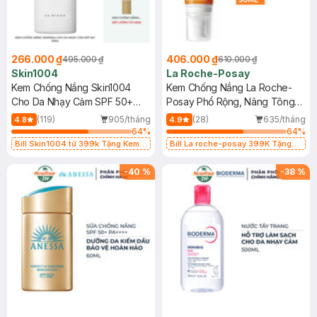
266.000 ₫
406.000 ₫
495.000 ₫
610.000 ₫
Skin1004
La Roche-Posay
Kem Chống Nắng Skin1004
Kem Chống Nắng La Roche-
Cho Da Nhạy Cảm SPF 50+
Posay Phổ Rộng, Nâng Tông
50ml
Kiềm Dầu 50ml
(119)
905/tháng
(28)
635/tháng
4.8
4.9
64
%
64
%
Bill Skin1004 từ 399k Tặng Kem
Bill La roche-posay 399K Tặng
Chống Nắng Cho Da Nhạy Cảm
Gel rửa mặt da dầu nhạy cảm 50ml
SPF 50+ 20ml (SL Có Hạn)
(SL có hạn)
-
40
%
-
38
%