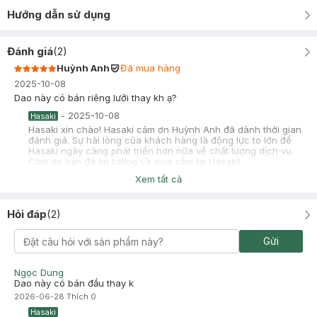
Hướng dẫn sử dụng
Đánh giá
(
2
)
Huỳnh Anh
Đã mua hàng
2025-10-08
Dao này có bán riêng lưỡi thay kh ạ?
-
2025-10-08
Hasaki
Hasaki xin chào! Hasaki cảm ơn Huỳnh Anh đã dành thời gian
đánh giá. Sự hài lòng của khách hàng là động lực to lớn để
Hasaki ngày càng phát triển hơn nữa về chất lượng dịch vụ.
Cảm ơn bạn đã tin tưởng và mua sắm tại Hasaki!
Xem tất cả
Tú Anh
Đã mua hàng
2025-10-06
Hỏi đáp
(
2
)
Dao cạo hơi khó, chắc do vì giảm ma sát nên cạo kh quá sát
được.
Gửi
-
2025-10-06
Hasaki
Hasaki xin chào! Hasaki cảm ơn Tú Anh đã dành thời gian
đánh giá. Sự hài lòng của khách hàng là động lực to lớn để
Ngọc Dung
Hasaki ngày càng phát triển hơn nữa về chất lượng dịch vụ.
Dao này có bán đầu thay k
Cảm ơn bạn đã tin tưởng và mua sắm tại Hasaki!
2026-06-28
Thích
0
Hasaki