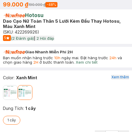
99.000 ₫
190.000 ₫
-
48
%
Hotosu
Dao Cạo Nữ Toàn Thân 5 Lưỡi Kèm Đầu Thay Hotosu,
Màu Xanh Mint
(SKU:
422269926
)
5
(
2
Đánh giá)
|
2
Hỏi đáp
Start Icon
Giao Nhanh Miễn Phí 2H
Bạn muốn nhận hàng trước
10h
ngày mai. Đặt hàng trước
24h
và
chọn giao hàng
2H
ở bước thanh toán.
Xem chi tiết
Xem thêm
Color
:
Xanh Mint
Dung Tích
:
1 cây
1 cây