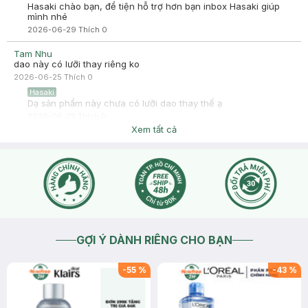
Hasaki chào bạn, để tiện hỗ trợ hơn bạn inbox Hasaki giúp
mình nhé
2026-06-29
Thích
0
Tam Nhu
dao này có lưỡi thay riêng ko
2026-06-25
Thích
0
Hasaki
Dạ sản phẩm này chưa có lưỡi dao thay thế ạ
2026-06-25
Thích
0
Xem tất cả
GỢI Ý DÀNH RIÊNG CHO BẠN
-
55
%
-
43
%