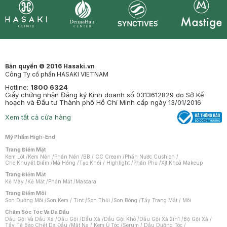
Synctives
Clinic
Dermahair
Mastige
Bản quyền © 2016 Hasaki.vn
Công Ty cổ phần HASAKI VIETNAM
Hotline:
1800 6324
Giấy chứng nhận Đăng ký Kinh doanh số 0313612829 do Sở Kế
hoạch và Đầu tư Thành phố Hồ Chí Minh cấp ngày 13/01/2016
Xem tất cả cửa hàng
Mỹ Phẩm High-End
Trang Điểm Mặt
Kem Lót
/
Kem Nền
/
Phấn Nền
/
BB / CC Cream
/
Phấn Nước Cushion
/
Che Khuyết Điểm
/
Má Hồng
/
Tạo Khối / Highlight
/
Phấn Phủ
/
Xịt Khoá Makeup
Trang Điểm Mắt
Kẻ Mày
/
Kẻ Mắt
/
Phấn Mắt
/
Mascara
Trang Điểm Môi
Son Dưỡng Môi
/
Son Kem / Tint
/
Son Thỏi
/
Son Bóng
/
Tẩy Trang Mắt / Môi
Chăm Sóc Tóc Và Da Đầu
Dầu Gội Và Dầu Xả
/
Dầu Gội
/
Dầu Xả
/
Dầu Gội Khô
/
Dầu Gội Xả 2in1
/
Bộ Gội Xả
/
Tẩy Tế Bào Chết Da Đầu
/
Mặt Nạ / Kem Ủ Tóc
/
Serum / Dầu Dưỡng Tóc
/