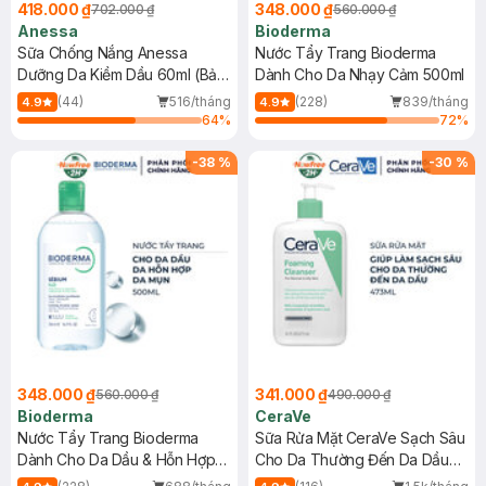
418.000 ₫
348.000 ₫
702.000 ₫
560.000 ₫
Anessa
Bioderma
Sữa Chống Nắng Anessa
Nước Tẩy Trang Bioderma
Dưỡng Da Kiềm Dầu 60ml (Bản
Dành Cho Da Nhạy Cảm 500ml
Mới)
(44)
516/tháng
(228)
839/tháng
4.9
4.9
64
%
72
%
-
38
%
-
30
%
348.000 ₫
341.000 ₫
560.000 ₫
490.000 ₫
Bioderma
CeraVe
Nước Tẩy Trang Bioderma
Sữa Rửa Mặt CeraVe Sạch Sâu
Dành Cho Da Dầu & Hỗn Hợp
Cho Da Thường Đến Da Dầu
500ml
473ml