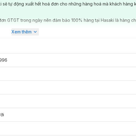
ki sẽ tự động xuất hết hoá đơn cho những hàng hoá mà khách hàng 
đơn GTGT trong ngày nên đảm bảo 100% hàng tại Hasaki là hàng ch
Xem thêm
nh. Nếu muốn có vẻ ngoài gọn gàng, chỉnh chu thì việc cạo râu mỗi ng
 cực kì quan trọng.
Dao cạo
tốt không chỉ giúp việc cạo râu dễ dàng h
 đảm bảo an toàn cho người sử dụng.
996
ỡi