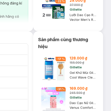
29.000 ₫
-
22
%
không đăng kí
37.000 ₫
Gillette
Lưỡi Dao Cạo Râu Gillette Vector Vỉ 2 Cái
ính hãng có
Vector Men's Razor
ày là điều cần
Sản phẩm cùng thương
ơn, nhanh chóng
hiệu
128.000 ₫
-
17
%
155.000 ₫
Gillette
Gel Khử Mùi Gillette Giảm Tiết Mồ Hôi Hương Cool Wave 107g
Cool Wave Clear Gel (Hàng Mỹ Nhập Khẩu Chính Hãng)
169.000 ₫
-
31
%
245.500 ₫
Gillette
Dao Cạo Nữ Gillette Venus Hoa Trà Trắng (1 Cán + 2 Lưỡi)
Venus Comfortglide White Tea