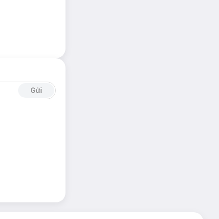
 gel bôi trơn ở
sitive 3 Lưỡi
có
Gửi