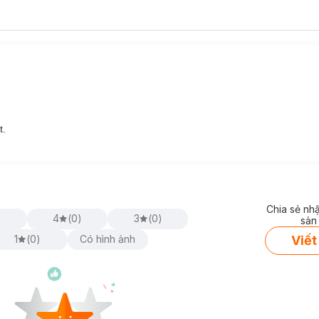
t.
Chia sẻ nh
)
4
(
0
)
3
(
0
)
sản
Viết
1
(
0
)
Có hình ảnh
3 lưỡi dao cạo độc lập và đầu xoay cho phép điều chỉnh theo từng đườ