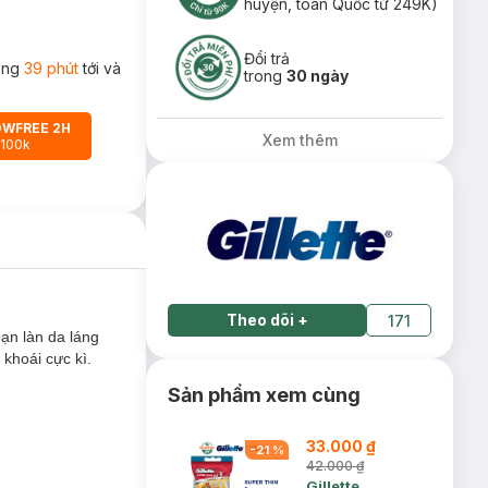
huyện, toàn Quốc từ 249K)
Đổi trả
rong
39 phút
tới và
trong
30 ngày
OWFREE 2H
Xem thêm
 100k
Theo dõi
+
171
ạn làn da láng
khoái cực kì.
Sản phẩm xem cùng
33.000 ₫
-
21
%
42.000 ₫
Gillette