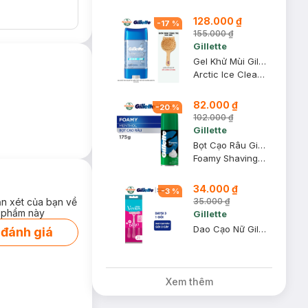
128.000 ₫
-
17
%
155.000 ₫
Gillette
Gel Khử Mùi Gillette Giảm Tiết Mồ Hôi Hương Arctic Ice 107g
Arctic Ice Clear Gel (Hàng Mỹ Nhập Khẩu Chính Hãng)
82.000 ₫
-
20
%
102.000 ₫
Gillette
Bọt Cạo Râu Gillette Hương Bạc Hà 175g
Foamy Shaving Foam #Menthol
34.000 ₫
-
3
%
35.000 ₫
ận xét của bạn về
 phẩm này
Gillette
Dao Cạo Nữ Gillette Simply Venus Basic 3 Lưỡi (Vỉ 2 Cây)
 đánh giá
Xem thêm
ng nét trên khuôn