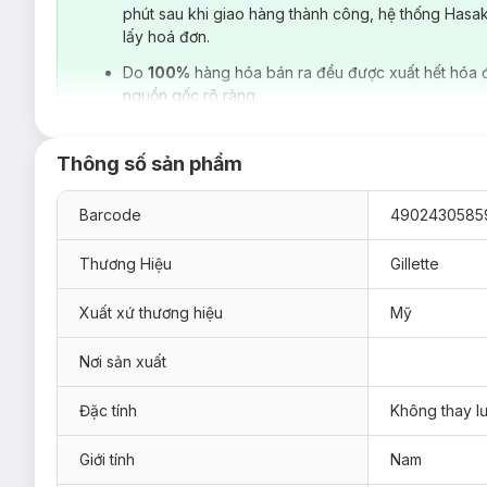
phút sau khi giao hàng thành công, hệ thống Hasa
lấy hoá đơn.
Do
100%
hàng hóa bán ra đều được xuất hết hóa 
nguồn gốc rõ ràng.
Thông số sản phẩm
Dao cạo râu
là một sản phẩm không thể thiếu đối với phái mạ
thiết. Chính vì thế, việc lựa chọn một sản phẩm dao cạo tốt là
hơn mà còn giúp bảo vệ làn da, không gây xước da cũng như
Barcode
4902430585
Thương Hiệu
Gillette
Xuất xứ thương hiệu
Mỹ
Nơi sản xuất
Đặc tính
Không thay lư
Giới tính
Nam