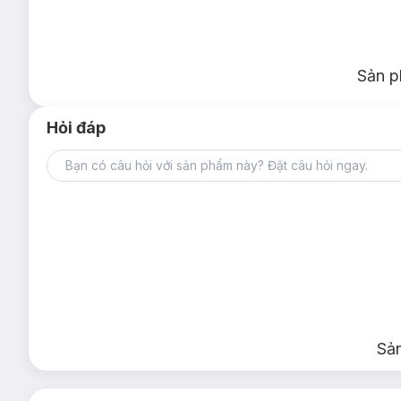
mặt với những đường cạo mượt mà. Bên cạnh đó, lưỡi dao cạo 
lưỡi dao sẽ tạo cảm giác dễ chịu, bảo vệ da, giảm khả năng tr
tay cầm thiết kế chắc chắn, không trơn mang đến cho bạn khả 
Sản p
Hỏi đáp
Sả