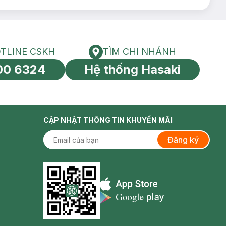
át hơn.
TLINE CSKH
TÌM CHI NHÁNH
HOTLINE CSKH
Tìm chi nhánh
00 6324
Hệ thống Hasaki
tín toàn cầu
CẬP NHẬT THÔNG TIN KHUYẾN MÃI
Đăng ký
Appstore icon
Goolge Play icon