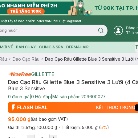
 Mặt
Tẩy tế bào chết
Bioderma
Nước Giặt
Bagsmart
Đăng 
Search icon
Tài kh
T
MỚI VỀ
BÁN CHẠY
CLINIC & SPA
DERMAHAIR
Râu
Dao Cạo Râu
Dao Cạo Râu Gillette Blue 3 Sensitive 3 Lưỡi 
GILLETTE
Dao Cạo Râu Gillette Blue 3 Sensitive 3 Lưỡi (4 C
Blue 3 Sensitive
0
đánh giá
|
0
Hỏi đáp
|
Mã sản phẩm:
209600027
KẾT THÚC TRONG
95.000 ₫
(Đã bao gồm VAT)
Giá thị trường:
100.000 ₫
- Tiết kiệm:
5.000 ₫
(
5
%
)