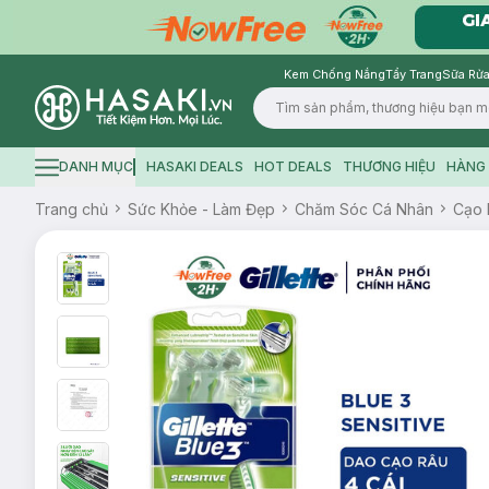
Kem Chống Nắng
Tẩy Trang
Sữa Rửa
Logo
DANH MỤC
HASAKI DEALS
HOT DEALS
THƯƠNG HIỆU
HÀNG 
Hamburger icon
Trang chủ
Sức Khỏe - Làm Đẹp
Chăm Sóc Cá Nhân
Cạo 