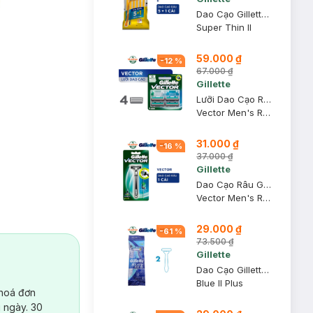
Dao Cạo Gillette Super Thin Cán Vàng (Gói 5 Tặng 1)
Super Thin II
59.000 ₫
-
12
%
67.000 ₫
Gillette
Lưỡi Dao Cạo Râu Gillette Vector Vỉ 4 Cái
Vector Men's Razor
31.000 ₫
-
16
%
37.000 ₫
Gillette
Dao Cạo Râu Gillette Vector Hai Lưỡi Kép (1 Cán + 1 Lưỡi)
Vector Men's Razor
29.000 ₫
-
61
%
73.500 ₫
Gillette
Dao Cạo Gillette Blue II Plus Cán Xanh (2 Cây)
Blue II Plus
 hoá đơn
 ngày. 30