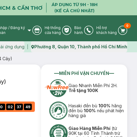
0
nhập
/
Đăng ký
Hệ thống
Bảo
Hỗ trợ
User Icon
Store Icon
Warranty Icon
Phone Icon
Cart I
oản
cửa hàng
hành
khách hàng
ải ứng dụng
Phường 8, Quận 10, Thành phố Hồ Chí Minh
Map icon
(4 Cây)
MIỄN PHÍ VẬN CHUYỂN
ây)
Giao Nhanh Miễn Phí 2H.
Trễ tặng 100K
Hasaki đền bù
100%
hãng
:
:
:
0
02
37
48
đền bù
100%
nếu phát hiện
hàng giả
Giao Hàng Miễn Phí
(từ
90K tại 60 Tỉnh Thành trừ