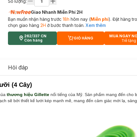
Số lượng:
Giao Nhanh Miễn Phí 2H
Bạn muốn nhận hàng trước
18h
hôm nay (
Miễn phí
). Đặt hàng t
chọn giao hàng
2H
ở bước thanh toán.
Xem thêm
262/337 CN
MUA NGAY N
GIỎ HÀNG
CART PLUS ICON
Còn hàng
Trễ tặng
Hỏi đáp
ưỡi (4 Cây)
của
thương hiệu Gillette
nổi tiếng của Mỹ. Sản phẩm mang đến cho b
ạch sẽ bởi thiết kế lưới kép mạnh mẽ, mang đến cảm giác mới lạ, sảng 