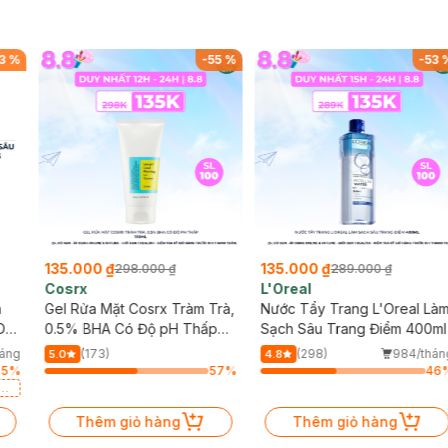
3
%
-
55
%
-
53
135.000 ₫
135.000 ₫
298.000 ₫
289.000 ₫
Cosrx
L'Oreal
h
Gel Rửa Mặt Cosrx Tràm Trà,
Nước Tẩy Trang L'Oreal Là
Da
0.5% BHA Có Độ pH Thấp
Sạch Sâu Trang Điểm 400ml
150ml
háng
(173)
(298)
984/thán
5.0
4.8
15
%
57
%
46
a
Thêm giỏ hàng
Thêm giỏ hàng