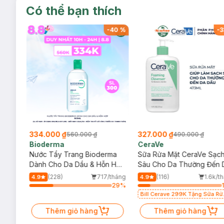
Có thể bạn thích
-
40
%
-
40
%
-
3
334.000 ₫
327.000 ₫
560.000 ₫
490.000 ₫
Bioderma
CeraVe
rma
Nước Tẩy Trang Bioderma
Sữa Rửa Mặt CeraVe Sạc
m
Dành Cho Da Dầu & Hỗn Hợp
Sâu Cho Da Thường Đến 
500ml
Dầu 473ml
/tháng
(228)
717/tháng
(116)
1.6k/t
4.9
4.9
56
%
29
%
Bill Cerave 299K Tặng Sữa Rử
Mặt Cerave 30ml (SL có hạn)
Thêm giỏ hàng
Thêm giỏ hàng
Công dụng nổi bật: