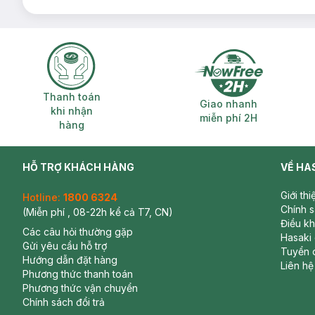
Có phần lưỡi dao được làm từ thép không gỉ, an toàn c
Thiết kế lưỡi kép giúp cạo sát và sạch. Lưỡi thứ nhất ké
Phần trên lưỡi dao có dải bôi trơn chứa hoạt chất lô hội
Tay cầm bọc cao su chắc chắn giúp cầm êm, thao tác d
Thiết kế nhỏ gọn, tiện lợi cho việc sử dụng.
Thanh toán khi nhận hàng
Giao nhanh miễ
Thanh toán
Giao nhanh
khi nhận
Loại da phù hợp:
miễn phí 2H
hàng
Sản phẩm phù hợp cho mọi loại da.
Bảo quản:
HỖ TRỢ KHÁCH HÀNG
VỀ HA
Bảo quản nơi khô ráo, thoáng mát.
Giới th
Xuất xứ thương hiệu
: Mỹ
Hotline:
1800 6324
Chính 
(Miễn phí , 08-22h kể cả T7, CN)
Thương hiệu:
Gillette
Điều k
Các câu hỏi thường gặp
Hasaki
Gửi yêu cầu hỗ trợ
Tuyển 
Hướng dẫn đặt hàng
Liên hệ
Phương thức thanh toán
Phương thức vận chuyển
Chính sách đổi trả