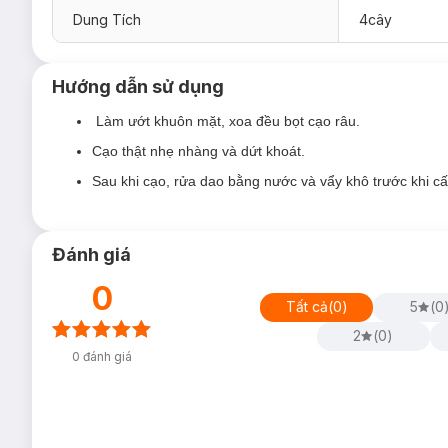
Dung Tích
4cây
Hướng dẫn sử dụng
Làm ướt khuôn mặt, xoa đều bọt cạo râu.
Cạo thật nhẹ nhàng và dứt khoát.
Sau khi cạo, rửa dao bằng nước và vẩy khô trước khi cấ
Đánh giá
0
Tất cả
(
0
)
5
(
0
2
(
0
)
0
đánh giá
Dao Cạo Râu Gillette Blue 3 Sensitive 3 Lưỡi
với hệ thống 