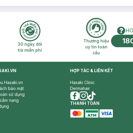
ho người sử dụng.
o chân lông ra và cắt. Lưỡi thứ hai tiếp theo sau cắt phần còn lại vào s
 giúp dao cạo lướt êm trên da, làm giảm cảm giác rát da.
ễ dàng và thuận tiện hơn.
HO
18
n phí 2H
30 ngày đổi trả miễn phí
Thương hiệu uy 
Thương hiệu
30 ngày đổi
uy tín toàn
trả miễn phí
cầu
SAKI.VN
HỢP TÁC & LIÊN KẾT
iệu Hasaki.vn
Hasaki Clinic
sách bảo mật
Dermahair
hoản sử dụng
 cẩm nang
facebook
THANH TOÁN
instagram
tiktok
dụng
master card
ATM card
visa card