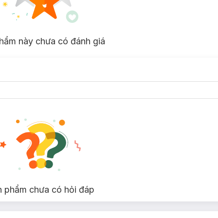
sạch và sát mà không gây cảm giác đau rát, khó chịu cùng cấu tạo dải
ầy xước và tổn thương da. Ngoài ra,
Dao Cạo Râu Gillette Blue 3 Sen
năng điều khiển tuyệt vời.
hẩm này chưa có đánh giá
n phẩm chưa có hỏi đáp