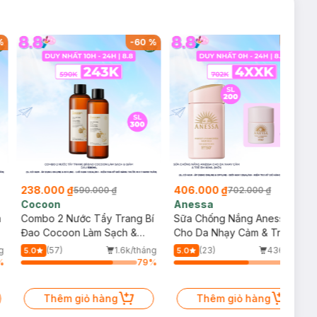
%
-
60
%
-
42
%
238.000 ₫
406.000 ₫
590.000 ₫
702.000 ₫
Cocoon
Anessa
m
Combo 2 Nước Tẩy Trang Bí
Sữa Chống Nắng Anessa
Đao Cocoon Làm Sạch &
Cho Da Nhạy Cảm & Trẻ Em
Giảm Dầu 500ml
60ml (Mới)
g
(57)
1.6k/tháng
(23)
436/tháng
5.0
5.0
%
79
%
64
%
Thêm giỏ hàng
Thêm giỏ hàng