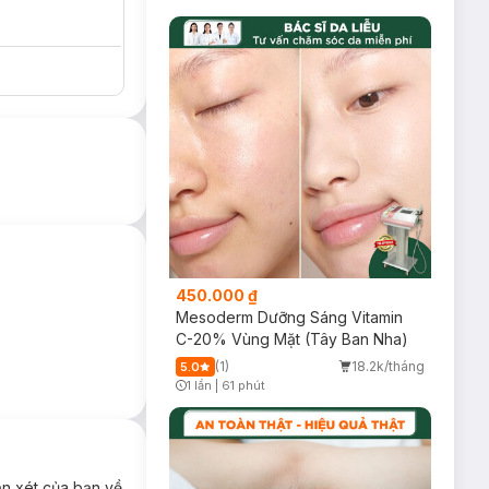
450.000 ₫
Mesoderm Dưỡng Sáng Vitamin
C-20% Vùng Mặt (Tây Ban Nha)
(1)
18.2k/tháng
5.0
1 lần
|
61 phút
Timer Gray Icon
ận xét của bạn về