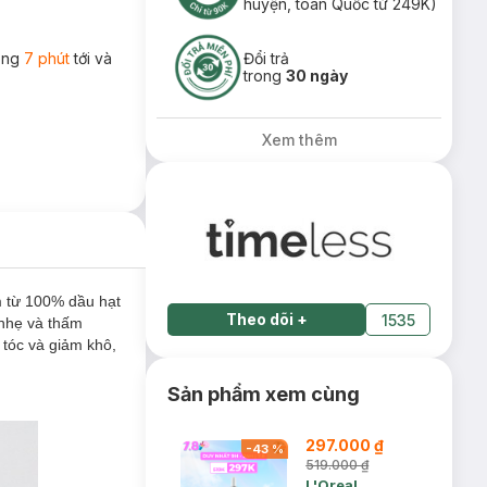
huyện, toàn Quốc từ 249K)
rong
7 phút
tới và
Đổi trả
trong
30 ngày
Xem thêm
 từ 100% dầu hạt
Theo dõi
+
1535
 nhẹ và thấm
tóc và giảm khô,
Sản phẩm xem cùng
297.000 ₫
-
43
%
519.000 ₫
L'Oreal