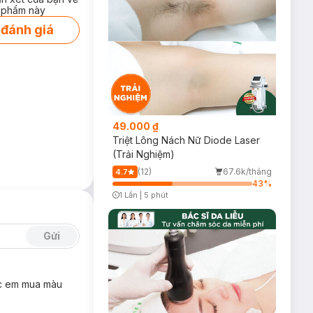
 phẩm này
 đánh giá
49.000 ₫
Triệt Lông Nách Nữ Diode Laser
(Trải Nghiệm)
(12)
67.6k/tháng
4.7
43
%
1 Lần
|
5 phút
Timer Gray Icon
Gửi
rc em mua màu