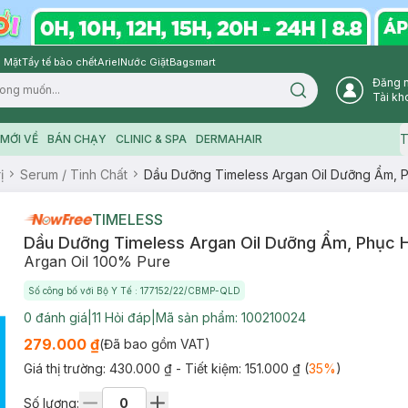
 Mặt
Tẩy tế bào chết
Ariel
Nước Giặt
Bagsmart
Đăng 
Search icon
Tài kh
T
MỚI VỀ
BÁN CHẠY
CLINIC & SPA
DERMAHAIR
ị
Serum / Tinh Chất
Dầu Dưỡng Timeless Argan Oil Dưỡng Ẩm, P
TIMELESS
Dầu Dưỡng Timeless Argan Oil Dưỡng Ẩm, Phục 
Argan Oil 100% Pure
Số công bố với Bộ Y Tế : 177152/22/CBMP-QLD
0
đánh giá
|
11
Hỏi đáp
|
Mã sản phẩm:
100210024
279.000 ₫
(Đã bao gồm VAT)
Giá thị trường:
430.000 ₫
- Tiết kiệm:
151.000 ₫
(
35
%
)
Số lượng: