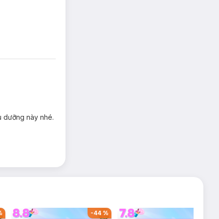
u dưỡng này nhé.
-
43
%
-
50
%