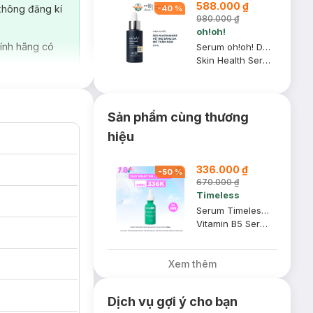
588.000 ₫
Chống Nắng Cho
không đăng kí
-
40
%
Da Nhạy Cảm SPF
980.000 ₫
50+ 20ml (SL Có
oh!oh!
Hạn)
ính hãng có
Serum oh!oh! Dưỡng Sáng Da, Giảm Thâm Nám 30ml
Skin Health Serum (with 20% Niacinamide & 2% Acetyl Glucosamine)
Sản phẩm cùng thương
hiệu
336.000 ₫
-
50
%
670.000 ₫
Timeless
Serum Timeless Vitamin B5 Làm Dịu & Phục Hồi Da 30ml
Vitamin B5 Serum
Vốn giàu hàm
eless như một
Xem thêm
Dịch vụ gợi ý cho bạn