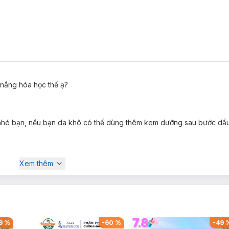
nắng hóa học thế ạ?
nhé bạn, nếu bạn da khô có thể dùng thêm kem dưỡng sau bước dầ
Xem thêm
-
49
%
-
44
%