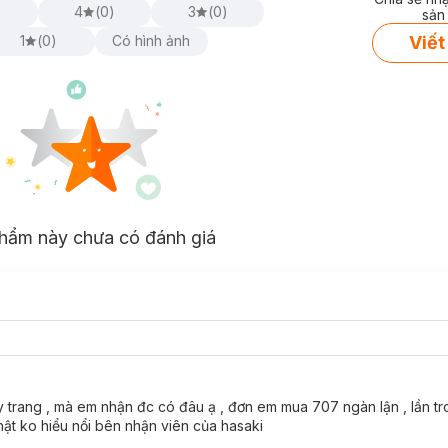
)
4
(
0
)
3
(
0
)
sản
Viết
1
(
0
)
Có hình ảnh
 mặt tại
Hasaki.
hẩm này chưa có đánh giá
y trang , mà em nhận đc có đâu ạ , đơn em mua 707 ngàn lận , lần t
hật ko hiểu nổi bên nhận viên của hasaki