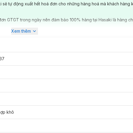
ki sẽ tự động xuất hết hoá đơn cho những hàng hoá mà khách hàng 
đơn GTGT trong ngày nên đảm bảo 100% hàng tại Hasaki là hàng ch
Xem thêm
37
có đặc tính chữa lành và phục hồi tuyệt vời dành cho da, tóc, móng. 
về khả năng nuôi dưỡng và bảo vệ. Bạn có thể sử dụng dầu Argan Tim
hợp khô
erum hoặc thêm vài giọt vào kem dưỡng da / dầu xả yêu thích của bạn.