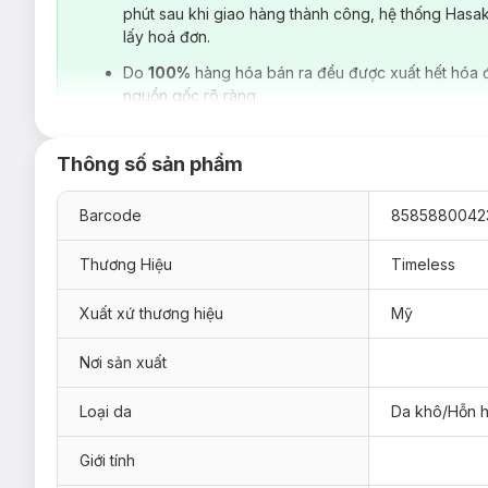
phút sau khi giao hàng thành công, hệ thống Hasa
lấy hoá đơn.
Do
100%
hàng hóa bán ra đều được xuất hết hóa 
nguồn gốc rõ ràng.
Thông số sản phẩm
Barcode
8585880042
Thương Hiệu
Timeless
Xuất xứ thương hiệu
Mỹ
Nơi sản xuất
Được mệnh danh là "vàng lỏng" tinh túy từ Ma-rốc,
dầu Argan
lượng các axit béo Omega và Vitamin E, dầu Argan nổi tiếng 
Loại da
Da khô/Hỗn 
bước dưỡng ẩm ngay sau khi thoa tinh chất Hyaluronic Acid S
Giới tính