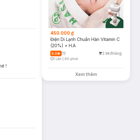
450.000 ₫
Điện Di Lạnh Chuẩn Hàn Vitamin C
(20%) + H.A
(1)
2.9k/tháng
5.0
1 Lần
|
60 phút
Timer Gray Icon
hé !
Xem thêm