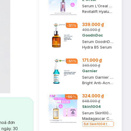
Serum L'Oreal Hyaluronic Acid Cấp Ẩm Sáng Da 30ml
Revitalift Hyaluronic Acid 1.5% Hyaluron Serum
339.000 ₫
-
31
%
490.000 ₫
GoodnDoc
Serum GoodnDoc Dưỡng Ẩm, Hỗ Trợ Phục Hồi Da 30ml
Hydra B5 Serum
171.000 ₫
-
51
%
349.000 ₫
Garnier
Serum Garnier Giảm Mụn Mờ Thâm Cho Da Dầu, Mụn 30ml
Bright Anti-Acne Booster Serum
324.000 ₫
-
50
%
648.000 ₫
Skin1004
Serum Skin1004 Rau Má Làm Dịu & Hỗ Trợ Phục Hồi Da 100ml
Madagascar Centella Ampoule
 hoá đơn
Bill Skin1004 từ
 ngày. 30
399k Tặng Kem