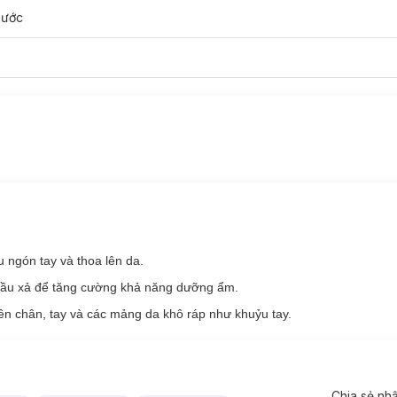
nước
u ngón tay và thoa lên da.
dầu xả để tăng cường khả năng dưỡng ẩm.
rên chân, tay và các mảng da khô ráp như khuỷu tay.
Chia sẻ nh