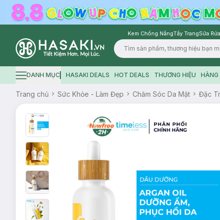
Kem Chống Nắng
Tẩy Trang
Sữa Rửa
Logo
DANH MỤC
HASAKI DEALS
HOT DEALS
THƯƠNG HIỆU
HÀNG 
Hamburger icon
Trang chủ
Sức Khỏe - Làm Đẹp
Chăm Sóc Da Mặt
Đặc Tr