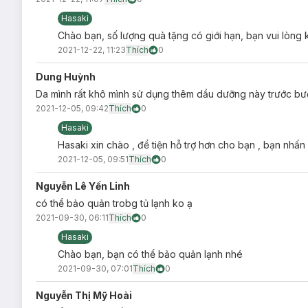
Hasaki
Chào bạn, số lượng quà tặng có giới hạn, bạn vui lòng 
2021-12-22, 11:23
Thích
0
Dung Huỳnh
Da mình rất khô mình sử dụng thêm dầu dưỡng này trước bư
2021-12-05, 09:42
Thích
0
Hasaki
Hasaki xin chào , để tiện hỗ trợ hơn cho bạn , bạn nhấn
2021-12-05, 09:51
Thích
0
Nguyễn Lê Yến Linh
có thể bảo quản trobg tủ lạnh ko ạ
2021-09-30, 06:11
Thích
0
Hasaki
Chào bạn, bạn có thể bảo quản lạnh nhé
2021-09-30, 07:01
Thích
0
Nguyễn Thị Mỹ Hoài