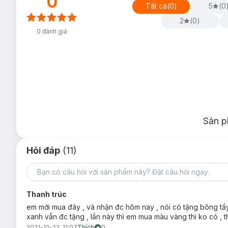
0
Tất cả
(
0
)
5
(
0
2
(
0
)
0
đánh giá
Dầu Dưỡng
Timeless Argan Oil 100% Pure
30ml
hiện đã có
Sản p
Hỏi đáp
(11)
Thanh trúc
em mới mua đây , và nhận đc hôm nay , nói có tặng bông tẩ
xanh vẫn đc tặng , lần này thì em mua màu vàng thì ko có , t
2021-12-22, 11:07
Thích
0