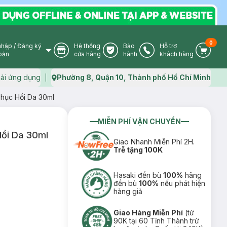
0
nhập
/
Đăng ký
Hệ thống
Bảo
Hỗ trợ
User Icon
Store Icon
Warranty Icon
Phone Icon
Cart I
oản
cửa hàng
hành
khách hàng
ải ứng dụng
Phường 8, Quận 10, Thành phố Hồ Chí Minh
Map icon
hục Hồi Da 30ml
MIỄN PHÍ VẬN CHUYỂN
Hồi Da 30ml
Giao Nhanh Miễn Phí 2H.
Trễ tặng 100K
Hasaki đền bù
100%
hãng
đền bù
100%
nếu phát hiện
hàng giả
Giao Hàng Miễn Phí
(từ
90K tại 60 Tỉnh Thành trừ