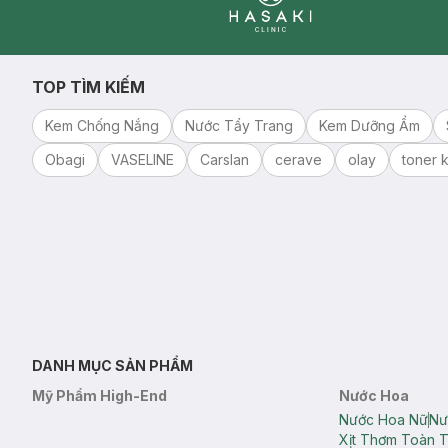
Clinic
TOP TÌM KIẾM
Kem Chống Nắng
Nước Tẩy Trang
Kem Dưỡng Ẩm
Obagi
VASELINE
Carslan
cerave
olay
toner k
DANH MỤC SẢN PHẨM
Mỹ Phẩm High-End
Nước Hoa
Nước Hoa Nữ
Nư
Xịt Thơm Toàn 