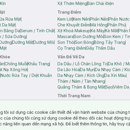
Kín
Xịt Thơm Miệng
Bàn Chải Điện
Mặt
Trang Điểm
ữa Rửa Mặt
Kem Lót
Kem Nền
Phấn Nền
Phấn Nước
t Da Mặt
Che Khuyết Điểm
Má Hồng
Phấn Phủ
ân Bằng Da
Serum / Tinh Chất
Xịt Khoá Makeup
Kẻ Mày
Kẻ Mắt
Phấn 
n / Sữa Dưỡng
Mascara
Son Dưỡng Môi
Son Kem / Tin
 Dưỡng
Dưỡng Mắt
Dưỡng Môi
Son Thỏi
Son Bóng
Bông Tẩy Trang
Mặt
Cọ Trang Điểm
Giấy Thấm Dầu
 Khỏe
Vấn Đề Về Da
ân
Chống Muỗi
Khẩu Trang
Da Dầu / Lỗ Chân Lông To
Da Khô / M
t Nạ Xông Hơi
Da Lão Hóa
Da Mụn
Da Nhạy Cảm / Kí
g
Nước Rửa Tay / Diệt Khuẩn
Da Nhạy Cảm / Kích Ứng
Da Xỉn Màu
Thâm / Nám / Tàn Nhang
Quầng Thâm & Bọng Mắt
Sẹo
Viêm Da
Thời Trang Nam
ữ
Áo Hai Dây Nữ
Áo Polo Nữ
Áo Polo Nam
Áo Thun Nam
Áo Tank T
Tank Top Nữ
Quần Dài Nữ
Quần Lót Nam
Quần Short Nam
g tôi sử dụng các cookie cần thiết để vận hành website của chúng t
n Short Nữ
tác của chúng tôi cũng sử dụng cookie để theo dõi các hoạt động tr
c năng liên quan đến mạng xã hội. Để biết thêm thông tin, hãy truy 
o Chéo
Túi Du Lịch