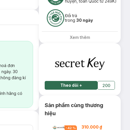
huyện, toàn Quốc từ 249K)
Đổi trả
trong
30 ngày
Xem thêm
 hoá đơn
 ngày. 30
không đăng kí
Theo dõi
+
200
ính hãng có
Sản phẩm cùng thương
hiệu
310.000 ₫
-
42
%