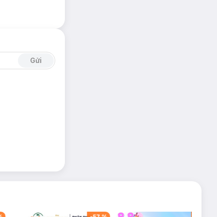
Gửi
%
-
57
%
-
40
%