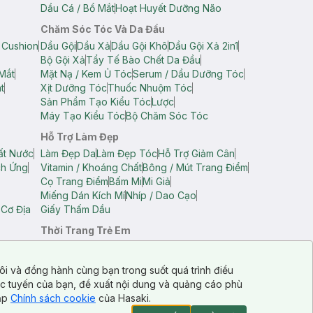
Dầu Cá / Bổ Mắt
Hoạt Huyết Dưỡng Não
Chăm Sóc Tóc Và Da Đầu
 Cushion
Dầu Gội
Dầu Xả
Dầu Gội Khô
Dầu Gội Xả 2in1
Bộ Gội Xả
Tẩy Tế Bào Chết Da Đầu
Mắt
Mặt Nạ / Kem Ủ Tóc
Serum / Dầu Dưỡng Tóc
t
Xịt Dưỡng Tóc
Thuốc Nhuộm Tóc
Sản Phẩm Tạo Kiểu Tóc
Lược
Máy Tạo Kiểu Tóc
Bộ Chăm Sóc Tóc
Hỗ Trợ Làm Đẹp
ất Nước
Làm Đẹp Da
Làm Đẹp Tóc
Hỗ Trợ Giảm Cân
ch Ứng
Vitamin / Khoáng Chất
Bông / Mút Trang Điểm
Cọ Trang Điểm
Bấm Mi
Mi Giả
Miếng Dán Kích Mí
Nhíp / Dao Cạo
 Cơ Địa
Giấy Thấm Dầu
Thời Trang Trẻ Em
op Nam
Áo Dây Trẻ Em
Áo Thun Trẻ Em
Áo Sát Nách Trẻ Em
Quần Short Trẻ Em
ôi và đồng hành cùng bạn trong suốt quá trình điều
ực tuyến của bạn, đề xuất nội dung và quảng cáo phù
cập
Chính sách cookie
của Hasaki.