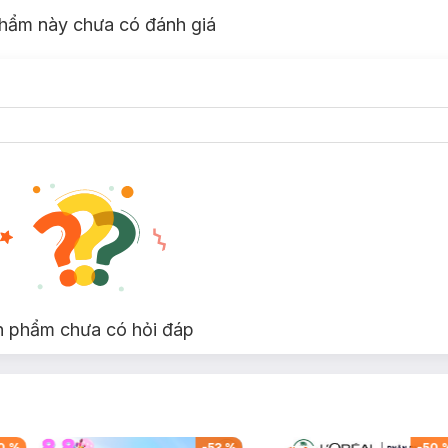
hẩm này chưa có đánh giá
n phẩm chưa có hỏi đáp
0
%
-
53
%
-
50