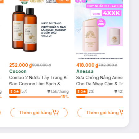
252.000 ₫
418.000 ₫
590.000 ₫
702.000 ₫
Cocoon
Anessa
m
Combo 2 Nước Tẩy Trang Bí
Sữa Chống Nắng Anessa
Đao Cocoon Làm Sạch &
Cho Da Nhạy Cảm & Trẻ Em
Giảm Dầu 500ml
60ml (Mới)
g
(57)
1.5k/tháng
(23)
423/tháng
5.0
5.0
%
15
%
17
%
Thêm giỏ hàng
Thêm giỏ hàng