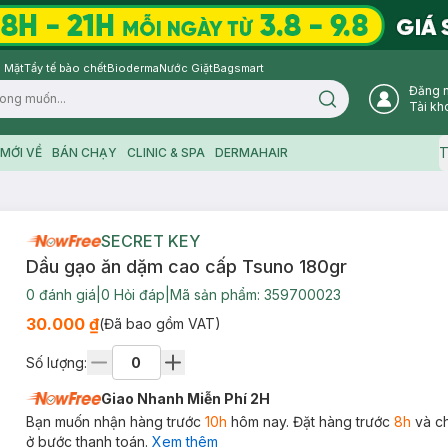
 Mặt
Tẩy tế bào chết
Bioderma
Nước Giặt
Bagsmart
Đăng 
Search icon
Tài kh
T
MỚI VỀ
BÁN CHẠY
CLINIC & SPA
DERMAHAIR
SECRET KEY
Dầu gạo ăn dặm cao cấp Tsuno 180gr
0
đánh giá
|
0
Hỏi đáp
|
Mã sản phẩm:
359700023
30.000 ₫
(Đã bao gồm VAT)
Số lượng:
Giao Nhanh Miễn Phí 2H
Bạn muốn nhận hàng trước
10h
hôm nay. Đặt hàng trước
8h
và c
ở bước thanh toán.
Xem thêm