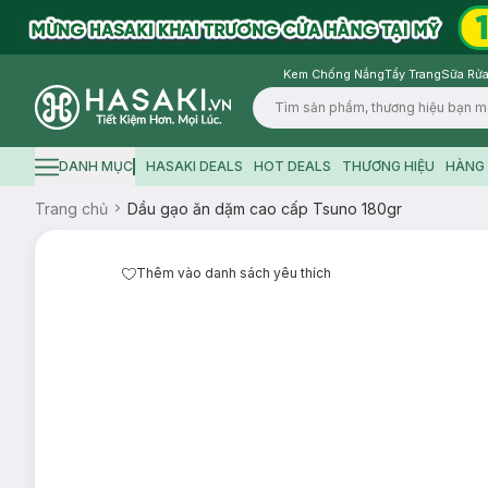
Kem Chống Nắng
Tẩy Trang
Sữa Rửa
Logo
DANH MỤC
HASAKI DEALS
HOT DEALS
THƯƠNG HIỆU
HÀNG 
Hamburger icon
Trang chủ
Dầu gạo ăn dặm cao cấp Tsuno 180gr
Thêm vào danh sách yêu thích