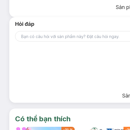
Sản p
Hỏi đáp
Sả
Có thể bạn thích
-
32
%
-
31
%
-
3