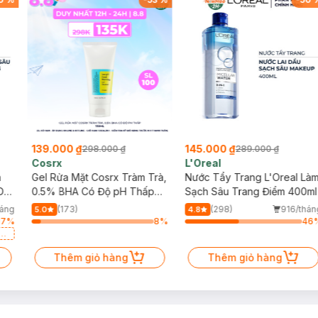
139.000 ₫
145.000 ₫
298.000 ₫
289.000 ₫
Cosrx
L'Oreal
h
Gel Rửa Mặt Cosrx Tràm Trà,
Nước Tẩy Trang L'Oreal Là
Da
0.5% BHA Có Độ pH Thấp
Sạch Sâu Trang Điểm 400ml
150ml
háng
(173)
(298)
916/thán
5.0
4.8
17
%
8
%
46
a
Thêm giỏ hàng
Thêm giỏ hàng