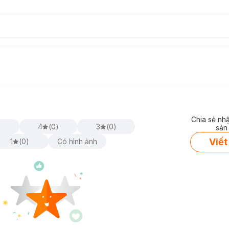
Chia sẻ nh
)
4
(
0
)
3
(
0
)
sản
Viết
1
(
0
)
Có hình ảnh