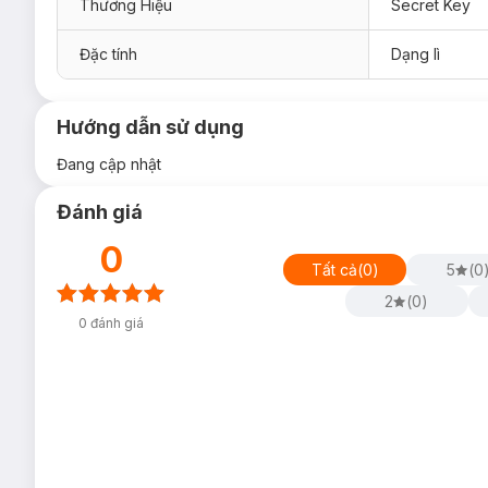
Thương Hiệu
Secret Key
Đặc tính
Dạng lì
Hướng dẫn sử dụng
Đang cập nhật
Đánh giá
0
Tất cả
(
0
)
5
(
0
2
(
0
)
0
đánh giá