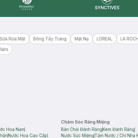
Synctives
Dermahair
Sữa Rửa Mặt
Bông Tẩy Trang
Mặt Nạ
LOREAL
LA ROC
lairs
Chăm Sóc Răng Miệng
ớc Hoa Nam
Bàn Chải Đánh Răng
Kem Đánh Răng
Thân
Nước Hoa Cao Cấp
Nước Súc Miệng
Tăm Nước / Chỉ Nha 