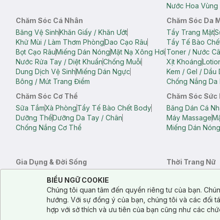
Nước Hoa Vùng 
Chăm Sóc Cá Nhân
Chăm Sóc Da 
Băng Vệ Sinh
Khăn Giấy / Khăn Ướt
Tẩy Trang Mặt
S
Khử Mùi / Làm Thơm Phòng
Dao Cạo Râu
Tẩy Tế Bào Chế
Bọt Cạo Râu
Miếng Dán Nóng
Mặt Nạ Xông Hơi
Toner / Nước C
Nước Rửa Tay / Diệt Khuẩn
Chống Muỗi
Xịt Khoáng
Lotio
Dung Dịch Vệ Sinh
Miếng Dán Ngực
Kem / Gel / Dầu
Bông / Mút Trang Điểm
Chống Nắng Da 
Chăm Sóc Cơ Thể
Chăm Sóc Sức
Sữa Tắm
Xà Phòng
Tẩy Tế Bào Chết Body
Băng Dán Cá Nh
Dưỡng Thể
Dưỡng Da Tay / Chân
Máy Massage
Mặ
Chống Nắng Cơ Thể
Miếng Dán Nón
Gia Dụng & Đời Sống
Thời Trang Nữ
Khăn Tắm
Bông Tắm / Phụ Kiện Tắm
Áo Crop Top N
Notice about cookies usage
Cookie Consent
BIỂU NGỮ COOKIE
Phụ Kiện Điện Thoại
Quạt Cầm Tay / Quạt Mini
Áo Thun Nữ
Áo 
Chúng tôi quan tâm đến quyền riêng tư của bạn. Chún
Khử Mùi / Làm Thơm Phòng
Nước Giặt
Nước Xả
Quần Lót Nữ
Quầ
hướng. Với sự đồng ý của bạn, chúng tôi và các đối 
Balo
Túi Xách
hợp với sở thích và ưu tiên của bạn cũng như các chứ
Balo Laptop
Balo Du Lịch
Túi Tote
Túi Đe