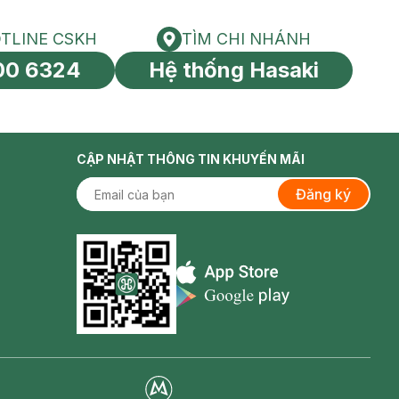
TLINE CSKH
TÌM CHI NHÁNH
HOTLINE CSKH
Tìm chi nhánh
00 6324
Hệ thống Hasaki
tín toàn cầu
CẬP NHẬT THÔNG TIN KHUYẾN MÃI
Đăng ký
Appstore icon
Goolge Play icon