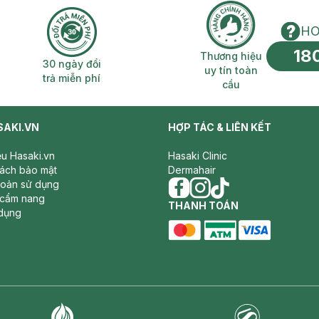
HO
18
n phí 2H
30 ngày đổi trả miễn phí
Thương hiệu uy 
Thương hiệu
30 ngày đổi
uy tín toàn
trả miễn phí
cầu
SAKI.VN
HỢP TÁC & LIÊN KẾT
iệu Hasaki.vn
Hasaki Clinic
sách bảo mật
Dermahair
hoản sử dụng
 cẩm nang
facebook
THANH TOÁN
instagram
tiktok
dụng
master card
ATM card
visa card