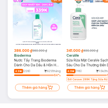
386.000 ₫
341.000 ₫
560.000 ₫
490.000 ₫
Bioderma
CeraVe
rma
Nước Tẩy Trang Bioderma
Sữa Rửa Mặt CeraVe Sạc
m
Dành Cho Da Dầu & Hỗn Hợp
Sâu Cho Da Thường Đến 
500ml
Dầu 473ml
/tháng
(228)
621/tháng
(116)
1.5k/t
4.9
4.9
64
%
64
%
Bill Cerave 299K Tặng Sữa Rử
Mặt Cerave 30ml (SL có hạn)
Thêm giỏ hàng
Thêm giỏ hàng