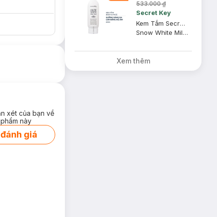
533.000 ₫
Secret Key
Kem Tắm Secret Key Dưỡng Sáng Da Mặt Và Cơ Thể 200g
Snow White Milky Pack
Xem thêm
ận xét của bạn về
 phẩm này
 đánh giá