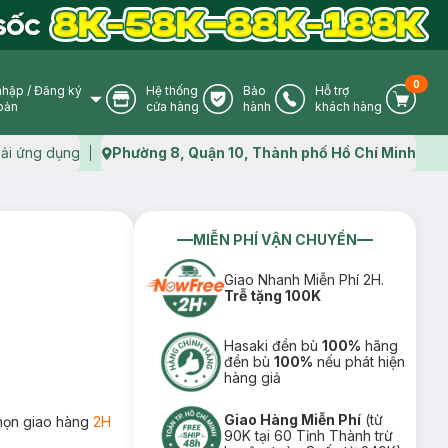
0
nhập
/
Đăng ký
Hệ thống
Bảo
Hỗ trợ
User Icon
Store Icon
Warranty Icon
Phone Icon
Cart I
oản
cửa hàng
hành
khách hàng
ải ứng dụng
Phường 8, Quận 10, Thành phố Hồ Chí Minh
Map icon
MIỄN PHÍ VẬN CHUYỂN
Giao Nhanh Miễn Phí 2H.
Trễ tặng 100K
Hasaki đền bù
100%
hãng
đền bù
100%
nếu phát hiện
hàng giả
Giao Hàng Miễn Phí
(từ
họn giao hàng
2H
90K tại 60 Tỉnh Thành trừ