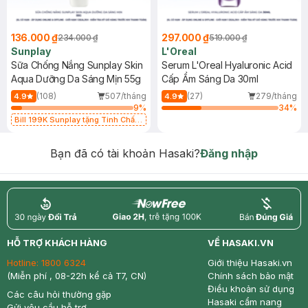
136.000 ₫
297.000 ₫
234.000 ₫
519.000 ₫
Sunplay
L'Oreal
Sữa Chống Nắng Sunplay Skin
Serum L'Oreal Hyaluronic Acid
Aqua Dưỡng Da Sáng Mịn 55g
Cấp Ẩm Sáng Da 30ml
(108)
507/tháng
(27)
279/tháng
4.9
4.9
9
%
34
%
Bill 199K Sunplay tặng Tinh Chất
Chống Nắng 7g trị giá 30K (SL có
hạn)
Bạn đã có tài khoản Hasaki?
Đăng nhập
return
nowfree
price
HỖ TRỢ KHÁCH HÀNG
VỀ HASAKI.VN
Hotline:
1800 6324
Giới thiệu Hasaki.vn
(Miễn phí , 08-22h kể cả T7, CN)
Chính sách bảo mật
Điều khoản sử dụng
Các câu hỏi thường gặp
Hasaki cẩm nang
Gửi yêu cầu hỗ trợ