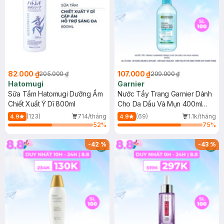
82.000 ₫
107.000 ₫
205.000 ₫
209.000 ₫
Hatomugi
Garnier
Sữa Tắm Hatomugi Dưỡng Ẩm
Nước Tẩy Trang Garnier Dành
Chiết Xuất Ý Dĩ 800ml
Cho Da Dầu Và Mụn 400ml
(Mới)
(123)
714/tháng
(69)
1.1k/tháng
4.9
4.9
52
%
75
%
-
42
%
-
43
%