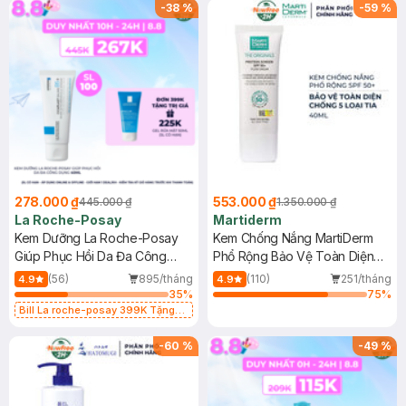
-
38
%
-
59
%
278.000 ₫
553.000 ₫
445.000 ₫
1.350.000 ₫
La Roche-Posay
Martiderm
Kem Dưỡng La Roche-Posay
Kem Chống Nắng MartiDerm
Giúp Phục Hồi Da Đa Công
Phổ Rộng Bảo Vệ Toàn Diện
Dụng 40ml
40ml
(56)
895/tháng
(110)
251/tháng
4.9
4.9
35
%
75
%
Bill La roche-posay 399K Tặng
Gel rửa mặt da dầu nhạy cảm 50ml
(SL có hạn)
-
60
%
-
49
%