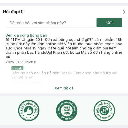
Lúc khô tóc phồng khá mềm và cảm giác giữ nếp ổn. Mình
thường kẹp tóc sau khi gội. Tóc giữ đk lâu ko bị ngứa hay bết 2
Hỏi đáp
(
1
)
-3ngày gội lại cx ko bị ngứa mk ngồi máy lạnh. Khá ổn đó mk sẽ
mua lại để dùng
Gửi
Bên kia sông Bông bân
19:41 PM Uh gần 20 h Đơn xà bông cục chứ gì?! 1 sản ~phẩm 48h
trước Sdt này lên đơn online nè! Viên thuốc thực phẩm cham sóc
sức Khỏe Mua 15 ngày Cafe quế hồi làm cho da giảm bụi Kem
thành phần bac hà cloUp! Khăn ướt bỏ túi Mã số đơn hàng online
củ
2025-10-21
Thích
0
Hasaki
Cảm ơn bạn đã liên hệ đến Hasaki! Bạn đang cần hỗ trợ về
vấn đề gì ạ?
2025-10-21
Thích
0
Xem tất cả