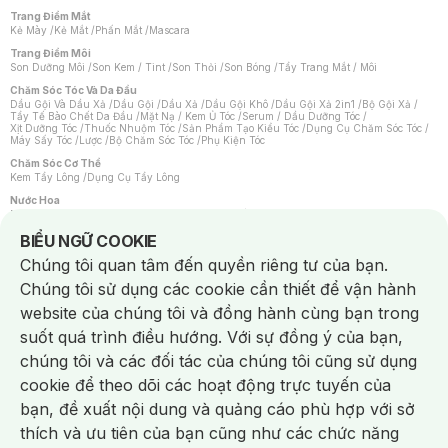
Trang Điểm Mắt
Kẻ Mày
/
Kẻ Mắt
/
Phấn Mắt
/
Mascara
Trang Điểm Môi
Son Dưỡng Môi
/
Son Kem / Tint
/
Son Thỏi
/
Son Bóng
/
Tẩy Trang Mắt / Môi
Chăm Sóc Tóc Và Da Đầu
Dầu Gội Và Dầu Xả
/
Dầu Gội
/
Dầu Xả
/
Dầu Gội Khô
/
Dầu Gội Xả 2in1
/
Bộ Gội Xả
/
Tẩy Tế Bào Chết Da Đầu
/
Mặt Nạ / Kem Ủ Tóc
/
Serum / Dầu Dưỡng Tóc
/
Xịt Dưỡng Tóc
/
Thuốc Nhuộm Tóc
/
Sản Phẩm Tạo Kiểu Tóc
/
Dụng Cụ Chăm Sóc Tóc
/
Máy Sấy Tóc
/
Lược
/
Bộ Chăm Sóc Tóc
/
Phụ Kiện Tóc
Chăm Sóc Cơ Thể
Kem Tẩy Lông
/
Dụng Cụ Tẩy Lông
Nước Hoa
Nước Hoa Nữ
/
Nước Hoa Nam
/
Nước Hoa Cao Cấp
/
Xịt Thơm Toàn Thân
/
Nước Hoa Vùng Kín
Notice about cookies usage
BIỂU NGỮ COOKIE
Chăm Sóc Cá Nhân
Chúng tôi quan tâm đến quyền riêng tư của bạn.
Chống Muỗi
/
Khẩu Trang
/
Máy Massage
/
Mặt Nạ Xông Hơi
/
Nước Rửa Tay
/
Sản Phẩm Chăm Sóc Khác
/
Bàn Chải Đánh Răng
/
Bàn Chải Điện
/
Chúng tôi sử dụng các cookie cần thiết để vận hành
Hỗ Trợ Trắng Răng
/
Kem Đánh Răng
/
Máy Tăm Nước
/
Nước Súc Miệng
/
Tăm / Chỉ Nha Khoa
/
Xịt Thơm Miệng
/
Dung Dịch Vệ Sinh
/
Dưỡng Vùng Kín
/
website của chúng tôi và đồng hành cùng bạn trong
Khăn Ướt Vệ Sinh Vùng Kín
/
Băng Vệ Sinh
/
Tampon
/
Bọt Cạo Râu
/
Dao Cạo Râu
/
Máy Cạo Râu
suốt quá trình điều hướng. Với sự đồng ý của bạn,
Vấn Đề Về Da
chúng tôi và các đối tác của chúng tôi cũng sử dụng
Da Dầu / Lỗ Chân Lông To
/
Da Khô / Mất Nước
/
Da Lão Hóa
/
Da Mụn
/
Da Nhạy Cảm / Kích Ứng
/
Da Xỉn Màu
/
Thâm / Nám / Tàn Nhang
/
cookie để theo dõi các hoạt động trực tuyến của
Quầng Thâm & Bọng Mắt
/
Sẹo
/
Viêm Da Cơ Địa
bạn, đề xuất nội dung và quảng cáo phù hợp với sở
Dụng Cụ / Phụ Kiện Chăm Sóc Da
Chat i
Bông Tẩy Trang
/
Khăn Lau Mặt Khô
/
Dụng Cụ / Máy Rửa Mặt
/
Máy Chăm Sóc Da
/
thích và ưu tiên của bạn cũng như các chức năng
Dụng Cụ Chăm Sóc Khác