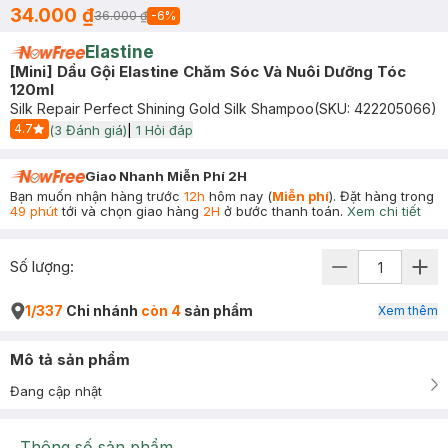
34.000 ₫
36.000 ₫
-
6
%
Elastine
[Mini] Dầu Gội Elastine Chăm Sóc Và Nuôi Dưỡng Tóc
120ml
Silk Repair Perfect Shining Gold Silk Shampoo
(SKU:
422205066
)
4.7
(
3
Đánh giá)
|
1
Hỏi đáp
Start Icon
Giao Nhanh Miễn Phí 2H
Bạn muốn nhận hàng trước
12h
hôm nay (
Miễn phí
). Đặt hàng trong
49 phút
tới và chọn giao hàng
2H
ở bước thanh toán.
Xem chi tiết
Số lượng:
1/337
Chi nhánh
còn 4
sản phẩm
Xem thêm
Mô tả sản phẩm
Đang cập nhật
Thông số sản phẩm