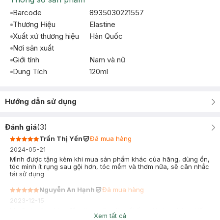
Barcode
8935030221557
Thương Hiệu
Elastine
Xuất xứ thương hiệu
Hàn Quốc
Nơi sản xuất
Giới tính
Nam và nữ
Dung Tích
120ml
Hướng dẫn sử dụng
Đánh giá
(
3
)
Trần Thị Yến
Đã mua hàng
2024-05-21
Mình được tặng kèm khi mua sản phẩm khác của hãng, dùng ổn,
tóc mình ít rụng sau gội hơn, tóc mềm và thơm nữa, sẽ cân nhắc
tái sử dụng
Nguyễn An Hạnh
Đã mua hàng
2023-12-15
Mk được tặng kèm để trải nghiêm. Xài rất ổn mùi nhẹ nhàng kiểu
Xem tất cả
sang á. Mk chỉ dùng dầu gội ko dùng xả. Tóc mk ko có hoá chất.