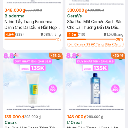
348.000 ₫
338.000 ₫
560.000 ₫
490.000 ₫
Bioderma
CeraVe
Nước Tẩy Trang Bioderma
Sữa Rửa Mặt CeraVe Sạch Sâu
Dành Cho Da Dầu & Hỗn Hợp
Cho Da Thường Đến Da Dầu
500ml
473ml
(228)
688/tháng
(116)
1.5k/tháng
4.9
4.9
1
%
38
%
Bill Cerave 299K Tặng Sữa Rửa
Mặt Cerave 30ml (SL có hạn)
-
53
%
-
50
%
139.000 ₫
145.000 ₫
298.000 ₫
289.000 ₫
Cosrx
L'Oreal