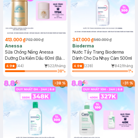
413.000 ₫
347.000 ₫
702.000 ₫
560.000 ₫
Anessa
Bioderma
Sữa Chống Nắng Anessa
Nước Tẩy Trang Bioderma
Dưỡng Da Kiềm Dầu 60ml (Bản
Dành Cho Da Nhạy Cảm 500ml
Mới)
(44)
522/tháng
(228)
842/tháng
4.9
4.9
38
%
1
%
-
38
%
-
31
%