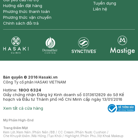
Tuyển dụng
Hướng dẫn đặt hàng
Liên hệ
Phương thức thanh toán
Phương thức vận chuyển
Chính sách đổi trả
Synctives
Clinic
Dermahair
Mastige
Bản quyền © 2016 Hasaki.vn
Công Ty cổ phần HASAKI VIETNAM
Hotline:
1800 6324
Giấy chứng nhận Đăng ký Kinh doanh số 0313612829 do Sở Kế
hoạch và Đầu tư Thành phố Hồ Chí Minh cấp ngày 13/01/2016
Xem tất cả cửa hàng
Mỹ Phẩm High-End
Trang Điểm Mặt
Kem Lót
/
Kem Nền
/
Phấn Nền
/
BB / CC Cream
/
Phấn Nước Cushion
/
Che Khuyết Điểm
/
Má Hồng
/
Tạo Khối / Highlight
/
Phấn Phủ
/
Xịt Khoá Makeup