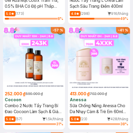
Gel Rửa Mặt Cosrx Tràm Trà,
Nước Tẩy Trang L'Oreal Làm
0.5% BHA Có Độ pH Thấp
Sạch Sâu Trang Điểm 400ml
150ml
(173)
(298)
916/tháng
5.0
4.8
8
%
49
%
-
57
%
-
41
%
252.000 ₫
413.000 ₫
590.000 ₫
702.000 ₫
Cocoon
Anessa
Combo 2 Nước Tẩy Trang Bí
Sữa Chống Nắng Anessa Cho
Đao Cocoon Làm Sạch & Giảm
Da Nhạy Cảm & Trẻ Em 60ml
Dầu 500ml
(Mới)
(57)
1.5k/tháng
(23)
428/tháng
5.0
5.0
31
%
38
%