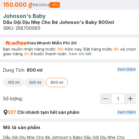
150.000 ₫
156.000 ₫
-
4
%
Johnson's Baby
Dầu Gội Dịu Nhẹ Cho Bé Johnson's Baby 800ml
(SKU:
258700061
)
Giao Nhanh Miễn Phí 2H
Bạn muốn nhận hàng trước
10h
hôm nay. Đặt hàng trước
8h
và chọn
giao hàng
2H
ở bước thanh toán.
Xem chi tiết
Xem thêm
Dung Tích
:
800 ml
100 ml
200 ml
800 ml
Số lượng:
337
Chi nhánh tạm hết sản phẩm
Xem thêm
Mô tả sản phẩm
Dầu Gội Dịu Nhẹ Cho Bé Johnson's Baby Dầu Gội Dịu Nhẹ Cho