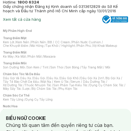
Hotline:
1800 6324
Giấy chứng nhận Đăng ký Kinh doanh số 0313612829 do Sở Kế
hoạch và Đầu tư Thành phố Hồ Chí Minh cấp ngày 13/01/2016
Xem tất cả cửa hàng
Mỹ Phẩm High-End
Trang Điểm Mặt
Kem Lót
/
Kem Nền
/
Phấn Nền
/
BB / CC Cream
/
Phấn Nước Cushion
/
Che Khuyết Điểm
/
Má Hồng
/
Tạo Khối / Highlight
/
Phấn Phủ
/
Xịt Khoá Makeup
Trang Điểm Mắt
Kẻ Mày
/
Kẻ Mắt
/
Phấn Mắt
/
Mascara
Trang Điểm Môi
Son Dưỡng Môi
/
Son Kem / Tint
/
Son Thỏi
/
Son Bóng
/
Tẩy Trang Mắt / Môi
Chăm Sóc Tóc Và Da Đầu
Dầu Gội Và Dầu Xả
/
Dầu Gội
/
Dầu Xả
/
Dầu Gội Khô
/
Dầu Gội Xả 2in1
/
Bộ Gội Xả
/
Tẩy Tế Bào Chết Da Đầu
/
Mặt Nạ / Kem Ủ Tóc
/
Serum / Dầu Dưỡng Tóc
/
Xịt Dưỡng Tóc
/
Thuốc Nhuộm Tóc
/
Sản Phẩm Tạo Kiểu Tóc
/
Dụng Cụ Chăm Sóc Tóc
/
Máy Sấy Tóc
/
Lược
/
Bộ Chăm Sóc Tóc
/
Phụ Kiện Tóc
Chăm Sóc Cơ Thể
Kem Tẩy Lông
/
Dụng Cụ Tẩy Lông
Nước Hoa
Nước Hoa Nữ
/
Nước Hoa Nam
/
Nước Hoa Cao Cấp
/
Xịt Thơm Toàn Thân
/
Nước Hoa Vùng Kín
Notice about cookies usage
BIỂU NGỮ COOKIE
Chăm Sóc Cá Nhân
Chúng tôi quan tâm đến quyền riêng tư của bạn.
Chống Muỗi
/
Khẩu Trang
/
Máy Massage
/
Mặt Nạ Xông Hơi
/
Nước Rửa Tay
/
Sản Phẩm Chăm Sóc Khác
/
Bàn Chải Đánh Răng
/
Bàn Chải Điện
/