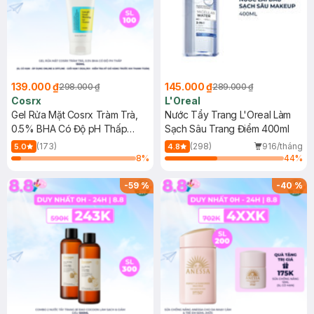
139.000 ₫
145.000 ₫
298.000 ₫
289.000 ₫
Cosrx
L'Oreal
Gel Rửa Mặt Cosrx Tràm Trà,
Nước Tẩy Trang L'Oreal Làm
0.5% BHA Có Độ pH Thấp
Sạch Sâu Trang Điểm 400ml
150ml
(173)
(298)
916/tháng
5.0
4.8
8
%
44
%
-
59
%
-
40
%