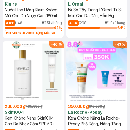
Klairs
L'Oreal
Nước Hoa Hồng Klairs Không
Nước Tẩy Trang L'Oreal Tươi
Mùi Cho Da Nhạy Cảm 180ml
Mát Cho Da Dầu, Hỗn Hợp
400ml
(148)
1.5k/tháng
(298)
1.9k/tháng
4.8
4.8
64
%
64
%
Bill Klairs từ 299k Tặng Mặt Nạ
Làm Dịu Da & Kiểm Soát Dầu Nhờn
25ml (SL Có Hạn)
-
46
%
-
43
%
266.000 ₫
350.000 ₫
495.000 ₫
610.000 ₫
Skin1004
La Roche-Posay
Kem Chống Nắng Skin1004
Kem Chống Nắng La Roche-
Cho Da Nhạy Cảm SPF 50+
Posay Phổ Rộng, Nâng Tông
50ml
Kiềm Dầu 50ml