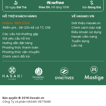
return
nowfree
price
HỖ TRỢ KHÁCH HÀNG
VỀ HASAKI.VN
Hotline:
1800 6324
Giới thiệu Hasaki.vn
(Miễn phí , 08-22h kể cả T7, CN)
Chính sách bảo mật
Điều khoản sử dụng
Các câu hỏi thường gặp
Hasaki cẩm nang
Gửi yêu cầu hỗ trợ
Tuyển dụng
Hướng dẫn đặt hàng
Liên hệ
Phương thức thanh toán
Phương thức vận chuyển
Chính sách đổi trả
Synctives
Clinic
Dermahair
Mastige
Bản quyền © 2016 Hasaki.vn
Công Ty cổ phần HASAKI VIETNAM