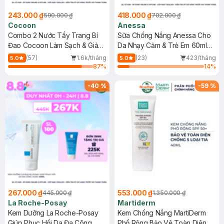
243.000 ₫
418.000 ₫
590.000 ₫
702.000 ₫
Cocoon
Anessa
Combo 2 Nước Tẩy Trang Bí
Sữa Chống Nắng Anessa Cho
Đao Cocoon Làm Sạch & Giảm
Da Nhạy Cảm & Trẻ Em 60ml
Dầu 500ml
(Mới)
(57)
1.6k/tháng
(23)
423/tháng
5.0
5.0
87
%
14
%
-
40
%
-
59
%
267.000 ₫
553.000 ₫
445.000 ₫
1.350.000 ₫
La Roche-Posay
Martiderm
Kem Dưỡng La Roche-Posay
Kem Chống Nắng MartiDerm
Giúp Phục Hồi Da Đa Công
Phổ Rộng Bảo Vệ Toàn Diện