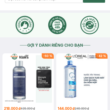
GỢI Ý DÀNH RIÊNG CHO BẠN
-
50
%
-
42
%
218.000 ₫
144.000 ₫
435.000 ₫
249.000 ₫