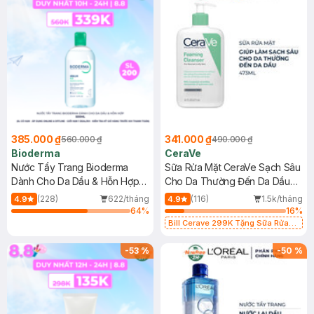
385.000 ₫
341.000 ₫
560.000 ₫
490.000 ₫
Bioderma
CeraVe
Nước Tẩy Trang Bioderma
Sữa Rửa Mặt CeraVe Sạch Sâu
Dành Cho Da Dầu & Hỗn Hợp
Cho Da Thường Đến Da Dầu
500ml
473ml
(228)
622/tháng
(116)
1.5k/tháng
4.9
4.9
64
%
16
%
Bill Cerave 299K Tặng Sữa Rửa
Mặt Cerave 30ml (SL có hạn)
-
53
%
-
50
%