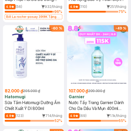
Dụng 40ml
40ml
(56)
932/tháng
(110)
251/tháng
4.9
4.9
96
%
75
%
Bill La roche-posay 399K Tặng
Gel rửa mặt da dầu nhạy cảm 50ml
(SL có hạn)
-
60
%
-
49
%
82.000 ₫
107.000 ₫
205.000 ₫
209.000 ₫
Hatomugi
Garnier
Sữa Tắm Hatomugi Dưỡng Ẩm
Nước Tẩy Trang Garnier Dành
Chiết Xuất Ý Dĩ 800ml
Cho Da Dầu Và Mụn 400ml
(Mới)
(123)
714/tháng
(69)
1.1k/tháng
4.9
4.9
52
%
65
%