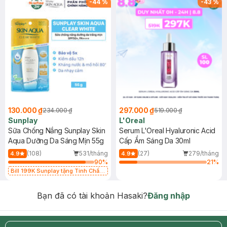
-
44
%
-
43
%
130.000 ₫
297.000 ₫
234.000 ₫
519.000 ₫
Sunplay
L'Oreal
Sữa Chống Nắng Sunplay Skin
Serum L'Oreal Hyaluronic Acid
Aqua Dưỡng Da Sáng Mịn 55g
Cấp Ẩm Sáng Da 30ml
(108)
531/tháng
(27)
279/tháng
4.9
4.9
90
%
21
%
Bill 199K Sunplay tặng Tinh Chất
Chống Nắng 7g trị giá 30K (SL có
hạn)
Bạn đã có tài khoản Hasaki?
Đăng nhập