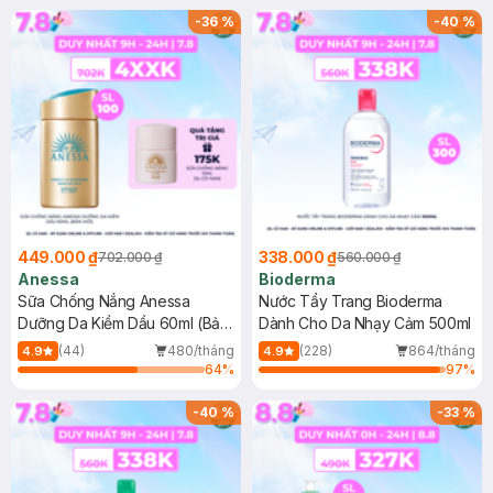
SPF 50+ 20ml (SL Có Hạn)
(SL có hạn)
-
36
%
-
40
%
449.000 ₫
338.000 ₫
702.000 ₫
560.000 ₫
Anessa
Bioderma
Sữa Chống Nắng Anessa
Nước Tẩy Trang Bioderma
Dưỡng Da Kiềm Dầu 60ml (Bản
Dành Cho Da Nhạy Cảm 500ml
Mới)
(44)
480/tháng
(228)
864/tháng
4.9
4.9
64
%
97
%
-
40
%
-
33
%