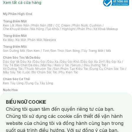
Xem tất cả cửa hàng
Mỹ Phẩm High-End
Trang Điểm Mặt
Kem Lót
/
Kem Nền
/
Phấn Nền
/
BB / CC Cream
/
Phấn Nước Cushion
/
Che Khuyết Điểm
/
Má Hồng
/
Tạo Khối / Highlight
/
Phấn Phủ
/
Xịt Khoá Makeup
Trang Điểm Mắt
Kẻ Mày
/
Kẻ Mắt
/
Phấn Mắt
/
Mascara
Trang Điểm Môi
Son Dưỡng Môi
/
Son Kem / Tint
/
Son Thỏi
/
Son Bóng
/
Tẩy Trang Mắt / Môi
Chăm Sóc Tóc Và Da Đầu
Dầu Gội Và Dầu Xả
/
Dầu Gội
/
Dầu Xả
/
Dầu Gội Khô
/
Dầu Gội Xả 2in1
/
Bộ Gội Xả
/
Tẩy Tế Bào Chết Da Đầu
/
Mặt Nạ / Kem Ủ Tóc
/
Serum / Dầu Dưỡng Tóc
/
Xịt Dưỡng Tóc
/
Thuốc Nhuộm Tóc
/
Sản Phẩm Tạo Kiểu Tóc
/
Dụng Cụ Chăm Sóc Tóc
/
Máy Sấy Tóc
/
Lược
/
Bộ Chăm Sóc Tóc
/
Phụ Kiện Tóc
Chăm Sóc Cơ Thể
Kem Tẩy Lông
/
Dụng Cụ Tẩy Lông
Nước Hoa
Nước Hoa Nữ
/
Nước Hoa Nam
/
Nước Hoa Cao Cấp
/
Xịt Thơm Toàn Thân
/
Nước Hoa Vùng Kín
Notice about cookies usage
BIỂU NGỮ COOKIE
Chăm Sóc Cá Nhân
Chúng tôi quan tâm đến quyền riêng tư của bạn.
Chống Muỗi
/
Khẩu Trang
/
Máy Massage
/
Mặt Nạ Xông Hơi
/
Nước Rửa Tay
/
Sản Phẩm Chăm Sóc Khác
/
Bàn Chải Đánh Răng
/
Bàn Chải Điện
/
Chúng tôi sử dụng các cookie cần thiết để vận hành
Hỗ Trợ Trắng Răng
/
Kem Đánh Răng
/
Máy Tăm Nước
/
Nước Súc Miệng
/
Tăm / Chỉ Nha Khoa
/
Xịt Thơm Miệng
/
Dung Dịch Vệ Sinh
/
Dưỡng Vùng Kín
/
website của chúng tôi và đồng hành cùng bạn trong
Khăn Ướt Vệ Sinh Vùng Kín
/
Băng Vệ Sinh
/
Tampon
/
Bọt Cạo Râu
/
Dao Cạo Râu
/
Máy Cạo Râu
suốt quá trình điều hướng. Với sự đồng ý của bạn,