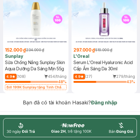
152.000 ₫
297.000 ₫
234.000 ₫
519.000 ₫
Sunplay
L'Oreal
Sữa Chống Nắng Sunplay Skin
Serum L'Oreal Hyaluronic Acid
Aqua Dưỡng Da Sáng Mịn 55g
Cấp Ẩm Sáng Da 30ml
(108)
454/tháng
(27)
279/tháng
4.9
4.9
48
%
43
%
Bill 199K Sunplay tặng Tinh Chất
Chống Nắng 7g trị giá 30K (SL có
hạn)
Bạn đã có tài khoản Hasaki?
Đăng nhập
return
nowfree
price