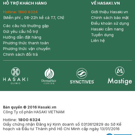
HỖ TRỢ KHÁCH HÀNG
VỀ HASAKI.VN
Hotline:
1800 6324
Giới thiệu Hasaki.vn
(Miễn phí , 08-22h kể cả T7, CN)
Chính sách bảo mật
Điều khoản sử dụng
Các câu hỏi thường gặp
Hasaki cẩm nang
Gửi yêu cầu hỗ trợ
Tuyển dụng
Hướng dẫn đặt hàng
Liên hệ
Phương thức thanh toán
Phương thức vận chuyển
Chính sách đổi trả
Synctives
Clinic
Dermahair
Mastige
Bản quyền © 2016 Hasaki.vn
Công Ty cổ phần HASAKI VIETNAM
Hotline:
1800 6324
Giấy chứng nhận Đăng ký Kinh doanh số 0313612829 do Sở Kế
hoạch và Đầu tư Thành phố Hồ Chí Minh cấp ngày 13/01/2016