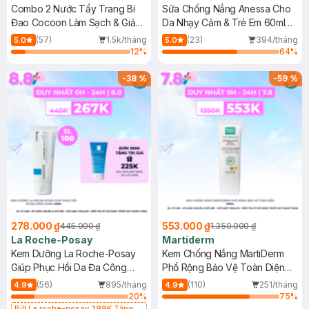
Combo 2 Nước Tẩy Trang Bí
Sữa Chống Nắng Anessa Cho
Đao Cocoon Làm Sạch & Giảm
Da Nhạy Cảm & Trẻ Em 60ml
Dầu 500ml
(Mới)
(57)
1.5k/tháng
(23)
394/tháng
5.0
5.0
12
%
64
%
-
38
%
-
59
%
278.000 ₫
553.000 ₫
445.000 ₫
1.350.000 ₫
La Roche-Posay
Martiderm
Kem Dưỡng La Roche-Posay
Kem Chống Nắng MartiDerm
Giúp Phục Hồi Da Đa Công
Phổ Rộng Bảo Vệ Toàn Diện
Dụng 40ml
40ml
(56)
895/tháng
(110)
251/tháng
4.9
4.9
20
%
75
%
Bill La roche-posay 399K Tặng