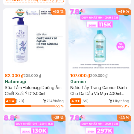
Gel rửa mặt da dầu nhạy cảm 50ml
(SL có hạn)
-
60
%
-
49
%
82.000 ₫
107.000 ₫
205.000 ₫
209.000 ₫
Hatomugi
Garnier
Sữa Tắm Hatomugi Dưỡng Ẩm
Nước Tẩy Trang Garnier Dành
Chiết Xuất Ý Dĩ 800ml
Cho Da Dầu Và Mụn 400ml
(Mới)
(123)
714/tháng
(69)
1.1k/tháng
4.9
4.9
52
%
28
%
-
35
%
-
43
%