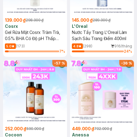
139.000 ₫
145.000 ₫
298.000 ₫
289.000 ₫
Cosrx
L'Oreal
Gel Rửa Mặt Cosrx Tràm Trà,
Nước Tẩy Trang L'Oreal Làm
0.5% BHA Có Độ pH Thấp
Sạch Sâu Trang Điểm 400ml
150ml
(173)
(298)
916/tháng
5.0
4.8
7
%
24
%
-
57
%
-
36
%
252.000 ₫
449.000 ₫
590.000 ₫
702.000 ₫
Cocoon
Anessa