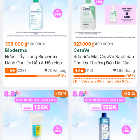
338.000 ₫
327.000 ₫
560.000 ₫
490.000 ₫
Bioderma
CeraVe
Nước Tẩy Trang Bioderma
Sữa Rửa Mặt CeraVe Sạch Sâu
Dành Cho Da Dầu & Hỗn Hợp
Cho Da Thường Đến Da Dầu
500ml
473ml
(228)
709/tháng
(116)
1.6k/tháng
4.9
4.9
60
%
96
%
Bill Cerave 299K Tặng Sữa Rửa
Mặt Cerave 30ml (SL có hạn)
-
53
%
-
50
%