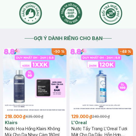
GỢI Ý DÀNH RIÊNG CHO BẠN
-
50
%
-
48
%
218.000 ₫
129.000 ₫
435.000 ₫
249.000 ₫
Klairs
L'Oreal
Nước Hoa Hồng Klairs Không
Nước Tẩy Trang L'Oreal Tươi
Mùi Cho Da Nhạy Cảm 180ml
Mát Cho Da Dầu, Hỗn Hợp