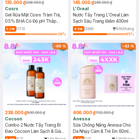
135.000 ₫
145.000 ₫
298.000 ₫
289.000 ₫
Cosrx
L'Oreal
Gel Rửa Mặt Cosrx Tràm Trà,
Nước Tẩy Trang L'Oreal Làm
0.5% BHA Có Độ pH Thấp
Sạch Sâu Trang Điểm 400ml
150ml
(173)
(298)
916/tháng
5.0
4.8
39
%
65
%
-
60
%
-
42
%
238.000 ₫
406.000 ₫
590.000 ₫
702.000 ₫
Cocoon
Anessa
Combo 2 Nước Tẩy Trang Bí
Sữa Chống Nắng Anessa Cho
Đao Cocoon Làm Sạch & Giảm
Da Nhạy Cảm & Trẻ Em 60ml
Dầu 500ml
(Mới)
(57)
1.6k/tháng
(23)
436/tháng