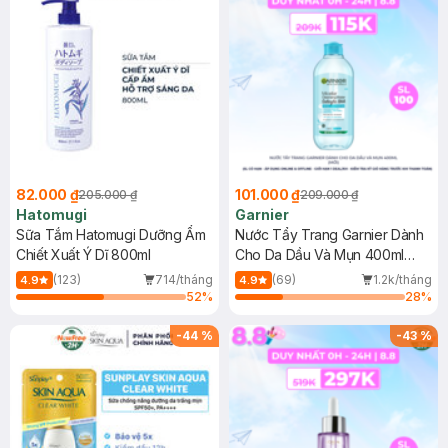
82.000 ₫
101.000 ₫
205.000 ₫
209.000 ₫
Hatomugi
Garnier
Sữa Tắm Hatomugi Dưỡng Ẩm
Nước Tẩy Trang Garnier Dành
Chiết Xuất Ý Dĩ 800ml
Cho Da Dầu Và Mụn 400ml
(Mới)
(123)
714/tháng
(69)
1.2k/tháng
4.9
4.9
52
%
28
%
-
44
%
-
43
%