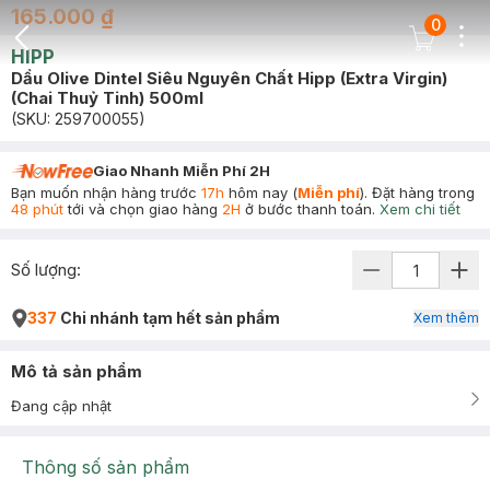
165.000 ₫
0
Dots
Cart Icon
HIPP
Back Icon
Dầu Olive Dintel Siêu Nguyên Chất Hipp (Extra Virgin)
(Chai Thuỷ Tinh) 500ml
(SKU:
259700055
)
Giao Nhanh Miễn Phí 2H
Bạn muốn nhận hàng trước
17h
hôm nay (
Miễn phí
). Đặt hàng trong
48 phút
tới và chọn giao hàng
2H
ở bước thanh toán.
Xem chi tiết
Số lượng:
337
Chi nhánh tạm hết sản phẩm
Xem thêm
Mô tả sản phẩm
Đang cập nhật
Thông số sản phẩm