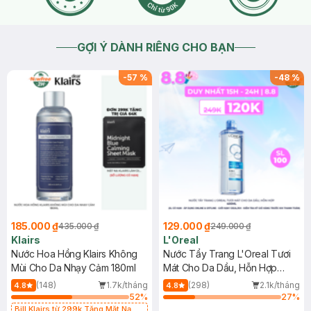
GỢI Ý DÀNH RIÊNG CHO BẠN
-
57
%
-
48
%
185.000 ₫
129.000 ₫
435.000 ₫
249.000 ₫
Klairs
L'Oreal
Nước Hoa Hồng Klairs Không
Nước Tẩy Trang L'Oreal Tươi
Mùi Cho Da Nhạy Cảm 180ml
Mát Cho Da Dầu, Hỗn Hợp
400ml
(148)
1.7k/tháng
(298)
2.1k/tháng
4.8
4.8
52
%
27
%
Bill Klairs từ 299k Tặng Mặt Nạ