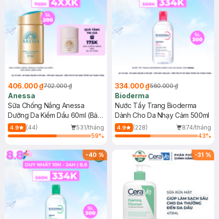
406.000 ₫
334.000 ₫
702.000 ₫
560.000 ₫
Anessa
Bioderma
Sữa Chống Nắng Anessa
Nước Tẩy Trang Bioderma
Dưỡng Da Kiềm Dầu 60ml (Bản
Dành Cho Da Nhạy Cảm 500ml
Mới)
(44)
531/tháng
(228)
874/tháng
4.9
4.9
59
%
43
%
-
40
%
-
31
%