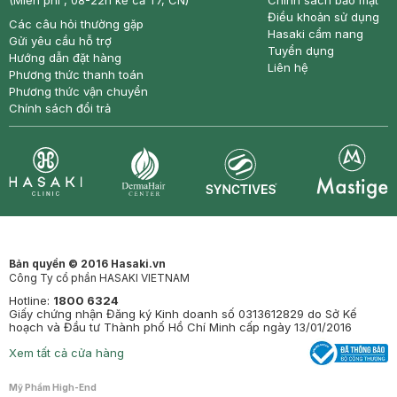
(Miễn phí , 08-22h kể cả T7, CN)
Chính sách bảo mật
Điều khoản sử dụng
Các câu hỏi thường gặp
Hasaki cẩm nang
Gửi yêu cầu hỗ trợ
Tuyển dụng
Hướng dẫn đặt hàng
Liên hệ
Phương thức thanh toán
Phương thức vận chuyển
Chính sách đổi trả
Synctives
Clinic
Dermahair
Mastige
Bản quyền © 2016 Hasaki.vn
Công Ty cổ phần HASAKI VIETNAM
Hotline:
1800 6324
Giấy chứng nhận Đăng ký Kinh doanh số 0313612829 do Sở Kế
hoạch và Đầu tư Thành phố Hồ Chí Minh cấp ngày 13/01/2016
Xem tất cả cửa hàng
Mỹ Phẩm High-End