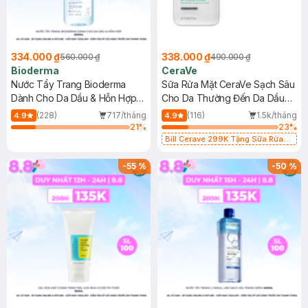
334.000 ₫
338.000 ₫
560.000 ₫
490.000 ₫
Bioderma
CeraVe
Nước Tẩy Trang Bioderma
Sữa Rửa Mặt CeraVe Sạch Sâu
Dành Cho Da Dầu & Hỗn Hợp
Cho Da Thường Đến Da Dầu
500ml
473ml
(228)
717/tháng
(116)
1.5k/tháng
4.9
4.9
21
%
23
%
Bill Cerave 299K Tặng Sữa Rửa
Mặt Cerave 30ml (SL có hạn)
-
55
%
-
50
%