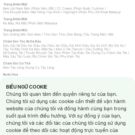
Trang Điểm Mặt
Kem Lót
/
Kem Nền
/
Phấn Nền
/
BB / CC Cream
/
Phấn Nước Cushion
/
Che Khuyết Điểm
/
Má Hồng
/
Tạo Khối / Highlight
/
Phấn Phủ
/
Xịt Khoá Makeup
Trang Điểm Mắt
Kẻ Mày
/
Kẻ Mắt
/
Phấn Mắt
/
Mascara
Trang Điểm Môi
Son Dưỡng Môi
/
Son Kem / Tint
/
Son Thỏi
/
Son Bóng
/
Tẩy Trang Mắt / Môi
Chăm Sóc Tóc Và Da Đầu
Dầu Gội Và Dầu Xả
/
Dầu Gội
/
Dầu Xả
/
Dầu Gội Khô
/
Dầu Gội Xả 2in1
/
Bộ Gội Xả
/
Tẩy Tế Bào Chết Da Đầu
/
Mặt Nạ / Kem Ủ Tóc
/
Serum / Dầu Dưỡng Tóc
/
Xịt Dưỡng Tóc
/
Thuốc Nhuộm Tóc
/
Sản Phẩm Tạo Kiểu Tóc
/
Dụng Cụ Chăm Sóc Tóc
/
Máy Sấy Tóc
/
Lược
/
Bộ Chăm Sóc Tóc
/
Phụ Kiện Tóc
Chăm Sóc Cơ Thể
Kem Tẩy Lông
/
Dụng Cụ Tẩy Lông
Nước Hoa
Nước Hoa Nữ
/
Nước Hoa Nam
/
Nước Hoa Cao Cấp
/
Xịt Thơm Toàn Thân
/
Nước Hoa Vùng Kín
Notice about cookies usage
BIỂU NGỮ COOKIE
Chăm Sóc Cá Nhân
Chúng tôi quan tâm đến quyền riêng tư của bạn.
Chống Muỗi
/
Khẩu Trang
/
Máy Massage
/
Mặt Nạ Xông Hơi
/
Nước Rửa Tay
/
Sản Phẩm Chăm Sóc Khác
/
Bàn Chải Đánh Răng
/
Bàn Chải Điện
/
Chúng tôi sử dụng các cookie cần thiết để vận hành
Hỗ Trợ Trắng Răng
/
Kem Đánh Răng
/
Máy Tăm Nước
/
Nước Súc Miệng
/
Tăm / Chỉ Nha Khoa
/
Xịt Thơm Miệng
/
Dung Dịch Vệ Sinh
/
Dưỡng Vùng Kín
/
website của chúng tôi và đồng hành cùng bạn trong
Khăn Ướt Vệ Sinh Vùng Kín
/
Băng Vệ Sinh
/
Tampon
/
Bọt Cạo Râu
/
Dao Cạo Râu
/
Máy Cạo Râu
suốt quá trình điều hướng. Với sự đồng ý của bạn,
Vấn Đề Về Da
chúng tôi và các đối tác của chúng tôi cũng sử dụng
Da Dầu / Lỗ Chân Lông To
/
Da Khô / Mất Nước
/
Da Lão Hóa
/
Da Mụn
/
Da Nhạy Cảm / Kích Ứng
/
Da Xỉn Màu
/
Thâm / Nám / Tàn Nhang
/
cookie để theo dõi các hoạt động trực tuyến của
Quầng Thâm & Bọng Mắt
/
Sẹo
/
Viêm Da Cơ Địa