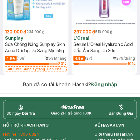
130.000 ₫
297.000 ₫
234.000 ₫
519.000 ₫
Sunplay
L'Oreal
Sữa Chống Nắng Sunplay Skin
Serum L'Oreal Hyaluronic Acid
Aqua Dưỡng Da Sáng Mịn 55g
Cấp Ẩm Sáng Da 30ml
(108)
531/tháng
(27)
279/tháng
4.9
4.9
83
%
10
%
Bill 199K Sunplay tặng Tinh Chất
Chống Nắng 7g trị giá 30K (SL có
hạn)
Bạn đã có tài khoản Hasaki?
Đăng nhập
return
nowfree
price
HỖ TRỢ KHÁCH HÀNG
VỀ HASAKI.VN
Hotline:
1800 6324
Giới thiệu Hasaki.vn