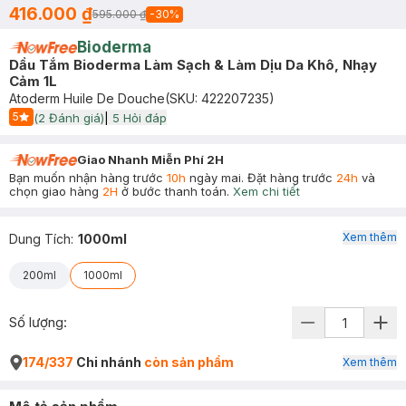
416.000 ₫
595.000 ₫
-
30
%
Bioderma
Dầu Tắm Bioderma Làm Sạch & Làm Dịu Da Khô, Nhạy
Cảm 1L
Atoderm Huile De Douche
(SKU:
422207235
)
5
(
2
Đánh giá)
|
5
Hỏi đáp
Start Icon
Giao Nhanh Miễn Phí 2H
Bạn muốn nhận hàng trước
10h
ngày mai. Đặt hàng trước
24h
và
chọn giao hàng
2H
ở bước thanh toán.
Xem chi tiết
Xem thêm
Dung Tích
:
1000ml
200ml
1000ml
Số lượng:
174/337
Chi nhánh
còn sản phẩm
Xem thêm