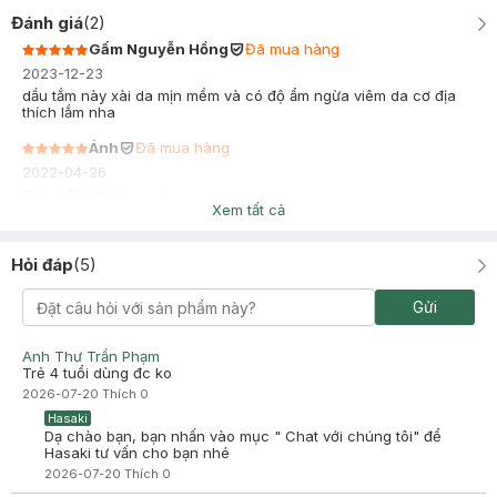
Đánh giá
(
2
)
Gấm Nguyễn Hồng
Đã mua hàng
2023-12-23
dầu tắm này xài da mịn mềm và có độ ẩm ngừa viêm da cơ địa
thích lắm nha
Ánh
Đã mua hàng
2022-04-26
Dùng đã lắm shoppp
Xem tất cả
Hỏi đáp
(
5
)
Gửi
Anh Thư Trần Phạm
Trẻ 4 tuổi dùng đc ko
2026-07-20
Thích
0
Hasaki
Dạ chào bạn, bạn nhấn vào mục " Chat với chúng tôi" để
Hasaki tư vấn cho bạn nhé
2026-07-20
Thích
0