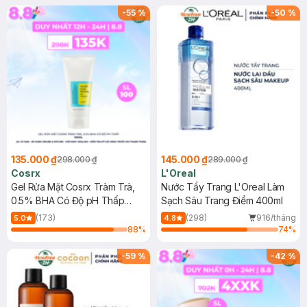
-
55
%
-
50
%
135.000 ₫
145.000 ₫
298.000 ₫
289.000 ₫
Cosrx
L'Oreal
Gel Rửa Mặt Cosrx Tràm Trà,
Nước Tẩy Trang L'Oreal Làm
0.5% BHA Có Độ pH Thấp
Sạch Sâu Trang Điểm 400ml
150ml
(173)
(298)
916/tháng
5.0
4.8
88
%
74
%
-
59
%
-
42
%