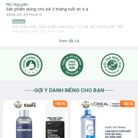
Nhi Nguyên
Sản phẩm dùng cho bé 3 tháng tuổi dc k ạ
2026-03-20
Thích
0
Hasaki
Dạ chào bạn, bạn nhấn vào mục " Chat với chúng tôi" để
Hasaki tư vấn cho bạn nhé
2026-03-21
Thích
0
Xem tất cả
GỢI Ý DÀNH RIÊNG CHO BẠN
-
55
%
-
48
%