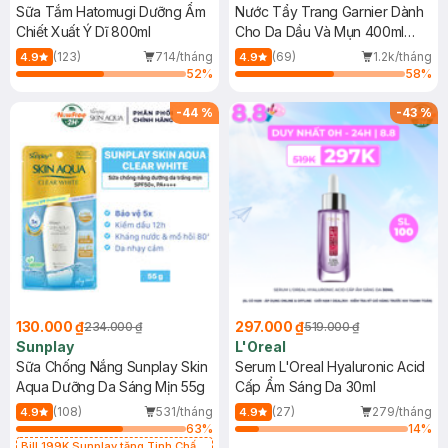
Sữa Tắm Hatomugi Dưỡng Ẩm
Nước Tẩy Trang Garnier Dành
Chiết Xuất Ý Dĩ 800ml
Cho Da Dầu Và Mụn 400ml
(Mới)
(123)
714/tháng
(69)
1.2k/tháng
4.9
4.9
52
%
58
%
-
44
%
-
43
%
130.000 ₫
297.000 ₫
234.000 ₫
519.000 ₫
Sunplay
L'Oreal
Sữa Chống Nắng Sunplay Skin
Serum L'Oreal Hyaluronic Acid
Aqua Dưỡng Da Sáng Mịn 55g
Cấp Ẩm Sáng Da 30ml
(108)
531/tháng
(27)
279/tháng
4.9
4.9
63
%
14
%
Bill 199K Sunplay tặng Tinh Chất