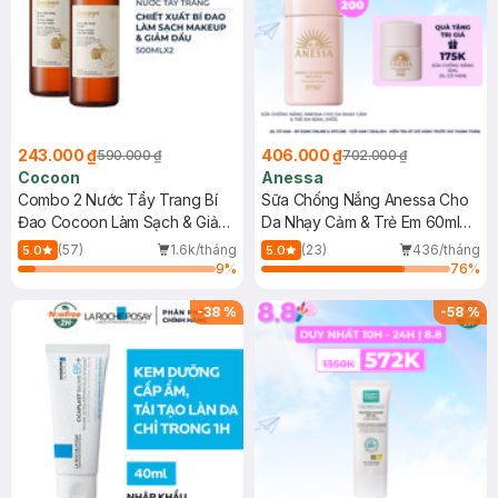
243.000 ₫
406.000 ₫
590.000 ₫
702.000 ₫
Cocoon
Anessa
Combo 2 Nước Tẩy Trang Bí
Sữa Chống Nắng Anessa Cho
Đao Cocoon Làm Sạch & Giảm
Da Nhạy Cảm & Trẻ Em 60ml
Dầu 500ml
(Mới)
(57)
1.6k/tháng
(23)
436/tháng
5.0
5.0
9
%
76
%
-
38
%
-
58
%