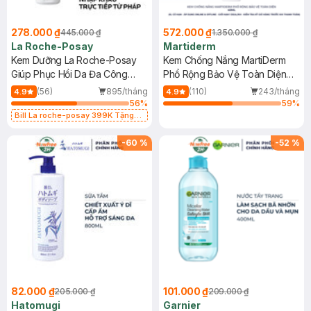
278.000 ₫
572.000 ₫
445.000 ₫
1.350.000 ₫
La Roche-Posay
Martiderm
Kem Dưỡng La Roche-Posay
Kem Chống Nắng MartiDerm
Giúp Phục Hồi Da Đa Công
Phổ Rộng Bảo Vệ Toàn Diện
Dụng 40ml
40ml
(56)
895/tháng
(110)
243/tháng
4.9
4.9
56
%
59
%
Bill La roche-posay 399K Tặng
Gel rửa mặt da dầu nhạy cảm 50ml
(SL có hạn)
-
60
%
-
52
%
82.000 ₫
101.000 ₫
205.000 ₫
209.000 ₫
Hatomugi
Garnier