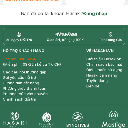
Chống Nắng 7g trị giá 30K (SL có
hạn)
Bạn đã có tài khoản Hasaki?
Đăng nhập
return
nowfree
price
HỖ TRỢ KHÁCH HÀNG
VỀ HASAKI.VN
Hotline:
1800 6324
Giới thiệu Hasaki.vn
(Miễn phí , 08-22h kể cả T7, CN)
Chính sách bảo mật
Điều khoản sử dụng
Các câu hỏi thường gặp
Hasaki cẩm nang
Gửi yêu cầu hỗ trợ
Tuyển dụng
Hướng dẫn đặt hàng
Liên hệ
Phương thức thanh toán
Phương thức vận chuyển
Chính sách đổi trả