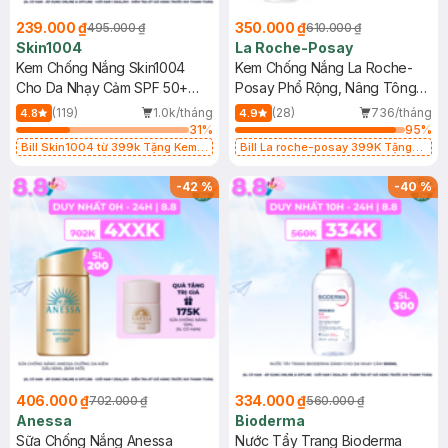
239.000 ₫
350.000 ₫
495.000 ₫
610.000 ₫
Skin1004
La Roche-Posay
Kem Chống Nắng Skin1004
Kem Chống Nắng La Roche-
Cho Da Nhạy Cảm SPF 50+
Posay Phổ Rộng, Nâng Tông
50ml
Kiềm Dầu 50ml
(119)
1.0k/tháng
(28)
736/tháng
4.8
4.9
31
%
95
%
Bill Skin1004 từ 399k Tặng Kem
Bill La roche-posay 399K Tặng
Chống Nắng Cho Da Nhạy Cảm
Gel rửa mặt da dầu nhạy cảm 50ml
SPF 50+ 20ml (SL Có Hạn)
(SL có hạn)
-
42
%
-
40
%
406.000 ₫
334.000 ₫
702.000 ₫
560.000 ₫
Anessa
Bioderma
Sữa Chống Nắng Anessa
Nước Tẩy Trang Bioderma