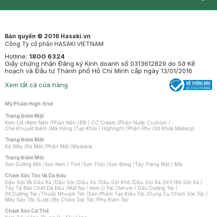
Synctives
Clinic
Dermahair
Mastige
Bản quyền © 2016 Hasaki.vn
Công Ty cổ phần HASAKI VIETNAM
Hotline:
1800 6324
Giấy chứng nhận Đăng ký Kinh doanh số 0313612829 do Sở Kế
hoạch và Đầu tư Thành phố Hồ Chí Minh cấp ngày 13/01/2016
Xem tất cả cửa hàng
Mỹ Phẩm High-End
Trang Điểm Mặt
Kem Lót
/
Kem Nền
/
Phấn Nền
/
BB / CC Cream
/
Phấn Nước Cushion
/
Che Khuyết Điểm
/
Má Hồng
/
Tạo Khối / Highlight
/
Phấn Phủ
/
Xịt Khoá Makeup
Trang Điểm Mắt
Kẻ Mày
/
Kẻ Mắt
/
Phấn Mắt
/
Mascara
Trang Điểm Môi
Son Dưỡng Môi
/
Son Kem / Tint
/
Son Thỏi
/
Son Bóng
/
Tẩy Trang Mắt / Môi
Chăm Sóc Tóc Và Da Đầu
Dầu Gội Và Dầu Xả
/
Dầu Gội
/
Dầu Xả
/
Dầu Gội Khô
/
Dầu Gội Xả 2in1
/
Bộ Gội Xả
/
Tẩy Tế Bào Chết Da Đầu
/
Mặt Nạ / Kem Ủ Tóc
/
Serum / Dầu Dưỡng Tóc
/
Xịt Dưỡng Tóc
/
Thuốc Nhuộm Tóc
/
Sản Phẩm Tạo Kiểu Tóc
/
Dụng Cụ Chăm Sóc Tóc
/
Máy Sấy Tóc
/
Lược
/
Bộ Chăm Sóc Tóc
/
Phụ Kiện Tóc
Chăm Sóc Cơ Thể