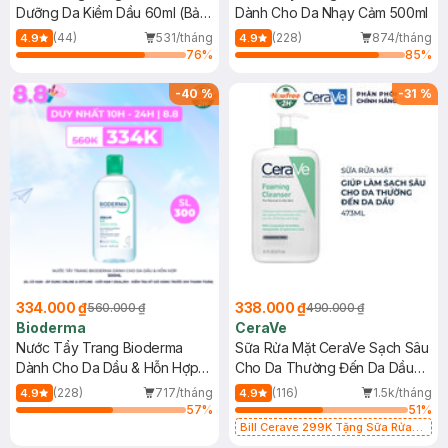
Dưỡng Da Kiềm Dầu 60ml (Bản
Dành Cho Da Nhạy Cảm 500ml
Mới)
(44)
531/tháng
(228)
874/tháng
4.9
4.9
76
%
85
%
-
40
%
-
31
%
334.000 ₫
338.000 ₫
560.000 ₫
490.000 ₫
Bioderma
CeraVe
Nước Tẩy Trang Bioderma
Sữa Rửa Mặt CeraVe Sạch Sâu
Dành Cho Da Dầu & Hỗn Hợp
Cho Da Thường Đến Da Dầu
500ml
473ml
(228)
717/tháng
(116)
1.5k/tháng
4.9
4.9
57
%
51
%
Bill Cerave 299K Tặng Sữa Rửa
Mặt Cerave 30ml (SL có hạn)