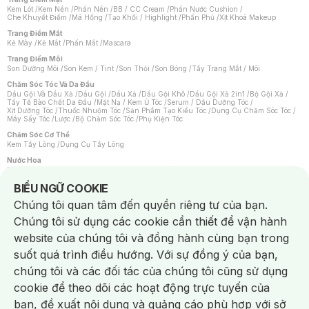
Kem Lót
/
Kem Nền
/
Phấn Nền
/
BB / CC Cream
/
Phấn Nước Cushion
/
Che Khuyết Điểm
/
Má Hồng
/
Tạo Khối / Highlight
/
Phấn Phủ
/
Xịt Khoá Makeup
Trang Điểm Mắt
Kẻ Mày
/
Kẻ Mắt
/
Phấn Mắt
/
Mascara
Trang Điểm Môi
Son Dưỡng Môi
/
Son Kem / Tint
/
Son Thỏi
/
Son Bóng
/
Tẩy Trang Mắt / Môi
Chăm Sóc Tóc Và Da Đầu
Dầu Gội Và Dầu Xả
/
Dầu Gội
/
Dầu Xả
/
Dầu Gội Khô
/
Dầu Gội Xả 2in1
/
Bộ Gội Xả
/
Tẩy Tế Bào Chết Da Đầu
/
Mặt Nạ / Kem Ủ Tóc
/
Serum / Dầu Dưỡng Tóc
/
Xịt Dưỡng Tóc
/
Thuốc Nhuộm Tóc
/
Sản Phẩm Tạo Kiểu Tóc
/
Dụng Cụ Chăm Sóc Tóc
/
Máy Sấy Tóc
/
Lược
/
Bộ Chăm Sóc Tóc
/
Phụ Kiện Tóc
Chăm Sóc Cơ Thể
Kem Tẩy Lông
/
Dụng Cụ Tẩy Lông
Nước Hoa
Nước Hoa Nữ
/
Nước Hoa Nam
/
Nước Hoa Cao Cấp
/
Xịt Thơm Toàn Thân
/
Nước Hoa Vùng Kín
Notice about cookies usage
BIỂU NGỮ COOKIE
Chăm Sóc Cá Nhân
Chúng tôi quan tâm đến quyền riêng tư của bạn.
Chống Muỗi
/
Khẩu Trang
/
Máy Massage
/
Mặt Nạ Xông Hơi
/
Nước Rửa Tay
/
Sản Phẩm Chăm Sóc Khác
/
Bàn Chải Đánh Răng
/
Bàn Chải Điện
/
Chúng tôi sử dụng các cookie cần thiết để vận hành
Hỗ Trợ Trắng Răng
/
Kem Đánh Răng
/
Máy Tăm Nước
/
Nước Súc Miệng
/
Tăm / Chỉ Nha Khoa
/
Xịt Thơm Miệng
/
Dung Dịch Vệ Sinh
/
Dưỡng Vùng Kín
/
website của chúng tôi và đồng hành cùng bạn trong
Khăn Ướt Vệ Sinh Vùng Kín
/
Băng Vệ Sinh
/
Tampon
/
Bọt Cạo Râu
/
Dao Cạo Râu
/
Máy Cạo Râu
suốt quá trình điều hướng. Với sự đồng ý của bạn,
Vấn Đề Về Da
chúng tôi và các đối tác của chúng tôi cũng sử dụng
Da Dầu / Lỗ Chân Lông To
/
Da Khô / Mất Nước
/
Da Lão Hóa
/
Da Mụn
/
Da Nhạy Cảm / Kích Ứng
/
Da Xỉn Màu
/
Thâm / Nám / Tàn Nhang
/
cookie để theo dõi các hoạt động trực tuyến của
Quầng Thâm & Bọng Mắt
/
Sẹo
/
Viêm Da Cơ Địa
bạn, đề xuất nội dung và quảng cáo phù hợp với sở
Dụng Cụ / Phụ Kiện Chăm Sóc Da