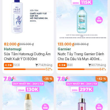
82.000 ₫
133.000 ₫
205.000 ₫
209.000 ₫
Hatomugi
Garnier
Sữa Tắm Hatomugi Dưỡng Ẩm
Nước Tẩy Trang Garnier Dành
Chiết Xuất Ý Dĩ 800ml
Cho Da Dầu Và Mụn 400ml
(Mới)
(123)
714/tháng
(69)
907/tháng
4.9
4.9
52
%
64
%
-
35
%
-
42
%