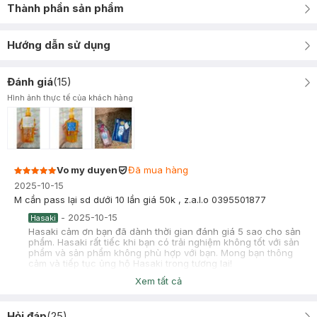
Thành phần sản phẩm
Hướng dẫn sử dụng
Đánh giá
(
15
)
Hình ảnh thực tế của khách hàng
Vo my duyen
Đã mua hàng
2025-10-15
M cần pass lại sd dưới 10 lần giá 50k , z.a.l.o 0395501877
-
2025-10-15
Hasaki
Hasaki cảm ơn bạn đã dành thời gian đánh giá 5 sao cho sản
phẩm. Hasaki rất tiếc khi bạn có trải nghiệm không tốt với sản
phẩm và sản phẩm không phù hợp với bạn. Mong bạn thông
cảm và tiếp tục ủng hộ Hasaki trong tương lai!
Xem tất cả
Tú Anh
Đã mua hàng
2025-02-23
Hỏi đáp
(
25
)
ok