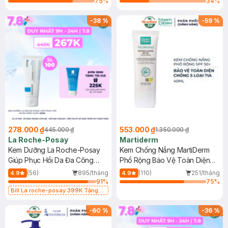
75
%
34
%
-
38
%
-
59
%
278.000 ₫
553.000 ₫
445.000 ₫
1.350.000 ₫
La Roche-Posay
Martiderm
Kem Dưỡng La Roche-Posay
Kem Chống Nắng MartiDerm
Giúp Phục Hồi Da Đa Công
Phổ Rộng Bảo Vệ Toàn Diện
Dụng 40ml
40ml
(56)
895/tháng
(110)
251/tháng
4.9
4.9
91
%
75
%
Bill La roche-posay 399K Tặng
Gel rửa mặt da dầu nhạy cảm 50ml
(SL có hạn)
-
60
%
-
36
%