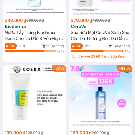
343.000 ₫
378.000 ₫
560.000 ₫
490.000 ₫
Bioderma
CeraVe
Nước Tẩy Trang Bioderma
Sữa Rửa Mặt CeraVe Sạch Sâu
Dành Cho Da Dầu & Hỗn Hợp
Cho Da Thường Đến Da Dầu
500ml
473ml
(228)
698/tháng
(116)
1.4k/tháng
4.9
4.9
77
%
64
%
Bill Cerave 299K Tặng Sữa Rửa
Mặt Cerave 30ml (SL có hạn)
-
53
%
-
42
%
139.000 ₫
169.000 ₫
298.000 ₫
289.000 ₫