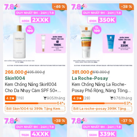
25ml (SL Có Hạn)
-
46
%
-
38
%
266.000 ₫
381.000 ₫
495.000 ₫
610.000 ₫
Skin1004
La Roche-Posay
Kem Chống Nắng Skin1004
Kem Chống Nắng La Roche-
Cho Da Nhạy Cảm SPF 50+
Posay Phổ Rộng, Nâng Tông
50ml
Kiềm Dầu 50ml
(119)
905/tháng
(28)
676/tháng
4.8
4.9
64
%
63
%
Bill Skin1004 từ 399k Tặng Kem
Bill La roche-posay 399K Tặng
Chống Nắng Cho Da Nhạy Cảm
Gel rửa mặt da dầu nhạy cảm 50ml
SPF 50+ 20ml (SL Có Hạn)
(SL có hạn)
-
38
%
-
37
%