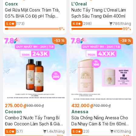
Cosrx
L'Oreal
Gel Rửa Mặt Cosrx Tràm Trà,
Nước Tẩy Trang L'Oreal Làm
0.5% BHA Có Độ pH Thấp
Sạch Sâu Trang Điểm 400ml
150ml
(173)
(298)
786/tháng
5.0
4.8
6
%
99
%
-
53
%
-
38
%
275.000 ₫
432.000 ₫
590.000 ₫
702.000 ₫
Cocoon
Anessa
Combo 2 Nước Tẩy Trang Bí
Sữa Chống Nắng Anessa Cho
Đao Cocoon Làm Sạch & Giảm
Da Nhạy Cảm & Trẻ Em 60ml
Dầu 500ml
(Mới)
(57)
1.4k/tháng
(23)
410/tháng
5.0
5.0