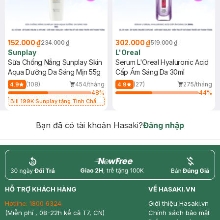
152.000 ₫
302.000 ₫
234.000 ₫
519.000 ₫
Sunplay
L'Oreal
Sữa Chống Nắng Sunplay Skin
Serum L'Oreal Hyaluronic Acid
Aqua Dưỡng Da Sáng Mịn 55g
Cấp Ẩm Sáng Da 30ml
(108)
454/tháng
(27)
275/tháng
4.9
4.9
48
%
44
%
Bill 199K Sunplay tặng Tinh Chất
Chống Nắng 7g trị giá 30K (SL có
hạn)
Bạn đã có tài khoản Hasaki?
Đăng nhập
return
nowfree
price
HỖ TRỢ KHÁCH HÀNG
VỀ HASAKI.VN
Hotline:
1800 6324
Giới thiệu Hasaki.vn
(Miễn phí , 08-22h kể cả T7, CN)
Chính sách bảo mật