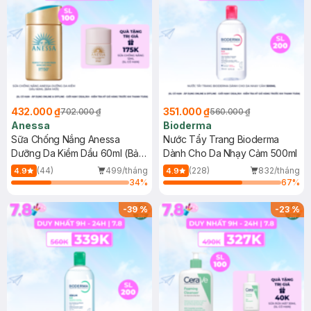
432.000 ₫
351.000 ₫
702.000 ₫
560.000 ₫
Anessa
Bioderma
Sữa Chống Nắng Anessa
Nước Tẩy Trang Bioderma
Dưỡng Da Kiềm Dầu 60ml (Bản
Dành Cho Da Nhạy Cảm 500ml
Mới)
(44)
499/tháng
(228)
832/tháng
4.9
4.9
34
%
67
%
-
39
%
-
23
%