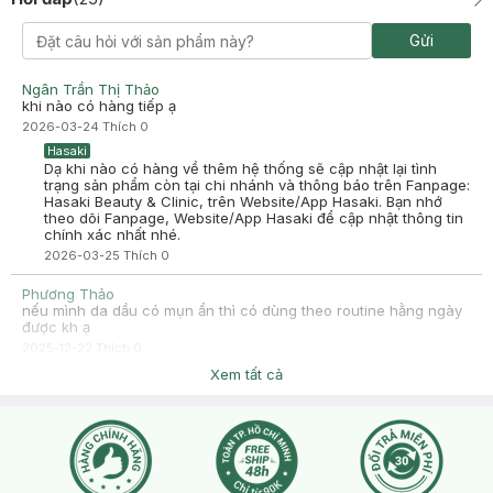
Gửi
Ngân Trần Thị Thảo
khi nào có hàng tiếp ạ
2026-03-24
Thích
0
Hasaki
Dạ khi nào có hàng về thêm hệ thống sẽ cập nhật lại tình
trạng sản phẩm còn tại chi nhánh và thông báo trên Fanpage:
Hasaki Beauty & Clinic, trên Website/App Hasaki. Bạn nhớ
theo dõi Fanpage, Website/App Hasaki để cập nhật thông tin
chính xác nhất nhé.
2026-03-25
Thích
0
Phương Thảo
nếu mình da dầu có mụn ẩn thì có dùng theo routine hằng ngày
được kh ạ
2025-12-22
Thích
0
Hasaki
Xem tất cả
Hasaki xin chào, để tiện hỗ trợ hơn cho bạn, bạn nhấn nút
phần "chat với chúng tôi" ạ
2025-12-22
Thích
0