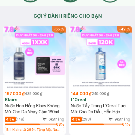
GỢI Ý DÀNH RIÊNG CHO BẠN
-
55
%
-
42
%
197.000 ₫
144.000 ₫
435.000 ₫
249.000 ₫
Klairs
L'Oreal
Nước Hoa Hồng Klairs Không
Nước Tẩy Trang L'Oreal Tươi
Mùi Cho Da Nhạy Cảm 180ml
Mát Cho Da Dầu, Hỗn Hợp
400ml
(148)
1.6k/tháng
(298)
1.9k/tháng
4.8
4.8
68
%
64
%
Bill Klairs từ 299k Tặng Mặt Nạ
Làm Dịu Da & Kiểm Soát Dầu Nhờn