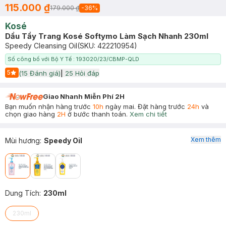
115.000 ₫
179.000 ₫
-
36
%
Kosé
Dầu Tẩy Trang Kosé Softymo Làm Sạch Nhanh 230ml
Speedy Cleansing Oil
(SKU:
422210954
)
Số công bố với Bộ Y Tế : 193020/23/CBMP-QLD
5
(
15
Đánh giá)
|
25
Hỏi đáp
Start Icon
Giao Nhanh Miễn Phí 2H
Bạn muốn nhận hàng trước
10h
ngày mai. Đặt hàng trước
24h
và
chọn giao hàng
2H
ở bước thanh toán.
Xem chi tiết
Xem thêm
Mùi hương
:
Speedy Oil
Dung Tích
:
230ml
230ml