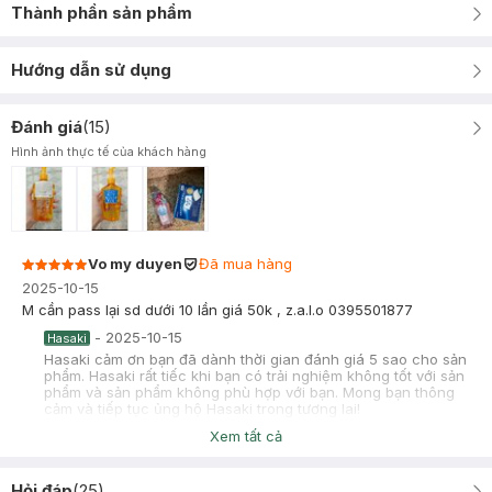
Thành phần sản phẩm
Hướng dẫn sử dụng
Đánh giá
(
15
)
Hình ảnh thực tế của khách hàng
Vo my duyen
Đã mua hàng
2025-10-15
M cần pass lại sd dưới 10 lần giá 50k , z.a.l.o 0395501877
-
2025-10-15
Hasaki
Hasaki cảm ơn bạn đã dành thời gian đánh giá 5 sao cho sản
phẩm. Hasaki rất tiếc khi bạn có trải nghiệm không tốt với sản
phẩm và sản phẩm không phù hợp với bạn. Mong bạn thông
cảm và tiếp tục ủng hộ Hasaki trong tương lai!
Xem tất cả
Tú Anh
Đã mua hàng
2025-02-23
Hỏi đáp
(
25
)
ok