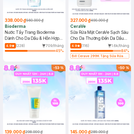
338.000 ₫
327.000 ₫
560.000 ₫
490.000 ₫
Bioderma
CeraVe
Nước Tẩy Trang Bioderma
Sữa Rửa Mặt CeraVe Sạch Sâu
Dành Cho Da Dầu & Hỗn Hợp
Cho Da Thường Đến Da Dầu
500ml
473ml
(228)
709/tháng
(116)
1.6k/tháng
4.9
4.9
45
%
84
%
Bill Cerave 299K Tặng Sữa Rửa
Mặt Cerave 30ml (SL có hạn)
-
53
%
-
50
%
139.000 ₫
145.000 ₫
298.000 ₫
289.000 ₫