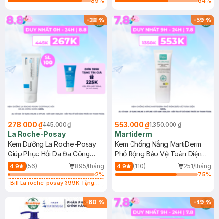
89
%
64
%
-
38
%
-
59
%
278.000 ₫
553.000 ₫
445.000 ₫
1.350.000 ₫
La Roche-Posay
Martiderm
Kem Dưỡng La Roche-Posay
Kem Chống Nắng MartiDerm
Giúp Phục Hồi Da Đa Công
Phổ Rộng Bảo Vệ Toàn Diện
Dụng 40ml
40ml
(56)
895/tháng
(110)
251/tháng
4.9
4.9
2
%
75
%
Bill La roche-posay 399K Tặng
Gel rửa mặt da dầu nhạy cảm 50ml
(SL có hạn)
-
60
%
-
49
%