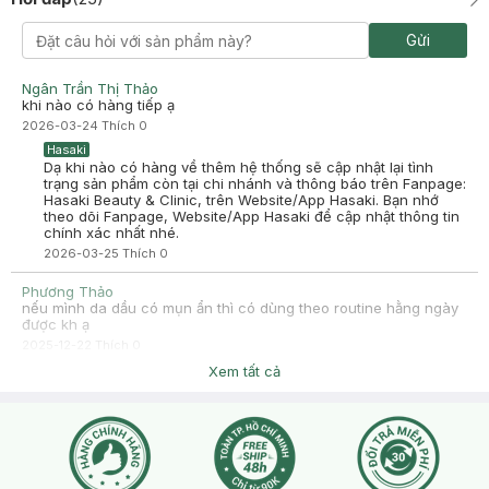
Gửi
Ngân Trần Thị Thảo
khi nào có hàng tiếp ạ
2026-03-24
Thích
0
Hasaki
Dạ khi nào có hàng về thêm hệ thống sẽ cập nhật lại tình
trạng sản phẩm còn tại chi nhánh và thông báo trên Fanpage:
Hasaki Beauty & Clinic, trên Website/App Hasaki. Bạn nhớ
theo dõi Fanpage, Website/App Hasaki để cập nhật thông tin
chính xác nhất nhé.
2026-03-25
Thích
0
Phương Thảo
nếu mình da dầu có mụn ẩn thì có dùng theo routine hằng ngày
được kh ạ
2025-12-22
Thích
0
Hasaki
Xem tất cả
Hasaki xin chào, để tiện hỗ trợ hơn cho bạn, bạn nhấn nút
phần "chat với chúng tôi" ạ
2025-12-22
Thích
0