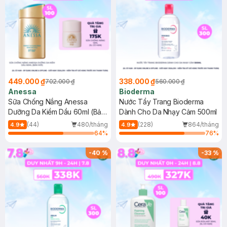
449.000 ₫
338.000 ₫
702.000 ₫
560.000 ₫
Anessa
Bioderma
Sữa Chống Nắng Anessa
Nước Tẩy Trang Bioderma
Dưỡng Da Kiềm Dầu 60ml (Bản
Dành Cho Da Nhạy Cảm 500ml
Mới)
(44)
480/tháng
(228)
864/tháng
4.9
4.9
64
%
76
%
-
40
%
-
33
%