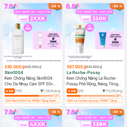
25ml (SL Có Hạn)
-
54
%
-
40
%
230.000 ₫
367.000 ₫
495.000 ₫
610.000 ₫
Skin1004
La Roche-Posay
Kem Chống Nắng Skin1004
Kem Chống Nắng La Roche-
Cho Da Nhạy Cảm SPF 50+
Posay Phổ Rộng, Nâng Tông
50ml
Kiềm Dầu 50ml
(119)
1.0k/tháng
(28)
702/tháng
4.8
4.9
72
%
28
%
Bill Skin1004 từ 399k Tặng Kem
Bill La roche-posay 399K Tặng
Chống Nắng Cho Da Nhạy Cảm
Gel rửa mặt da dầu nhạy cảm 50ml
SPF 50+ 20ml (SL Có Hạn)
(SL có hạn)
-
36
%
-
40
%