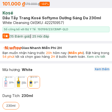
101.000 ₫
179.000 ₫
-
44
%
Kosé
Dầu Tẩy Trang Kosé Softymo Dưỡng Sáng Da 230ml
White Cleansing Oil
(SKU:
422210957
)
Số công bố với Bộ Y Tế : 193199/23/CBMP-QLD
5
(
15
Đánh giá)
|
25
Hỏi đáp
Start Icon
Giao Nhanh Miễn Phí 2H
Bạn muốn nhận hàng trước
20h
hôm nay (
Miễn phí
). Đặt hàng trong
54 phút
tới và chọn giao hàng
2H
ở bước thanh toán.
Xem chi tiết
Xem thêm
Mùi hương
:
White
Dung Tích
:
230ml
230ml