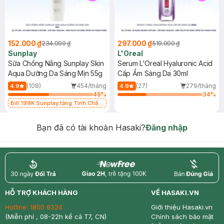
152.000 ₫
297.000 ₫
234.000 ₫
519.000 ₫
Sunplay
L'Oreal
Sữa Chống Nắng Sunplay Skin
Serum L'Oreal Hyaluronic Acid
Aqua Dưỡng Da Sáng Mịn 55g
Cấp Ẩm Sáng Da 30ml
(108)
454/tháng
(27)
279/tháng
4.9
4.9
48
%
34
%
Bill 199K Sunplay tặng Tinh Chất
Chống Nắng 7g trị giá 30K (SL có
hạn)
Bạn đã có tài khoản Hasaki?
Đăng nhập
return
nowfree
price
HỖ TRỢ KHÁCH HÀNG
VỀ HASAKI.VN
Hotline:
1800 6324
Giới thiệu Hasaki.vn
(Miễn phí , 08-22h kể cả T7, CN)
Chính sách bảo mật