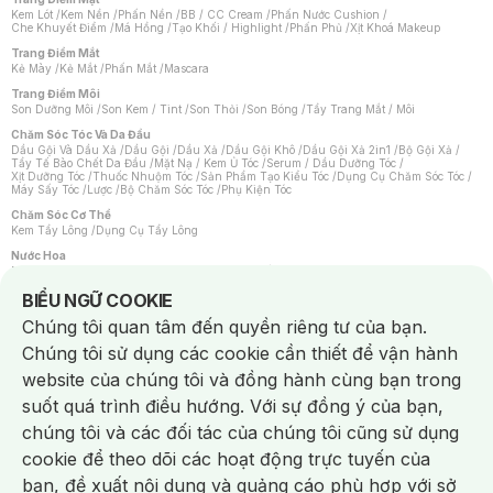
Kem Lót
/
Kem Nền
/
Phấn Nền
/
BB / CC Cream
/
Phấn Nước Cushion
/
Che Khuyết Điểm
/
Má Hồng
/
Tạo Khối / Highlight
/
Phấn Phủ
/
Xịt Khoá Makeup
Trang Điểm Mắt
Kẻ Mày
/
Kẻ Mắt
/
Phấn Mắt
/
Mascara
Trang Điểm Môi
Son Dưỡng Môi
/
Son Kem / Tint
/
Son Thỏi
/
Son Bóng
/
Tẩy Trang Mắt / Môi
Chăm Sóc Tóc Và Da Đầu
Dầu Gội Và Dầu Xả
/
Dầu Gội
/
Dầu Xả
/
Dầu Gội Khô
/
Dầu Gội Xả 2in1
/
Bộ Gội Xả
/
Tẩy Tế Bào Chết Da Đầu
/
Mặt Nạ / Kem Ủ Tóc
/
Serum / Dầu Dưỡng Tóc
/
Xịt Dưỡng Tóc
/
Thuốc Nhuộm Tóc
/
Sản Phẩm Tạo Kiểu Tóc
/
Dụng Cụ Chăm Sóc Tóc
/
Máy Sấy Tóc
/
Lược
/
Bộ Chăm Sóc Tóc
/
Phụ Kiện Tóc
Chăm Sóc Cơ Thể
Kem Tẩy Lông
/
Dụng Cụ Tẩy Lông
Nước Hoa
Nước Hoa Nữ
/
Nước Hoa Nam
/
Nước Hoa Cao Cấp
/
Xịt Thơm Toàn Thân
/
Nước Hoa Vùng Kín
Notice about cookies usage
BIỂU NGỮ COOKIE
Chăm Sóc Cá Nhân
Chúng tôi quan tâm đến quyền riêng tư của bạn.
Chống Muỗi
/
Khẩu Trang
/
Máy Massage
/
Mặt Nạ Xông Hơi
/
Nước Rửa Tay
/
Sản Phẩm Chăm Sóc Khác
/
Bàn Chải Đánh Răng
/
Bàn Chải Điện
/
Chúng tôi sử dụng các cookie cần thiết để vận hành
Hỗ Trợ Trắng Răng
/
Kem Đánh Răng
/
Máy Tăm Nước
/
Nước Súc Miệng
/
Tăm / Chỉ Nha Khoa
/
Xịt Thơm Miệng
/
Dung Dịch Vệ Sinh
/
Dưỡng Vùng Kín
/
website của chúng tôi và đồng hành cùng bạn trong
Khăn Ướt Vệ Sinh Vùng Kín
/
Băng Vệ Sinh
/
Tampon
/
Bọt Cạo Râu
/
Dao Cạo Râu
/
Máy Cạo Râu
suốt quá trình điều hướng. Với sự đồng ý của bạn,
Vấn Đề Về Da
chúng tôi và các đối tác của chúng tôi cũng sử dụng
Da Dầu / Lỗ Chân Lông To
/
Da Khô / Mất Nước
/
Da Lão Hóa
/
Da Mụn
/
Da Nhạy Cảm / Kích Ứng
/
Da Xỉn Màu
/
Thâm / Nám / Tàn Nhang
/
cookie để theo dõi các hoạt động trực tuyến của
Quầng Thâm & Bọng Mắt
/
Sẹo
/
Viêm Da Cơ Địa
bạn, đề xuất nội dung và quảng cáo phù hợp với sở
Dụng Cụ / Phụ Kiện Chăm Sóc Da