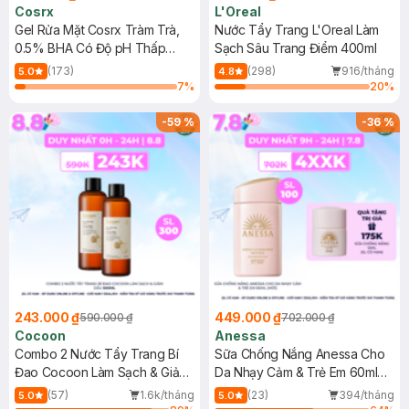
Cosrx
L'Oreal
Gel Rửa Mặt Cosrx Tràm Trà,
Nước Tẩy Trang L'Oreal Làm
0.5% BHA Có Độ pH Thấp
Sạch Sâu Trang Điểm 400ml
150ml
(173)
(298)
916/tháng
5.0
4.8
7
%
20
%
-
59
%
-
36
%
243.000 ₫
449.000 ₫
590.000 ₫
702.000 ₫
Cocoon
Anessa
Combo 2 Nước Tẩy Trang Bí
Sữa Chống Nắng Anessa Cho
Đao Cocoon Làm Sạch & Giảm
Da Nhạy Cảm & Trẻ Em 60ml
Dầu 500ml
(Mới)
(57)
1.6k/tháng
(23)
394/tháng
5.0
5.0