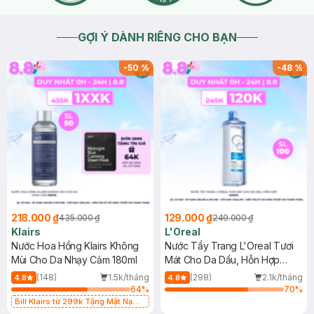
GỢI Ý DÀNH RIÊNG CHO BẠN
-
50
%
-
48
%
218.000 ₫
129.000 ₫
435.000 ₫
249.000 ₫
Klairs
L'Oreal
Nước Hoa Hồng Klairs Không
Nước Tẩy Trang L'Oreal Tươi
Mùi Cho Da Nhạy Cảm 180ml
Mát Cho Da Dầu, Hỗn Hợp
400ml
(148)
1.5k/tháng
(298)
2.1k/tháng
4.8
4.8
64
%
70
%
Bill Klairs từ 299k Tặng Mặt Nạ
Làm Dịu Da & Kiểm Soát Dầu Nhờn