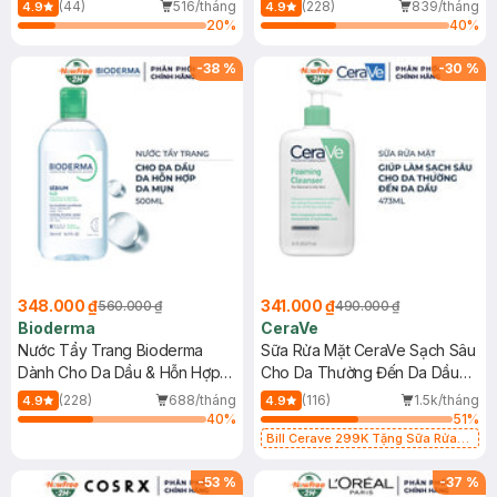
Mới)
(44)
516/tháng
(228)
839/tháng
4.9
4.9
20
%
40
%
-
38
%
-
30
%
348.000 ₫
341.000 ₫
560.000 ₫
490.000 ₫
Bioderma
CeraVe
Nước Tẩy Trang Bioderma
Sữa Rửa Mặt CeraVe Sạch Sâu
Dành Cho Da Dầu & Hỗn Hợp
Cho Da Thường Đến Da Dầu
500ml
473ml
(228)
688/tháng
(116)
1.5k/tháng
4.9
4.9
40
%
51
%
Bill Cerave 299K Tặng Sữa Rửa
Mặt Cerave 30ml (SL có hạn)
-
53
%
-
37
%