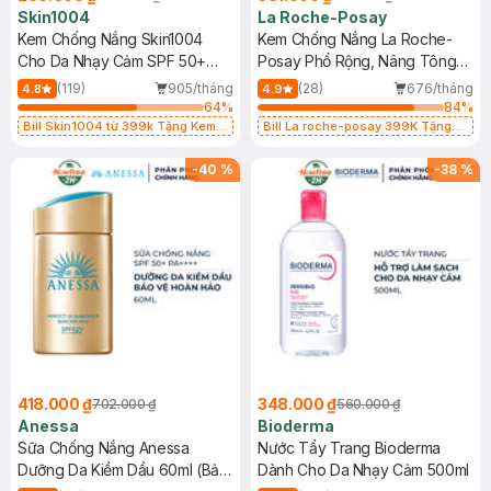
Skin1004
La Roche-Posay
Kem Chống Nắng Skin1004
Kem Chống Nắng La Roche-
Cho Da Nhạy Cảm SPF 50+
Posay Phổ Rộng, Nâng Tông
50ml
Kiềm Dầu 50ml
(119)
905/tháng
(28)
676/tháng
4.8
4.9
64
%
84
%
Bill Skin1004 từ 399k Tặng Kem
Bill La roche-posay 399K Tặng
Chống Nắng Cho Da Nhạy Cảm
Gel rửa mặt da dầu nhạy cảm 50ml
SPF 50+ 20ml (SL Có Hạn)
(SL có hạn)
-
40
%
-
38
%
418.000 ₫
348.000 ₫
702.000 ₫
560.000 ₫
Anessa
Bioderma
Sữa Chống Nắng Anessa
Nước Tẩy Trang Bioderma
Dưỡng Da Kiềm Dầu 60ml (Bản
Dành Cho Da Nhạy Cảm 500ml