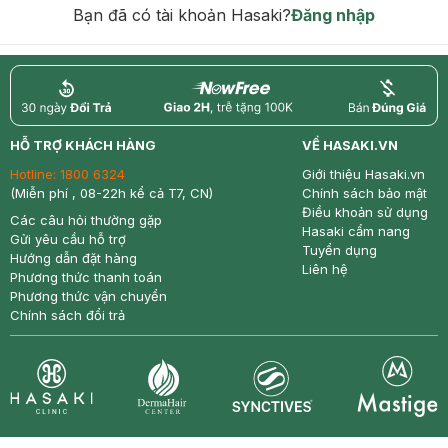
Bạn đã có tài khoản Hasaki?
Đăng nhập
return
nowfree
price
HỖ TRỢ KHÁCH HÀNG
VỀ HASAKI.VN
Hotline:
1800 6324
Giới thiệu Hasaki.vn
(Miễn phí , 08-22h kể cả T7, CN)
Chính sách bảo mật
Điều khoản sử dụng
Các câu hỏi thường gặp
Hasaki cẩm nang
Gửi yêu cầu hỗ trợ
Tuyển dụng
Hướng dẫn đặt hàng
Liên hệ
Phương thức thanh toán
Phương thức vận chuyển
Chính sách đổi trả
Synctives
Clinic
Dermahair
Mastige