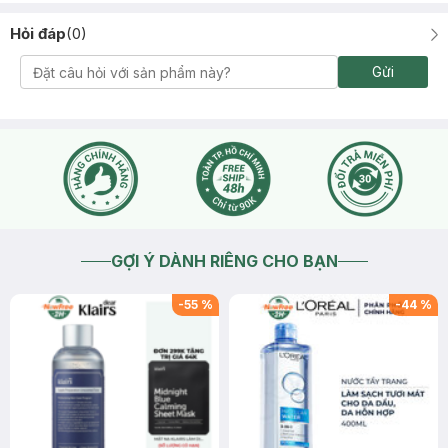
Hỏi đáp
(
0
)
Gửi
GỢI Ý DÀNH RIÊNG CHO BẠN
-
55
%
-
44
%