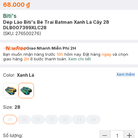
68.000 ₫
Biti's
Dép Lào Biti's Bé Trai Batman Xanh Lá Cây 28
DLB007399XLC28
(SKU:
276500276
)
Giao Nhanh Miễn Phí 2H
Bạn muốn nhận hàng trước
10h
hôm nay. Đặt hàng
ngay
và chọn
giao hàng
2H
ở bước thanh toán.
Xem chi tiết
Xem thêm
Color
:
Xanh Lá
Size
:
28
28
29
30
31
32
33
34
Số lượng: