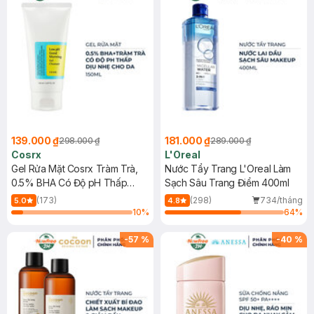
139.000 ₫
181.000 ₫
298.000 ₫
289.000 ₫
Cosrx
L'Oreal
Gel Rửa Mặt Cosrx Tràm Trà,
Nước Tẩy Trang L'Oreal Làm
0.5% BHA Có Độ pH Thấp
Sạch Sâu Trang Điểm 400ml
150ml
(173)
(298)
734/tháng
5.0
4.8
10
%
64
%
-
57
%
-
40
%