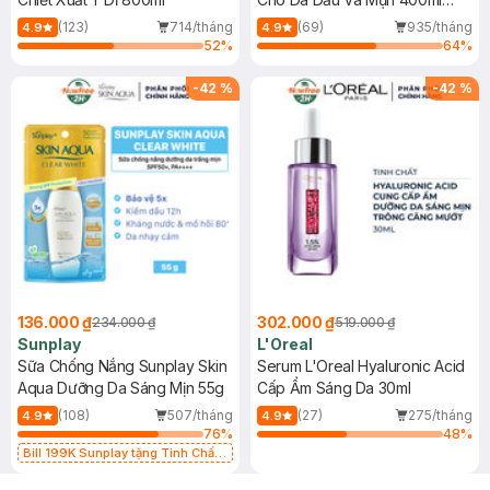
(Mới)
(123)
714/tháng
(69)
935/tháng
4.9
4.9
52
%
64
%
-
42
%
-
42
%
136.000 ₫
302.000 ₫
234.000 ₫
519.000 ₫
Sunplay
L'Oreal
Sữa Chống Nắng Sunplay Skin
Serum L'Oreal Hyaluronic Acid
Aqua Dưỡng Da Sáng Mịn 55g
Cấp Ẩm Sáng Da 30ml
(108)
507/tháng
(27)
275/tháng
4.9
4.9
76
%
48
%
Bill 199K Sunplay tặng Tinh Chất
Chống Nắng 7g trị giá 30K (SL có
hạn)