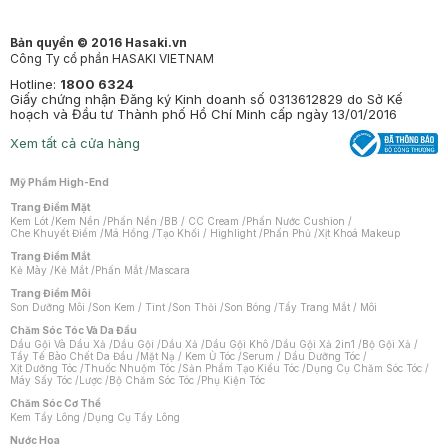
Bản quyền © 2016 Hasaki.vn
Công Ty cổ phần HASAKI VIETNAM
Hotline:
1800 6324
Giấy chứng nhận Đăng ký Kinh doanh số 0313612829 do Sở Kế
hoạch và Đầu tư Thành phố Hồ Chí Minh cấp ngày 13/01/2016
Xem tất cả cửa hàng
Mỹ Phẩm High-End
Trang Điểm Mặt
Kem Lót
/
Kem Nền
/
Phấn Nền
/
BB / CC Cream
/
Phấn Nước Cushion
/
Che Khuyết Điểm
/
Má Hồng
/
Tạo Khối / Highlight
/
Phấn Phủ
/
Xịt Khoá Makeup
Trang Điểm Mắt
Kẻ Mày
/
Kẻ Mắt
/
Phấn Mắt
/
Mascara
Trang Điểm Môi
Son Dưỡng Môi
/
Son Kem / Tint
/
Son Thỏi
/
Son Bóng
/
Tẩy Trang Mắt / Môi
Chăm Sóc Tóc Và Da Đầu
Dầu Gội Và Dầu Xả
/
Dầu Gội
/
Dầu Xả
/
Dầu Gội Khô
/
Dầu Gội Xả 2in1
/
Bộ Gội Xả
/
Tẩy Tế Bào Chết Da Đầu
/
Mặt Nạ / Kem Ủ Tóc
/
Serum / Dầu Dưỡng Tóc
/
Xịt Dưỡng Tóc
/
Thuốc Nhuộm Tóc
/
Sản Phẩm Tạo Kiểu Tóc
/
Dụng Cụ Chăm Sóc Tóc
/
Máy Sấy Tóc
/
Lược
/
Bộ Chăm Sóc Tóc
/
Phụ Kiện Tóc
Chăm Sóc Cơ Thể
Kem Tẩy Lông
/
Dụng Cụ Tẩy Lông
Nước Hoa