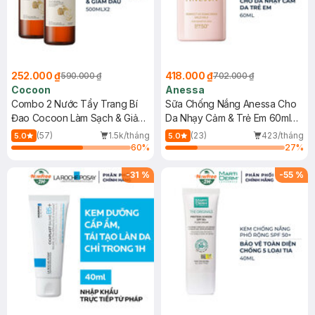
252.000 ₫
418.000 ₫
590.000 ₫
702.000 ₫
Cocoon
Anessa
Combo 2 Nước Tẩy Trang Bí
Sữa Chống Nắng Anessa Cho
Đao Cocoon Làm Sạch & Giảm
Da Nhạy Cảm & Trẻ Em 60ml
Dầu 500ml
(Mới)
(57)
1.5k/tháng
(23)
423/tháng
5.0
5.0
60
%
27
%
-
31
%
-
55
%