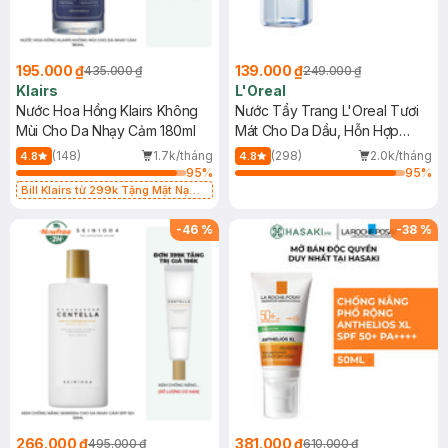
195.000 ₫
139.000 ₫
435.000 ₫
249.000 ₫
Klairs
L'Oreal
Nước Hoa Hồng Klairs Không
Nước Tẩy Trang L'Oreal Tươi
Mùi Cho Da Nhạy Cảm 180ml
Mát Cho Da Dầu, Hỗn Hợp
400ml
(148)
1.7k/tháng
(298)
2.0k/tháng
4.8
4.8
95
%
95
%
Bill Klairs từ 299k Tặng Mặt Nạ
Làm Dịu Da & Kiểm Soát Dầu Nhờn
25ml (SL Có Hạn)
-
46
%
-
38
%
266.000 ₫
381.000 ₫
495.000 ₫
610.000 ₫