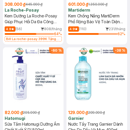
308.000 ₫
601.000 ₫
445.000 ₫
1.350.000 ₫
La Roche-Posay
Martiderm
Kem Dưỡng La Roche-Posay
Kem Chống Nắng MartiDerm
Giúp Phục Hồi Da Đa Công
Phổ Rộng Bảo Vệ Toàn Diện
Dụng 40ml
40ml
(56)
808/tháng
(110)
231/tháng
4.9
4.9
64
%
62
%
Bill La roche-posay 399K Tặng
Gel rửa mặt da dầu nhạy cảm 50ml
(SL có hạn)
-
60
%
-
38
%
82.000 ₫
129.000 ₫
205.000 ₫
209.000 ₫
Hatomugi
Garnier
Sữa Tắm Hatomugi Dưỡng Ẩm
Nước Tẩy Trang Garnier Dành
Chiết Xuất Ý Dĩ 800ml
Cho Da Dầu Và Mụn 400ml