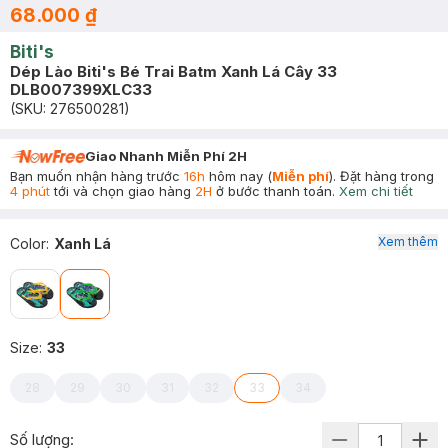
68.000 ₫
Biti's
Dép Lào Biti's Bé Trai Batm Xanh Lá Cây 33
DLB007399XLC33
(SKU:
276500281
)
Giao Nhanh Miễn Phí 2H
Bạn muốn nhận hàng trước
16h
hôm nay (
Miễn phí
). Đặt hàng trong
4 phút
tới và chọn giao hàng
2H
ở bước thanh toán.
Xem chi tiết
Xem thêm
Color
:
Xanh Lá
Size
:
33
28
29
30
31
32
33
34
Số lượng: