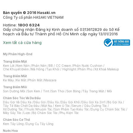
Bản quyền © 2016 Hasaki.vn
Công Ty cổ phần HASAKI VIETNAM
Hotline:
1800 6324
Giấy chứng nhận Đăng ký Kinh doanh số 0313612829 do Sở Kế
hoạch và Đầu tư Thành phố Hồ Chí Minh cấp ngày 13/01/2016
Xem tất cả cửa hàng
Mỹ Phẩm High-End
Trang Điểm Mặt
Kem Lót
/
Kem Nền
/
Phấn Nền
/
BB / CC Cream
/
Phấn Nước Cushion
/
Che Khuyết Điểm
/
Má Hồng
/
Tạo Khối / Highlight
/
Phấn Phủ
/
Xịt Khoá Makeup
Trang Điểm Mắt
Kẻ Mày
/
Kẻ Mắt
/
Phấn Mắt
/
Mascara
Trang Điểm Môi
Son Dưỡng Môi
/
Son Kem / Tint
/
Son Thỏi
/
Son Bóng
/
Tẩy Trang Mắt / Môi
Chăm Sóc Tóc Và Da Đầu
Dầu Gội Và Dầu Xả
/
Dầu Gội
/
Dầu Xả
/
Dầu Gội Khô
/
Dầu Gội Xả 2in1
/
Bộ Gội Xả
/
Tẩy Tế Bào Chết Da Đầu
/
Mặt Nạ / Kem Ủ Tóc
/
Serum / Dầu Dưỡng Tóc
/
Xịt Dưỡng Tóc
/
Thuốc Nhuộm Tóc
/
Sản Phẩm Tạo Kiểu Tóc
/
Dụng Cụ Chăm Sóc Tóc
/
Máy Sấy Tóc
/
Lược
/
Bộ Chăm Sóc Tóc
/
Phụ Kiện Tóc
Chăm Sóc Cơ Thể
Kem Tẩy Lông
/
Dụng Cụ Tẩy Lông
Nước Hoa