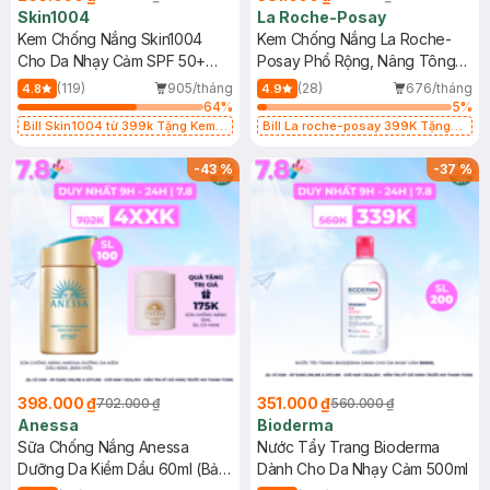
Skin1004
La Roche-Posay
Kem Chống Nắng Skin1004
Kem Chống Nắng La Roche-
Cho Da Nhạy Cảm SPF 50+
Posay Phổ Rộng, Nâng Tông
50ml
Kiềm Dầu 50ml
(119)
905/tháng
(28)
676/tháng
4.8
4.9
64
%
5
%
Bill Skin1004 từ 399k Tặng Kem
Bill La roche-posay 399K Tặng
Chống Nắng Cho Da Nhạy Cảm
Gel rửa mặt da dầu nhạy cảm 50ml
SPF 50+ 20ml (SL Có Hạn)
(SL có hạn)
-
43
%
-
37
%
398.000 ₫
351.000 ₫
702.000 ₫
560.000 ₫
Anessa
Bioderma
Sữa Chống Nắng Anessa
Nước Tẩy Trang Bioderma
Dưỡng Da Kiềm Dầu 60ml (Bản
Dành Cho Da Nhạy Cảm 500ml