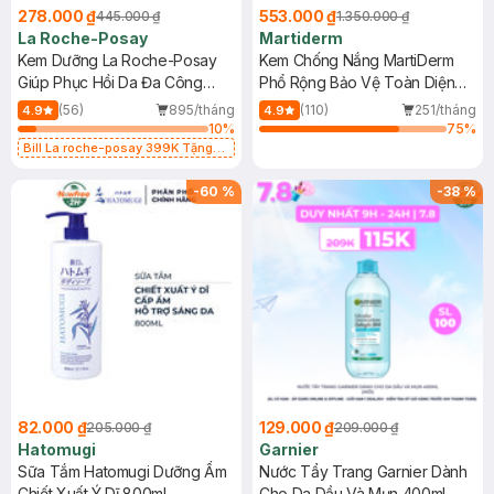
278.000 ₫
553.000 ₫
445.000 ₫
1.350.000 ₫
La Roche-Posay
Martiderm
Kem Dưỡng La Roche-Posay
Kem Chống Nắng MartiDerm
Giúp Phục Hồi Da Đa Công
Phổ Rộng Bảo Vệ Toàn Diện
Dụng 40ml
40ml
(56)
895/tháng
(110)
251/tháng
4.9
4.9
10
%
75
%
Bill La roche-posay 399K Tặng
Gel rửa mặt da dầu nhạy cảm 50ml
(SL có hạn)
-
60
%
-
38
%
82.000 ₫
129.000 ₫
205.000 ₫
209.000 ₫
Hatomugi
Garnier
Sữa Tắm Hatomugi Dưỡng Ẩm
Nước Tẩy Trang Garnier Dành
Chiết Xuất Ý Dĩ 800ml
Cho Da Dầu Và Mụn 400ml