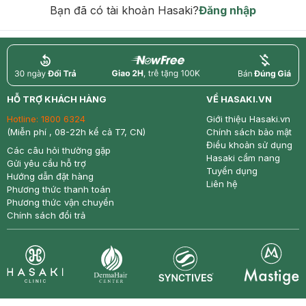
Bạn đã có tài khoản Hasaki?
Đăng nhập
return
nowfree
price
HỖ TRỢ KHÁCH HÀNG
VỀ HASAKI.VN
Hotline:
1800 6324
Giới thiệu Hasaki.vn
(Miễn phí , 08-22h kể cả T7, CN)
Chính sách bảo mật
Điều khoản sử dụng
Các câu hỏi thường gặp
Hasaki cẩm nang
Gửi yêu cầu hỗ trợ
Tuyển dụng
Hướng dẫn đặt hàng
Liên hệ
Phương thức thanh toán
Phương thức vận chuyển
Chính sách đổi trả
Synctives
Clinic
Dermahair
Mastige