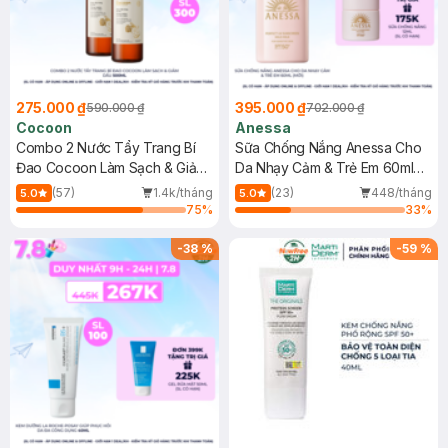
275.000 ₫
395.000 ₫
590.000 ₫
702.000 ₫
Cocoon
Anessa
Combo 2 Nước Tẩy Trang Bí
Sữa Chống Nắng Anessa Cho
Đao Cocoon Làm Sạch & Giảm
Da Nhạy Cảm & Trẻ Em 60ml
Dầu 500ml
(Mới)
(57)
1.4k/tháng
(23)
448/tháng
5.0
5.0
75
%
33
%
-
38
%
-
59
%