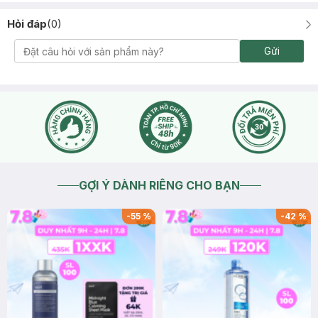
Hỏi đáp
(
0
)
Gửi
GỢI Ý DÀNH RIÊNG CHO BẠN
-
55
%
-
42
%