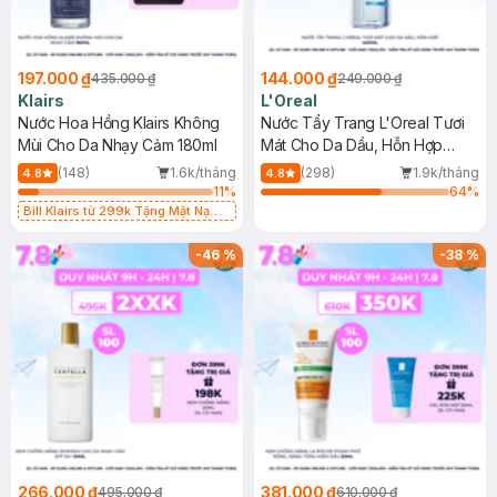
197.000 ₫
144.000 ₫
435.000 ₫
249.000 ₫
Klairs
L'Oreal
Nước Hoa Hồng Klairs Không
Nước Tẩy Trang L'Oreal Tươi
Mùi Cho Da Nhạy Cảm 180ml
Mát Cho Da Dầu, Hỗn Hợp
400ml
(148)
1.6k/tháng
(298)
1.9k/tháng
4.8
4.8
11
%
64
%
Bill Klairs từ 299k Tặng Mặt Nạ
Làm Dịu Da & Kiểm Soát Dầu Nhờn
25ml (SL Có Hạn)
-
46
%
-
38
%
266.000 ₫
381.000 ₫
495.000 ₫
610.000 ₫