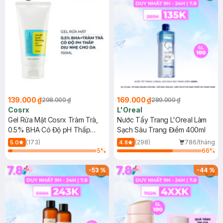
139.000 ₫
169.000 ₫
298.000 ₫
289.000 ₫
Cosrx
L'Oreal
Gel Rửa Mặt Cosrx Tràm Trà,
Nước Tẩy Trang L'Oreal Làm
0.5% BHA Có Độ pH Thấp
Sạch Sâu Trang Điểm 400ml
150ml
(173)
(298)
786/tháng
5.0
4.8
5
%
66
%
-
53
%
-
44
%