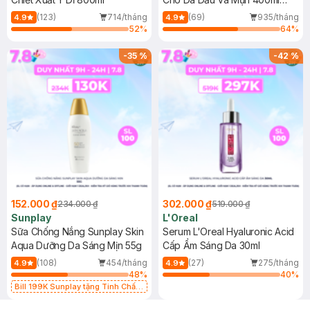
(Mới)
(123)
714/tháng
(69)
935/tháng
4.9
4.9
52
%
64
%
-
35
%
-
42
%
152.000 ₫
302.000 ₫
234.000 ₫
519.000 ₫
Sunplay
L'Oreal
Sữa Chống Nắng Sunplay Skin
Serum L'Oreal Hyaluronic Acid
Aqua Dưỡng Da Sáng Mịn 55g
Cấp Ẩm Sáng Da 30ml
(108)
454/tháng
(27)
275/tháng
4.9
4.9
48
%
40
%
Bill 199K Sunplay tặng Tinh Chất
Chống Nắng 7g trị giá 30K (SL có
hạn)