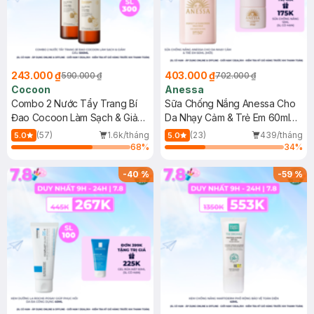
243.000 ₫
403.000 ₫
590.000 ₫
702.000 ₫
Cocoon
Anessa
Combo 2 Nước Tẩy Trang Bí
Sữa Chống Nắng Anessa Cho
Đao Cocoon Làm Sạch & Giảm
Da Nhạy Cảm & Trẻ Em 60ml
Dầu 500ml
(Mới)
(57)
1.6k/tháng
(23)
439/tháng
5.0
5.0
68
%
34
%
-
40
%
-
59
%