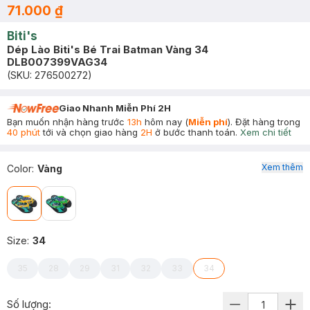
71.000 ₫
Biti's
Dép Lào Biti's Bé Trai Batman Vàng 34
DLB007399VAG34
(SKU:
276500272
)
Giao Nhanh Miễn Phí 2H
Bạn muốn nhận hàng trước
13h
hôm nay (
Miễn phí
). Đặt hàng trong
40 phút
tới và chọn giao hàng
2H
ở bước thanh toán.
Xem chi tiết
Xem thêm
Color
:
Vàng
Size
:
34
35
28
29
31
32
33
34
Số lượng: