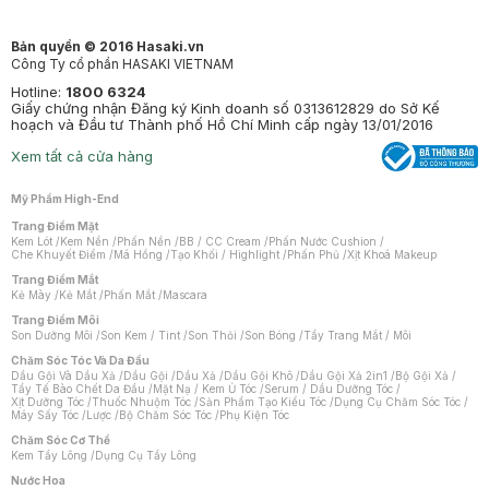
Bản quyền © 2016 Hasaki.vn
Công Ty cổ phần HASAKI VIETNAM
Hotline:
1800 6324
Giấy chứng nhận Đăng ký Kinh doanh số 0313612829 do Sở Kế
hoạch và Đầu tư Thành phố Hồ Chí Minh cấp ngày 13/01/2016
Xem tất cả cửa hàng
Mỹ Phẩm High-End
Trang Điểm Mặt
Kem Lót
/
Kem Nền
/
Phấn Nền
/
BB / CC Cream
/
Phấn Nước Cushion
/
Che Khuyết Điểm
/
Má Hồng
/
Tạo Khối / Highlight
/
Phấn Phủ
/
Xịt Khoá Makeup
Trang Điểm Mắt
Kẻ Mày
/
Kẻ Mắt
/
Phấn Mắt
/
Mascara
Trang Điểm Môi
Son Dưỡng Môi
/
Son Kem / Tint
/
Son Thỏi
/
Son Bóng
/
Tẩy Trang Mắt / Môi
Chăm Sóc Tóc Và Da Đầu
Dầu Gội Và Dầu Xả
/
Dầu Gội
/
Dầu Xả
/
Dầu Gội Khô
/
Dầu Gội Xả 2in1
/
Bộ Gội Xả
/
Tẩy Tế Bào Chết Da Đầu
/
Mặt Nạ / Kem Ủ Tóc
/
Serum / Dầu Dưỡng Tóc
/
Xịt Dưỡng Tóc
/
Thuốc Nhuộm Tóc
/
Sản Phẩm Tạo Kiểu Tóc
/
Dụng Cụ Chăm Sóc Tóc
/
Máy Sấy Tóc
/
Lược
/
Bộ Chăm Sóc Tóc
/
Phụ Kiện Tóc
Chăm Sóc Cơ Thể
Kem Tẩy Lông
/
Dụng Cụ Tẩy Lông
Nước Hoa