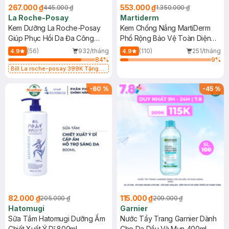
267.000 ₫
553.000 ₫
445.000 ₫
1.350.000 ₫
La Roche-Posay
Martiderm
Kem Dưỡng La Roche-Posay
Kem Chống Nắng MartiDerm
Giúp Phục Hồi Da Đa Công
Phổ Rộng Bảo Vệ Toàn Diện
Dụng 40ml
40ml
(56)
932/tháng
(110)
251/tháng
4.9
4.9
84
%
9
%
Bill La roche-posay 399K Tặng
Gel rửa mặt da dầu nhạy cảm 50ml
(SL có hạn)
-
60
%
-
45
%
82.000 ₫
115.000 ₫
205.000 ₫
209.000 ₫
Hatomugi
Garnier
Sữa Tắm Hatomugi Dưỡng Ẩm
Nước Tẩy Trang Garnier Dành
Chiết Xuất Ý Dĩ 800ml
Cho Da Dầu Và Mụn 400ml