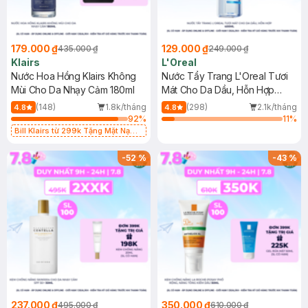
179.000 ₫
129.000 ₫
435.000 ₫
249.000 ₫
Klairs
L'Oreal
Nước Hoa Hồng Klairs Không
Nước Tẩy Trang L'Oreal Tươi
Mùi Cho Da Nhạy Cảm 180ml
Mát Cho Da Dầu, Hỗn Hợp
400ml
(148)
1.8k/tháng
(298)
2.1k/tháng
4.8
4.8
92
%
11
%
Bill Klairs từ 299k Tặng Mặt Nạ
Làm Dịu Da & Kiểm Soát Dầu Nhờn
25ml (SL Có Hạn)
-
52
%
-
43
%
237.000 ₫
350.000 ₫
495.000 ₫
610.000 ₫