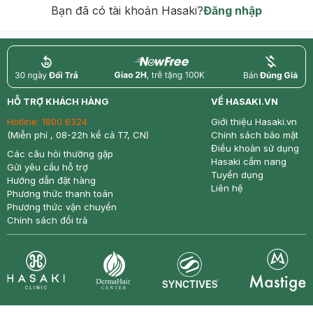
Bạn đã có tài khoản Hasaki?
Đăng nhập
return
nowfree
price
HỖ TRỢ KHÁCH HÀNG
VỀ HASAKI.VN
Hotline:
1800 6324
Giới thiệu Hasaki.vn
(Miễn phí , 08-22h kể cả T7, CN)
Chính sách bảo mật
Điều khoản sử dụng
Các câu hỏi thường gặp
Hasaki cẩm nang
Gửi yêu cầu hỗ trợ
Tuyển dụng
Hướng dẫn đặt hàng
Liên hệ
Phương thức thanh toán
Phương thức vận chuyển
Chính sách đổi trả
Synctives
Clinic
Dermahair
Mastige