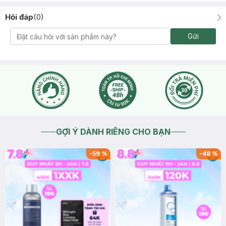
Hỏi đáp
(
0
)
Gửi
GỢI Ý DÀNH RIÊNG CHO BẠN
-
59
%
-
48
%