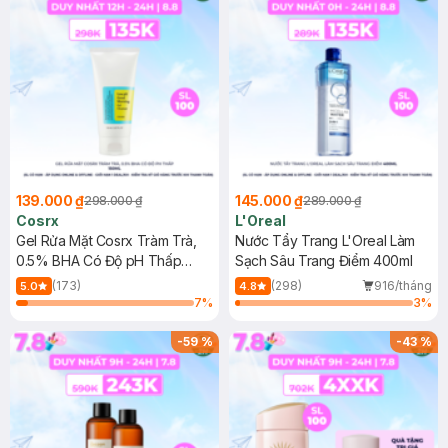
139.000 ₫
145.000 ₫
298.000 ₫
289.000 ₫
Cosrx
L'Oreal
Gel Rửa Mặt Cosrx Tràm Trà,
Nước Tẩy Trang L'Oreal Làm
0.5% BHA Có Độ pH Thấp
Sạch Sâu Trang Điểm 400ml
150ml
(173)
(298)
916/tháng
5.0
4.8
7
%
3
%
-
59
%
-
43
%