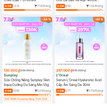
(Mới)
(123)
714/tháng
(69)
1.0k/tháng
4.9
4.9
52
%
53
%
-
44
%
-
43
%
130.000 ₫
297.000 ₫
234.000 ₫
519.000 ₫
Sunplay
L'Oreal
Sữa Chống Nắng Sunplay Skin
Serum L'Oreal Hyaluronic Acid
Aqua Dưỡng Da Sáng Mịn 55g
Cấp Ẩm Sáng Da 30ml
(108)
531/tháng
(27)
279/tháng
4.9
4.9
84
%
8
%
Bill 199K Sunplay tặng Tinh Chất
Chống Nắng 7g trị giá 30K (SL có
hạn)