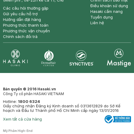
(Miễn phí , 08-22h kể cả T7, CN)
Chính sách bảo mật
Điều khoản sử dụng
Các câu hỏi thường gặp
Hasaki cẩm nang
Gửi yêu cầu hỗ trợ
Tuyển dụng
Hướng dẫn đặt hàng
Liên hệ
Phương thức thanh toán
Phương thức vận chuyển
Chính sách đổi trả
Synctives
Clinic
Dermahair
Mastige
Bản quyền © 2016 Hasaki.vn
Công Ty cổ phần HASAKI VIETNAM
Hotline:
1800 6324
Giấy chứng nhận Đăng ký Kinh doanh số 0313612829 do Sở Kế
hoạch và Đầu tư Thành phố Hồ Chí Minh cấp ngày 13/01/2016
Xem tất cả cửa hàng
Mỹ Phẩm High-End