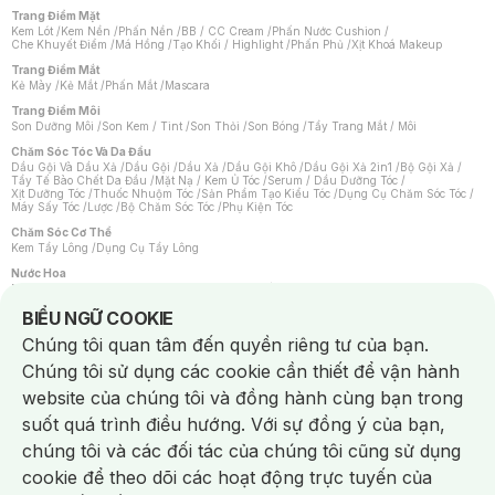
Trang Điểm Mặt
Kem Lót
/
Kem Nền
/
Phấn Nền
/
BB / CC Cream
/
Phấn Nước Cushion
/
Che Khuyết Điểm
/
Má Hồng
/
Tạo Khối / Highlight
/
Phấn Phủ
/
Xịt Khoá Makeup
Trang Điểm Mắt
Kẻ Mày
/
Kẻ Mắt
/
Phấn Mắt
/
Mascara
Trang Điểm Môi
Son Dưỡng Môi
/
Son Kem / Tint
/
Son Thỏi
/
Son Bóng
/
Tẩy Trang Mắt / Môi
Chăm Sóc Tóc Và Da Đầu
Dầu Gội Và Dầu Xả
/
Dầu Gội
/
Dầu Xả
/
Dầu Gội Khô
/
Dầu Gội Xả 2in1
/
Bộ Gội Xả
/
Tẩy Tế Bào Chết Da Đầu
/
Mặt Nạ / Kem Ủ Tóc
/
Serum / Dầu Dưỡng Tóc
/
Xịt Dưỡng Tóc
/
Thuốc Nhuộm Tóc
/
Sản Phẩm Tạo Kiểu Tóc
/
Dụng Cụ Chăm Sóc Tóc
/
Máy Sấy Tóc
/
Lược
/
Bộ Chăm Sóc Tóc
/
Phụ Kiện Tóc
Chăm Sóc Cơ Thể
Kem Tẩy Lông
/
Dụng Cụ Tẩy Lông
Nước Hoa
Nước Hoa Nữ
/
Nước Hoa Nam
/
Nước Hoa Cao Cấp
/
Xịt Thơm Toàn Thân
/
Nước Hoa Vùng Kín
Notice about cookies usage
BIỂU NGỮ COOKIE
Chăm Sóc Cá Nhân
Chúng tôi quan tâm đến quyền riêng tư của bạn.
Chống Muỗi
/
Khẩu Trang
/
Máy Massage
/
Mặt Nạ Xông Hơi
/
Nước Rửa Tay
/
Sản Phẩm Chăm Sóc Khác
/
Bàn Chải Đánh Răng
/
Bàn Chải Điện
/
Chúng tôi sử dụng các cookie cần thiết để vận hành
Hỗ Trợ Trắng Răng
/
Kem Đánh Răng
/
Máy Tăm Nước
/
Nước Súc Miệng
/
Tăm / Chỉ Nha Khoa
/
Xịt Thơm Miệng
/
Dung Dịch Vệ Sinh
/
Dưỡng Vùng Kín
/
website của chúng tôi và đồng hành cùng bạn trong
Khăn Ướt Vệ Sinh Vùng Kín
/
Băng Vệ Sinh
/
Tampon
/
Bọt Cạo Râu
/
Dao Cạo Râu
/
Máy Cạo Râu
suốt quá trình điều hướng. Với sự đồng ý của bạn,
Vấn Đề Về Da
chúng tôi và các đối tác của chúng tôi cũng sử dụng
Da Dầu / Lỗ Chân Lông To
/
Da Khô / Mất Nước
/
Da Lão Hóa
/
Da Mụn
/
Da Nhạy Cảm / Kích Ứng
/
Da Xỉn Màu
/
Thâm / Nám / Tàn Nhang
/
cookie để theo dõi các hoạt động trực tuyến của
Quầng Thâm & Bọng Mắt
/
Sẹo
/
Viêm Da Cơ Địa