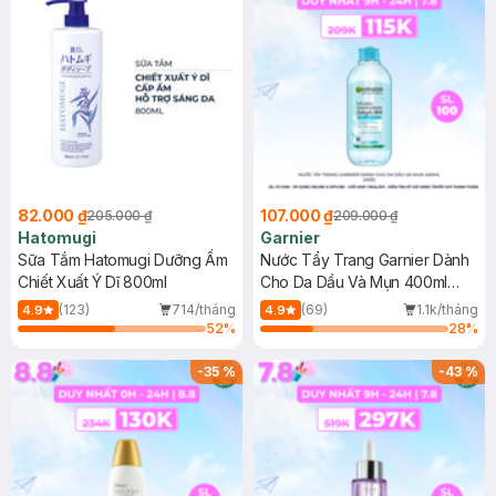
82.000 ₫
107.000 ₫
205.000 ₫
209.000 ₫
Hatomugi
Garnier
Sữa Tắm Hatomugi Dưỡng Ẩm
Nước Tẩy Trang Garnier Dành
Chiết Xuất Ý Dĩ 800ml
Cho Da Dầu Và Mụn 400ml
(Mới)
(123)
714/tháng
(69)
1.1k/tháng
4.9
4.9
52
%
28
%
-
35
%
-
43
%