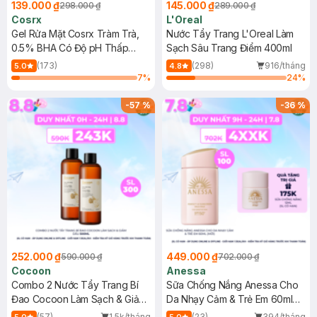
139.000 ₫
145.000 ₫
298.000 ₫
289.000 ₫
Cosrx
L'Oreal
Gel Rửa Mặt Cosrx Tràm Trà,
Nước Tẩy Trang L'Oreal Làm
0.5% BHA Có Độ pH Thấp
Sạch Sâu Trang Điểm 400ml
150ml
(173)
(298)
916/tháng
5.0
4.8
7
%
24
%
-
57
%
-
36
%
252.000 ₫
449.000 ₫
590.000 ₫
702.000 ₫
Cocoon
Anessa
Combo 2 Nước Tẩy Trang Bí
Sữa Chống Nắng Anessa Cho
Đao Cocoon Làm Sạch & Giảm
Da Nhạy Cảm & Trẻ Em 60ml
Dầu 500ml
(Mới)
(57)
1.5k/tháng
(23)
394/tháng