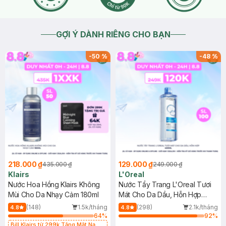
GỢI Ý DÀNH RIÊNG CHO BẠN
-
50
%
-
48
%
218.000 ₫
129.000 ₫
435.000 ₫
249.000 ₫
Klairs
L'Oreal
Nước Hoa Hồng Klairs Không
Nước Tẩy Trang L'Oreal Tươi
Mùi Cho Da Nhạy Cảm 180ml
Mát Cho Da Dầu, Hỗn Hợp
400ml
(148)
1.5k/tháng
(298)
2.1k/tháng
4.8
4.8
64
%
92
%
Bill Klairs từ 299k Tặng Mặt Nạ