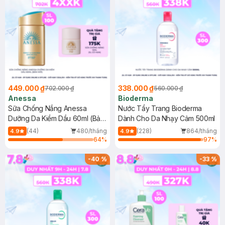
449.000 ₫
338.000 ₫
702.000 ₫
560.000 ₫
Anessa
Bioderma
Sữa Chống Nắng Anessa
Nước Tẩy Trang Bioderma
Dưỡng Da Kiềm Dầu 60ml (Bản
Dành Cho Da Nhạy Cảm 500ml
Mới)
(44)
480/tháng
(228)
864/tháng
4.9
4.9
64
%
97
%
-
40
%
-
33
%