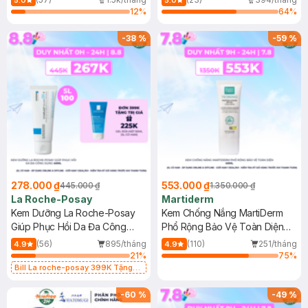
5.0
5.0
12
%
64
%
-
38
%
-
59
%
278.000 ₫
553.000 ₫
445.000 ₫
1.350.000 ₫
La Roche-Posay
Martiderm
Kem Dưỡng La Roche-Posay
Kem Chống Nắng MartiDerm
Giúp Phục Hồi Da Đa Công
Phổ Rộng Bảo Vệ Toàn Diện
Dụng 40ml
40ml
(56)
895/tháng
(110)
251/tháng
4.9
4.9
21
%
75
%
Bill La roche-posay 399K Tặng
Gel rửa mặt da dầu nhạy cảm 50ml
(SL có hạn)
-
60
%
-
49
%