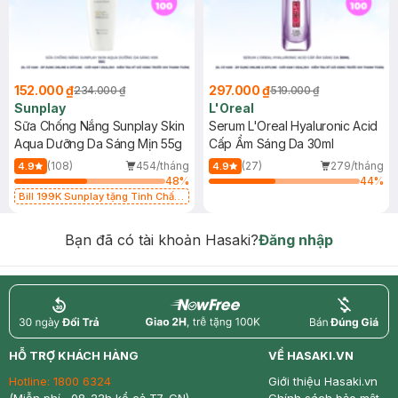
152.000 ₫
297.000 ₫
234.000 ₫
519.000 ₫
Sunplay
L'Oreal
Sữa Chống Nắng Sunplay Skin
Serum L'Oreal Hyaluronic Acid
Aqua Dưỡng Da Sáng Mịn 55g
Cấp Ẩm Sáng Da 30ml
(108)
454/tháng
(27)
279/tháng
4.9
4.9
48
%
44
%
Bill 199K Sunplay tặng Tinh Chất
Chống Nắng 7g trị giá 30K (SL có
hạn)
Bạn đã có tài khoản Hasaki?
Đăng nhập
return
nowfree
price
HỖ TRỢ KHÁCH HÀNG
VỀ HASAKI.VN
Hotline:
1800 6324
Giới thiệu Hasaki.vn