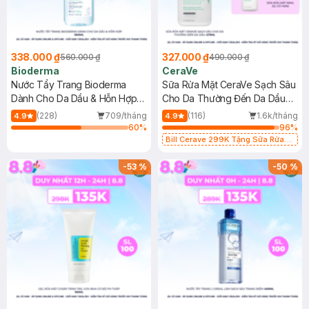
338.000 ₫
327.000 ₫
560.000 ₫
490.000 ₫
Bioderma
CeraVe
Nước Tẩy Trang Bioderma
Sữa Rửa Mặt CeraVe Sạch Sâu
Dành Cho Da Dầu & Hỗn Hợp
Cho Da Thường Đến Da Dầu
500ml
473ml
(228)
709/tháng
(116)
1.6k/tháng
4.9
4.9
60
%
96
%
Bill Cerave 299K Tặng Sữa Rửa
Mặt Cerave 30ml (SL có hạn)
-
53
%
-
50
%