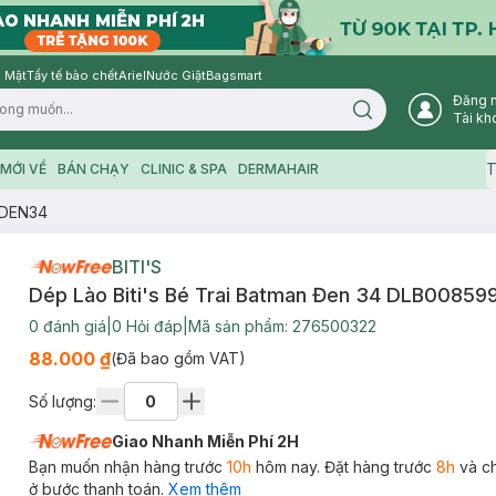
 Mặt
Tẩy tế bào chết
Ariel
Nước Giặt
Bagsmart
Đăng 
Search icon
Tài kh
T
MỚI VỀ
BÁN CHẠY
CLINIC & SPA
DERMAHAIR
99DEN34
BITI'S
Dép Lào Biti's Bé Trai Batman Đen 34 DLB0085
0
đánh giá
|
0
Hỏi đáp
|
Mã sản phẩm:
276500322
88.000 ₫
(Đã bao gồm VAT)
Số lượng:
Giao Nhanh Miễn Phí 2H
Bạn muốn nhận hàng trước
10h
hôm nay. Đặt hàng trước
8h
và c
ở bước thanh toán.
Xem thêm