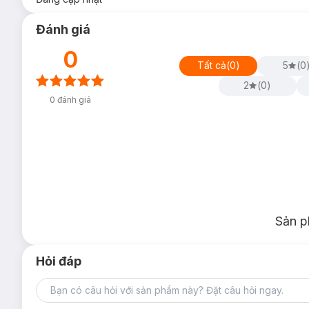
Đánh giá
0
Tất cả
(
0
)
5
(
0
2
(
0
)
0
đánh giá
Sản p
Hỏi đáp