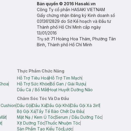
Bản quyền © 2016 Hasaki.vn
Công Ty cổ phần HASAKI VIETNAM
Giấy chứng nhận Đăng ký Kinh doanh số
0313612829 do Sở Kế hoạch và Đầu tư
Thành phố Hồ Chí Minh cấp ngày
13/01/2016
Trụ sở: 71 Hoàng Hoa Thám, Phường Tân
Bình, Thành phố Hồ Chí Minh
Thực Phẩm Chức Năng
Hỗ Trợ Tiêu Hoá
Hỗ Trợ Tim Mạch
Khoa
Hỗ Trợ Sức Khỏe
Bổ Gan / Giải Rượu
Dầu Cá / Bổ Mắt
Hoạt Huyết Dưỡng Não
Chăm Sóc Tóc Và Da Đầu
 Cushion
Dầu Gội
Dầu Xả
Dầu Gội Khô
Dầu Gội Xả 2in1
Bộ Gội Xả
Tẩy Tế Bào Chết Da Đầu
Mắt
Mặt Nạ / Kem Ủ Tóc
Serum / Dầu Dưỡng Tóc
t
Xịt Dưỡng Tóc
Thuốc Nhuộm Tóc
Sản Phẩm Tạo Kiểu Tóc
Lược