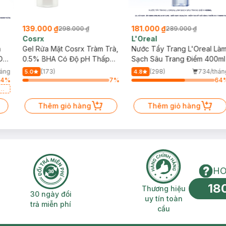
139.000 ₫
181.000 ₫
298.000 ₫
289.000 ₫
Cosrx
L'Oreal
h
Gel Rửa Mặt Cosrx Tràm Trà,
Nước Tẩy Trang L'Oreal Là
Da
0.5% BHA Có Độ pH Thấp
Sạch Sâu Trang Điểm 400ml
150ml
háng
(173)
(298)
734/thán
5.0
4.8
64
%
7
%
64
a
Thêm giỏ hàng
Thêm giỏ hàng
HO
18
n phí 2H
30 ngày đổi trả miễn phí
Thương hiệu uy 
Thương hiệu
30 ngày đổi
uy tín toàn
trả miễn phí
cầu