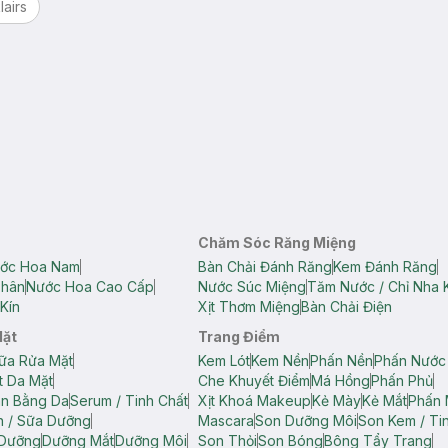
lairs
Chăm Sóc Răng Miệng
ớc Hoa Nam
Bàn Chải Đánh Răng
Kem Đánh Răng
Thân
Nước Hoa Cao Cấp
Nước Súc Miệng
Tăm Nước / Chỉ Nha 
Kín
Xịt Thơm Miệng
Bàn Chải Điện
Mặt
Trang Điểm
ữa Rửa Mặt
Kem Lót
Kem Nền
Phấn Nền
Phấn Nước
t Da Mặt
Che Khuyết Điểm
Má Hồng
Phấn Phủ
ân Bằng Da
Serum / Tinh Chất
Xịt Khoá Makeup
Kẻ Mày
Kẻ Mắt
Phấn 
n / Sữa Dưỡng
Mascara
Son Dưỡng Môi
Son Kem / Tin
 Dưỡng
Dưỡng Mắt
Dưỡng Môi
Son Thỏi
Son Bóng
Bông Tẩy Trang