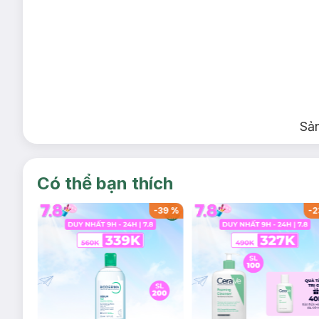
Sả
Có thể bạn thích
-
37
%
-
39
%
-
2