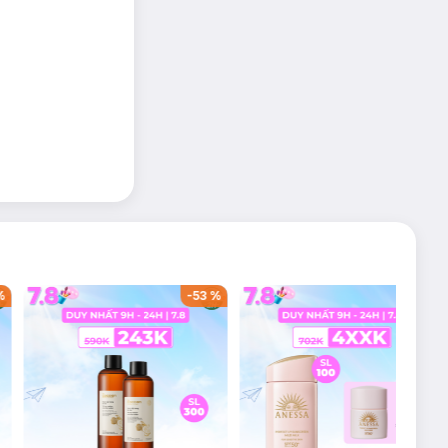
%
-
53
%
-
38
%