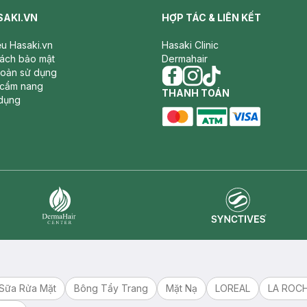
SAKI.VN
HỢP TÁC & LIÊN KẾT
iệu Hasaki.vn
Hasaki Clinic
sách bảo mật
Dermahair
hoản sử dụng
 cẩm nang
facebook
THANH TOÁN
instagram
tiktok
dụng
master card
ATM card
visa card
Synctives
Dermahair
Sữa Rửa Mặt
Bông Tẩy Trang
Mặt Nạ
LOREAL
LA ROC