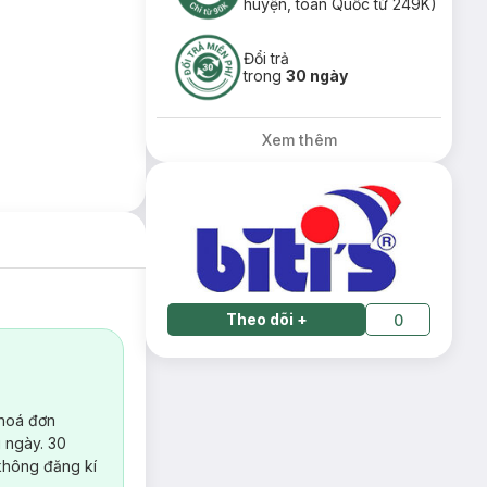
huyện, toàn Quốc từ 249K)
Đổi trả
trong
30 ngày
Xem thêm
Theo dõi
+
0
 hoá đơn
 ngày. 30
không đăng kí