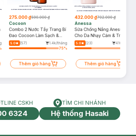
275.000 ₫
432.000 ₫
590.000 ₫
702.000 ₫
Cocoon
Anessa
m
Combo 2 Nước Tẩy Trang Bí
Sữa Chống Nắng Anessa
Đao Cocoon Làm Sạch &
Cho Da Nhạy Cảm & Trẻ Em
Giảm Dầu 500ml
60ml (Mới)
g
(57)
1.4k/tháng
(23)
410/tháng
5.0
5.0
%
75
%
34
%
Thêm giỏ hàng
Thêm giỏ hàng
TLINE CSKH
TÌM CHI NHÁNH
HOTLINE CSKH
Tìm chi nhánh
00 6324
Hệ thống Hasaki
tín toàn cầu