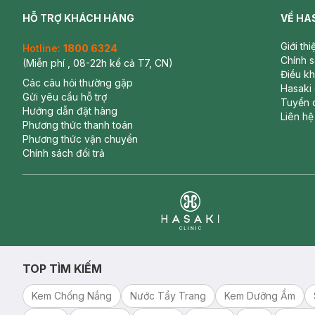
HỖ TRỢ KHÁCH HÀNG
VỀ HA
Giới th
Hotline:
1800 6324
Chính 
(Miễn phí , 08-22h kể cả T7, CN)
Điều k
Các câu hỏi thường gặp
Hasaki
Gửi yêu cầu hỗ trợ
Tuyển 
Hướng dẫn đặt hàng
Liên hệ
Phương thức thanh toán
Phương thức vận chuyển
Chính sách đổi trả
Clinic
TOP TÌM KIẾM
Kem Chống Nắng
Nước Tẩy Trang
Kem Dưỡng Ẩm