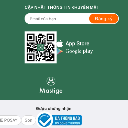
CẬP NHẬT THÔNG TIN KHUYẾN MÃI
Đăng ký
Appstore icon
Goolge Play icon
Mastige
Được chứng nhận
HE POSAY
Son