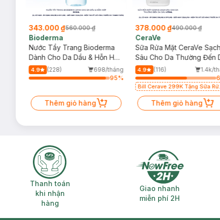
343.000 ₫
378.000 ₫
560.000 ₫
490.000 ₫
Bioderma
CeraVe
rma
Nước Tẩy Trang Bioderma
Sữa Rửa Mặt CeraVe Sạc
m
Dành Cho Da Dầu & Hỗn Hợp
Sâu Cho Da Thường Đến 
500ml
Dầu 473ml
/tháng
(228)
698/tháng
(116)
1.4k/t
4.9
4.9
92
%
95
%
Bill Cerave 299K Tặng Sữa Rử
Mặt Cerave 30ml (SL có hạn)
Thêm giỏ hàng
Thêm giỏ hàng
Thanh toán khi nhận hàng
Giao nhanh miễ
Thanh toán
Giao nhanh
khi nhận
miễn phí 2H
hàng