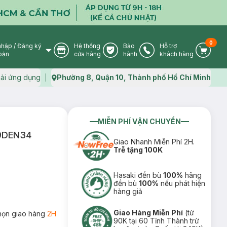
0
nhập
/
Đăng ký
Hệ thống
Bảo
Hỗ trợ
User Icon
Store Icon
Warranty Icon
Phone Icon
Cart I
oản
cửa hàng
hành
khách hàng
ải ứng dụng
Phường 8, Quận 10, Thành phố Hồ Chí Minh
Map icon
MIỄN PHÍ VẬN CHUYỂN
99DEN34
Giao Nhanh Miễn Phí 2H.
Trễ tặng 100K
Hasaki đền bù
100%
hãng
đền bù
100%
nếu phát hiện
hàng giả
Giao Hàng Miễn Phí
(từ
họn giao hàng
2H
90K tại 60 Tỉnh Thành trừ