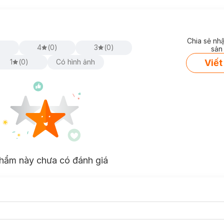
Chia sẻ nh
)
4
(
0
)
3
(
0
)
sản
Viết
1
(
0
)
Có hình ảnh
hẩm này chưa có đánh giá