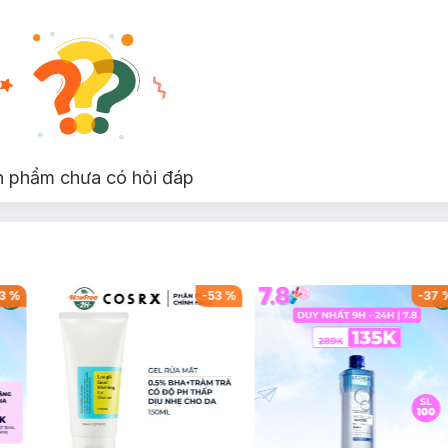
n phẩm chưa có hỏi đáp
3
%
-
53
%
-
37