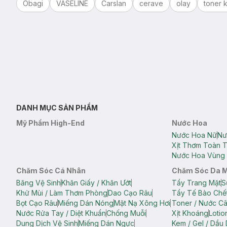
Obagi
VASELINE
Carslan
cerave
olay
toner k
DANH MỤC SẢN PHẨM
Mỹ Phẩm High-End
Nước Hoa
Nước Hoa Nữ
Nư
Xịt Thơm Toàn 
Nước Hoa Vùng 
Chăm Sóc Cá Nhân
Chăm Sóc Da 
Băng Vệ Sinh
Khăn Giấy / Khăn Ướt
Tẩy Trang Mặt
S
Khử Mùi / Làm Thơm Phòng
Dao Cạo Râu
Tẩy Tế Bào Chế
Bọt Cạo Râu
Miếng Dán Nóng
Mặt Nạ Xông Hơi
Toner / Nước C
Nước Rửa Tay / Diệt Khuẩn
Chống Muỗi
Xịt Khoáng
Lotio
Dung Dịch Vệ Sinh
Miếng Dán Ngực
Kem / Gel / Dầu