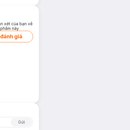
ận xét của bạn về
 phẩm này
 đánh giá
Gửi