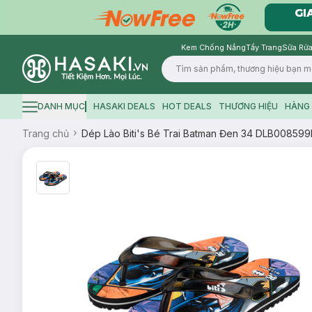
Kem Chống Nắng
Tẩy Trang
Sữa Rửa
Logo
DANH MỤC
HASAKI DEALS
HOT DEALS
THƯƠNG HIỆU
HÀNG 
Hamburger icon
Trang chủ
Dép Lào Biti's Bé Trai Batman Đen 34 DLB0085