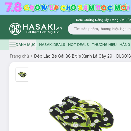
Kem Chống Nắng
Tẩy Trang
Sữa Rửa
Logo
DANH MỤC
HASAKI DEALS
HOT DEALS
THƯƠNG HIỆU
HÀNG 
Hamburger icon
Trang chủ
Dép Lào Bé Gái 88 Biti's Xanh Lá Cây 29 - DLG0