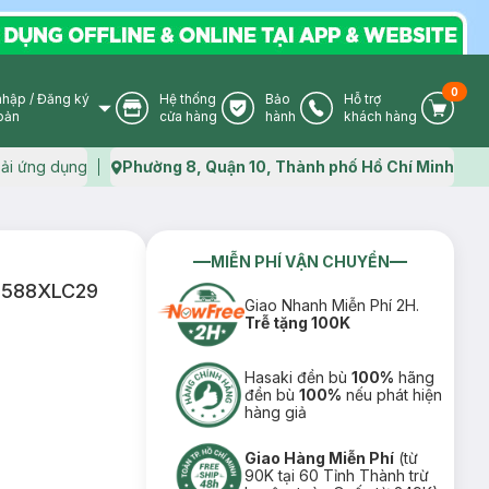
0
nhập
/
Đăng ký
Hệ thống
Bảo
Hỗ trợ
User Icon
Store Icon
Warranty Icon
Phone Icon
Cart I
oản
cửa hàng
hành
khách hàng
ải ứng dụng
Phường 8, Quận 10, Thành phố Hồ Chí Minh
Map icon
MIỄN PHÍ VẬN CHUYỂN
18588XLC29
Giao Nhanh Miễn Phí 2H.
Trễ tặng 100K
Hasaki đền bù
100%
hãng
đền bù
100%
nếu phát hiện
hàng giả
Giao Hàng Miễn Phí
(từ
90K tại 60 Tỉnh Thành trừ