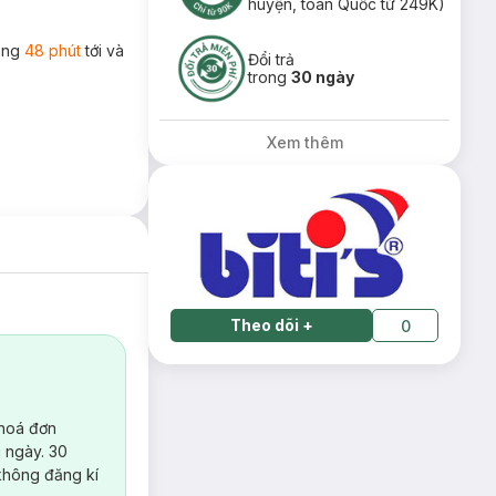
huyện, toàn Quốc từ 249K)
rong
48 phút
tới và
Đổi trả
trong
30 ngày
Xem thêm
Theo dõi
+
0
 hoá đơn
 ngày. 30
không đăng kí