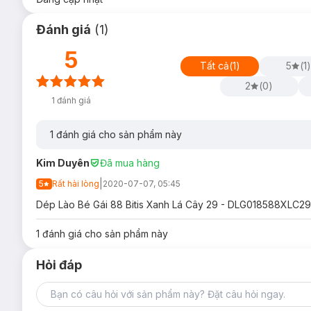
Đánh giá
(
1
)
5
Tất cả
(
1
)
5
(
1
)
2
(
0
)
1
đánh giá
1
đánh giá cho sản phẩm này
Kim Duyên
Đã mua hàng
|
5
Rất hài lòng
2020-07-07, 05:45
Dép Lào Bé Gái 88 Bitis Xanh Lá Cây 29 - DLG018588XLC29 , 
1
đánh giá cho sản phẩm này
Hỏi đáp