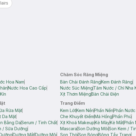
lairs
Chăm Sóc Răng Miệng
ớc Hoa Nam
Bàn Chải Đánh Răng
Kem Đánh Răng
Thân
Nước Hoa Cao Cấp
Nước Súc Miệng
Tăm Nước / Chỉ Nha 
Kín
Xịt Thơm Miệng
Bàn Chải Điện
Mặt
Trang Điểm
ữa Rửa Mặt
Kem Lót
Kem Nền
Phấn Nền
Phấn Nước
t Da Mặt
Che Khuyết Điểm
Má Hồng
Phấn Phủ
ân Bằng Da
Serum / Tinh Chất
Xịt Khoá Makeup
Kẻ Mày
Kẻ Mắt
Phấn 
n / Sữa Dưỡng
Mascara
Son Dưỡng Môi
Son Kem / Tin
 Dưỡng
Dưỡng Mắt
Dưỡng Môi
Son Thỏi
Son Bóng
Bông Tẩy Trang