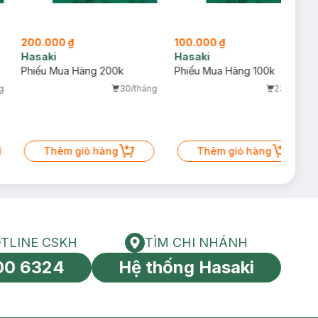
200.000 ₫
100.000 ₫
Hasaki
Hasaki
Phiếu Mua Hàng 200k
Phiếu Mua Hàng 100k
g
30/tháng
23/tháng
Thêm giỏ hàng
Thêm giỏ hàng
TLINE CSKH
TÌM CHI NHÁNH
HOTLINE CSKH
Tìm chi nhánh
00 6324
Hệ thống Hasaki
tín toàn cầu