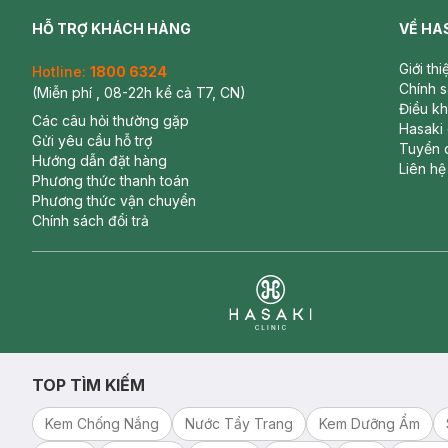
HỖ TRỢ KHÁCH HÀNG
VỀ HA
Giới th
Hotline:
1800 6324
Chính 
(Miễn phí , 08-22h kể cả T7, CN)
Điều k
Các câu hỏi thường gặp
Hasaki
Gửi yêu cầu hỗ trợ
Tuyển 
Hướng dẫn đặt hàng
Liên hệ
Phương thức thanh toán
Phương thức vận chuyển
Chính sách đổi trả
Clinic
TOP TÌM KIẾM
Kem Chống Nắng
Nước Tẩy Trang
Kem Dưỡng Ẩm