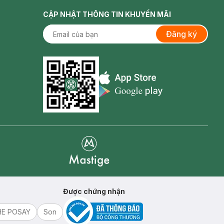
CẬP NHẬT THÔNG TIN KHUYẾN MÃI
Đăng ký
Appstore icon
Goolge Play icon
Mastige
Được chứng nhận
HE POSAY
Son