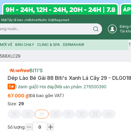
 Mặt
Tẩy tế bào chết
Ariel
Nước Giặt
Bagsmart
Đăng 
Search icon
Tài kh
T
MỚI VỀ
BÁN CHẠY
CLINIC & SPA
DERMAHAIR
18588XLC29
BITI'S
Dép Lào Bé Gái 88 Biti's Xanh Lá Cây 29 - DLG0
5
1
đánh giá
|
0
Hỏi đáp
|
Mã sản phẩm:
276500390
67.000 ₫
(Đã bao gồm VAT)
Size
:
29
35
28
29
30
31
32
33
34
Số lượng: