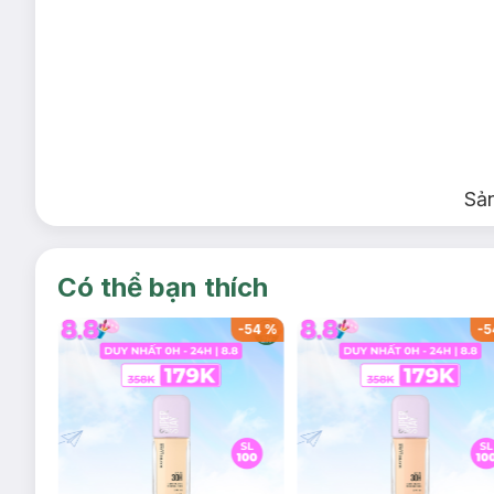
Sả
Có thể bạn thích
-
44
%
-
54
%
-
5