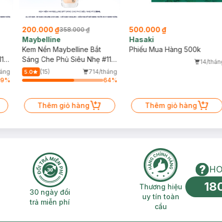
200.000 ₫
500.000 ₫
358.000 ₫
Maybelline
Hasaki
Kem Nền Maybelline Bắt
Phiếu Mua Hàng 500k
11
Sáng Che Phủ Siêu Nhẹ #115
14/thán
35ml
háng
(15)
714/tháng
5.0
9
%
64
%
Thêm giỏ hàng
Thêm giỏ hàng
HO
18
n phí 2H
30 ngày đổi trả miễn phí
Thương hiệu uy 
Thương hiệu
30 ngày đổi
uy tín toàn
trả miễn phí
cầu