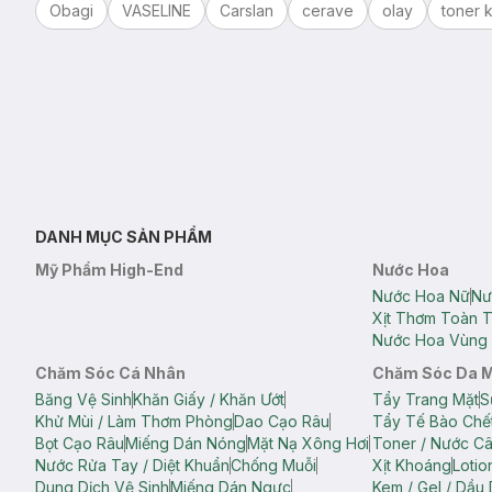
Obagi
VASELINE
Carslan
cerave
olay
toner k
DANH MỤC SẢN PHẨM
Mỹ Phẩm High-End
Nước Hoa
Nước Hoa Nữ
Nư
Xịt Thơm Toàn 
Nước Hoa Vùng 
Chăm Sóc Cá Nhân
Chăm Sóc Da 
Băng Vệ Sinh
Khăn Giấy / Khăn Ướt
Tẩy Trang Mặt
S
Khử Mùi / Làm Thơm Phòng
Dao Cạo Râu
Tẩy Tế Bào Chế
Bọt Cạo Râu
Miếng Dán Nóng
Mặt Nạ Xông Hơi
Toner / Nước C
Nước Rửa Tay / Diệt Khuẩn
Chống Muỗi
Xịt Khoáng
Lotio
Dung Dịch Vệ Sinh
Miếng Dán Ngực
Kem / Gel / Dầu