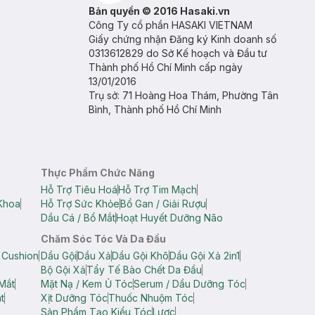
Bản quyền © 2016 Hasaki.vn
Công Ty cổ phần HASAKI VIETNAM
Giấy chứng nhận Đăng ký Kinh doanh số
0313612829 do Sở Kế hoạch và Đầu tư
Thành phố Hồ Chí Minh cấp ngày
13/01/2016
Trụ sở: 71 Hoàng Hoa Thám, Phường Tân
Bình, Thành phố Hồ Chí Minh
Thực Phẩm Chức Năng
Hỗ Trợ Tiêu Hoá
Hỗ Trợ Tim Mạch
Khoa
Hỗ Trợ Sức Khỏe
Bổ Gan / Giải Rượu
Dầu Cá / Bổ Mắt
Hoạt Huyết Dưỡng Não
Chăm Sóc Tóc Và Da Đầu
 Cushion
Dầu Gội
Dầu Xả
Dầu Gội Khô
Dầu Gội Xả 2in1
Bộ Gội Xả
Tẩy Tế Bào Chết Da Đầu
Mắt
Mặt Nạ / Kem Ủ Tóc
Serum / Dầu Dưỡng Tóc
t
Xịt Dưỡng Tóc
Thuốc Nhuộm Tóc
Sản Phẩm Tạo Kiểu Tóc
Lược