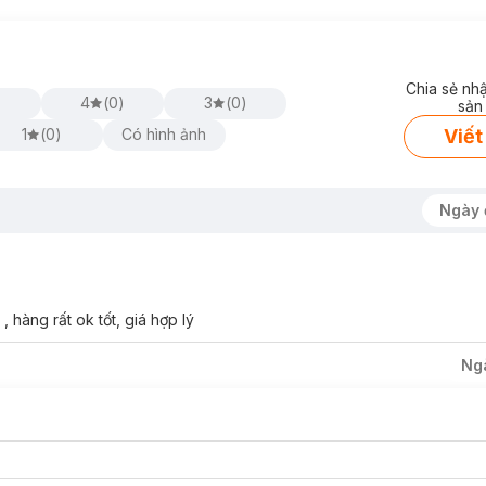
Chia sẻ nh
4
(
0
)
3
(
0
)
sản
Viết
1
(
0
)
Có hình ảnh
Ngày 
hàng rất ok tốt, giá hợp lý
Ng