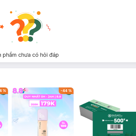
n phẩm chưa có hỏi đáp
4
%
-
44
%