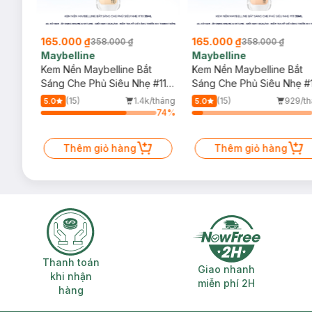
165.000 ₫
165.000 ₫
358.000 ₫
358.000 ₫
Maybelline
Maybelline
key
Kem Nền Maybelline Bắt
Kem Nền Maybelline Bắt
ream
Sáng Che Phủ Siêu Nhẹ #110
Sáng Che Phủ Siêu Nhẹ #1
35ml
35ml
/tháng
(15)
1.4k/tháng
(15)
929/t
5.0
5.0
64
%
74
%
 (SL
Thêm giỏ hàng
Thêm giỏ hàng
Thanh toán khi nhận hàng
Giao nhanh miễ
Thanh toán
Giao nhanh
khi nhận
miễn phí 2H
hàng