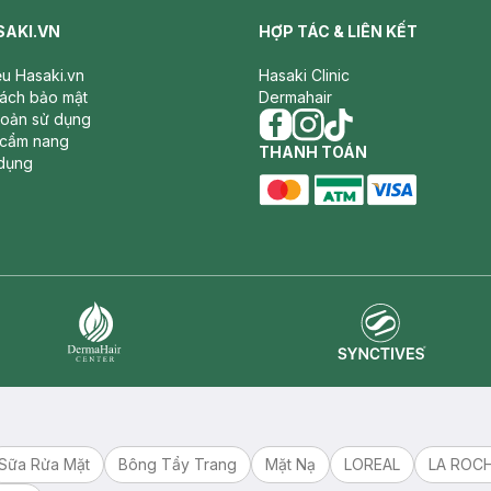
SAKI.VN
HỢP TÁC & LIÊN KẾT
iệu Hasaki.vn
Hasaki Clinic
sách bảo mật
Dermahair
hoản sử dụng
 cẩm nang
facebook
THANH TOÁN
instagram
tiktok
dụng
master card
ATM card
visa card
Synctives
Dermahair
Sữa Rửa Mặt
Bông Tẩy Trang
Mặt Nạ
LOREAL
LA ROC