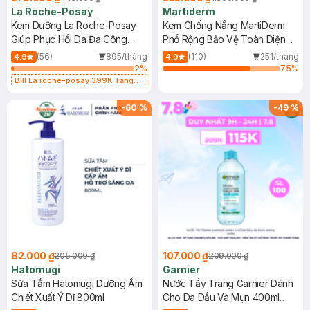
La Roche-Posay
Martiderm
Kem Dưỡng La Roche-Posay
Kem Chống Nắng MartiDerm
Giúp Phục Hồi Da Đa Công
Phổ Rộng Bảo Vệ Toàn Diện
Dụng 40ml
40ml
(56)
895/tháng
(110)
251/tháng
4.9
4.9
2
%
75
%
Bill La roche-posay 399K Tặng
Gel rửa mặt da dầu nhạy cảm 50ml
(SL có hạn)
-
60
%
-
49
%
82.000 ₫
107.000 ₫
205.000 ₫
209.000 ₫
Hatomugi
Garnier
Sữa Tắm Hatomugi Dưỡng Ẩm
Nước Tẩy Trang Garnier Dành
Chiết Xuất Ý Dĩ 800ml
Cho Da Dầu Và Mụn 400ml