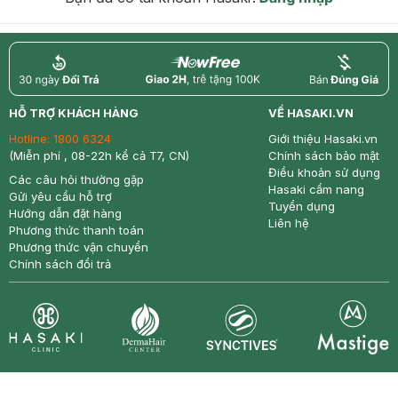
return
nowfree
price
HỖ TRỢ KHÁCH HÀNG
VỀ HASAKI.VN
Hotline:
1800 6324
Giới thiệu Hasaki.vn
(Miễn phí , 08-22h kể cả T7, CN)
Chính sách bảo mật
Điều khoản sử dụng
Các câu hỏi thường gặp
Hasaki cẩm nang
Gửi yêu cầu hỗ trợ
Tuyển dụng
Hướng dẫn đặt hàng
Liên hệ
Phương thức thanh toán
Phương thức vận chuyển
Chính sách đổi trả
Synctives
Clinic
Dermahair
Mastige