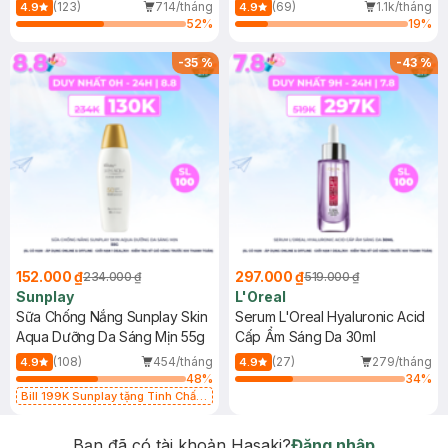
(Mới)
(123)
714/tháng
(69)
1.1k/tháng
4.9
4.9
52
%
19
%
-
35
%
-
43
%
152.000 ₫
297.000 ₫
234.000 ₫
519.000 ₫
Sunplay
L'Oreal
Sữa Chống Nắng Sunplay Skin
Serum L'Oreal Hyaluronic Acid
Aqua Dưỡng Da Sáng Mịn 55g
Cấp Ẩm Sáng Da 30ml
(108)
454/tháng
(27)
279/tháng
4.9
4.9
48
%
34
%
Bill 199K Sunplay tặng Tinh Chất
Chống Nắng 7g trị giá 30K (SL có
hạn)
Bạn đã có tài khoản Hasaki?
Đăng nhập