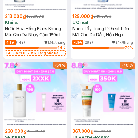
218.000 ₫
129.000 ₫
435.000 ₫
249.000 ₫
Klairs
L'Oreal
Nước Hoa Hồng Klairs Không
Nước Tẩy Trang L'Oreal Tươi
Mùi Cho Da Nhạy Cảm 180ml
Mát Cho Da Dầu, Hỗn Hợp
400ml
(148)
1.5k/tháng
(298)
2.1k/tháng
4.8
4.8
64
%
70
%
Bill Klairs từ 299k Tặng Mặt Nạ
Làm Dịu Da & Kiểm Soát Dầu Nhờn
25ml (SL Có Hạn)
-
54
%
-
40
%
230.000 ₫
367.000 ₫
495.000 ₫
610.000 ₫
Skin1004
La Roche-Posay