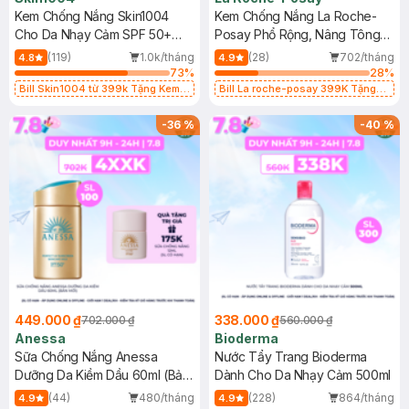
Kem Chống Nắng Skin1004
Kem Chống Nắng La Roche-
Cho Da Nhạy Cảm SPF 50+
Posay Phổ Rộng, Nâng Tông
50ml
Kiềm Dầu 50ml
(119)
1.0k/tháng
(28)
702/tháng
4.8
4.9
73
%
28
%
Bill Skin1004 từ 399k Tặng Kem
Bill La roche-posay 399K Tặng
Chống Nắng Cho Da Nhạy Cảm
Gel rửa mặt da dầu nhạy cảm 50ml
SPF 50+ 20ml (SL Có Hạn)
(SL có hạn)
-
36
%
-
40
%
449.000 ₫
338.000 ₫
702.000 ₫
560.000 ₫
Anessa
Bioderma
Sữa Chống Nắng Anessa
Nước Tẩy Trang Bioderma
Dưỡng Da Kiềm Dầu 60ml (Bản
Dành Cho Da Nhạy Cảm 500ml
Mới)
(44)
480/tháng
(228)
864/tháng
4.9
4.9