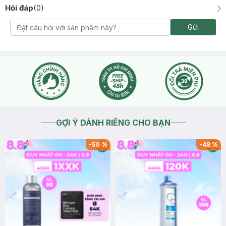
Hỏi đáp
(
0
)
Gửi
GỢI Ý DÀNH RIÊNG CHO BẠN
-
50
%
-
48
%