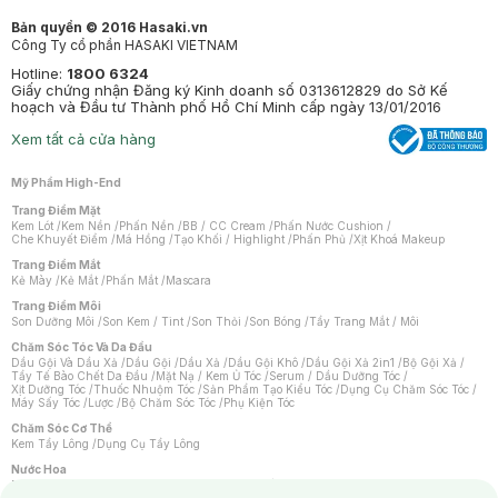
Bản quyền © 2016 Hasaki.vn
Công Ty cổ phần HASAKI VIETNAM
Hotline:
1800 6324
Giấy chứng nhận Đăng ký Kinh doanh số 0313612829 do Sở Kế
hoạch và Đầu tư Thành phố Hồ Chí Minh cấp ngày 13/01/2016
Xem tất cả cửa hàng
Mỹ Phẩm High-End
Trang Điểm Mặt
Kem Lót
/
Kem Nền
/
Phấn Nền
/
BB / CC Cream
/
Phấn Nước Cushion
/
Che Khuyết Điểm
/
Má Hồng
/
Tạo Khối / Highlight
/
Phấn Phủ
/
Xịt Khoá Makeup
Trang Điểm Mắt
Kẻ Mày
/
Kẻ Mắt
/
Phấn Mắt
/
Mascara
Trang Điểm Môi
Son Dưỡng Môi
/
Son Kem / Tint
/
Son Thỏi
/
Son Bóng
/
Tẩy Trang Mắt / Môi
Chăm Sóc Tóc Và Da Đầu
Dầu Gội Và Dầu Xả
/
Dầu Gội
/
Dầu Xả
/
Dầu Gội Khô
/
Dầu Gội Xả 2in1
/
Bộ Gội Xả
/
Tẩy Tế Bào Chết Da Đầu
/
Mặt Nạ / Kem Ủ Tóc
/
Serum / Dầu Dưỡng Tóc
/
Xịt Dưỡng Tóc
/
Thuốc Nhuộm Tóc
/
Sản Phẩm Tạo Kiểu Tóc
/
Dụng Cụ Chăm Sóc Tóc
/
Máy Sấy Tóc
/
Lược
/
Bộ Chăm Sóc Tóc
/
Phụ Kiện Tóc
Chăm Sóc Cơ Thể
Kem Tẩy Lông
/
Dụng Cụ Tẩy Lông
Nước Hoa
Nước Hoa Nữ
/
Nước Hoa Nam
/
Nước Hoa Cao Cấp
/
Xịt Thơm Toàn Thân
/