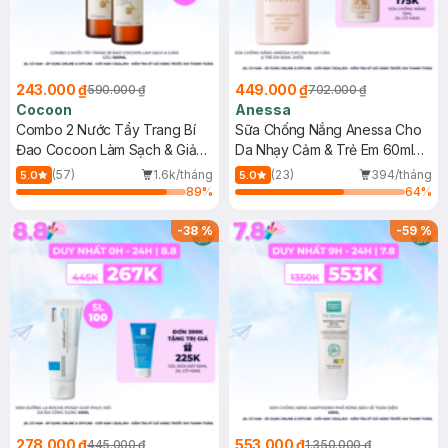
243.000 ₫
449.000 ₫
590.000 ₫
702.000 ₫
Cocoon
Anessa
Combo 2 Nước Tẩy Trang Bí
Sữa Chống Nắng Anessa Cho
Đao Cocoon Làm Sạch & Giảm
Da Nhạy Cảm & Trẻ Em 60ml
Dầu 500ml
(Mới)
(57)
1.6k/tháng
(23)
394/tháng
5.0
5.0
89
%
64
%
-
38
%
-
59
%
278.000 ₫
553.000 ₫
445.000 ₫
1.350.000 ₫