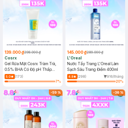
139.000 ₫
145.000 ₫
298.000 ₫
289.000 ₫
Cosrx
L'Oreal
Gel Rửa Mặt Cosrx Tràm Trà,
Nước Tẩy Trang L'Oreal Làm
0.5% BHA Có Độ pH Thấp
Sạch Sâu Trang Điểm 400ml
150ml
(173)
(298)
916/tháng
5.0
4.8
7
%
20
%
-
59
%
-
36
%