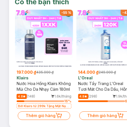
Có thể bạn thích
-
25
%
-
55
%
-
4
197.000 ₫
144.000 ₫
435.000 ₫
249.000 ₫
Klairs
L'Oreal
re
Nước Hoa Hồng Klairs Không
Nước Tẩy Trang L'Oreal
 Đủ
Mùi Cho Da Nhạy Cảm 180ml
Tươi Mát Cho Da Dầu, Hỗ
Hợp 400ml
/tháng
(148)
1.6k/tháng
(298)
1.9k/t
4.8
4.8
61
%
16
%
Bill Klairs từ 299k Tặng Mặt Nạ
Làm Dịu Da & Kiểm Soát Dầu
Thêm giỏ hàng
Nhờn 25ml (SL Có Hạn)
Thêm giỏ hàng