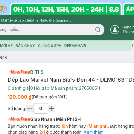
 Mặt
Tẩy tế bào chết
Ariel
Nước Giặt
Bagsmart
Đăng 
Search icon
Tài kh
T
MỚI VỀ
BÁN CHẠY
CLINIC & SPA
DERMAHAIR
EN44
BITI'S
Dép Lào Marvel Nam Biti's Đen 44 - DLM018311
0
đánh giá
|
0
Hỏi đáp
|
Mã sản phẩm:
276500511
120.000 ₫
(Đã bao gồm VAT)
Số lượng:
Giao Nhanh Miễn Phí 2H
Bạn muốn nhận hàng trước
18h
hôm nay (
Miễn phí
). Đặt hàng t
chọn giao hàng
2H
ở bước thanh toán.
Xem thêm