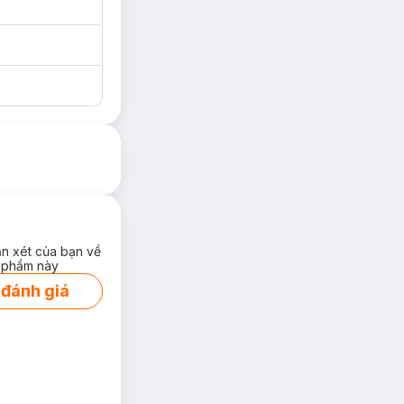
ận xét của bạn về
 phẩm này
 đánh giá