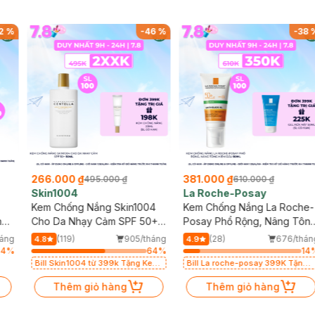
2
%
-
46
%
-
38
266.000 ₫
381.000 ₫
495.000 ₫
610.000 ₫
Skin1004
La Roche-Posay
Kem Chống Nắng Skin1004
Kem Chống Nắng La Roche-
n
Cho Da Nhạy Cảm SPF 50+
Posay Phổ Rộng, Nâng Tôn
50ml
Kiềm Dầu 50ml
háng
(119)
905/tháng
(28)
676/thán
4.8
4.9
64
%
64
%
14
Bill Skin1004 từ 399k Tặng Kem
Bill La roche-posay 399K Tặng
Chống Nắng Cho Da Nhạy Cảm
Gel rửa mặt da dầu nhạy cảm
SPF 50+ 20ml (SL Có Hạn)
Thêm giỏ hàng
50ml (SL có hạn)
Thêm giỏ hàng