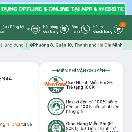
0
nhập
/
Đăng ký
Hệ thống
Bảo
Hỗ trợ
User Icon
Store Icon
Warranty Icon
Phone Icon
Cart I
oản
cửa hàng
hành
khách hàng
ải ứng dụng
Phường 8, Quận 10, Thành phố Hồ Chí Minh
Map icon
MIỄN PHÍ VẬN CHUYỂN
DEN44
Giao Nhanh Miễn Phí 2H.
Trễ tặng 100K
Hasaki đền bù
100%
hãng
đền bù
100%
nếu phát hiện
hàng giả
Giao Hàng Miễn Phí
(từ
rong
41 phút
tới và
90K tại 60 Tỉnh Thành trừ