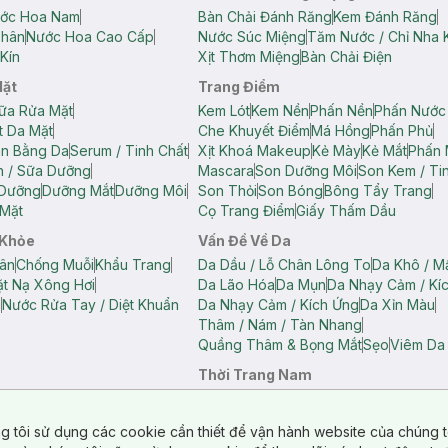
ớc Hoa Nam
Bàn Chải Đánh Răng
Kem Đánh Răng
Thân
Nước Hoa Cao Cấp
Nước Súc Miệng
Tăm Nước / Chỉ Nha 
Kín
Xịt Thơm Miệng
Bàn Chải Điện
Mặt
Trang Điểm
ữa Rửa Mặt
Kem Lót
Kem Nền
Phấn Nền
Phấn Nước
t Da Mặt
Che Khuyết Điểm
Má Hồng
Phấn Phủ
ân Bằng Da
Serum / Tinh Chất
Xịt Khoá Makeup
Kẻ Mày
Kẻ Mắt
Phấn 
n / Sữa Dưỡng
Mascara
Son Dưỡng Môi
Son Kem / Tin
 Dưỡng
Dưỡng Mắt
Dưỡng Môi
Son Thỏi
Son Bóng
Bông Tẩy Trang
Mặt
Cọ Trang Điểm
Giấy Thấm Dầu
 Khỏe
Vấn Đề Về Da
ân
Chống Muỗi
Khẩu Trang
Da Dầu / Lỗ Chân Lông To
Da Khô / M
t Nạ Xông Hơi
Da Lão Hóa
Da Mụn
Da Nhạy Cảm / Kí
g
Nước Rửa Tay / Diệt Khuẩn
Da Nhạy Cảm / Kích Ứng
Da Xỉn Màu
Thâm / Nám / Tàn Nhang
Quầng Thâm & Bọng Mắt
Sẹo
Viêm Da
Thời Trang Nam
ữ
Áo Hai Dây Nữ
Áo Polo Nữ
Áo Polo Nam
Áo Thun Nam
Áo Tank T
Tank Top Nữ
Quần Dài Nữ
Quần Lót Nam
Quần Short Nam
g tôi sử dụng các cookie cần thiết để vận hành website của chúng t
n Short Nữ