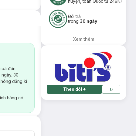
huyện, toàn Quốc từ 249K)
Đổi trả
trong
30 ngày
Xem thêm
 hoá đơn
 ngày. 30
không đăng kí
Theo dõi
+
0
ính hãng có