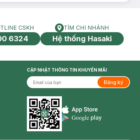
TLINE CSKH
TÌM CHI NHÁNH
HOTLINE CSKH
Tìm chi nhánh
00 6324
Hệ thống Hasaki
tín toàn cầu
CẬP NHẬT THÔNG TIN KHUYẾN MÃI
Đăng ký
Appstore icon
Goolge Play icon