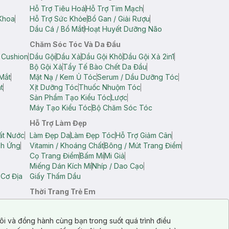
Hỗ Trợ Tiêu Hoá
Hỗ Trợ Tim Mạch
Khoa
Hỗ Trợ Sức Khỏe
Bổ Gan / Giải Rượu
Dầu Cá / Bổ Mắt
Hoạt Huyết Dưỡng Não
Chăm Sóc Tóc Và Da Đầu
 Cushion
Dầu Gội
Dầu Xả
Dầu Gội Khô
Dầu Gội Xả 2in1
Bộ Gội Xả
Tẩy Tế Bào Chết Da Đầu
Mắt
Mặt Nạ / Kem Ủ Tóc
Serum / Dầu Dưỡng Tóc
t
Xịt Dưỡng Tóc
Thuốc Nhuộm Tóc
Sản Phẩm Tạo Kiểu Tóc
Lược
Máy Tạo Kiểu Tóc
Bộ Chăm Sóc Tóc
Hỗ Trợ Làm Đẹp
ất Nước
Làm Đẹp Da
Làm Đẹp Tóc
Hỗ Trợ Giảm Cân
ch Ứng
Vitamin / Khoáng Chất
Bông / Mút Trang Điểm
Cọ Trang Điểm
Bấm Mi
Mi Giả
Miếng Dán Kích Mí
Nhíp / Dao Cạo
 Cơ Địa
Giấy Thấm Dầu
Thời Trang Trẻ Em
op Nam
Áo Dây Trẻ Em
Áo Thun Trẻ Em
Áo Sát Nách Trẻ Em
Quần Short Trẻ Em
ôi và đồng hành cùng bạn trong suốt quá trình điều