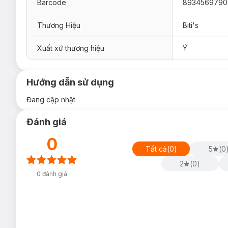
Barcode
8934569790
Thương Hiệu
Biti's
Xuất xứ thương hiệu
Ý
Hướng dẫn sử dụng
Đang cập nhật
Đánh giá
0
Tất cả
(
0
)
5
(
0
2
(
0
)
0
đánh giá