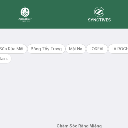
Synctives
Dermahair
Sữa Rửa Mặt
Bông Tẩy Trang
Mặt Nạ
LOREAL
LA ROC
lairs
Chăm Sóc Răng Miệng