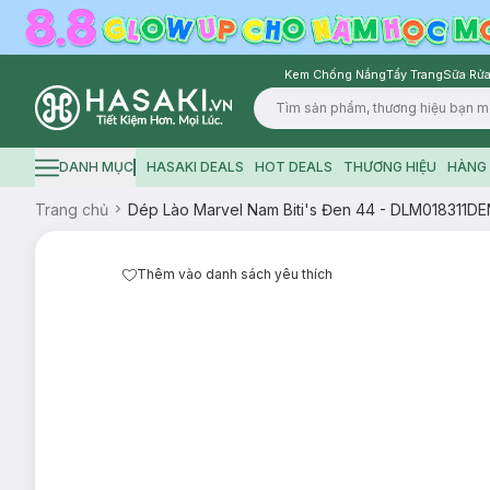
Kem Chống Nắng
Tẩy Trang
Sữa Rửa
Logo
DANH MỤC
HASAKI DEALS
HOT DEALS
THƯƠNG HIỆU
HÀNG 
Hamburger icon
Trang chủ
Dép Lào Marvel Nam Biti's Đen 44 - DLM018311D
Thêm vào danh sách yêu thích