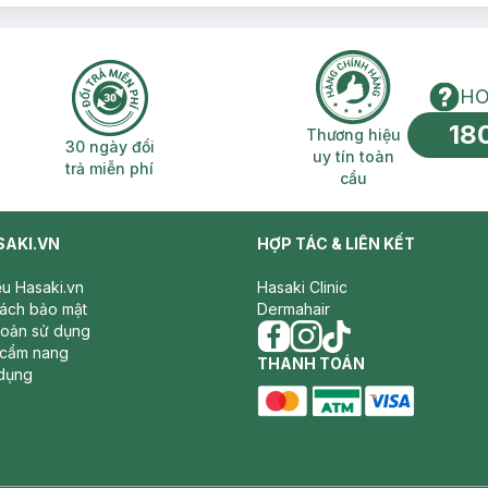
HO
18
n phí 2H
30 ngày đổi trả miễn phí
Thương hiệu uy 
Thương hiệu
30 ngày đổi
uy tín toàn
trả miễn phí
cầu
SAKI.VN
HỢP TÁC & LIÊN KẾT
iệu Hasaki.vn
Hasaki Clinic
sách bảo mật
Dermahair
hoản sử dụng
 cẩm nang
facebook
THANH TOÁN
instagram
tiktok
dụng
master card
ATM card
visa card