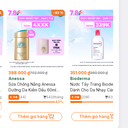
%
-
43
%
-
37
%
398.000 ₫
351.000 ₫
702.000 ₫
560.000 ₫
Anessa
Bioderma
Sữa Chống Nắng Anessa
Nước Tẩy Trang Bioderma
g
Dưỡng Da Kiềm Dầu 60ml
Dành Cho Da Nhạy Cảm
(Bản Mới)
500ml
g
(44)
542/tháng
(228)
832/tháng
4.9
4.9
%
43
%
25
%
Thêm giỏ hàng
Thêm giỏ hàng