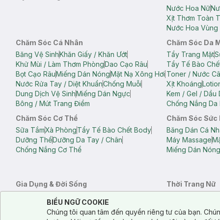
Nước Hoa Nữ
Nư
Xịt Thơm Toàn 
Nước Hoa Vùng 
Chăm Sóc Cá Nhân
Chăm Sóc Da 
Băng Vệ Sinh
Khăn Giấy / Khăn Ướt
Tẩy Trang Mặt
S
Khử Mùi / Làm Thơm Phòng
Dao Cạo Râu
Tẩy Tế Bào Chế
Bọt Cạo Râu
Miếng Dán Nóng
Mặt Nạ Xông Hơi
Toner / Nước C
Nước Rửa Tay / Diệt Khuẩn
Chống Muỗi
Xịt Khoáng
Lotio
Dung Dịch Vệ Sinh
Miếng Dán Ngực
Kem / Gel / Dầu
Bông / Mút Trang Điểm
Chống Nắng Da 
Chăm Sóc Cơ Thể
Chăm Sóc Sức
Sữa Tắm
Xà Phòng
Tẩy Tế Bào Chết Body
Băng Dán Cá Nh
Dưỡng Thể
Dưỡng Da Tay / Chân
Máy Massage
Mặ
Chống Nắng Cơ Thể
Miếng Dán Nón
Gia Dụng & Đời Sống
Thời Trang Nữ
Khăn Tắm
Bông Tắm / Phụ Kiện Tắm
Áo Crop Top N
Notice about cookies usage
Cookie Consent
BIỂU NGỮ COOKIE
Phụ Kiện Điện Thoại
Quạt Cầm Tay / Quạt Mini
Áo Thun Nữ
Áo 
Chúng tôi quan tâm đến quyền riêng tư của bạn. Chún
Khử Mùi / Làm Thơm Phòng
Nước Giặt
Nước Xả
Quần Lót Nữ
Quầ