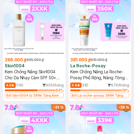
266.000 ₫
381.000 ₫
495.000 ₫
610.000 ₫
Skin1004
La Roche-Posay
Kem Chống Nắng Skin1004
Kem Chống Nắng La Roche-
Cho Da Nhạy Cảm SPF 50+
Posay Phổ Rộng, Nâng Tông
50ml
Kiềm Dầu 50ml
(119)
905/tháng
(28)
676/tháng
4.8
4.9
64
%
19
%
Bill Skin1004 từ 399k Tặng Kem
Bill La roche-posay 399K Tặng
Chống Nắng Cho Da Nhạy Cảm
Gel rửa mặt da dầu nhạy cảm 50ml
SPF 50+ 20ml (SL Có Hạn)
(SL có hạn)
-
43
%
-
38
%