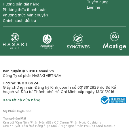
Tuyển dụng
Hướng dẫn đặt hàng
Liên hệ
Phương thức thanh toán
Phương thức vận chuyển
Chính sách đổi trả
Synctives
Clinic
Dermahair
Mastige
Bản quyền © 2016 Hasaki.vn
Công Ty cổ phần HASAKI VIETNAM
Hotline:
1800 6324
Giấy chứng nhận Đăng ký Kinh doanh số 0313612829 do Sở Kế
hoạch và Đầu tư Thành phố Hồ Chí Minh cấp ngày 13/01/2016
Xem tất cả cửa hàng
Mỹ Phẩm High-End
Trang Điểm Mặt
Kem Lót
/
Kem Nền
/
Phấn Nền
/
BB / CC Cream
/
Phấn Nước Cushion
/
Che Khuyết Điểm
/
Má Hồng
/
Tạo Khối / Highlight
/
Phấn Phủ
/
Xịt Khoá Makeup