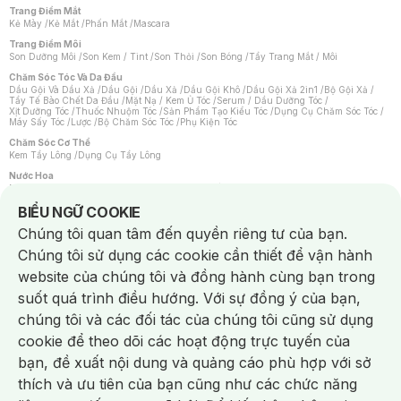
Trang Điểm Mắt
Kẻ Mày
/
Kẻ Mắt
/
Phấn Mắt
/
Mascara
Trang Điểm Môi
Son Dưỡng Môi
/
Son Kem / Tint
/
Son Thỏi
/
Son Bóng
/
Tẩy Trang Mắt / Môi
Chăm Sóc Tóc Và Da Đầu
Dầu Gội Và Dầu Xả
/
Dầu Gội
/
Dầu Xả
/
Dầu Gội Khô
/
Dầu Gội Xả 2in1
/
Bộ Gội Xả
/
Tẩy Tế Bào Chết Da Đầu
/
Mặt Nạ / Kem Ủ Tóc
/
Serum / Dầu Dưỡng Tóc
/
Xịt Dưỡng Tóc
/
Thuốc Nhuộm Tóc
/
Sản Phẩm Tạo Kiểu Tóc
/
Dụng Cụ Chăm Sóc Tóc
/
Máy Sấy Tóc
/
Lược
/
Bộ Chăm Sóc Tóc
/
Phụ Kiện Tóc
Chăm Sóc Cơ Thể
Kem Tẩy Lông
/
Dụng Cụ Tẩy Lông
Nước Hoa
Nước Hoa Nữ
/
Nước Hoa Nam
/
Nước Hoa Cao Cấp
/
Xịt Thơm Toàn Thân
/
Nước Hoa Vùng Kín
Notice about cookies usage
BIỂU NGỮ COOKIE
Chăm Sóc Cá Nhân
Chúng tôi quan tâm đến quyền riêng tư của bạn.
Chống Muỗi
/
Khẩu Trang
/
Máy Massage
/
Mặt Nạ Xông Hơi
/
Nước Rửa Tay
/
Sản Phẩm Chăm Sóc Khác
/
Bàn Chải Đánh Răng
/
Bàn Chải Điện
/
Chúng tôi sử dụng các cookie cần thiết để vận hành
Hỗ Trợ Trắng Răng
/
Kem Đánh Răng
/
Máy Tăm Nước
/
Nước Súc Miệng
/
Tăm / Chỉ Nha Khoa
/
Xịt Thơm Miệng
/
Dung Dịch Vệ Sinh
/
Dưỡng Vùng Kín
/
website của chúng tôi và đồng hành cùng bạn trong
Khăn Ướt Vệ Sinh Vùng Kín
/
Băng Vệ Sinh
/
Tampon
/
Bọt Cạo Râu
/
Dao Cạo Râu
/
Máy Cạo Râu
suốt quá trình điều hướng. Với sự đồng ý của bạn,
Vấn Đề Về Da
chúng tôi và các đối tác của chúng tôi cũng sử dụng
Da Dầu / Lỗ Chân Lông To
/
Da Khô / Mất Nước
/
Da Lão Hóa
/
Da Mụn
/
Da Nhạy Cảm / Kích Ứng
/
Da Xỉn Màu
/
Thâm / Nám / Tàn Nhang
/
cookie để theo dõi các hoạt động trực tuyến của
Quầng Thâm & Bọng Mắt
/
Sẹo
/
Viêm Da Cơ Địa
bạn, đề xuất nội dung và quảng cáo phù hợp với sở
Dụng Cụ / Phụ Kiện Chăm Sóc Da
Chat i
Bông Tẩy Trang
/
Khăn Lau Mặt Khô
/
Dụng Cụ / Máy Rửa Mặt
/
Máy Chăm Sóc Da
/
thích và ưu tiên của bạn cũng như các chức năng
Dụng Cụ Chăm Sóc Khác