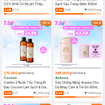
0.5% BHA Có Độ pH Thấp
Sạch Sâu Trang Điểm 400ml
150ml
(173)
(298)
786/tháng
5.0
4.8
6
%
72
%
-
53
%
-
44
%
275.000 ₫
395.000 ₫
590.000 ₫
702.000 ₫
Cocoon
Anessa
Combo 2 Nước Tẩy Trang Bí
Sữa Chống Nắng Anessa Cho
Đao Cocoon Làm Sạch & Giảm
Da Nhạy Cảm & Trẻ Em 60ml
Dầu 500ml
(Mới)
(57)
1.4k/tháng
(23)
448/tháng
5.0
5.0
75
%
51
%