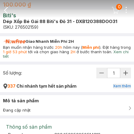
100.000 ₫
0
Dots
Cart Icon
Biti's
Back Icon
Dép Xốp Bé Gái 88 Biti's Đỏ 31 - DXB120388DOO31
(SKU:
276502159
)
Giao Nhanh Miễn Phí 2H
Bạn muốn nhận hàng trước
20h
hôm nay (
Miễn phí
). Đặt hàng trong
1 giờ 53 phút
tới và chọn giao hàng
2H
ở bước thanh toán.
Xem chi
tiết
Số lượng:
337
Chi nhánh tạm hết sản phẩm
Xem thêm
Mô tả sản phẩm
Đang cập nhật
Thông số sản phẩm