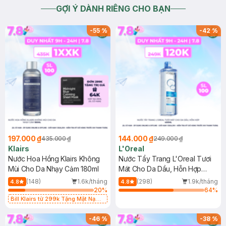
GỢI Ý DÀNH RIÊNG CHO BẠN
-
55
%
-
42
%
197.000 ₫
144.000 ₫
435.000 ₫
249.000 ₫
Klairs
L'Oreal
Nước Hoa Hồng Klairs Không
Nước Tẩy Trang L'Oreal Tươi
Mùi Cho Da Nhạy Cảm 180ml
Mát Cho Da Dầu, Hỗn Hợp
400ml
(148)
1.6k/tháng
(298)
1.9k/tháng
4.8
4.8
20
%
64
%
Bill Klairs từ 299k Tặng Mặt Nạ
Làm Dịu Da & Kiểm Soát Dầu Nhờn
25ml (SL Có Hạn)
-
46
%
-
38
%