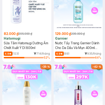
82.000 ₫
129.000 ₫
205.000 ₫
209.000 ₫
Hatomugi
Garnier
Sữa Tắm Hatomugi Dưỡng Ẩm
Nước Tẩy Trang Garnier Dành
Chiết Xuất Ý Dĩ 800ml
Cho Da Dầu Và Mụn 400ml
(Mới)
(123)
714/tháng
(69)
935/tháng
4.9
4.9
52
%
64
%
-
35
%
-
42
%