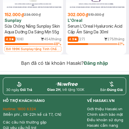
152.000 ₫
302.000 ₫
234.000 ₫
519.000 ₫
Sunplay
L'Oreal
Sữa Chống Nắng Sunplay Skin
Serum L'Oreal Hyaluronic Acid
Aqua Dưỡng Da Sáng Mịn 55g
Cấp Ẩm Sáng Da 30ml
(108)
454/tháng
(27)
275/tháng
4.9
4.9
48
%
41
%
Bill 199K Sunplay tặng Tinh Chất
Chống Nắng 7g trị giá 30K (SL có
hạn)
Bạn đã có tài khoản Hasaki?
Đăng nhập
return
nowfree
price
HỖ TRỢ KHÁCH HÀNG
VỀ HASAKI.VN
Hotline:
1800 6324
Giới thiệu Hasaki.vn
(Miễn phí , 08-22h kể cả T7, CN)
Chính sách bảo mật
Điều khoản sử dụng
Các câu hỏi thường gặp
Hasaki cẩm nang
Gửi yêu cầu hỗ trợ