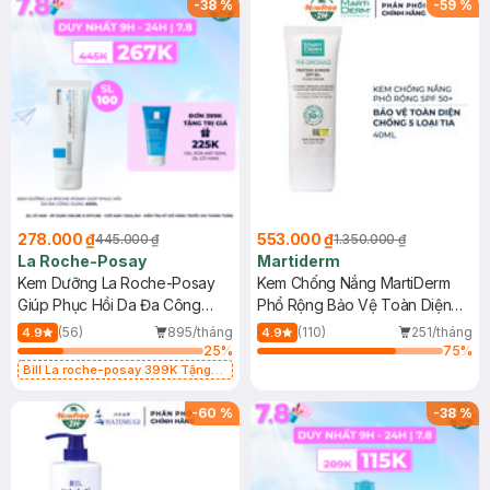
-
38
%
-
59
%
278.000 ₫
553.000 ₫
445.000 ₫
1.350.000 ₫
La Roche-Posay
Martiderm
Kem Dưỡng La Roche-Posay
Kem Chống Nắng MartiDerm
Giúp Phục Hồi Da Đa Công
Phổ Rộng Bảo Vệ Toàn Diện
Dụng 40ml
40ml
(56)
895/tháng
(110)
251/tháng
4.9
4.9
25
%
75
%
Bill La roche-posay 399K Tặng
Gel rửa mặt da dầu nhạy cảm 50ml
(SL có hạn)
-
60
%
-
38
%