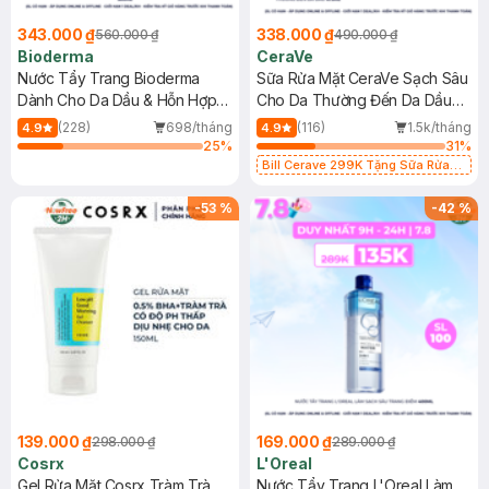
343.000 ₫
338.000 ₫
560.000 ₫
490.000 ₫
Bioderma
CeraVe
Nước Tẩy Trang Bioderma
Sữa Rửa Mặt CeraVe Sạch Sâu
Dành Cho Da Dầu & Hỗn Hợp
Cho Da Thường Đến Da Dầu
500ml
473ml
(228)
698/tháng
(116)
1.5k/tháng
4.9
4.9
25
%
31
%
Bill Cerave 299K Tặng Sữa Rửa
Mặt Cerave 30ml (SL có hạn)
-
53
%
-
42
%
139.000 ₫
169.000 ₫
298.000 ₫
289.000 ₫
Cosrx
L'Oreal
Gel Rửa Mặt Cosrx Tràm Trà,
Nước Tẩy Trang L'Oreal Làm