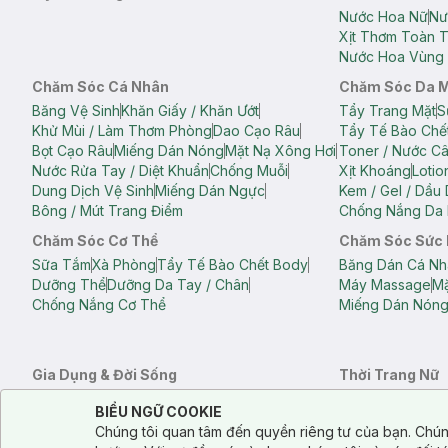
Nước Hoa Nữ
Nư
Xịt Thơm Toàn 
Nước Hoa Vùng 
Chăm Sóc Cá Nhân
Chăm Sóc Da 
Băng Vệ Sinh
Khăn Giấy / Khăn Ướt
Tẩy Trang Mặt
S
Khử Mùi / Làm Thơm Phòng
Dao Cạo Râu
Tẩy Tế Bào Chế
Bọt Cạo Râu
Miếng Dán Nóng
Mặt Nạ Xông Hơi
Toner / Nước C
Nước Rửa Tay / Diệt Khuẩn
Chống Muỗi
Xịt Khoáng
Lotio
Dung Dịch Vệ Sinh
Miếng Dán Ngực
Kem / Gel / Dầu
Bông / Mút Trang Điểm
Chống Nắng Da 
Chăm Sóc Cơ Thể
Chăm Sóc Sức
Sữa Tắm
Xà Phòng
Tẩy Tế Bào Chết Body
Băng Dán Cá Nh
Dưỡng Thể
Dưỡng Da Tay / Chân
Máy Massage
Mặ
Chống Nắng Cơ Thể
Miếng Dán Nón
Gia Dụng & Đời Sống
Thời Trang Nữ
Khăn Tắm
Bông Tắm / Phụ Kiện Tắm
Áo Crop Top N
Notice about cookies usage
Cookie Consent
BIỂU NGỮ COOKIE
Phụ Kiện Điện Thoại
Quạt Cầm Tay / Quạt Mini
Áo Thun Nữ
Áo 
Chúng tôi quan tâm đến quyền riêng tư của bạn. Chún
Khử Mùi / Làm Thơm Phòng
Nước Giặt
Nước Xả
Quần Lót Nữ
Quầ