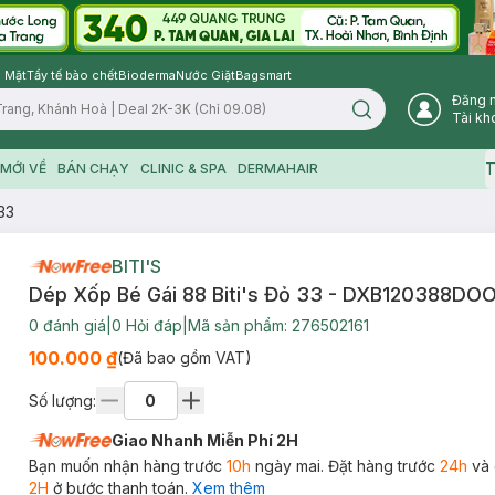
 Mặt
Tẩy tế bào chết
Bioderma
Nước Giặt
Bagsmart
Đăng 
Search icon
Tài kh
T
MỚI VỀ
BÁN CHẠY
CLINIC & SPA
DERMAHAIR
33
BITI'S
Dép Xốp Bé Gái 88 Biti's Đỏ 33 - DXB120388DO
0
đánh giá
|
0
Hỏi đáp
|
Mã sản phẩm:
276502161
100.000 ₫
(Đã bao gồm VAT)
Số lượng:
Giao Nhanh Miễn Phí 2H
Bạn muốn nhận hàng trước
10h
ngày mai. Đặt hàng trước
24h
và 
2H
ở bước thanh toán.
Xem thêm