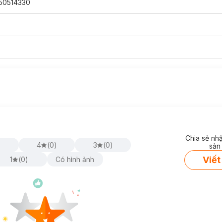
50514330
Chia sẻ nh
)
4
(
0
)
3
(
0
)
sản
Viết
1
(
0
)
Có hình ảnh