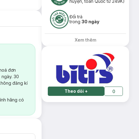
huyện, toàn Quốc từ 249K)
Đổi trả
trong
30 ngày
Xem thêm
 hoá đơn
 ngày. 30
không đăng kí
Theo dõi
+
0
ính hãng có