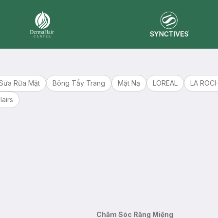
Synctives
Dermahair
Sữa Rửa Mặt
Bông Tẩy Trang
Mặt Nạ
LOREAL
LA ROC
lairs
Chăm Sóc Răng Miệng