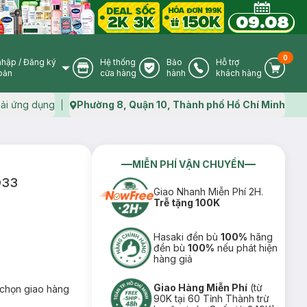
0
nhập
/
Đăng ký
Hệ thống
Bảo
Hỗ trợ
User Icon
Store Icon
Warranty Icon
Phone Icon
Cart I
oản
cửa hàng
hành
khách hàng
ải ứng dụng
Phường 8, Quận 10, Thành phố Hồ Chí Minh
Map icon
MIỄN PHÍ VẬN CHUYỂN
O33
Giao Nhanh Miễn Phí 2H.
Trễ tặng 100K
Hasaki đền bù
100%
hãng
đền bù
100%
nếu phát hiện
hàng giả
Giao Hàng Miễn Phí
(từ
chọn giao hàng
90K tại 60 Tỉnh Thành trừ