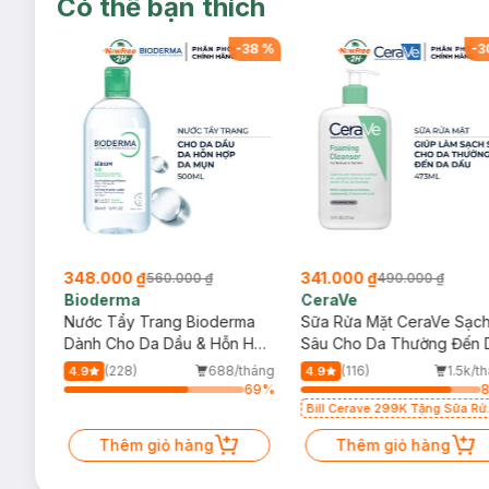
Có thể bạn thích
-
38
%
-
38
%
-
3
348.000 ₫
341.000 ₫
560.000 ₫
490.000 ₫
Bioderma
CeraVe
rma
Nước Tẩy Trang Bioderma
Sữa Rửa Mặt CeraVe Sạc
m
Dành Cho Da Dầu & Hỗn Hợp
Sâu Cho Da Thường Đến 
500ml
Dầu 473ml
/tháng
(228)
688/tháng
(116)
1.5k/t
4.9
4.9
69
%
69
%
Bill Cerave 299K Tặng Sữa Rử
Mặt Cerave 30ml (SL có hạn)
Thêm giỏ hàng
Thêm giỏ hàng