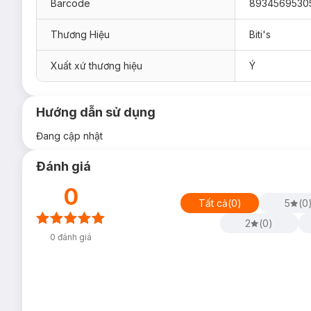
Barcode
8934569530
Thương Hiệu
Biti's
Xuất xứ thương hiệu
Ý
Hướng dẫn sử dụng
Đang cập nhật
Đánh giá
0
Tất cả
(
0
)
5
(
0
2
(
0
)
0
đánh giá