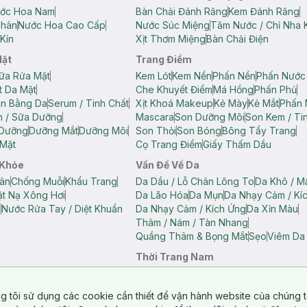
ớc Hoa Nam
Bàn Chải Đánh Răng
Kem Đánh Răng
Thân
Nước Hoa Cao Cấp
Nước Súc Miệng
Tăm Nước / Chỉ Nha 
Kín
Xịt Thơm Miệng
Bàn Chải Điện
Mặt
Trang Điểm
ữa Rửa Mặt
Kem Lót
Kem Nền
Phấn Nền
Phấn Nước
t Da Mặt
Che Khuyết Điểm
Má Hồng
Phấn Phủ
ân Bằng Da
Serum / Tinh Chất
Xịt Khoá Makeup
Kẻ Mày
Kẻ Mắt
Phấn 
n / Sữa Dưỡng
Mascara
Son Dưỡng Môi
Son Kem / Tin
 Dưỡng
Dưỡng Mắt
Dưỡng Môi
Son Thỏi
Son Bóng
Bông Tẩy Trang
Mặt
Cọ Trang Điểm
Giấy Thấm Dầu
 Khỏe
Vấn Đề Về Da
ân
Chống Muỗi
Khẩu Trang
Da Dầu / Lỗ Chân Lông To
Da Khô / M
t Nạ Xông Hơi
Da Lão Hóa
Da Mụn
Da Nhạy Cảm / Kí
g
Nước Rửa Tay / Diệt Khuẩn
Da Nhạy Cảm / Kích Ứng
Da Xỉn Màu
Thâm / Nám / Tàn Nhang
Quầng Thâm & Bọng Mắt
Sẹo
Viêm Da
Thời Trang Nam
ữ
Áo Hai Dây Nữ
Áo Polo Nữ
Áo Polo Nam
Áo Thun Nam
Áo Tank T
Tank Top Nữ
Quần Dài Nữ
Quần Lót Nam
Quần Short Nam
g tôi sử dụng các cookie cần thiết để vận hành website của chúng t
n Short Nữ