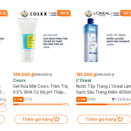
0
%
-
53
%
-
37
139.000 ₫
181.000 ₫
298.000 ₫
289.000 ₫
Cosrx
L'Oreal
h
Gel Rửa Mặt Cosrx Tràm Trà,
Nước Tẩy Trang L'Oreal Là
Da
0.5% BHA Có Độ pH Thấp
Sạch Sâu Trang Điểm 400ml
150ml
háng
(173)
(298)
734/thán
5.0
4.8
84
%
11
%
64
a
Thêm giỏ hàng
Thêm giỏ hàng