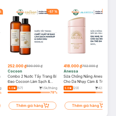
%
-
57
%
-
40
%
252.000 ₫
418.000 ₫
590.000 ₫
702.000 ₫
Cocoon
Anessa
m
Combo 2 Nước Tẩy Trang Bí
Sữa Chống Nắng Anessa
Đao Cocoon Làm Sạch &
Cho Da Nhạy Cảm & Trẻ Em
Giảm Dầu 500ml
60ml (Mới)
g
(57)
1.5k/tháng
(23)
423/tháng
5.0
5.0
%
78
%
75
%
Thêm giỏ hàng
Thêm giỏ hàng