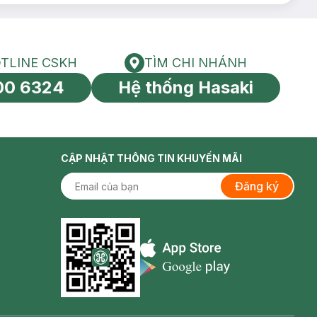
TLINE CSKH
TÌM CHI NHÁNH
HOTLINE CSKH
Tìm chi nhánh
00 6324
Hệ thống Hasaki
tín toàn cầu
CẬP NHẬT THÔNG TIN KHUYẾN MÃI
Đăng ký
Appstore icon
Goolge Play icon