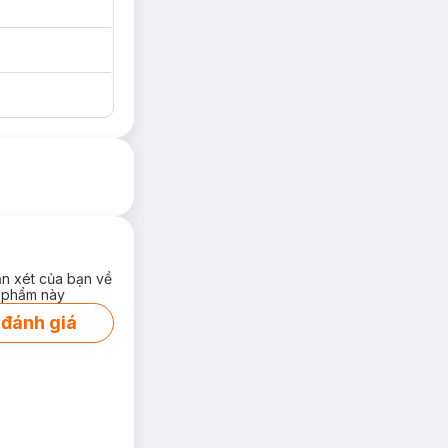
ận xét của bạn về
 phẩm này
 đánh giá