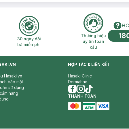
HO
18
n phí 2H
30 ngày đổi trả miễn phí
Thương hiệu uy 
Thương hiệu
30 ngày đổi
uy tín toàn
trả miễn phí
cầu
SAKI.VN
HỢP TÁC & LIÊN KẾT
iệu Hasaki.vn
Hasaki Clinic
sách bảo mật
Dermahair
hoản sử dụng
 cẩm nang
facebook
THANH TOÁN
instagram
tiktok
dụng
master card
ATM card
visa card