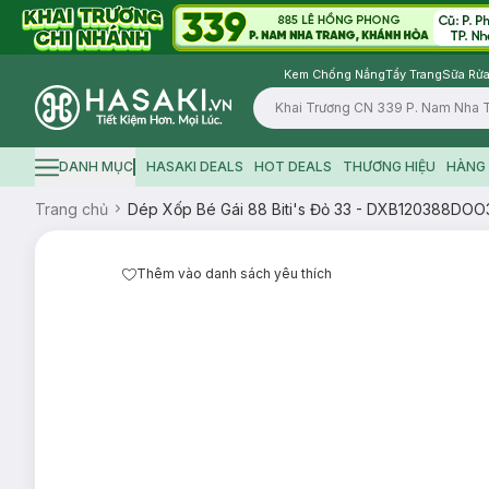
Kem Chống Nắng
Tẩy Trang
Sữa Rửa
Logo
DANH MỤC
HASAKI DEALS
HOT DEALS
THƯƠNG HIỆU
HÀNG 
Hamburger icon
Trang chủ
Dép Xốp Bé Gái 88 Biti's Đỏ 33 - DXB120388DOO
Thêm vào danh sách yêu thích