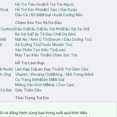
Hỗ Trợ Tiêu Hoá
Hỗ Trợ Tim Mạch
Khoa
Hỗ Trợ Sức Khỏe
Bổ Gan / Giải Rượu
Dầu Cá / Bổ Mắt
Hoạt Huyết Dưỡng Não
Chăm Sóc Tóc Và Da Đầu
 Cushion
Dầu Gội
Dầu Xả
Dầu Gội Khô
Dầu Gội Xả 2in1
Bộ Gội Xả
Tẩy Tế Bào Chết Da Đầu
Mắt
Mặt Nạ / Kem Ủ Tóc
Serum / Dầu Dưỡng Tóc
t
Xịt Dưỡng Tóc
Thuốc Nhuộm Tóc
Sản Phẩm Tạo Kiểu Tóc
Lược
Máy Tạo Kiểu Tóc
Bộ Chăm Sóc Tóc
Hỗ Trợ Làm Đẹp
ất Nước
Làm Đẹp Da
Làm Đẹp Tóc
Hỗ Trợ Giảm Cân
ch Ứng
Vitamin / Khoáng Chất
Bông / Mút Trang Điểm
Cọ Trang Điểm
Bấm Mi
Mi Giả
Miếng Dán Kích Mí
Nhíp / Dao Cạo
 Cơ Địa
Giấy Thấm Dầu
Thời Trang Trẻ Em
op Nam
Áo Dây Trẻ Em
Áo Thun Trẻ Em
Áo Sát Nách Trẻ Em
Quần Short Trẻ Em
ôi và đồng hành cùng bạn trong suốt quá trình điều