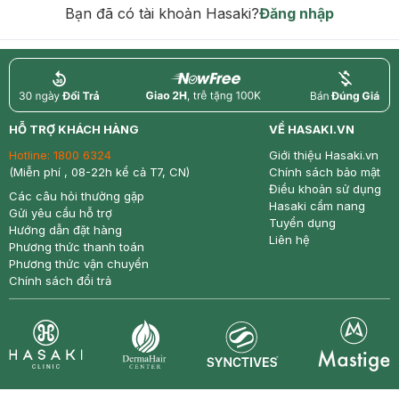
Bạn đã có tài khoản Hasaki?
Đăng nhập
return
nowfree
price
HỖ TRỢ KHÁCH HÀNG
VỀ HASAKI.VN
Hotline:
1800 6324
Giới thiệu Hasaki.vn
(Miễn phí , 08-22h kể cả T7, CN)
Chính sách bảo mật
Điều khoản sử dụng
Các câu hỏi thường gặp
Hasaki cẩm nang
Gửi yêu cầu hỗ trợ
Tuyển dụng
Hướng dẫn đặt hàng
Liên hệ
Phương thức thanh toán
Phương thức vận chuyển
Chính sách đổi trả
Synctives
Clinic
Dermahair
Mastige