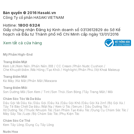
Bản quyền © 2016 Hasaki.vn
Công Ty cổ phần HASAKI VIETNAM
Hotline:
1800 6324
Giấy chứng nhận Đăng ký Kinh doanh số 0313612829 do Sở Kế
hoạch và Đầu tư Thành phố Hồ Chí Minh cấp ngày 13/01/2016
Xem tất cả cửa hàng
Mỹ Phẩm High-End
Trang Điểm Mặt
Kem Lót
/
Kem Nền
/
Phấn Nền
/
BB / CC Cream
/
Phấn Nước Cushion
/
Che Khuyết Điểm
/
Má Hồng
/
Tạo Khối / Highlight
/
Phấn Phủ
/
Xịt Khoá Makeup
Trang Điểm Mắt
Kẻ Mày
/
Kẻ Mắt
/
Phấn Mắt
/
Mascara
Trang Điểm Môi
Son Dưỡng Môi
/
Son Kem / Tint
/
Son Thỏi
/
Son Bóng
/
Tẩy Trang Mắt / Môi
Chăm Sóc Tóc Và Da Đầu
Dầu Gội Và Dầu Xả
/
Dầu Gội
/
Dầu Xả
/
Dầu Gội Khô
/
Dầu Gội Xả 2in1
/
Bộ Gội Xả
/
Tẩy Tế Bào Chết Da Đầu
/
Mặt Nạ / Kem Ủ Tóc
/
Serum / Dầu Dưỡng Tóc
/
Xịt Dưỡng Tóc
/
Thuốc Nhuộm Tóc
/
Sản Phẩm Tạo Kiểu Tóc
/
Dụng Cụ Chăm Sóc Tóc
/
Máy Sấy Tóc
/
Lược
/
Bộ Chăm Sóc Tóc
/
Phụ Kiện Tóc
Chăm Sóc Cơ Thể
Kem Tẩy Lông
/
Dụng Cụ Tẩy Lông
Nước Hoa