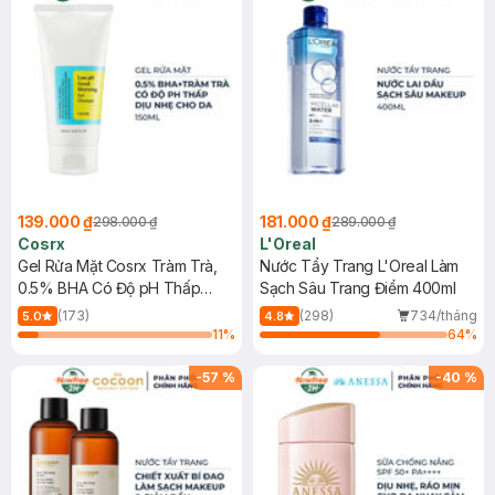
139.000 ₫
181.000 ₫
298.000 ₫
289.000 ₫
Cosrx
L'Oreal
Gel Rửa Mặt Cosrx Tràm Trà,
Nước Tẩy Trang L'Oreal Làm
0.5% BHA Có Độ pH Thấp
Sạch Sâu Trang Điểm 400ml
150ml
(173)
(298)
734/tháng
5.0
4.8
11
%
64
%
-
57
%
-
40
%