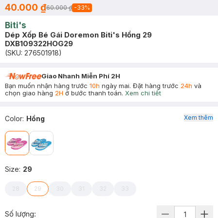
40.000 ₫
60.000 ₫
-
33
%
Biti's
Dép Xốp Bé Gái Doremon Biti's Hồng 29
DXB109322HOG29
(SKU:
276501918
)
Giao Nhanh Miễn Phí 2H
Bạn muốn nhận hàng trước
10h
ngày mai. Đặt hàng trước
24h
và
chọn giao hàng
2H
ở bước thanh toán.
Xem chi tiết
Xem thêm
Color
:
Hồng
Size
:
29
28
29
30
31
32
33
Số lượng: