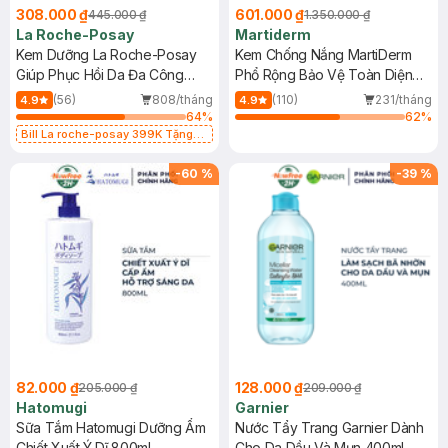
308.000 ₫
601.000 ₫
445.000 ₫
1.350.000 ₫
La Roche-Posay
Martiderm
Kem Dưỡng La Roche-Posay
Kem Chống Nắng MartiDerm
Giúp Phục Hồi Da Đa Công
Phổ Rộng Bảo Vệ Toàn Diện
Dụng 40ml
40ml
(56)
808/tháng
(110)
231/tháng
4.9
4.9
64
%
62
%
Bill La roche-posay 399K Tặng
Gel rửa mặt da dầu nhạy cảm 50ml
(SL có hạn)
-
60
%
-
39
%
82.000 ₫
128.000 ₫
205.000 ₫
209.000 ₫
Hatomugi
Garnier
Sữa Tắm Hatomugi Dưỡng Ẩm
Nước Tẩy Trang Garnier Dành
Chiết Xuất Ý Dĩ 800ml
Cho Da Dầu Và Mụn 400ml