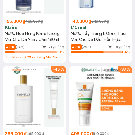
195.000 ₫
143.000 ₫
435.000 ₫
249.000 ₫
Klairs
L'Oreal
Nước Hoa Hồng Klairs Không
Nước Tẩy Trang L'Oreal Tươi
Mùi Cho Da Nhạy Cảm 180ml
Mát Cho Da Dầu, Hỗn Hợp
400ml
(148)
1.7k/tháng
(298)
1.9k/tháng
4.8
4.8
19
%
64
%
Bill Klairs từ 299k Tặng Mặt Nạ
Làm Dịu Da & Kiểm Soát Dầu Nhờn
25ml (SL Có Hạn)
-
46
%
-
33
%
266.000 ₫
406.000 ₫
495.000 ₫
610.000 ₫