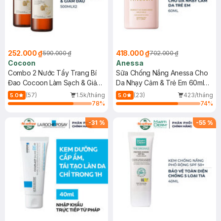
252.000 ₫
418.000 ₫
590.000 ₫
702.000 ₫
Cocoon
Anessa
Combo 2 Nước Tẩy Trang Bí
Sữa Chống Nắng Anessa Cho
Đao Cocoon Làm Sạch & Giảm
Da Nhạy Cảm & Trẻ Em 60ml
Dầu 500ml
(Mới)
(57)
1.5k/tháng
(23)
423/tháng
5.0
5.0
78
%
74
%
-
31
%
-
55
%