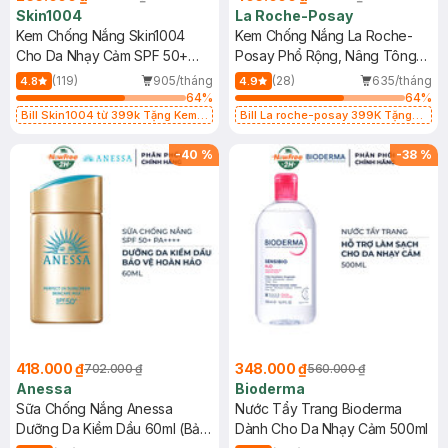
Skin1004
La Roche-Posay
Kem Chống Nắng Skin1004
Kem Chống Nắng La Roche-
Cho Da Nhạy Cảm SPF 50+
Posay Phổ Rộng, Nâng Tông
50ml
Kiềm Dầu 50ml
(119)
905/tháng
(28)
635/tháng
4.8
4.9
64
%
64
%
Bill Skin1004 từ 399k Tặng Kem
Bill La roche-posay 399K Tặng
Chống Nắng Cho Da Nhạy Cảm
Gel rửa mặt da dầu nhạy cảm 50ml
SPF 50+ 20ml (SL Có Hạn)
(SL có hạn)
-
40
%
-
38
%
418.000 ₫
348.000 ₫
702.000 ₫
560.000 ₫
Anessa
Bioderma
Sữa Chống Nắng Anessa
Nước Tẩy Trang Bioderma
Dưỡng Da Kiềm Dầu 60ml (Bản
Dành Cho Da Nhạy Cảm 500ml