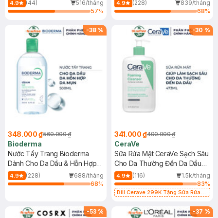
Mới)
(44)
516/tháng
(228)
839/tháng
4.9
4.9
57
%
68
%
-
38
%
-
30
%
348.000 ₫
341.000 ₫
560.000 ₫
490.000 ₫
Bioderma
CeraVe
Nước Tẩy Trang Bioderma
Sữa Rửa Mặt CeraVe Sạch Sâu
Dành Cho Da Dầu & Hỗn Hợp
Cho Da Thường Đến Da Dầu
500ml
473ml
(228)
688/tháng
(116)
1.5k/tháng
4.9
4.9
68
%
83
%
Bill Cerave 299K Tặng Sữa Rửa
Mặt Cerave 30ml (SL có hạn)
-
53
%
-
37
%