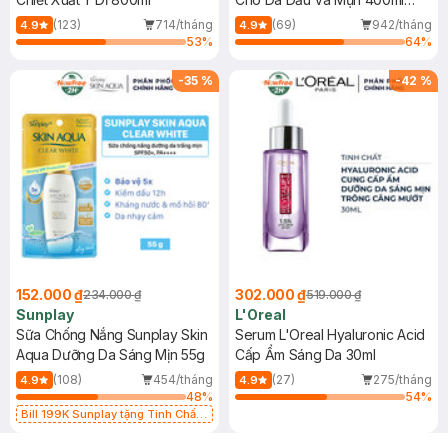
(Mới)
(123)
714/tháng
(69)
942/tháng
4.9
4.9
53
%
64
%
-
35
%
-
42
%
152.000 ₫
302.000 ₫
234.000 ₫
519.000 ₫
Sunplay
L'Oreal
Sữa Chống Nắng Sunplay Skin
Serum L'Oreal Hyaluronic Acid
Aqua Dưỡng Da Sáng Mịn 55g
Cấp Ẩm Sáng Da 30ml
(108)
454/tháng
(27)
275/tháng
4.9
4.9
48
%
54
%
Bill 199K Sunplay tặng Tinh Chất
Chống Nắng 7g trị giá 30K (SL có
hạn)