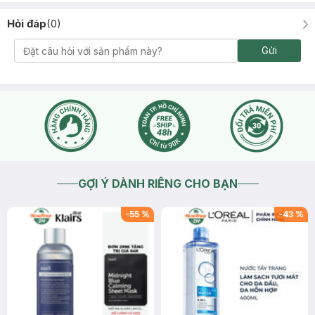
Hỏi đáp
(
0
)
Gửi
GỢI Ý DÀNH RIÊNG CHO BẠN
-
55
%
-
43
%