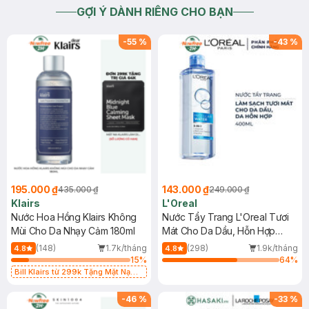
GỢI Ý DÀNH RIÊNG CHO BẠN
-
55
%
-
43
%
195.000 ₫
143.000 ₫
435.000 ₫
249.000 ₫
Klairs
L'Oreal
Nước Hoa Hồng Klairs Không
Nước Tẩy Trang L'Oreal Tươi
Mùi Cho Da Nhạy Cảm 180ml
Mát Cho Da Dầu, Hỗn Hợp
400ml
(148)
1.7k/tháng
(298)
1.9k/tháng
4.8
4.8
15
%
64
%
Bill Klairs từ 299k Tặng Mặt Nạ
Làm Dịu Da & Kiểm Soát Dầu Nhờn
25ml (SL Có Hạn)
-
46
%
-
33
%