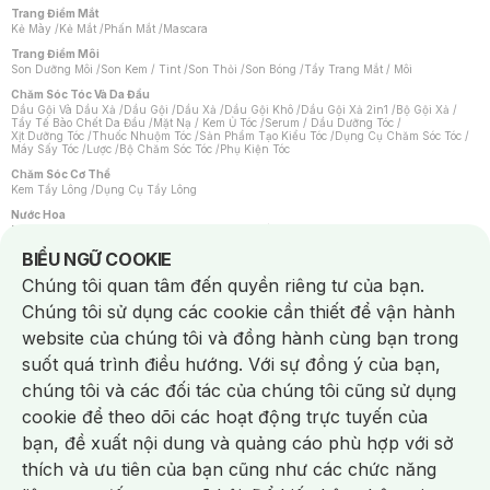
Trang Điểm Mắt
Kẻ Mày
/
Kẻ Mắt
/
Phấn Mắt
/
Mascara
Trang Điểm Môi
Son Dưỡng Môi
/
Son Kem / Tint
/
Son Thỏi
/
Son Bóng
/
Tẩy Trang Mắt / Môi
Chăm Sóc Tóc Và Da Đầu
Dầu Gội Và Dầu Xả
/
Dầu Gội
/
Dầu Xả
/
Dầu Gội Khô
/
Dầu Gội Xả 2in1
/
Bộ Gội Xả
/
Tẩy Tế Bào Chết Da Đầu
/
Mặt Nạ / Kem Ủ Tóc
/
Serum / Dầu Dưỡng Tóc
/
Xịt Dưỡng Tóc
/
Thuốc Nhuộm Tóc
/
Sản Phẩm Tạo Kiểu Tóc
/
Dụng Cụ Chăm Sóc Tóc
/
Máy Sấy Tóc
/
Lược
/
Bộ Chăm Sóc Tóc
/
Phụ Kiện Tóc
Chăm Sóc Cơ Thể
Kem Tẩy Lông
/
Dụng Cụ Tẩy Lông
Nước Hoa
Nước Hoa Nữ
/
Nước Hoa Nam
/
Nước Hoa Cao Cấp
/
Xịt Thơm Toàn Thân
/
Nước Hoa Vùng Kín
Notice about cookies usage
BIỂU NGỮ COOKIE
Chăm Sóc Cá Nhân
Chúng tôi quan tâm đến quyền riêng tư của bạn.
Chống Muỗi
/
Khẩu Trang
/
Máy Massage
/
Mặt Nạ Xông Hơi
/
Nước Rửa Tay
/
Sản Phẩm Chăm Sóc Khác
/
Bàn Chải Đánh Răng
/
Bàn Chải Điện
/
Chúng tôi sử dụng các cookie cần thiết để vận hành
Hỗ Trợ Trắng Răng
/
Kem Đánh Răng
/
Máy Tăm Nước
/
Nước Súc Miệng
/
Tăm / Chỉ Nha Khoa
/
Xịt Thơm Miệng
/
Dung Dịch Vệ Sinh
/
Dưỡng Vùng Kín
/
website của chúng tôi và đồng hành cùng bạn trong
Khăn Ướt Vệ Sinh Vùng Kín
/
Băng Vệ Sinh
/
Tampon
/
Bọt Cạo Râu
/
Dao Cạo Râu
/
Máy Cạo Râu
suốt quá trình điều hướng. Với sự đồng ý của bạn,
Vấn Đề Về Da
chúng tôi và các đối tác của chúng tôi cũng sử dụng
Da Dầu / Lỗ Chân Lông To
/
Da Khô / Mất Nước
/
Da Lão Hóa
/
Da Mụn
/
Da Nhạy Cảm / Kích Ứng
/
Da Xỉn Màu
/
Thâm / Nám / Tàn Nhang
/
cookie để theo dõi các hoạt động trực tuyến của
Quầng Thâm & Bọng Mắt
/
Sẹo
/
Viêm Da Cơ Địa
bạn, đề xuất nội dung và quảng cáo phù hợp với sở
Dụng Cụ / Phụ Kiện Chăm Sóc Da
Chat i
Bông Tẩy Trang
/
Khăn Lau Mặt Khô
/
Dụng Cụ / Máy Rửa Mặt
/
Máy Chăm Sóc Da
/
thích và ưu tiên của bạn cũng như các chức năng
Dụng Cụ Chăm Sóc Khác