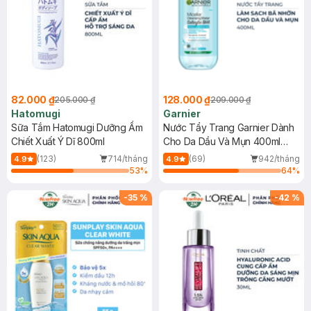
82.000 ₫
128.000 ₫
205.000 ₫
209.000 ₫
Hatomugi
Garnier
Sữa Tắm Hatomugi Dưỡng Ẩm
Nước Tẩy Trang Garnier Dành
Chiết Xuất Ý Dĩ 800ml
Cho Da Dầu Và Mụn 400ml
(Mới)
(123)
714/tháng
(69)
942/tháng
4.9
4.9
53
%
64
%
-
35
%
-
42
%