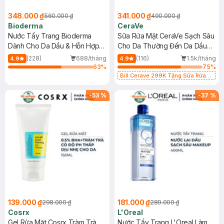
348.000 ₫
341.000 ₫
560.000 ₫
490.000 ₫
Bioderma
CeraVe
Nước Tẩy Trang Bioderma
Sữa Rửa Mặt CeraVe Sạch Sâu
Dành Cho Da Dầu & Hỗn Hợp
Cho Da Thường Đến Da Dầu
500ml
473ml
(228)
688/tháng
(116)
1.5k/tháng
4.9
4.9
63
%
75
%
Bill Cerave 299K Tặng Sữa Rửa
Mặt Cerave 30ml (SL có hạn)
-
53
%
-
37
%
139.000 ₫
181.000 ₫
298.000 ₫
289.000 ₫
Cosrx
L'Oreal
Gel Rửa Mặt Cosrx Tràm Trà,
Nước Tẩy Trang L'Oreal Làm