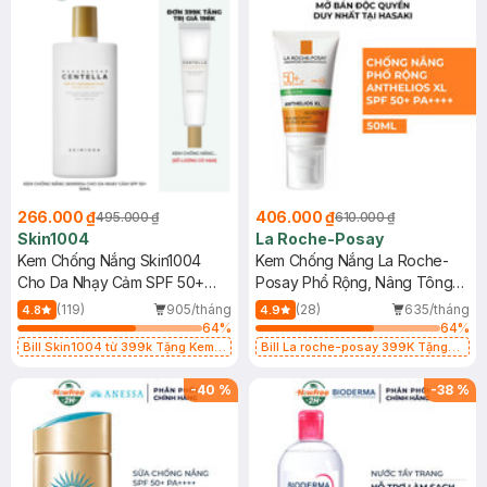
266.000 ₫
406.000 ₫
495.000 ₫
610.000 ₫
Skin1004
La Roche-Posay
Kem Chống Nắng Skin1004
Kem Chống Nắng La Roche-
Cho Da Nhạy Cảm SPF 50+
Posay Phổ Rộng, Nâng Tông
50ml
Kiềm Dầu 50ml
(119)
905/tháng
(28)
635/tháng
4.8
4.9
64
%
64
%
Bill Skin1004 từ 399k Tặng Kem
Bill La roche-posay 399K Tặng
Chống Nắng Cho Da Nhạy Cảm
Gel rửa mặt da dầu nhạy cảm 50ml
SPF 50+ 20ml (SL Có Hạn)
(SL có hạn)
-
40
%
-
38
%