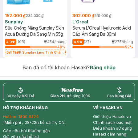
152.000 ₫
302.000 ₫
234.000 ₫
519.000 ₫
Sunplay
L'Oreal
Sữa Chống Nắng Sunplay Skin
Serum L'Oreal Hyaluronic Acid
Aqua Dưỡng Da Sáng Mịn 55g
Cấp Ẩm Sáng Da 30ml
(108)
454/tháng
(27)
275/tháng
4.9
4.9
48
%
52
%
Bill 199K Sunplay tặng Tinh Chất
Chống Nắng 7g trị giá 30K (SL có
hạn)
Bạn đã có tài khoản Hasaki?
Đăng nhập
return
nowfree
price
HỖ TRỢ KHÁCH HÀNG
VỀ HASAKI.VN
Hotline:
1800 6324
Giới thiệu Hasaki.vn
(Miễn phí , 08-22h kể cả T7, CN)
Chính sách bảo mật
Điều khoản sử dụng
Các câu hỏi thường gặp
Hasaki cẩm nang
Gửi yêu cầu hỗ trợ