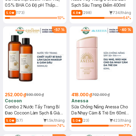
0.5% BHA Có Độ pH Thấp
Sạch Sâu Trang Điểm 400ml
150ml
(173)
(298)
734/tháng
5.0
4.8
10
%
64
%
-
57
%
-
40
%
252.000 ₫
418.000 ₫
590.000 ₫
702.000 ₫
Cocoon
Anessa
Combo 2 Nước Tẩy Trang Bí
Sữa Chống Nắng Anessa Cho
Đao Cocoon Làm Sạch & Giảm
Da Nhạy Cảm & Trẻ Em 60ml
Dầu 500ml
(Mới)
(57)
1.5k/tháng
(23)
423/tháng
5.0
5.0
74
%
71
%