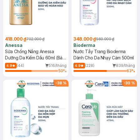
418.000 ₫
348.000 ₫
702.000 ₫
560.000 ₫
Anessa
Bioderma
Sữa Chống Nắng Anessa
Nước Tẩy Trang Bioderma
Dưỡng Da Kiềm Dầu 60ml (Bản
Dành Cho Da Nhạy Cảm 500ml
Mới)
(44)
516/tháng
(228)
839/tháng
4.9
4.9
50
%
63
%
-
38
%
-
30
%