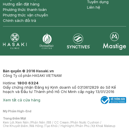
Tuyển dụng
Hướng dẫn đặt hàng
Liên hệ
Phương thức thanh toán
Phương thức vận chuyển
Chính sách đổi trả
Synctives
Clinic
Dermahair
Mastige
Bản quyền © 2016 Hasaki.vn
Công Ty cổ phần HASAKI VIETNAM
Hotline:
1800 6324
Giấy chứng nhận Đăng ký Kinh doanh số 0313612829 do Sở Kế
hoạch và Đầu tư Thành phố Hồ Chí Minh cấp ngày 13/01/2016
Xem tất cả cửa hàng
Mỹ Phẩm High-End
Trang Điểm Mặt
Kem Lót
/
Kem Nền
/
Phấn Nền
/
BB / CC Cream
/
Phấn Nước Cushion
/
Che Khuyết Điểm
/
Má Hồng
/
Tạo Khối / Highlight
/
Phấn Phủ
/
Xịt Khoá Makeup