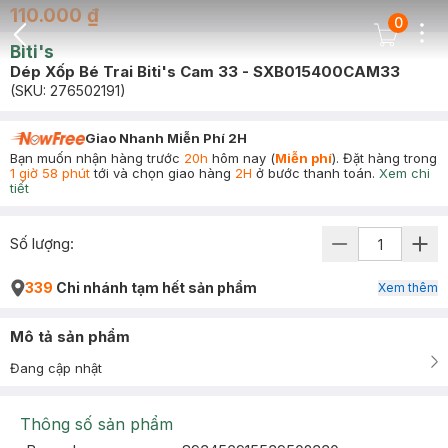
110.000 ₫
0
Dots
Cart Icon
Biti's
Back Icon
Dép Xốp Bé Trai Biti's Cam 33 - SXB015400CAM33
(SKU:
276502191
)
Giao Nhanh Miễn Phí 2H
Bạn muốn nhận hàng trước
20h
hôm nay (
Miễn phí
). Đặt hàng trong
1 giờ 58 phút
tới và chọn giao hàng
2H
ở bước thanh toán.
Xem chi
tiết
Số lượng:
339
Chi nhánh tạm hết sản phẩm
Xem thêm
Mô tả sản phẩm
Đang cập nhật
Thông số sản phẩm