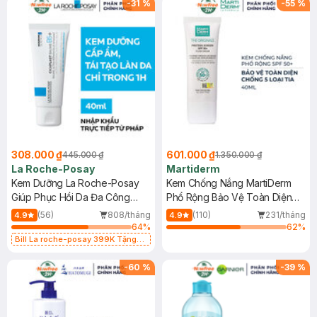
-
31
%
-
55
%
308.000 ₫
601.000 ₫
445.000 ₫
1.350.000 ₫
La Roche-Posay
Martiderm
Kem Dưỡng La Roche-Posay
Kem Chống Nắng MartiDerm
Giúp Phục Hồi Da Đa Công
Phổ Rộng Bảo Vệ Toàn Diện
Dụng 40ml
40ml
(56)
808/tháng
(110)
231/tháng
4.9
4.9
64
%
62
%
Bill La roche-posay 399K Tặng
Gel rửa mặt da dầu nhạy cảm 50ml
(SL có hạn)
-
60
%
-
39
%