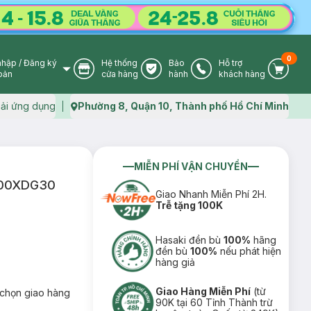
0
nhập
/
Đăng ký
Hệ thống
Bảo
Hỗ trợ
User Icon
Store Icon
Warranty Icon
Phone Icon
Cart I
oản
cửa hàng
hành
khách hàng
ải ứng dụng
Phường 8, Quận 10, Thành phố Hồ Chí Minh
Map icon
MIỄN PHÍ VẬN CHUYỂN
5400XDG30
Giao Nhanh Miễn Phí 2H.
Trễ tặng 100K
Hasaki đền bù
100%
hãng
đền bù
100%
nếu phát hiện
hàng giả
Giao Hàng Miễn Phí
(từ
chọn giao hàng
90K tại 60 Tỉnh Thành trừ