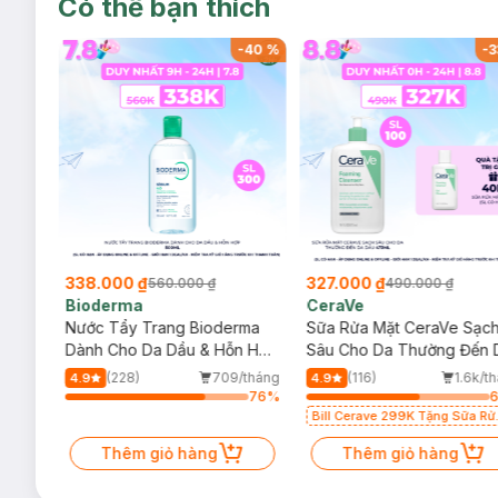
Có thể bạn thích
-
39
%
-
40
%
-
3
338.000 ₫
327.000 ₫
560.000 ₫
490.000 ₫
Bioderma
CeraVe
rma
Nước Tẩy Trang Bioderma
Sữa Rửa Mặt CeraVe Sạc
m
Dành Cho Da Dầu & Hỗn Hợp
Sâu Cho Da Thường Đến 
500ml
Dầu 473ml
/tháng
(228)
709/tháng
(116)
1.6k/t
4.9
4.9
19
%
76
%
Bill Cerave 299K Tặng Sữa Rử
Mặt Cerave 30ml (SL có hạn)
Thêm giỏ hàng
Thêm giỏ hàng