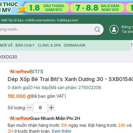
 Mặt
Tẩy tế bào chết
Bioderma
Nước Giặt
Bagsmart
Đăng 
Search icon
Tài kh
T
MỚI VỀ
BÁN CHẠY
CLINIC & SPA
DERMAHAIR
400XDG30
BITI'S
Dép Xốp Bé Trai Biti's Xanh Dương 30 - SXB01
0
đánh giá
|
0
Hỏi đáp
|
Mã sản phẩm:
276502208
110.000 ₫
(Đã bao gồm VAT)
Số lượng:
Giao Nhanh Miễn Phí 2H
Bạn muốn nhận hàng trước
10h
ngày mai. Đặt hàng trước
24h
và 
2H
ở bước thanh toán.
Xem thêm