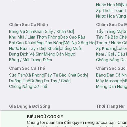
Nước Hoa Nữ
Nư
Xịt Thơm Toàn 
Nước Hoa Vùng 
Chăm Sóc Cá Nhân
Chăm Sóc Da 
Băng Vệ Sinh
Khăn Giấy / Khăn Ướt
Tẩy Trang Mặt
S
Khử Mùi / Làm Thơm Phòng
Dao Cạo Râu
Tẩy Tế Bào Chế
Bọt Cạo Râu
Miếng Dán Nóng
Mặt Nạ Xông Hơi
Toner / Nước C
Nước Rửa Tay / Diệt Khuẩn
Chống Muỗi
Xịt Khoáng
Lotio
Dung Dịch Vệ Sinh
Miếng Dán Ngực
Kem / Gel / Dầu
Bông / Mút Trang Điểm
Chống Nắng Da 
Chăm Sóc Cơ Thể
Chăm Sóc Sức
Sữa Tắm
Xà Phòng
Tẩy Tế Bào Chết Body
Băng Dán Cá Nh
Dưỡng Thể
Dưỡng Da Tay / Chân
Máy Massage
Mặ
Chống Nắng Cơ Thể
Miếng Dán Nón
Gia Dụng & Đời Sống
Thời Trang Nữ
Khăn Tắm
Bông Tắm / Phụ Kiện Tắm
Áo Crop Top N
Notice about cookies usage
Cookie Consent
BIỂU NGỮ COOKIE
Phụ Kiện Điện Thoại
Quạt Cầm Tay / Quạt Mini
Áo Thun Nữ
Áo 
Chúng tôi quan tâm đến quyền riêng tư của bạn. Chún
Khử Mùi / Làm Thơm Phòng
Nước Giặt
Nước Xả
Quần Lót Nữ
Quầ