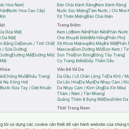
ớc Hoa Nam
Bàn Chải Đánh Răng
Kem Đánh Răng
Thân
Nước Hoa Cao Cấp
Nước Súc Miệng
Tăm Nước / Chỉ Nha 
Kín
Xịt Thơm Miệng
Bàn Chải Điện
Mặt
Trang Điểm
ữa Rửa Mặt
Kem Lót
Kem Nền
Phấn Nền
Phấn Nước
t Da Mặt
Che Khuyết Điểm
Má Hồng
Phấn Phủ
ân Bằng Da
Serum / Tinh Chất
Xịt Khoá Makeup
Kẻ Mày
Kẻ Mắt
Phấn 
n / Sữa Dưỡng
Mascara
Son Dưỡng Môi
Son Kem / Tin
 Dưỡng
Dưỡng Mắt
Dưỡng Môi
Son Thỏi
Son Bóng
Bông Tẩy Trang
Mặt
Cọ Trang Điểm
Giấy Thấm Dầu
 Khỏe
Vấn Đề Về Da
ân
Chống Muỗi
Khẩu Trang
Da Dầu / Lỗ Chân Lông To
Da Khô / M
t Nạ Xông Hơi
Da Lão Hóa
Da Mụn
Da Nhạy Cảm / Kí
g
Nước Rửa Tay / Diệt Khuẩn
Da Nhạy Cảm / Kích Ứng
Da Xỉn Màu
Thâm / Nám / Tàn Nhang
Quầng Thâm & Bọng Mắt
Sẹo
Viêm Da
Thời Trang Nam
ữ
Áo Hai Dây Nữ
Áo Polo Nữ
Áo Polo Nam
Áo Thun Nam
Áo Tank T
Tank Top Nữ
Quần Dài Nữ
Quần Lót Nam
Quần Short Nam
g tôi sử dụng các cookie cần thiết để vận hành website của chúng t
n Short Nữ