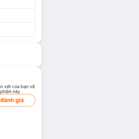
ận xét của bạn về
 phẩm này
 đánh giá