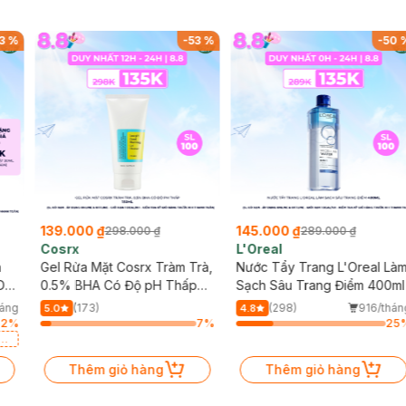
3
%
-
53
%
-
50
139.000 ₫
145.000 ₫
298.000 ₫
289.000 ₫
Cosrx
L'Oreal
h
Gel Rửa Mặt Cosrx Tràm Trà,
Nước Tẩy Trang L'Oreal Là
Da
0.5% BHA Có Độ pH Thấp
Sạch Sâu Trang Điểm 400ml
150ml
háng
(173)
(298)
916/thán
5.0
4.8
62
%
7
%
25
a
Thêm giỏ hàng
Thêm giỏ hàng