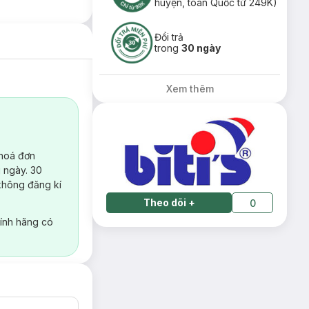
huyện, toàn Quốc từ 249K)
Đổi trả
trong
30 ngày
Xem thêm
 hoá đơn
 ngày. 30
không đăng kí
Theo dõi
+
0
ính hãng có