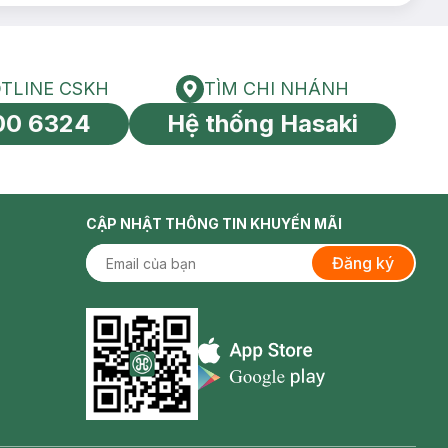
TLINE CSKH
TÌM CHI NHÁNH
HOTLINE CSKH
Tìm chi nhánh
00 6324
Hệ thống Hasaki
tín toàn cầu
CẬP NHẬT THÔNG TIN KHUYẾN MÃI
Đăng ký
Appstore icon
Goolge Play icon