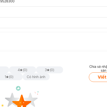
39528300
Chia sẻ nh
)
4
(
0
)
3
(
0
)
sản
Viết
1
(
0
)
Có hình ảnh