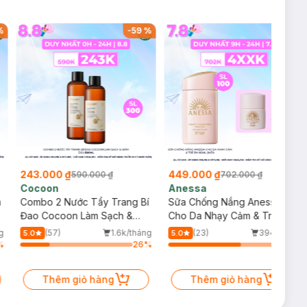
%
-
59
%
-
36
%
243.000 ₫
449.000 ₫
590.000 ₫
702.000 ₫
Cocoon
Anessa
m
Combo 2 Nước Tẩy Trang Bí
Sữa Chống Nắng Anessa
Đao Cocoon Làm Sạch &
Cho Da Nhạy Cảm & Trẻ Em
Giảm Dầu 500ml
60ml (Mới)
g
(57)
1.6k/tháng
(23)
394/tháng
5.0
5.0
%
26
%
64
%
Thêm giỏ hàng
Thêm giỏ hàng