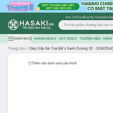
Kem Chống Nắng
Tẩy Trang
Sữa Rửa
Logo
DANH MỤC
HASAKI DEALS
HOT DEALS
THƯƠNG HIỆU
HÀNG 
Hamburger icon
Trang chủ
Dép Xốp Bé Trai Biti's Xanh Dương 30 - SXB015
Thêm vào danh sách yêu thích