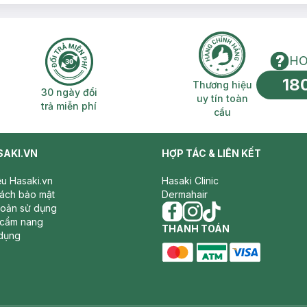
HO
18
n phí 2H
30 ngày đổi trả miễn phí
Thương hiệu uy 
Thương hiệu
30 ngày đổi
uy tín toàn
trả miễn phí
cầu
SAKI.VN
HỢP TÁC & LIÊN KẾT
iệu Hasaki.vn
Hasaki Clinic
sách bảo mật
Dermahair
hoản sử dụng
 cẩm nang
facebook
THANH TOÁN
instagram
tiktok
dụng
master card
ATM card
visa card