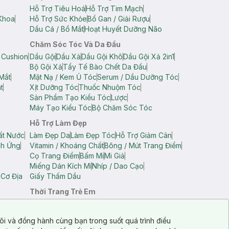
Hỗ Trợ Tiêu Hoá
Hỗ Trợ Tim Mạch
Khoa
Hỗ Trợ Sức Khỏe
Bổ Gan / Giải Rượu
Dầu Cá / Bổ Mắt
Hoạt Huyết Dưỡng Não
Chăm Sóc Tóc Và Da Đầu
 Cushion
Dầu Gội
Dầu Xả
Dầu Gội Khô
Dầu Gội Xả 2in1
Bộ Gội Xả
Tẩy Tế Bào Chết Da Đầu
Mắt
Mặt Nạ / Kem Ủ Tóc
Serum / Dầu Dưỡng Tóc
t
Xịt Dưỡng Tóc
Thuốc Nhuộm Tóc
Sản Phẩm Tạo Kiểu Tóc
Lược
Máy Tạo Kiểu Tóc
Bộ Chăm Sóc Tóc
Hỗ Trợ Làm Đẹp
ất Nước
Làm Đẹp Da
Làm Đẹp Tóc
Hỗ Trợ Giảm Cân
ch Ứng
Vitamin / Khoáng Chất
Bông / Mút Trang Điểm
Cọ Trang Điểm
Bấm Mi
Mi Giả
Miếng Dán Kích Mí
Nhíp / Dao Cạo
 Cơ Địa
Giấy Thấm Dầu
Thời Trang Trẻ Em
op Nam
Áo Dây Trẻ Em
Áo Thun Trẻ Em
Áo Sát Nách Trẻ Em
Quần Short Trẻ Em
ôi và đồng hành cùng bạn trong suốt quá trình điều