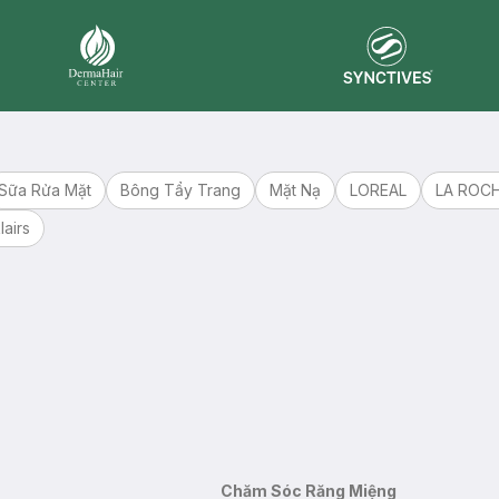
Synctives
Dermahair
Sữa Rửa Mặt
Bông Tẩy Trang
Mặt Nạ
LOREAL
LA ROC
lairs
Chăm Sóc Răng Miệng