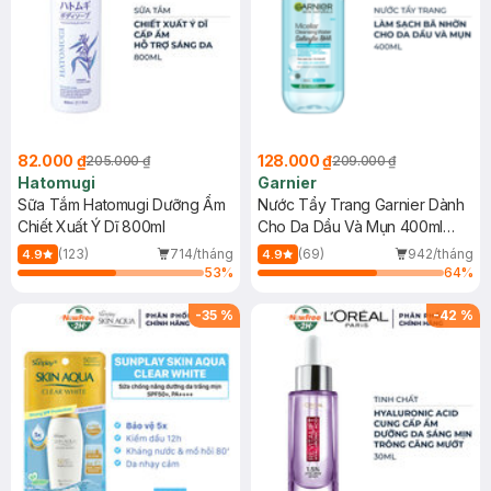
82.000 ₫
128.000 ₫
205.000 ₫
209.000 ₫
Hatomugi
Garnier
Sữa Tắm Hatomugi Dưỡng Ẩm
Nước Tẩy Trang Garnier Dành
Chiết Xuất Ý Dĩ 800ml
Cho Da Dầu Và Mụn 400ml
(Mới)
(123)
714/tháng
(69)
942/tháng
4.9
4.9
53
%
64
%
-
35
%
-
42
%