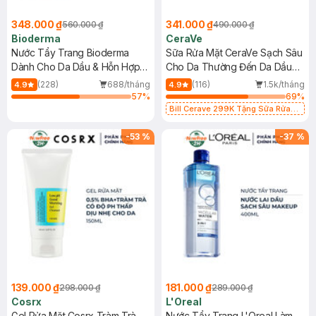
348.000 ₫
341.000 ₫
560.000 ₫
490.000 ₫
Bioderma
CeraVe
Nước Tẩy Trang Bioderma
Sữa Rửa Mặt CeraVe Sạch Sâu
Dành Cho Da Dầu & Hỗn Hợp
Cho Da Thường Đến Da Dầu
500ml
473ml
(228)
688/tháng
(116)
1.5k/tháng
4.9
4.9
57
%
69
%
Bill Cerave 299K Tặng Sữa Rửa
Mặt Cerave 30ml (SL có hạn)
-
53
%
-
37
%
139.000 ₫
181.000 ₫
298.000 ₫
289.000 ₫
Cosrx
L'Oreal
Gel Rửa Mặt Cosrx Tràm Trà,
Nước Tẩy Trang L'Oreal Làm