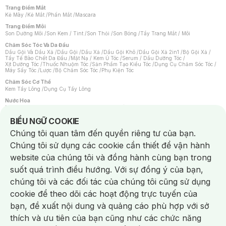
Trang Điểm Mắt
Kẻ Mày
/
Kẻ Mắt
/
Phấn Mắt
/
Mascara
Trang Điểm Môi
Son Dưỡng Môi
/
Son Kem / Tint
/
Son Thỏi
/
Son Bóng
/
Tẩy Trang Mắt / Môi
Chăm Sóc Tóc Và Da Đầu
Dầu Gội Và Dầu Xả
/
Dầu Gội
/
Dầu Xả
/
Dầu Gội Khô
/
Dầu Gội Xả 2in1
/
Bộ Gội Xả
/
Tẩy Tế Bào Chết Da Đầu
/
Mặt Nạ / Kem Ủ Tóc
/
Serum / Dầu Dưỡng Tóc
/
Xịt Dưỡng Tóc
/
Thuốc Nhuộm Tóc
/
Sản Phẩm Tạo Kiểu Tóc
/
Dụng Cụ Chăm Sóc Tóc
/
Máy Sấy Tóc
/
Lược
/
Bộ Chăm Sóc Tóc
/
Phụ Kiện Tóc
Chăm Sóc Cơ Thể
Kem Tẩy Lông
/
Dụng Cụ Tẩy Lông
Nước Hoa
Nước Hoa Nữ
/
Nước Hoa Nam
/
Nước Hoa Cao Cấp
/
Xịt Thơm Toàn Thân
/
Nước Hoa Vùng Kín
Notice about cookies usage
BIỂU NGỮ COOKIE
Chăm Sóc Cá Nhân
Chúng tôi quan tâm đến quyền riêng tư của bạn.
Chống Muỗi
/
Khẩu Trang
/
Máy Massage
/
Mặt Nạ Xông Hơi
/
Nước Rửa Tay
/
Sản Phẩm Chăm Sóc Khác
/
Bàn Chải Đánh Răng
/
Bàn Chải Điện
/
Chúng tôi sử dụng các cookie cần thiết để vận hành
Hỗ Trợ Trắng Răng
/
Kem Đánh Răng
/
Máy Tăm Nước
/
Nước Súc Miệng
/
Tăm / Chỉ Nha Khoa
/
Xịt Thơm Miệng
/
Dung Dịch Vệ Sinh
/
Dưỡng Vùng Kín
/
website của chúng tôi và đồng hành cùng bạn trong
Khăn Ướt Vệ Sinh Vùng Kín
/
Băng Vệ Sinh
/
Tampon
/
Bọt Cạo Râu
/
Dao Cạo Râu
/
Máy Cạo Râu
suốt quá trình điều hướng. Với sự đồng ý của bạn,
Vấn Đề Về Da
chúng tôi và các đối tác của chúng tôi cũng sử dụng
Da Dầu / Lỗ Chân Lông To
/
Da Khô / Mất Nước
/
Da Lão Hóa
/
Da Mụn
/
Da Nhạy Cảm / Kích Ứng
/
Da Xỉn Màu
/
Thâm / Nám / Tàn Nhang
/
cookie để theo dõi các hoạt động trực tuyến của
Quầng Thâm & Bọng Mắt
/
Sẹo
/
Viêm Da Cơ Địa
bạn, đề xuất nội dung và quảng cáo phù hợp với sở
Dụng Cụ / Phụ Kiện Chăm Sóc Da
Chat i
Bông Tẩy Trang
/
Khăn Lau Mặt Khô
/
Dụng Cụ / Máy Rửa Mặt
/
Máy Chăm Sóc Da
/
thích và ưu tiên của bạn cũng như các chức năng
Dụng Cụ Chăm Sóc Khác