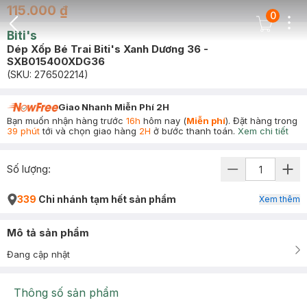
115.000 ₫
0
Dots
Cart Icon
Biti's
Back Icon
Dép Xốp Bé Trai Biti's Xanh Dương 36 -
SXB015400XDG36
(SKU:
276502214
)
Giao Nhanh Miễn Phí 2H
Bạn muốn nhận hàng trước
16h
hôm nay (
Miễn phí
). Đặt hàng trong
39 phút
tới và chọn giao hàng
2H
ở bước thanh toán.
Xem chi tiết
Số lượng:
339
Chi nhánh tạm hết sản phẩm
Xem thêm
Mô tả sản phẩm
Đang cập nhật
Thông số sản phẩm