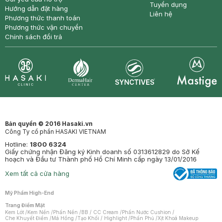
Tuyển dụng
Hướng dẫn đặt hàng
Liên hệ
Phương thức thanh toán
Phương thức vận chuyển
Chính sách đổi trả
Synctives
Clinic
Dermahair
Mastige
Bản quyền © 2016 Hasaki.vn
Công Ty cổ phần HASAKI VIETNAM
Hotline:
1800 6324
Giấy chứng nhận Đăng ký Kinh doanh số 0313612829 do Sở Kế
hoạch và Đầu tư Thành phố Hồ Chí Minh cấp ngày 13/01/2016
Xem tất cả cửa hàng
Mỹ Phẩm High-End
Trang Điểm Mặt
Kem Lót
/
Kem Nền
/
Phấn Nền
/
BB / CC Cream
/
Phấn Nước Cushion
/
Che Khuyết Điểm
/
Má Hồng
/
Tạo Khối / Highlight
/
Phấn Phủ
/
Xịt Khoá Makeup