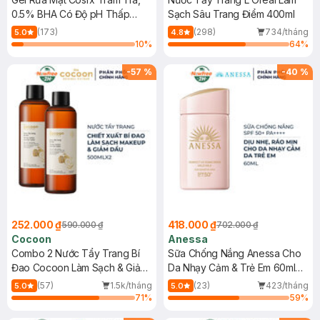
0.5% BHA Có Độ pH Thấp
Sạch Sâu Trang Điểm 400ml
150ml
(173)
(298)
734/tháng
5.0
4.8
10
%
64
%
-
57
%
-
40
%
252.000 ₫
418.000 ₫
590.000 ₫
702.000 ₫
Cocoon
Anessa
Combo 2 Nước Tẩy Trang Bí
Sữa Chống Nắng Anessa Cho
Đao Cocoon Làm Sạch & Giảm
Da Nhạy Cảm & Trẻ Em 60ml
Dầu 500ml
(Mới)
(57)
1.5k/tháng
(23)
423/tháng
5.0
5.0
71
%
59
%