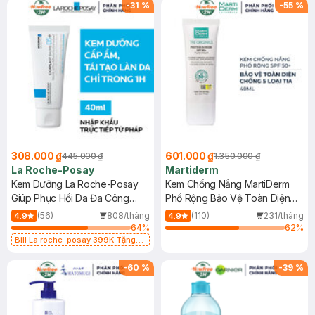
-
31
%
-
55
%
308.000 ₫
601.000 ₫
445.000 ₫
1.350.000 ₫
La Roche-Posay
Martiderm
Kem Dưỡng La Roche-Posay
Kem Chống Nắng MartiDerm
Giúp Phục Hồi Da Đa Công
Phổ Rộng Bảo Vệ Toàn Diện
Dụng 40ml
40ml
(56)
808/tháng
(110)
231/tháng
4.9
4.9
64
%
62
%
Bill La roche-posay 399K Tặng
Gel rửa mặt da dầu nhạy cảm 50ml
(SL có hạn)
-
60
%
-
39
%