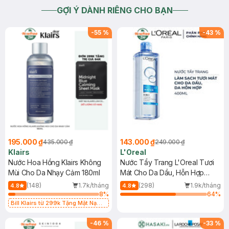
GỢI Ý DÀNH RIÊNG CHO BẠN
-
55
%
-
43
%
195.000 ₫
143.000 ₫
435.000 ₫
249.000 ₫
Klairs
L'Oreal
Nước Hoa Hồng Klairs Không
Nước Tẩy Trang L'Oreal Tươi
Mùi Cho Da Nhạy Cảm 180ml
Mát Cho Da Dầu, Hỗn Hợp
400ml
(148)
1.7k/tháng
(298)
1.9k/tháng
4.8
4.8
8
%
64
%
Bill Klairs từ 299k Tặng Mặt Nạ
Làm Dịu Da & Kiểm Soát Dầu Nhờn
25ml (SL Có Hạn)
-
46
%
-
33
%