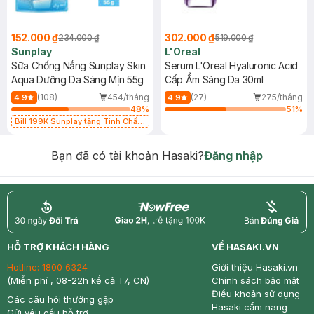
152.000 ₫
302.000 ₫
234.000 ₫
519.000 ₫
Sunplay
L'Oreal
Sữa Chống Nắng Sunplay Skin
Serum L'Oreal Hyaluronic Acid
Aqua Dưỡng Da Sáng Mịn 55g
Cấp Ẩm Sáng Da 30ml
(108)
454/tháng
(27)
275/tháng
4.9
4.9
48
%
51
%
Bill 199K Sunplay tặng Tinh Chất
Chống Nắng 7g trị giá 30K (SL có
hạn)
Bạn đã có tài khoản Hasaki?
Đăng nhập
return
nowfree
price
HỖ TRỢ KHÁCH HÀNG
VỀ HASAKI.VN
Hotline:
1800 6324
Giới thiệu Hasaki.vn
(Miễn phí , 08-22h kể cả T7, CN)
Chính sách bảo mật
Điều khoản sử dụng
Các câu hỏi thường gặp
Hasaki cẩm nang
Gửi yêu cầu hỗ trợ