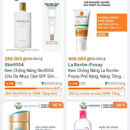
266.000 ₫
406.000 ₫
495.000 ₫
610.000 ₫
Skin1004
La Roche-Posay
Kem Chống Nắng Skin1004
Kem Chống Nắng La Roche-
Cho Da Nhạy Cảm SPF 50+
Posay Phổ Rộng, Nâng Tông
50ml
Kiềm Dầu 50ml
(119)
905/tháng
(28)
635/tháng
4.8
4.9
64
%
64
%
Bill Skin1004 từ 399k Tặng Kem
Bill La roche-posay 399K Tặng
Chống Nắng Cho Da Nhạy Cảm
Gel rửa mặt da dầu nhạy cảm 50ml
SPF 50+ 20ml (SL Có Hạn)
(SL có hạn)
-
40
%
-
38
%