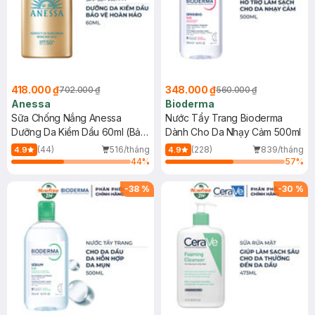
418.000 ₫
348.000 ₫
702.000 ₫
560.000 ₫
Anessa
Bioderma
Sữa Chống Nắng Anessa
Nước Tẩy Trang Bioderma
Dưỡng Da Kiềm Dầu 60ml (Bản
Dành Cho Da Nhạy Cảm 500ml
Mới)
(44)
516/tháng
(228)
839/tháng
4.9
4.9
44
%
57
%
-
38
%
-
30
%