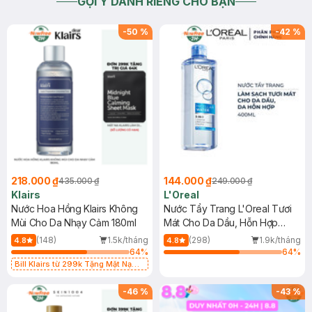
GỢI Ý DÀNH RIÊNG CHO BẠN
-
50
%
-
42
%
218.000 ₫
144.000 ₫
435.000 ₫
249.000 ₫
Klairs
L'Oreal
Nước Hoa Hồng Klairs Không
Nước Tẩy Trang L'Oreal Tươi
Mùi Cho Da Nhạy Cảm 180ml
Mát Cho Da Dầu, Hỗn Hợp
400ml
(148)
1.5k/tháng
(298)
1.9k/tháng
4.8
4.8
64
%
64
%
Bill Klairs từ 299k Tặng Mặt Nạ
Làm Dịu Da & Kiểm Soát Dầu Nhờn
25ml (SL Có Hạn)
-
46
%
-
43
%