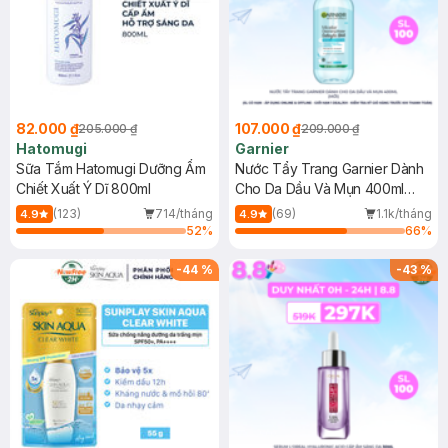
82.000 ₫
107.000 ₫
205.000 ₫
209.000 ₫
Hatomugi
Garnier
Sữa Tắm Hatomugi Dưỡng Ẩm
Nước Tẩy Trang Garnier Dành
Chiết Xuất Ý Dĩ 800ml
Cho Da Dầu Và Mụn 400ml
(Mới)
(123)
714/tháng
(69)
1.1k/tháng
4.9
4.9
52
%
66
%
-
44
%
-
43
%