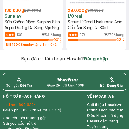
130.000 ₫
297.000 ₫
234.000 ₫
519.000 ₫
Sunplay
L'Oreal
Sữa Chống Nắng Sunplay Skin
Serum L'Oreal Hyaluronic Acid
Aqua Dưỡng Da Sáng Mịn 55g
Cấp Ẩm Sáng Da 30ml
(108)
531/tháng
(27)
279/tháng
4.9
4.9
90
%
22
%
Bill 199K Sunplay tặng Tinh Chất
Chống Nắng 7g trị giá 30K (SL có
hạn)
Bạn đã có tài khoản Hasaki?
Đăng nhập
return
nowfree
price
HỖ TRỢ KHÁCH HÀNG
VỀ HASAKI.VN
Hotline:
1800 6324
Giới thiệu Hasaki.vn
(Miễn phí , 08-22h kể cả T7, CN)
Chính sách bảo mật
Điều khoản sử dụng
Các câu hỏi thường gặp
Hasaki cẩm nang
Gửi yêu cầu hỗ trợ
Tuyển dụng
Hướng dẫn đặt hàng