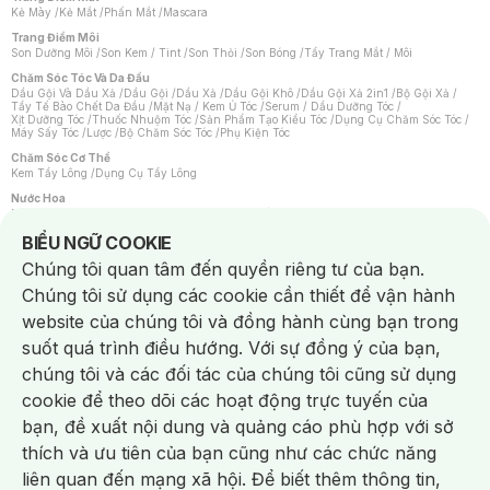
Kẻ Mày
/
Kẻ Mắt
/
Phấn Mắt
/
Mascara
Trang Điểm Môi
Son Dưỡng Môi
/
Son Kem / Tint
/
Son Thỏi
/
Son Bóng
/
Tẩy Trang Mắt / Môi
Chăm Sóc Tóc Và Da Đầu
Dầu Gội Và Dầu Xả
/
Dầu Gội
/
Dầu Xả
/
Dầu Gội Khô
/
Dầu Gội Xả 2in1
/
Bộ Gội Xả
/
Tẩy Tế Bào Chết Da Đầu
/
Mặt Nạ / Kem Ủ Tóc
/
Serum / Dầu Dưỡng Tóc
/
Xịt Dưỡng Tóc
/
Thuốc Nhuộm Tóc
/
Sản Phẩm Tạo Kiểu Tóc
/
Dụng Cụ Chăm Sóc Tóc
/
Máy Sấy Tóc
/
Lược
/
Bộ Chăm Sóc Tóc
/
Phụ Kiện Tóc
Chăm Sóc Cơ Thể
Kem Tẩy Lông
/
Dụng Cụ Tẩy Lông
Nước Hoa
Nước Hoa Nữ
/
Nước Hoa Nam
/
Nước Hoa Cao Cấp
/
Xịt Thơm Toàn Thân
/
Nước Hoa Vùng Kín
Notice about cookies usage
BIỂU NGỮ COOKIE
Chăm Sóc Cá Nhân
Chúng tôi quan tâm đến quyền riêng tư của bạn.
Chống Muỗi
/
Khẩu Trang
/
Máy Massage
/
Mặt Nạ Xông Hơi
/
Nước Rửa Tay
/
Sản Phẩm Chăm Sóc Khác
/
Bàn Chải Đánh Răng
/
Bàn Chải Điện
/
Chúng tôi sử dụng các cookie cần thiết để vận hành
Hỗ Trợ Trắng Răng
/
Kem Đánh Răng
/
Máy Tăm Nước
/
Nước Súc Miệng
/
Tăm / Chỉ Nha Khoa
/
Xịt Thơm Miệng
/
Dung Dịch Vệ Sinh
/
Dưỡng Vùng Kín
/
website của chúng tôi và đồng hành cùng bạn trong
Khăn Ướt Vệ Sinh Vùng Kín
/
Băng Vệ Sinh
/
Tampon
/
Bọt Cạo Râu
/
Dao Cạo Râu
/
Máy Cạo Râu
suốt quá trình điều hướng. Với sự đồng ý của bạn,
Vấn Đề Về Da
chúng tôi và các đối tác của chúng tôi cũng sử dụng
Da Dầu / Lỗ Chân Lông To
/
Da Khô / Mất Nước
/
Da Lão Hóa
/
Da Mụn
/
Da Nhạy Cảm / Kích Ứng
/
Da Xỉn Màu
/
Thâm / Nám / Tàn Nhang
/
cookie để theo dõi các hoạt động trực tuyến của
Quầng Thâm & Bọng Mắt
/
Sẹo
/
Viêm Da Cơ Địa
bạn, đề xuất nội dung và quảng cáo phù hợp với sở
Dụng Cụ / Phụ Kiện Chăm Sóc Da
Chat i
Bông Tẩy Trang
/
Khăn Lau Mặt Khô
/
Dụng Cụ / Máy Rửa Mặt
/
Máy Chăm Sóc Da
/
thích và ưu tiên của bạn cũng như các chức năng
Dụng Cụ Chăm Sóc Khác
liên quan đến mạng xã hội. Để biết thêm thông tin,