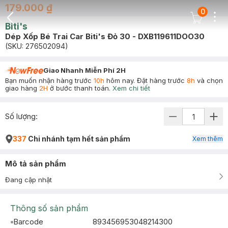
179.000 ₫
0
Dots
Cart Icon
Biti's
Back Icon
Dép Xốp Bé Trai Car Biti's Đỏ 30 - DXB119611DOO30
(SKU:
276502094
)
Giao Nhanh Miễn Phí 2H
Bạn muốn nhận hàng trước
10h
hôm nay. Đặt hàng trước
8h
và chọn
giao hàng
2H
ở bước thanh toán.
Xem chi tiết
Số lượng:
337
Chi nhánh tạm hết sản phẩm
Xem thêm
Mô tả sản phẩm
Đang cập nhật
Thông số sản phẩm
Barcode
893456953048214300