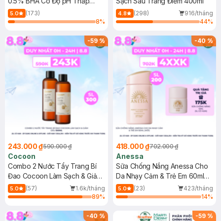
0.5% BHA Có Độ pH Thấp
Sạch Sâu Trang Điểm 400ml
150ml
(173)
(298)
916/tháng
5.0
4.8
8
%
44
%
-
59
%
-
40
%
243.000 ₫
418.000 ₫
590.000 ₫
702.000 ₫
Cocoon
Anessa
Combo 2 Nước Tẩy Trang Bí
Sữa Chống Nắng Anessa Cho
Đao Cocoon Làm Sạch & Giảm
Da Nhạy Cảm & Trẻ Em 60ml
Dầu 500ml
(Mới)
(57)
1.6k/tháng
(23)
423/tháng
5.0
5.0
89
%
14
%
-
40
%
-
59
%