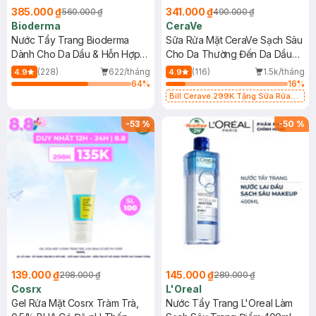
385.000 ₫
341.000 ₫
560.000 ₫
490.000 ₫
Bioderma
CeraVe
Nước Tẩy Trang Bioderma
Sữa Rửa Mặt CeraVe Sạch Sâu
Dành Cho Da Dầu & Hỗn Hợp
Cho Da Thường Đến Da Dầu
500ml
473ml
(228)
622/tháng
(116)
1.5k/tháng
4.9
4.9
64
%
16
%
Bill Cerave 299K Tặng Sữa Rửa
Mặt Cerave 30ml (SL có hạn)
-
53
%
-
50
%
139.000 ₫
145.000 ₫
298.000 ₫
289.000 ₫
Cosrx
L'Oreal
Gel Rửa Mặt Cosrx Tràm Trà,
Nước Tẩy Trang L'Oreal Làm