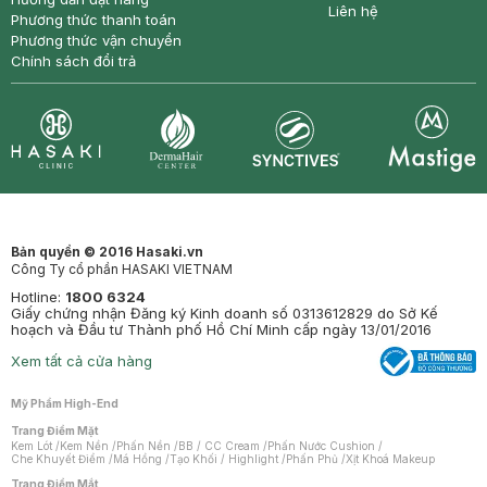
Liên hệ
Phương thức thanh toán
Phương thức vận chuyển
Chính sách đổi trả
Synctives
Clinic
Dermahair
Mastige
Bản quyền © 2016 Hasaki.vn
Công Ty cổ phần HASAKI VIETNAM
Hotline:
1800 6324
Giấy chứng nhận Đăng ký Kinh doanh số 0313612829 do Sở Kế
hoạch và Đầu tư Thành phố Hồ Chí Minh cấp ngày 13/01/2016
Xem tất cả cửa hàng
Mỹ Phẩm High-End
Trang Điểm Mặt
Kem Lót
/
Kem Nền
/
Phấn Nền
/
BB / CC Cream
/
Phấn Nước Cushion
/
Che Khuyết Điểm
/
Má Hồng
/
Tạo Khối / Highlight
/
Phấn Phủ
/
Xịt Khoá Makeup
Trang Điểm Mắt