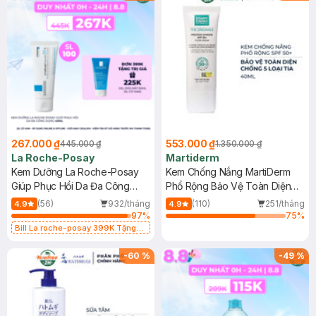
267.000 ₫
553.000 ₫
445.000 ₫
1.350.000 ₫
La Roche-Posay
Martiderm
Kem Dưỡng La Roche-Posay
Kem Chống Nắng MartiDerm
Giúp Phục Hồi Da Đa Công
Phổ Rộng Bảo Vệ Toàn Diện
Dụng 40ml
40ml
(56)
932/tháng
(110)
251/tháng
4.9
4.9
97
%
75
%
Bill La roche-posay 399K Tặng
Gel rửa mặt da dầu nhạy cảm 50ml
(SL có hạn)
-
60
%
-
49
%