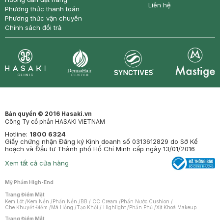
Liên hệ
Phương thức thanh toán
Phương thức vận chuyển
Chính sách đổi trả
Synctives
Clinic
Dermahair
Mastige
Bản quyền © 2016 Hasaki.vn
Công Ty cổ phần HASAKI VIETNAM
Hotline:
1800 6324
Giấy chứng nhận Đăng ký Kinh doanh số 0313612829 do Sở Kế
hoạch và Đầu tư Thành phố Hồ Chí Minh cấp ngày 13/01/2016
Xem tất cả cửa hàng
Mỹ Phẩm High-End
Trang Điểm Mặt
Kem Lót
/
Kem Nền
/
Phấn Nền
/
BB / CC Cream
/
Phấn Nước Cushion
/
Che Khuyết Điểm
/
Má Hồng
/
Tạo Khối / Highlight
/
Phấn Phủ
/
Xịt Khoá Makeup
Trang Điểm Mắt