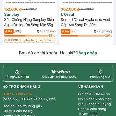
152.000 ₫
302.000 ₫
234.000 ₫
519.000 ₫
Sunplay
L'Oreal
Sữa Chống Nắng Sunplay Skin
Serum L'Oreal Hyaluronic Acid
Aqua Dưỡng Da Sáng Mịn 55g
Cấp Ẩm Sáng Da 30ml
(108)
454/tháng
(27)
275/tháng
4.9
4.9
48
%
39
%
Bill 199K Sunplay tặng Tinh Chất
Chống Nắng 7g trị giá 30K (SL có
hạn)
Bạn đã có tài khoản Hasaki?
Đăng nhập
return
nowfree
price
HỖ TRỢ KHÁCH HÀNG
VỀ HASAKI.VN
Hotline:
1800 6324
Giới thiệu Hasaki.vn
(Miễn phí , 08-22h kể cả T7, CN)
Chính sách bảo mật
Điều khoản sử dụng
Các câu hỏi thường gặp
Hasaki cẩm nang
Gửi yêu cầu hỗ trợ
Tuyển dụng
Hướng dẫn đặt hàng