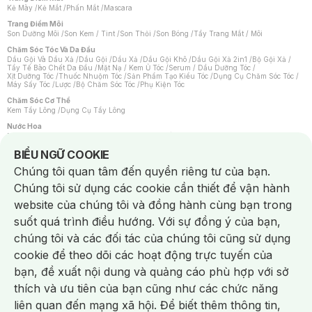
Kẻ Mày
/
Kẻ Mắt
/
Phấn Mắt
/
Mascara
Trang Điểm Môi
Son Dưỡng Môi
/
Son Kem / Tint
/
Son Thỏi
/
Son Bóng
/
Tẩy Trang Mắt / Môi
Chăm Sóc Tóc Và Da Đầu
Dầu Gội Và Dầu Xả
/
Dầu Gội
/
Dầu Xả
/
Dầu Gội Khô
/
Dầu Gội Xả 2in1
/
Bộ Gội Xả
/
Tẩy Tế Bào Chết Da Đầu
/
Mặt Nạ / Kem Ủ Tóc
/
Serum / Dầu Dưỡng Tóc
/
Xịt Dưỡng Tóc
/
Thuốc Nhuộm Tóc
/
Sản Phẩm Tạo Kiểu Tóc
/
Dụng Cụ Chăm Sóc Tóc
/
Máy Sấy Tóc
/
Lược
/
Bộ Chăm Sóc Tóc
/
Phụ Kiện Tóc
Chăm Sóc Cơ Thể
Kem Tẩy Lông
/
Dụng Cụ Tẩy Lông
Nước Hoa
Nước Hoa Nữ
/
Nước Hoa Nam
/
Nước Hoa Cao Cấp
/
Xịt Thơm Toàn Thân
/
Nước Hoa Vùng Kín
Notice about cookies usage
BIỂU NGỮ COOKIE
Chăm Sóc Cá Nhân
Chúng tôi quan tâm đến quyền riêng tư của bạn.
Chống Muỗi
/
Khẩu Trang
/
Máy Massage
/
Mặt Nạ Xông Hơi
/
Nước Rửa Tay
/
Sản Phẩm Chăm Sóc Khác
/
Bàn Chải Đánh Răng
/
Bàn Chải Điện
/
Chúng tôi sử dụng các cookie cần thiết để vận hành
Hỗ Trợ Trắng Răng
/
Kem Đánh Răng
/
Máy Tăm Nước
/
Nước Súc Miệng
/
Tăm / Chỉ Nha Khoa
/
Xịt Thơm Miệng
/
Dung Dịch Vệ Sinh
/
Dưỡng Vùng Kín
/
website của chúng tôi và đồng hành cùng bạn trong
Khăn Ướt Vệ Sinh Vùng Kín
/
Băng Vệ Sinh
/
Tampon
/
Bọt Cạo Râu
/
Dao Cạo Râu
/
Máy Cạo Râu
suốt quá trình điều hướng. Với sự đồng ý của bạn,
Vấn Đề Về Da
chúng tôi và các đối tác của chúng tôi cũng sử dụng
Da Dầu / Lỗ Chân Lông To
/
Da Khô / Mất Nước
/
Da Lão Hóa
/
Da Mụn
/
Da Nhạy Cảm / Kích Ứng
/
Da Xỉn Màu
/
Thâm / Nám / Tàn Nhang
/
cookie để theo dõi các hoạt động trực tuyến của
Quầng Thâm & Bọng Mắt
/
Sẹo
/
Viêm Da Cơ Địa
bạn, đề xuất nội dung và quảng cáo phù hợp với sở
Dụng Cụ / Phụ Kiện Chăm Sóc Da
Chat i
Bông Tẩy Trang
/
Khăn Lau Mặt Khô
/
Dụng Cụ / Máy Rửa Mặt
/
Máy Chăm Sóc Da
/
thích và ưu tiên của bạn cũng như các chức năng
Dụng Cụ Chăm Sóc Khác
liên quan đến mạng xã hội. Để biết thêm thông tin,