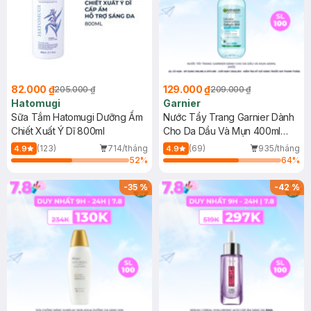
82.000 ₫
129.000 ₫
205.000 ₫
209.000 ₫
Hatomugi
Garnier
Sữa Tắm Hatomugi Dưỡng Ẩm
Nước Tẩy Trang Garnier Dành
Chiết Xuất Ý Dĩ 800ml
Cho Da Dầu Và Mụn 400ml
(Mới)
(123)
714/tháng
(69)
935/tháng
4.9
4.9
52
%
64
%
-
35
%
-
42
%