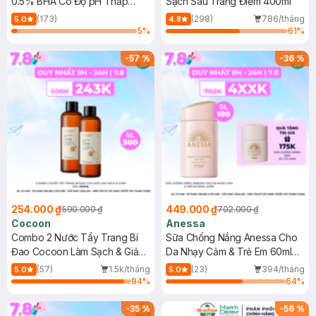
0.5% BHA Có Độ pH Thấp
Sạch Sâu Trang Điểm 400ml
150ml
(173)
(298)
786/tháng
5.0
4.8
5
%
61
%
-
57
%
-
36
%
254.000 ₫
449.000 ₫
590.000 ₫
702.000 ₫
Cocoon
Anessa
Combo 2 Nước Tẩy Trang Bí
Sữa Chống Nắng Anessa Cho
Đao Cocoon Làm Sạch & Giảm
Da Nhạy Cảm & Trẻ Em 60ml
Dầu 500ml
(Mới)
(57)
1.5k/tháng
(23)
394/tháng
5.0
5.0
94
%
64
%
-
35
%
-
56
%