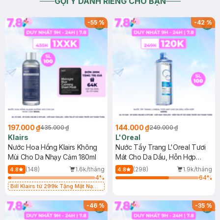
GỢI Ý DÀNH RIÊNG CHO BẠN
-
55
%
-
42
%
197.000 ₫
144.000 ₫
435.000 ₫
249.000 ₫
Klairs
L'Oreal
Nước Hoa Hồng Klairs Không
Nước Tẩy Trang L'Oreal Tươi
Mùi Cho Da Nhạy Cảm 180ml
Mát Cho Da Dầu, Hỗn Hợp
400ml
(148)
1.6k/tháng
(298)
1.9k/tháng
4.8
4.8
4
%
64
%
Bill Klairs từ 299k Tặng Mặt Nạ
Làm Dịu Da & Kiểm Soát Dầu Nhờn
25ml (SL Có Hạn)
-
46
%
-
35
%