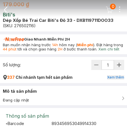
179.000 ₫
0
Dots
Cart Icon
Biti's
Back Icon
Dép Xốp Bé Trai Car Biti's Đỏ 33 - DXB119711DOO33
(SKU:
276502116
)
Giao Nhanh Miễn Phí 2H
Bạn muốn nhận hàng trước
14h
hôm nay (
Miễn phí
). Đặt hàng trong
44 phút
tới và chọn giao hàng
2H
ở bước thanh toán.
Xem chi tiết
Số lượng:
337
Chi nhánh tạm hết sản phẩm
Xem thêm
Mô tả sản phẩm
Đang cập nhật
Thông số sản phẩm
Barcode
893456953049914330