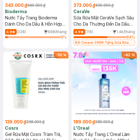
343.000 ₫
373.000 ₫
560.000 ₫
490.000 ₫
Bioderma
CeraVe
Nước Tẩy Trang Bioderma
Sữa Rửa Mặt CeraVe Sạch Sâu
Dành Cho Da Dầu & Hỗn Hợp
Cho Da Thường Đến Da Dầu
500ml
473ml
(228)
698/tháng
(116)
1.4k/tháng
4.9
4.9
5
%
64
%
Bill Cerave 299K Tặng Sữa Rửa
Mặt Cerave 30ml (SL có hạn)
-
53
%
-
42
%
139.000 ₫
169.000 ₫
298.000 ₫
289.000 ₫
Cosrx
L'Oreal
Gel Rửa Mặt Cosrx Tràm Trà,
Nước Tẩy Trang L'Oreal Làm