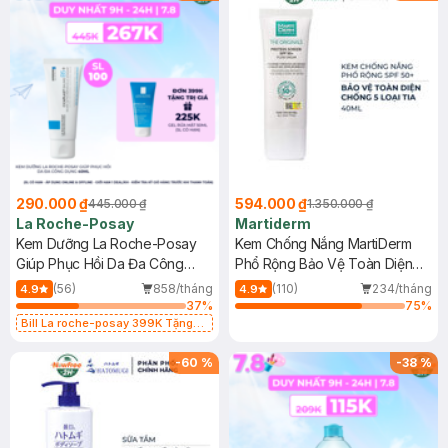
290.000 ₫
594.000 ₫
445.000 ₫
1.350.000 ₫
La Roche-Posay
Martiderm
Kem Dưỡng La Roche-Posay
Kem Chống Nắng MartiDerm
Giúp Phục Hồi Da Đa Công
Phổ Rộng Bảo Vệ Toàn Diện
Dụng 40ml
40ml
(56)
858/tháng
(110)
234/tháng
4.9
4.9
37
%
75
%
Bill La roche-posay 399K Tặng
Gel rửa mặt da dầu nhạy cảm 50ml
(SL có hạn)
-
60
%
-
38
%