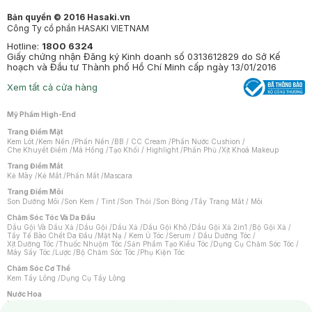
Bản quyền © 2016 Hasaki.vn
Công Ty cổ phần HASAKI VIETNAM
Hotline:
1800 6324
Giấy chứng nhận Đăng ký Kinh doanh số 0313612829 do Sở Kế
hoạch và Đầu tư Thành phố Hồ Chí Minh cấp ngày 13/01/2016
Xem tất cả cửa hàng
Mỹ Phẩm High-End
Trang Điểm Mặt
Kem Lót
/
Kem Nền
/
Phấn Nền
/
BB / CC Cream
/
Phấn Nước Cushion
/
Che Khuyết Điểm
/
Má Hồng
/
Tạo Khối / Highlight
/
Phấn Phủ
/
Xịt Khoá Makeup
Trang Điểm Mắt
Kẻ Mày
/
Kẻ Mắt
/
Phấn Mắt
/
Mascara
Trang Điểm Môi
Son Dưỡng Môi
/
Son Kem / Tint
/
Son Thỏi
/
Son Bóng
/
Tẩy Trang Mắt / Môi
Chăm Sóc Tóc Và Da Đầu
Dầu Gội Và Dầu Xả
/
Dầu Gội
/
Dầu Xả
/
Dầu Gội Khô
/
Dầu Gội Xả 2in1
/
Bộ Gội Xả
/
Tẩy Tế Bào Chết Da Đầu
/
Mặt Nạ / Kem Ủ Tóc
/
Serum / Dầu Dưỡng Tóc
/
Xịt Dưỡng Tóc
/
Thuốc Nhuộm Tóc
/
Sản Phẩm Tạo Kiểu Tóc
/
Dụng Cụ Chăm Sóc Tóc
/
Máy Sấy Tóc
/
Lược
/
Bộ Chăm Sóc Tóc
/
Phụ Kiện Tóc
Chăm Sóc Cơ Thể
Kem Tẩy Lông
/
Dụng Cụ Tẩy Lông
Nước Hoa
Nước Hoa Nữ
/
Nước Hoa Nam
/
Nước Hoa Cao Cấp
/
Xịt Thơm Toàn Thân
/