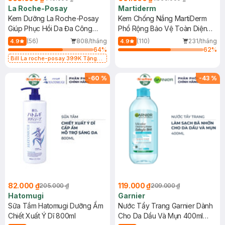
La Roche-Posay
Martiderm
Kem Dưỡng La Roche-Posay
Kem Chống Nắng MartiDerm
Giúp Phục Hồi Da Đa Công
Phổ Rộng Bảo Vệ Toàn Diện
Dụng 40ml
40ml
(56)
808/tháng
(110)
231/tháng
4.9
4.9
64
%
62
%
Bill La roche-posay 399K Tặng
Gel rửa mặt da dầu nhạy cảm 50ml
(SL có hạn)
-
60
%
-
43
%
82.000 ₫
119.000 ₫
205.000 ₫
209.000 ₫
Hatomugi
Garnier
Sữa Tắm Hatomugi Dưỡng Ẩm
Nước Tẩy Trang Garnier Dành
Chiết Xuất Ý Dĩ 800ml
Cho Da Dầu Và Mụn 400ml