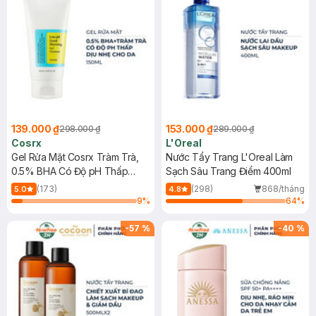
139.000 ₫
153.000 ₫
298.000 ₫
289.000 ₫
Cosrx
L'Oreal
Gel Rửa Mặt Cosrx Tràm Trà,
Nước Tẩy Trang L'Oreal Làm
0.5% BHA Có Độ pH Thấp
Sạch Sâu Trang Điểm 400ml
150ml
(173)
(298)
868/tháng
5.0
4.8
9
%
64
%
-
57
%
-
40
%