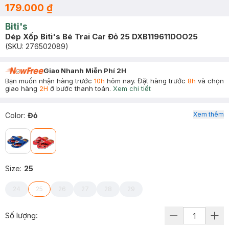
179.000 ₫
Biti's
Dép Xốp Biti's Bé Trai Car Đỏ 25 DXB119611DOO25
(SKU:
276502089
)
Giao Nhanh Miễn Phí 2H
Bạn muốn nhận hàng trước
10h
hôm nay. Đặt hàng trước
8h
và chọn
giao hàng
2H
ở bước thanh toán.
Xem chi tiết
Xem thêm
Color
:
Đỏ
Size
:
25
24
25
26
27
28
29
Số lượng: