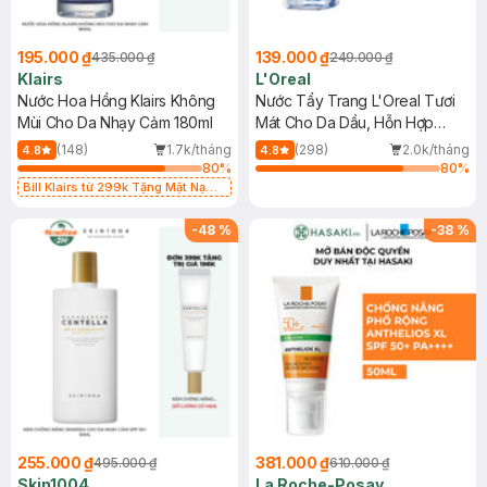
195.000 ₫
139.000 ₫
435.000 ₫
249.000 ₫
Klairs
L'Oreal
Nước Hoa Hồng Klairs Không
Nước Tẩy Trang L'Oreal Tươi
Mùi Cho Da Nhạy Cảm 180ml
Mát Cho Da Dầu, Hỗn Hợp
400ml
(148)
1.7k/tháng
(298)
2.0k/tháng
4.8
4.8
80
%
80
%
Bill Klairs từ 299k Tặng Mặt Nạ
Làm Dịu Da & Kiểm Soát Dầu Nhờn
25ml (SL Có Hạn)
-
48
%
-
38
%
255.000 ₫
381.000 ₫
495.000 ₫
610.000 ₫
Skin1004
La Roche-Posay