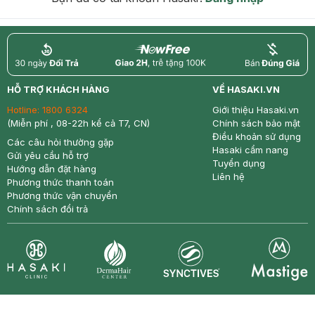
return
nowfree
price
HỖ TRỢ KHÁCH HÀNG
VỀ HASAKI.VN
Hotline:
1800 6324
Giới thiệu Hasaki.vn
(Miễn phí , 08-22h kể cả T7, CN)
Chính sách bảo mật
Điều khoản sử dụng
Các câu hỏi thường gặp
Hasaki cẩm nang
Gửi yêu cầu hỗ trợ
Tuyển dụng
Hướng dẫn đặt hàng
Liên hệ
Phương thức thanh toán
Phương thức vận chuyển
Chính sách đổi trả
Synctives
Clinic
Dermahair
Mastige