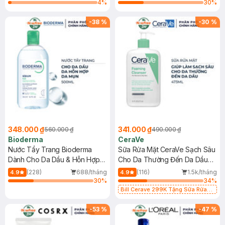
4
%
30
%
-
38
%
-
30
%
348.000 ₫
341.000 ₫
560.000 ₫
490.000 ₫
Bioderma
CeraVe
Nước Tẩy Trang Bioderma
Sữa Rửa Mặt CeraVe Sạch Sâu
Dành Cho Da Dầu & Hỗn Hợp
Cho Da Thường Đến Da Dầu
500ml
473ml
(228)
688/tháng
(116)
1.5k/tháng
4.9
4.9
30
%
34
%
Bill Cerave 299K Tặng Sữa Rửa
Mặt Cerave 30ml (SL có hạn)
-
53
%
-
47
%