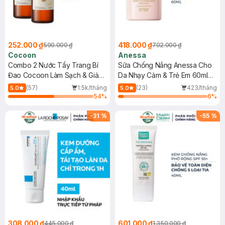
252.000 ₫
418.000 ₫
590.000 ₫
702.000 ₫
Cocoon
Anessa
Combo 2 Nước Tẩy Trang Bí
Sữa Chống Nắng Anessa Cho
Đao Cocoon Làm Sạch & Giảm
Da Nhạy Cảm & Trẻ Em 60ml
Dầu 500ml
(Mới)
(57)
1.5k/tháng
(23)
423/tháng
5.0
5.0
54
%
6
%
-
31
%
-
55
%
308.000 ₫
601.000 ₫
445.000 ₫
1.350.000 ₫