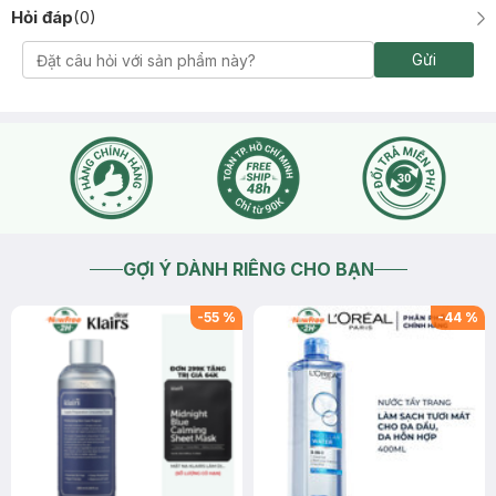
Hỏi đáp
(
0
)
Gửi
GỢI Ý DÀNH RIÊNG CHO BẠN
-
55
%
-
44
%