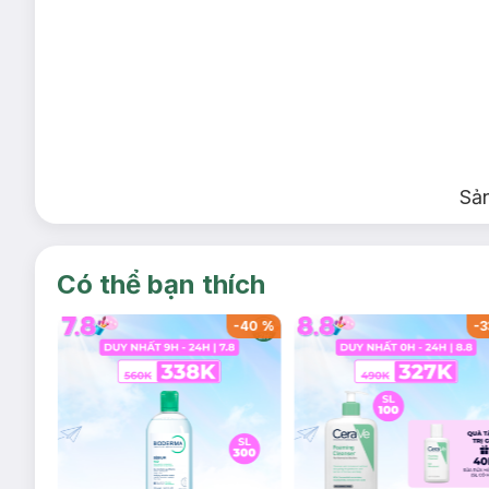
Sả
Có thể bạn thích
-
40
%
-
40
%
-
3