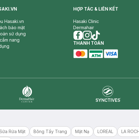
SAKI.VN
HỢP TÁC & LIÊN KẾT
iệu Hasaki.vn
Hasaki Clinic
sách bảo mật
Dermahair
hoản sử dụng
 cẩm nang
facebook
THANH TOÁN
instagram
tiktok
dụng
master card
ATM card
visa card
Synctives
Dermahair
Sữa Rửa Mặt
Bông Tẩy Trang
Mặt Nạ
LOREAL
LA ROC