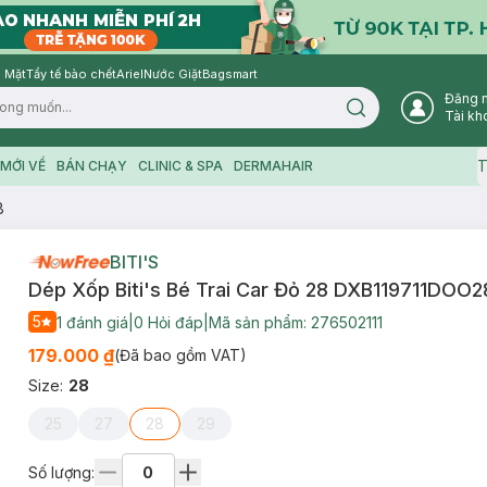
 Mặt
Tẩy tế bào chết
Ariel
Nước Giặt
Bagsmart
Đăng 
Search icon
Tài kh
T
MỚI VỀ
BÁN CHẠY
CLINIC & SPA
DERMAHAIR
8
BITI'S
Dép Xốp Biti's Bé Trai Car Đỏ 28 DXB119711DOO2
5
1
đánh giá
|
0
Hỏi đáp
|
Mã sản phẩm:
276502111
179.000 ₫
(Đã bao gồm VAT)
Size
:
28
25
27
28
29
Số lượng: