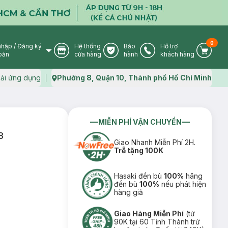
0
nhập
/
Đăng ký
Hệ thống
Bảo
Hỗ trợ
User Icon
Store Icon
Warranty Icon
Phone Icon
Cart I
oản
cửa hàng
hành
khách hàng
ải ứng dụng
Phường 8, Quận 10, Thành phố Hồ Chí Minh
Map icon
MIỄN PHÍ VẬN CHUYỂN
8
Giao Nhanh Miễn Phí 2H.
Trễ tặng 100K
Hasaki đền bù
100%
hãng
đền bù
100%
nếu phát hiện
hàng giả
Giao Hàng Miễn Phí
(từ
90K tại 60 Tỉnh Thành trừ