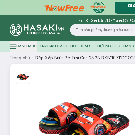
Kem Chống Nắng
Tẩy Trang
Sữa Rửa
Logo
DANH MỤC
HASAKI DEALS
HOT DEALS
THƯƠNG HIỆU
HÀNG 
Hamburger icon
Trang chủ
Dép Xốp Biti's Bé Trai Car Đỏ 28 DXB119711DOO2