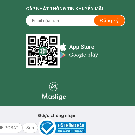
CẬP NHẬT THÔNG TIN KHUYẾN MÃI
Đăng ký
Appstore icon
Goolge Play icon
Mastige
Được chứng nhận
HE POSAY
Son