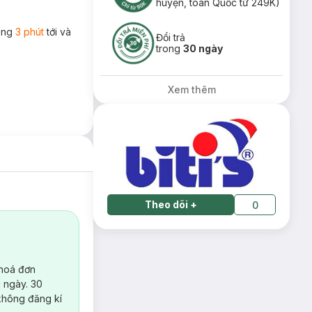
huyện, toàn Quốc từ 249K)
rong
3 phút
tới và
Đổi trả
trong
30 ngày
Xem thêm
Theo dõi
+
0
 hoá đơn
 ngày. 30
không đăng kí