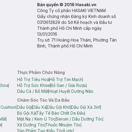
Bản quyền © 2016 Hasaki.vn
Công Ty cổ phần HASAKI VIETNAM
Giấy chứng nhận Đăng ký Kinh doanh số
0313612829 do Sở Kế hoạch và Đầu tư
Thành phố Hồ Chí Minh cấp ngày
13/01/2016
Trụ sở: 71 Hoàng Hoa Thám, Phường Tân
Bình, Thành phố Hồ Chí Minh
Thực Phẩm Chức Năng
Hỗ Trợ Tiêu Hoá
Hỗ Trợ Tim Mạch
Khoa
Hỗ Trợ Sức Khỏe
Bổ Gan / Giải Rượu
Dầu Cá / Bổ Mắt
Hoạt Huyết Dưỡng Não
Chăm Sóc Tóc Và Da Đầu
 Cushion
Dầu Gội
Dầu Xả
Dầu Gội Khô
Dầu Gội Xả 2in1
Bộ Gội Xả
Tẩy Tế Bào Chết Da Đầu
Mắt
Mặt Nạ / Kem Ủ Tóc
Serum / Dầu Dưỡng Tóc
t
Xịt Dưỡng Tóc
Thuốc Nhuộm Tóc
Sản Phẩm Tạo Kiểu Tóc
Lược