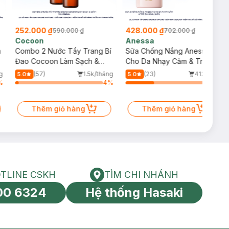
252.000 ₫
428.000 ₫
590.000 ₫
702.000 ₫
Cocoon
Anessa
m
Combo 2 Nước Tẩy Trang Bí
Sữa Chống Nắng Anessa
Đao Cocoon Làm Sạch &
Cho Da Nhạy Cảm & Trẻ Em
Giảm Dầu 500ml
60ml (Mới)
g
(57)
1.5k/tháng
(23)
413/tháng
5.0
5.0
%
4
%
34
%
Thêm giỏ hàng
Thêm giỏ hàng
TLINE CSKH
TÌM CHI NHÁNH
HOTLINE CSKH
Tìm chi nhánh
00 6324
Hệ thống Hasaki
tín toàn cầu