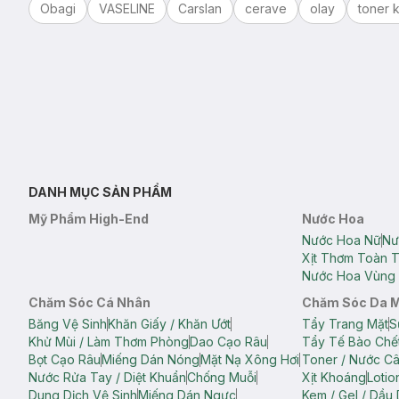
Obagi
VASELINE
Carslan
cerave
olay
toner k
DANH MỤC SẢN PHẨM
Mỹ Phẩm High-End
Nước Hoa
Nước Hoa Nữ
Nư
Xịt Thơm Toàn 
Nước Hoa Vùng 
Chăm Sóc Cá Nhân
Chăm Sóc Da 
Băng Vệ Sinh
Khăn Giấy / Khăn Ướt
Tẩy Trang Mặt
S
Khử Mùi / Làm Thơm Phòng
Dao Cạo Râu
Tẩy Tế Bào Chế
Bọt Cạo Râu
Miếng Dán Nóng
Mặt Nạ Xông Hơi
Toner / Nước C
Nước Rửa Tay / Diệt Khuẩn
Chống Muỗi
Xịt Khoáng
Lotio
Dung Dịch Vệ Sinh
Miếng Dán Ngực
Kem / Gel / Dầu