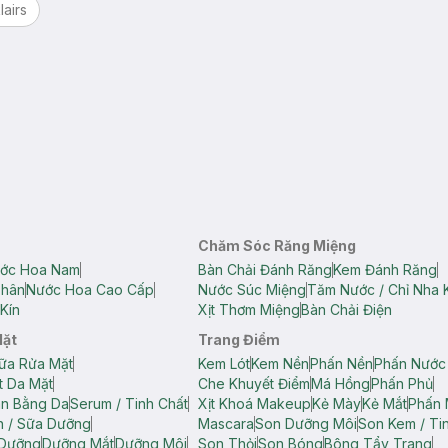
lairs
Chăm Sóc Răng Miệng
ớc Hoa Nam
Bàn Chải Đánh Răng
Kem Đánh Răng
Thân
Nước Hoa Cao Cấp
Nước Súc Miệng
Tăm Nước / Chỉ Nha 
Kín
Xịt Thơm Miệng
Bàn Chải Điện
Mặt
Trang Điểm
ữa Rửa Mặt
Kem Lót
Kem Nền
Phấn Nền
Phấn Nước
t Da Mặt
Che Khuyết Điểm
Má Hồng
Phấn Phủ
ân Bằng Da
Serum / Tinh Chất
Xịt Khoá Makeup
Kẻ Mày
Kẻ Mắt
Phấn 
n / Sữa Dưỡng
Mascara
Son Dưỡng Môi
Son Kem / Tin
 Dưỡng
Dưỡng Mắt
Dưỡng Môi
Son Thỏi
Son Bóng
Bông Tẩy Trang