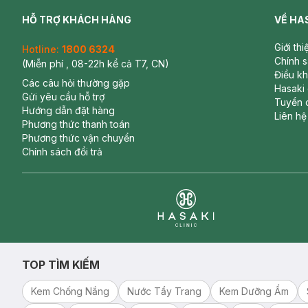
HỖ TRỢ KHÁCH HÀNG
VỀ HA
Giới th
Hotline:
1800 6324
Chính 
(Miễn phí , 08-22h kể cả T7, CN)
Điều k
Các câu hỏi thường gặp
Hasaki
Gửi yêu cầu hỗ trợ
Tuyển 
Hướng dẫn đặt hàng
Liên hệ
Phương thức thanh toán
Phương thức vận chuyển
Chính sách đổi trả
Clinic
TOP TÌM KIẾM
Kem Chống Nắng
Nước Tẩy Trang
Kem Dưỡng Ẩm