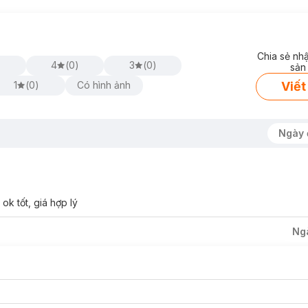
Chia sẻ nh
4
(
0
)
3
(
0
)
sản
Viết
1
(
0
)
Có hình ảnh
Ngày 
k tốt, giá hợp lý
Ng