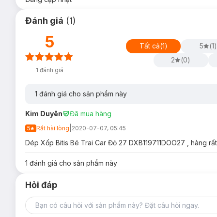
Đánh giá
(
1
)
5
Tất cả
(
1
)
5
(
1
)
2
(
0
)
1
đánh giá
1
đánh giá cho sản phẩm này
Kim Duyên
Đã mua hàng
|
5
Rất hài lòng
2020-07-07, 05:45
Dép Xốp Bitis Bé Trai Car Đỏ 27 DXB119711DOO27 , hàng rất o
1
đánh giá cho sản phẩm này
Hỏi đáp