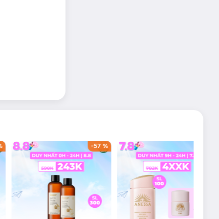
%
-
57
%
-
39
%