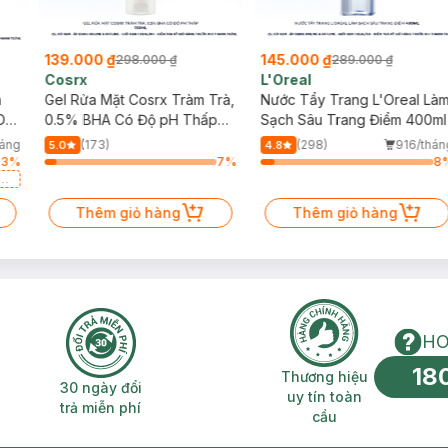
139.000 ₫
145.000 ₫
298.000 ₫
289.000 ₫
Cosrx
L'Oreal
h
Gel Rửa Mặt Cosrx Tràm Trà,
Nước Tẩy Trang L'Oreal Là
Da
0.5% BHA Có Độ pH Thấp
Sạch Sâu Trang Điểm 400ml
150ml
háng
(173)
(298)
916/thán
5.0
4.8
53
%
7
%
8
a
Thêm giỏ hàng
Thêm giỏ hàng
HO
18
n phí 2H
30 ngày đổi trả miễn phí
Thương hiệu uy 
Thương hiệu
30 ngày đổi
uy tín toàn
trả miễn phí
cầu