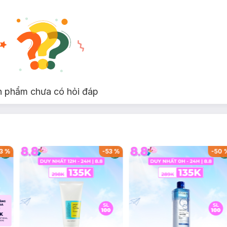
n phẩm chưa có hỏi đáp
3
%
-
53
%
-
50