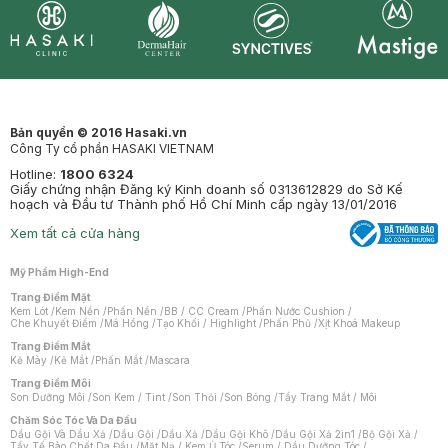
Synctives
Clinic
Dermahair
Mastige
Bản quyền © 2016 Hasaki.vn
Công Ty cổ phần HASAKI VIETNAM
Hotline:
1800 6324
Giấy chứng nhận Đăng ký Kinh doanh số 0313612829 do Sở Kế
hoạch và Đầu tư Thành phố Hồ Chí Minh cấp ngày 13/01/2016
Xem tất cả cửa hàng
Mỹ Phẩm High-End
Trang Điểm Mặt
Kem Lót
/
Kem Nền
/
Phấn Nền
/
BB / CC Cream
/
Phấn Nước Cushion
/
Che Khuyết Điểm
/
Má Hồng
/
Tạo Khối / Highlight
/
Phấn Phủ
/
Xịt Khoá Makeup
Trang Điểm Mắt
Kẻ Mày
/
Kẻ Mắt
/
Phấn Mắt
/
Mascara
Trang Điểm Môi
Son Dưỡng Môi
/
Son Kem / Tint
/
Son Thỏi
/
Son Bóng
/
Tẩy Trang Mắt / Môi
Chăm Sóc Tóc Và Da Đầu
Dầu Gội Và Dầu Xả
/
Dầu Gội
/
Dầu Xả
/
Dầu Gội Khô
/
Dầu Gội Xả 2in1
/
Bộ Gội Xả
/
Tẩy Tế Bào Chết Da Đầu
/
Mặt Nạ / Kem Ủ Tóc
/
Serum / Dầu Dưỡng Tóc
/