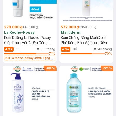
278.000 ₫
572.000 ₫
445.000 ₫
1.350.000 ₫
La Roche-Posay
Martiderm
Kem Dưỡng La Roche-Posay
Kem Chống Nắng MartiDerm
Giúp Phục Hồi Da Đa Công
Phổ Rộng Bảo Vệ Toàn Diện
Dụng 40ml
40ml
(56)
895/tháng
(110)
243/tháng
4.9
4.9
71
%
70
%
Bill La roche-posay 399K Tặng
Gel rửa mặt da dầu nhạy cảm 50ml
(SL có hạn)
-
60
%
-
52
%