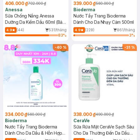
406.000 ₫
339.000 ₫
702.000 ₫
560.000 ₫
Anessa
Bioderma
Sữa Chống Nắng Anessa
Nước Tẩy Trang Bioderma
Dưỡng Da Kiềm Dầu 60ml (Bản
Dành Cho Da Nhạy Cảm 500ml
Mới)
(44)
531/tháng
(228)
861/tháng
4.9
4.9
83
%
3
%
-
40
%
-
31
%
334.000 ₫
338.000 ₫
560.000 ₫
490.000 ₫
Bioderma
CeraVe
Nước Tẩy Trang Bioderma
Sữa Rửa Mặt CeraVe Sạch Sâu
Dành Cho Da Dầu & Hỗn Hợp
Cho Da Thường Đến Da Dầu
500ml
473ml