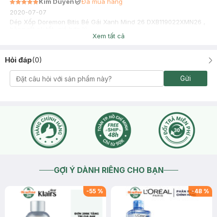
Kim Duyên
Đã mua hàng
2020-07-07
Dép Xốp Doremon Bitis Bé Gái Xanh Minơ 26 DXB119022XMN26 ,
hàng rất ok tốt, giá hợp lý
Xem tất cả
Hỏi đáp
(
0
)
Gửi
GỢI Ý DÀNH RIÊNG CHO BẠN
-
55
%
-
48
%