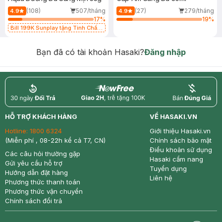
(108)
507/tháng
(27)
279/tháng
4.9
4.9
17
%
19
%
Bill 199K Sunplay tặng Tinh Chất
Chống Nắng 7g trị giá 30K (SL có
hạn)
Bạn đã có tài khoản Hasaki?
Đăng nhập
return
nowfree
price
HỖ TRỢ KHÁCH HÀNG
VỀ HASAKI.VN
Hotline:
1800 6324
Giới thiệu Hasaki.vn
(Miễn phí , 08-22h kể cả T7, CN)
Chính sách bảo mật
Điều khoản sử dụng
Các câu hỏi thường gặp
Hasaki cẩm nang
Gửi yêu cầu hỗ trợ
Tuyển dụng
Hướng dẫn đặt hàng
Liên hệ
Phương thức thanh toán
Phương thức vận chuyển
Chính sách đổi trả