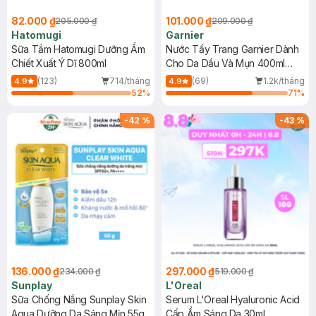
82.000 ₫
101.000 ₫
205.000 ₫
209.000 ₫
Hatomugi
Garnier
Sữa Tắm Hatomugi Dưỡng Ẩm
Nước Tẩy Trang Garnier Dành
Chiết Xuất Ý Dĩ 800ml
Cho Da Dầu Và Mụn 400ml
(Mới)
(123)
714/tháng
(69)
1.2k/tháng
4.9
4.9
52
%
71
%
-
42
%
-
43
%
136.000 ₫
297.000 ₫
234.000 ₫
519.000 ₫
Sunplay
L'Oreal
Sữa Chống Nắng Sunplay Skin
Serum L'Oreal Hyaluronic Acid
Aqua Dưỡng Da Sáng Mịn 55g
Cấp Ẩm Sáng Da 30ml