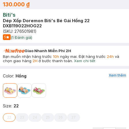
130.000 ₫
Biti's
Dép Xốp Doremon Biti's Bé Gái Hồng 22
DXB119022HOG22
(SKU:
276501981
)
5
(
1
Đánh giá)
Start Icon
Giao Nhanh Miễn Phí 2H
Bạn muốn nhận hàng trước
10h
ngày mai. Đặt hàng trước
24h
và
chọn giao hàng
2H
ở bước thanh toán.
Xem chi tiết
Xem thêm
Color
:
Hồng
Size
:
22
22
23
24
25
26
27