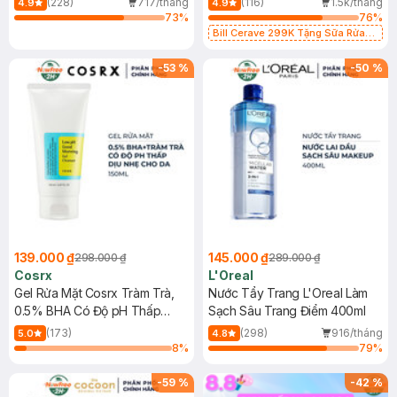
(228)
717/tháng
(116)
1.5k/tháng
4.9
4.9
73
%
76
%
Bill Cerave 299K Tặng Sữa Rửa
Mặt Cerave 30ml (SL có hạn)
-
53
%
-
50
%
139.000 ₫
145.000 ₫
298.000 ₫
289.000 ₫
Cosrx
L'Oreal
Gel Rửa Mặt Cosrx Tràm Trà,
Nước Tẩy Trang L'Oreal Làm
0.5% BHA Có Độ pH Thấp
Sạch Sâu Trang Điểm 400ml
150ml
(173)
(298)
916/tháng
5.0
4.8
8
%
79
%
-
59
%
-
42
%