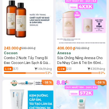
243.000 ₫
406.000 ₫
590.000 ₫
702.000 ₫
Cocoon
Anessa
Combo 2 Nước Tẩy Trang Bí
Sữa Chống Nắng Anessa Cho
Đao Cocoon Làm Sạch & Giảm
Da Nhạy Cảm & Trẻ Em 60ml
Dầu 500ml
(Mới)
(57)
1.6k/tháng
(23)
436/tháng
5.0
5.0
53
%
83
%
-
38
%
-
58
%