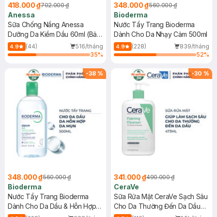
418.000 ₫
348.000 ₫
702.000 ₫
560.000 ₫
Anessa
Bioderma
Sữa Chống Nắng Anessa
Nước Tẩy Trang Bioderma
Dưỡng Da Kiềm Dầu 60ml (Bản
Dành Cho Da Nhạy Cảm 500ml
Mới)
(44)
516/tháng
(228)
839/tháng
4.9
4.9
35
%
52
%
-
38
%
-
30
%
348.000 ₫
341.000 ₫
560.000 ₫
490.000 ₫
Bioderma
CeraVe
Nước Tẩy Trang Bioderma
Sữa Rửa Mặt CeraVe Sạch Sâu
Dành Cho Da Dầu & Hỗn Hợp
Cho Da Thường Đến Da Dầu
500ml
473ml