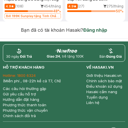
(108)
454/tháng
(27)
275/tháng
4.9
4.9
48
%
50
%
Bill 199K Sunplay tặng Tinh Chất
Chống Nắng 7g trị giá 30K (SL có
hạn)
Bạn đã có tài khoản Hasaki?
Đăng nhập
return
nowfree
price
HỖ TRỢ KHÁCH HÀNG
VỀ HASAKI.VN
Hotline:
1800 6324
Giới thiệu Hasaki.vn
(Miễn phí , 08-22h kể cả T7, CN)
Chính sách bảo mật
Điều khoản sử dụng
Các câu hỏi thường gặp
Hasaki cẩm nang
Gửi yêu cầu hỗ trợ
Tuyển dụng
Hướng dẫn đặt hàng
Liên hệ
Phương thức thanh toán
Phương thức vận chuyển
Chính sách đổi trả