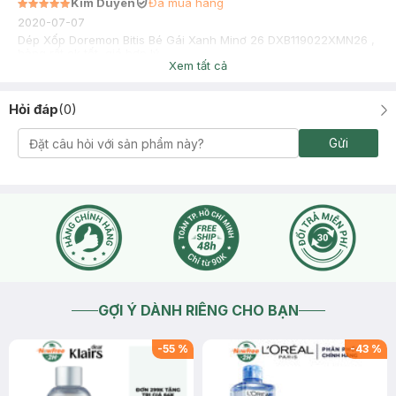
Kim Duyên
Đã mua hàng
2020-07-07
Dép Xốp Doremon Bitis Bé Gái Xanh Minơ 26 DXB119022XMN26 ,
hàng rất ok tốt, giá hợp lý
Xem tất cả
Hỏi đáp
(
0
)
Gửi
GỢI Ý DÀNH RIÊNG CHO BẠN
-
55
%
-
43
%