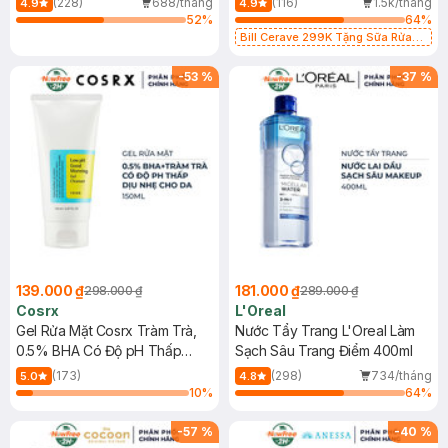
(228)
688/tháng
(116)
1.5k/tháng
4.9
4.9
52
%
64
%
Bill Cerave 299K Tặng Sữa Rửa
Mặt Cerave 30ml (SL có hạn)
-
53
%
-
37
%
139.000 ₫
181.000 ₫
298.000 ₫
289.000 ₫
Cosrx
L'Oreal
Gel Rửa Mặt Cosrx Tràm Trà,
Nước Tẩy Trang L'Oreal Làm
0.5% BHA Có Độ pH Thấp
Sạch Sâu Trang Điểm 400ml
150ml
(173)
(298)
734/tháng
5.0
4.8
10
%
64
%
-
57
%
-
40
%