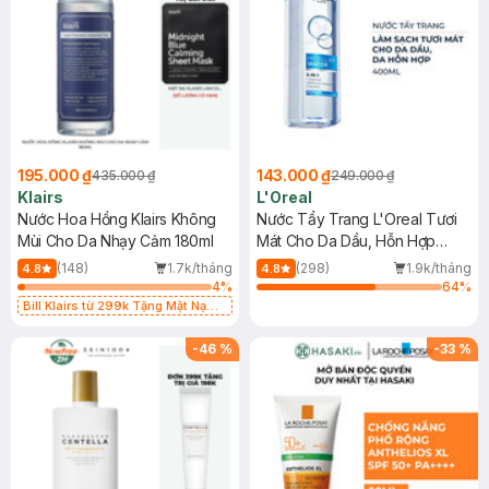
195.000 ₫
143.000 ₫
435.000 ₫
249.000 ₫
Klairs
L'Oreal
Nước Hoa Hồng Klairs Không
Nước Tẩy Trang L'Oreal Tươi
Mùi Cho Da Nhạy Cảm 180ml
Mát Cho Da Dầu, Hỗn Hợp
400ml
(148)
1.7k/tháng
(298)
1.9k/tháng
4.8
4.8
4
%
64
%
Bill Klairs từ 299k Tặng Mặt Nạ
Làm Dịu Da & Kiểm Soát Dầu Nhờn
25ml (SL Có Hạn)
-
46
%
-
33
%