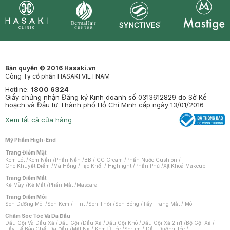
Synctives
Clinic
Dermahair
Mastige
Bản quyền © 2016 Hasaki.vn
Công Ty cổ phần HASAKI VIETNAM
Hotline:
1800 6324
Giấy chứng nhận Đăng ký Kinh doanh số 0313612829 do Sở Kế
hoạch và Đầu tư Thành phố Hồ Chí Minh cấp ngày 13/01/2016
Xem tất cả cửa hàng
Mỹ Phẩm High-End
Trang Điểm Mặt
Kem Lót
/
Kem Nền
/
Phấn Nền
/
BB / CC Cream
/
Phấn Nước Cushion
/
Che Khuyết Điểm
/
Má Hồng
/
Tạo Khối / Highlight
/
Phấn Phủ
/
Xịt Khoá Makeup
Trang Điểm Mắt
Kẻ Mày
/
Kẻ Mắt
/
Phấn Mắt
/
Mascara
Trang Điểm Môi
Son Dưỡng Môi
/
Son Kem / Tint
/
Son Thỏi
/
Son Bóng
/
Tẩy Trang Mắt / Môi
Chăm Sóc Tóc Và Da Đầu
Dầu Gội Và Dầu Xả
/
Dầu Gội
/
Dầu Xả
/
Dầu Gội Khô
/
Dầu Gội Xả 2in1
/
Bộ Gội Xả
/
Tẩy Tế Bào Chết Da Đầu
/
Mặt Nạ / Kem Ủ Tóc
/
Serum / Dầu Dưỡng Tóc
/