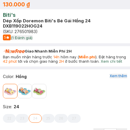
130.000 ₫
Biti's
Dép Xốp Doremon Biti's Bé Gái Hồng 24
DXB119022HOG24
(SKU:
276501983
)
5
(
1
Đánh giá)
Start Icon
Giao Nhanh Miễn Phí 2H
Bạn muốn nhận hàng trước
14h
hôm nay (
Miễn phí
). Đặt hàng trong
42 phút
tới và chọn giao hàng
2H
ở bước thanh toán.
Xem chi tiết
Xem thêm
Color
:
Hồng
Size
:
24
22
23
24
25
26
27