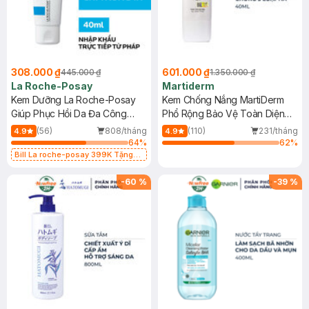
308.000 ₫
601.000 ₫
445.000 ₫
1.350.000 ₫
La Roche-Posay
Martiderm
Kem Dưỡng La Roche-Posay
Kem Chống Nắng MartiDerm
Giúp Phục Hồi Da Đa Công
Phổ Rộng Bảo Vệ Toàn Diện
Dụng 40ml
40ml
(56)
808/tháng
(110)
231/tháng
4.9
4.9
64
%
62
%
Bill La roche-posay 399K Tặng
Gel rửa mặt da dầu nhạy cảm 50ml
(SL có hạn)
-
60
%
-
39
%