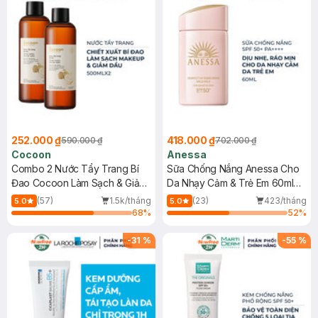
252.000 ₫
418.000 ₫
590.000 ₫
702.000 ₫
Cocoon
Anessa
Combo 2 Nước Tẩy Trang Bí
Sữa Chống Nắng Anessa Cho
Đao Cocoon Làm Sạch & Giảm
Da Nhạy Cảm & Trẻ Em 60ml
Dầu 500ml
(Mới)
(57)
1.5k/tháng
(23)
423/tháng
5.0
5.0
68
%
52
%
-
31
%
-
55
%