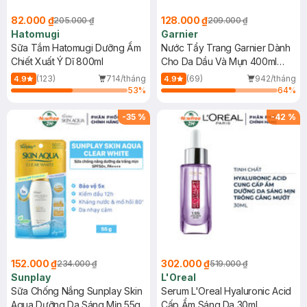
82.000 ₫
128.000 ₫
205.000 ₫
209.000 ₫
Hatomugi
Garnier
Sữa Tắm Hatomugi Dưỡng Ẩm
Nước Tẩy Trang Garnier Dành
Chiết Xuất Ý Dĩ 800ml
Cho Da Dầu Và Mụn 400ml
(Mới)
(123)
714/tháng
(69)
942/tháng
4.9
4.9
53
%
64
%
-
35
%
-
42
%
152.000 ₫
302.000 ₫
234.000 ₫
519.000 ₫
Sunplay
L'Oreal
Sữa Chống Nắng Sunplay Skin
Serum L'Oreal Hyaluronic Acid
Aqua Dưỡng Da Sáng Mịn 55g
Cấp Ẩm Sáng Da 30ml