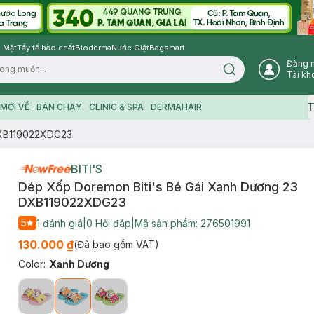
 Mặt
Tẩy tế bào chết
Bioderma
Nước Giặt
Bagsmart
Đăng 
Search icon
Tài kh
T
MỚI VỀ
BÁN CHẠY
CLINIC & SPA
DERMAHAIR
DXB119022XDG23
BITI'S
Dép Xốp Doremon Biti's Bé Gái Xanh Dương 23
DXB119022XDG23
5
1
đánh giá
|
0
Hỏi đáp
|
Mã sản phẩm:
276501991
130.000 ₫
(Đã bao gồm VAT)
Color
:
Xanh Dương