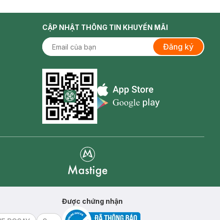
CẬP NHẬT THÔNG TIN KHUYẾN MÃI
Đăng ký
Appstore icon
Goolge Play icon
Mastige
Được chứng nhận