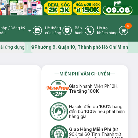
0
nhập
/
Đăng ký
Hệ thống
Bảo
Hỗ trợ
User Icon
Store Icon
Warranty Icon
Phone Icon
Cart I
oản
cửa hàng
hành
khách hàng
ải ứng dụng
Phường 8, Quận 10, Thành phố Hồ Chí Minh
Map icon
MIỄN PHÍ VẬN CHUYỂN
Giao Nhanh Miễn Phí 2H.
Trễ tặng 100K
Hasaki đền bù
100%
hãng
đền bù
100%
nếu phát hiện
hàng giả
Giao Hàng Miễn Phí
(từ
90K tại 60 Tỉnh Thành trừ