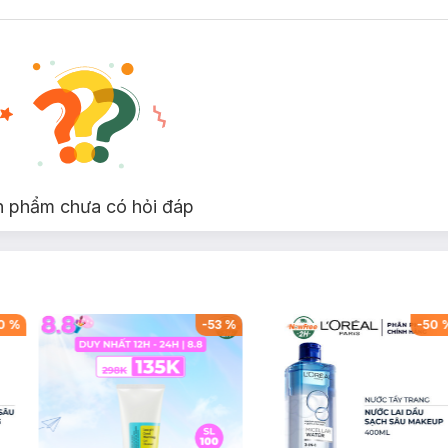
n phẩm chưa có hỏi đáp
0
%
-
53
%
-
50