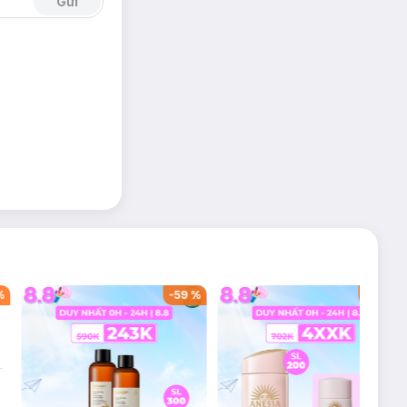
Gửi
%
-
59
%
-
40
%