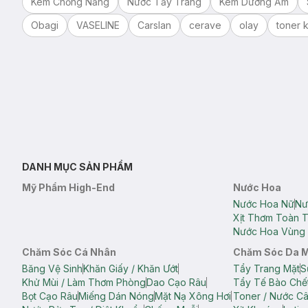
Kem Chống Nắng
Nước Tẩy Trang
Kem Dưỡng Ẩm
Obagi
VASELINE
Carslan
cerave
olay
toner k
DANH MỤC SẢN PHẨM
Mỹ Phẩm High-End
Nước Hoa
Nước Hoa Nữ
Nư
Xịt Thơm Toàn 
Nước Hoa Vùng 
Chăm Sóc Cá Nhân
Chăm Sóc Da 
Băng Vệ Sinh
Khăn Giấy / Khăn Ướt
Tẩy Trang Mặt
S
Khử Mùi / Làm Thơm Phòng
Dao Cạo Râu
Tẩy Tế Bào Chế
Bọt Cạo Râu
Miếng Dán Nóng
Mặt Nạ Xông Hơi
Toner / Nước C