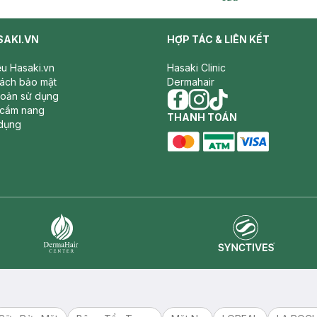
SAKI.VN
HỢP TÁC & LIÊN KẾT
iệu Hasaki.vn
Hasaki Clinic
sách bảo mật
Dermahair
hoản sử dụng
 cẩm nang
facebook
THANH TOÁN
instagram
tiktok
dụng
master card
ATM card
visa card
Synctives
Dermahair