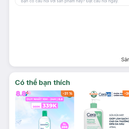
Sả
Có thể bạn thích
-
32
%
-
31
%
-
3