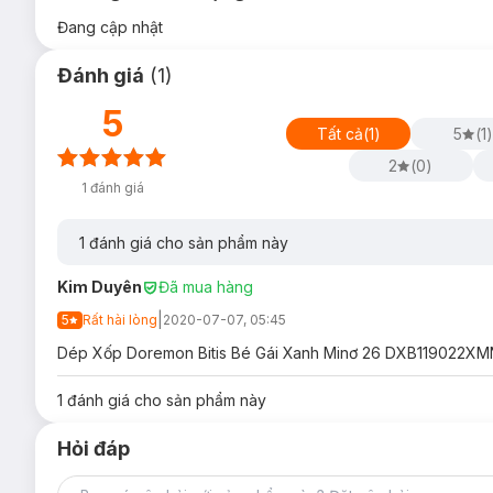
Đang cập nhật
Đánh giá
(
1
)
5
Tất cả
(
1
)
5
(
1
)
2
(
0
)
1
đánh giá
1
đánh giá cho sản phẩm này
Kim Duyên
Đã mua hàng
|
5
Rất hài lòng
2020-07-07, 05:45
Dép Xốp Doremon Bitis Bé Gái Xanh Minơ 26 DXB119022XMN26
1
đánh giá cho sản phẩm này
Hỏi đáp