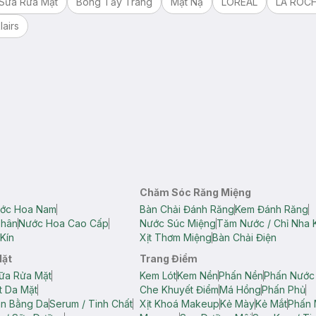
Sữa Rửa Mặt
Bông Tẩy Trang
Mặt Nạ
LOREAL
LA ROC
lairs
Chăm Sóc Răng Miệng
ớc Hoa Nam
Bàn Chải Đánh Răng
Kem Đánh Răng
Thân
Nước Hoa Cao Cấp
Nước Súc Miệng
Tăm Nước / Chỉ Nha 
Kín
Xịt Thơm Miệng
Bàn Chải Điện
Mặt
Trang Điểm
ữa Rửa Mặt
Kem Lót
Kem Nền
Phấn Nền
Phấn Nước
t Da Mặt
Che Khuyết Điểm
Má Hồng
Phấn Phủ
ân Bằng Da
Serum / Tinh Chất
Xịt Khoá Makeup
Kẻ Mày
Kẻ Mắt
Phấn 