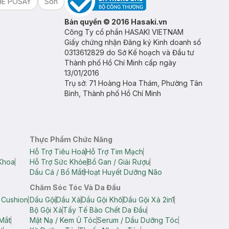
HE POSAY
Son
Bản quyền © 2016 Hasaki.vn
Công Ty cổ phần HASAKI VIETNAM
Giấy chứng nhận Đăng ký Kinh doanh số
0313612829 do Sở Kế hoạch và Đầu tư
Thành phố Hồ Chí Minh cấp ngày
13/01/2016
Trụ sở: 71 Hoàng Hoa Thám, Phường Tân
Bình, Thành phố Hồ Chí Minh
Thực Phẩm Chức Năng
Hỗ Trợ Tiêu Hoá
Hỗ Trợ Tim Mạch
Khoa
Hỗ Trợ Sức Khỏe
Bổ Gan / Giải Rượu
Dầu Cá / Bổ Mắt
Hoạt Huyết Dưỡng Não
Chăm Sóc Tóc Và Da Đầu
 Cushion
Dầu Gội
Dầu Xả
Dầu Gội Khô
Dầu Gội Xả 2in1
Bộ Gội Xả
Tẩy Tế Bào Chết Da Đầu
Mắt
Mặt Nạ / Kem Ủ Tóc
Serum / Dầu Dưỡng Tóc