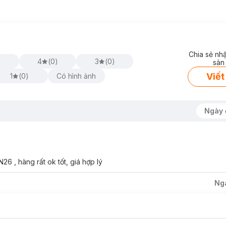
Chia sẻ nh
4
(
0
)
3
(
0
)
sản
Viết
1
(
0
)
Có hình ảnh
Ngày 
 , hàng rất ok tốt, giá hợp lý
Ng