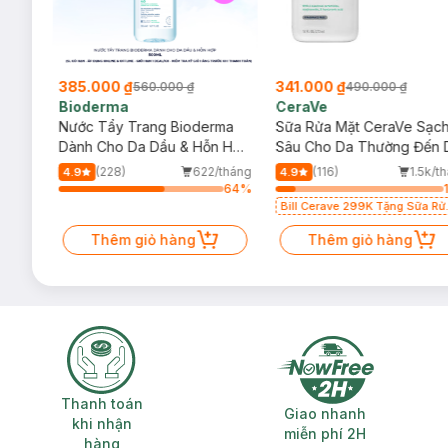
385.000 ₫
341.000 ₫
560.000 ₫
490.000 ₫
Bioderma
CeraVe
rma
Nước Tẩy Trang Bioderma
Sữa Rửa Mặt CeraVe Sạc
m
Dành Cho Da Dầu & Hỗn Hợp
Sâu Cho Da Thường Đến 
500ml
Dầu 473ml
/tháng
(228)
622/tháng
(116)
1.5k/t
4.9
4.9
64
%
64
%
Bill Cerave 299K Tặng Sữa Rử
Mặt Cerave 30ml (SL có hạn)
Thêm giỏ hàng
Thêm giỏ hàng
Thanh toán khi nhận hàng
Giao nhanh miễ
Thanh toán
Giao nhanh
khi nhận
miễn phí 2H
hàng