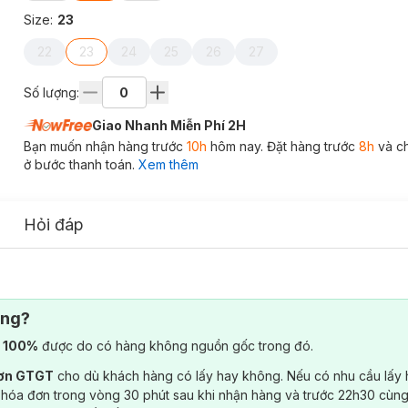
Size
:
23
22
23
24
25
26
27
Số lượng:
Giao Nhanh Miễn Phí 2H
Bạn muốn nhận hàng trước
10h
hôm nay. Đặt hàng trước
8h
và c
ở bước thanh toán.
Xem thêm
Hỏi đáp
ông?
) 100%
được do có hàng không nguồn gốc trong đó.
đơn GTGT
cho dù khách hàng có lấy hay không. Nếu có nhu cầu lấy
 hóa đơn trong vòng 30 phút sau khi nhận hàng và trước 22h30 cùng