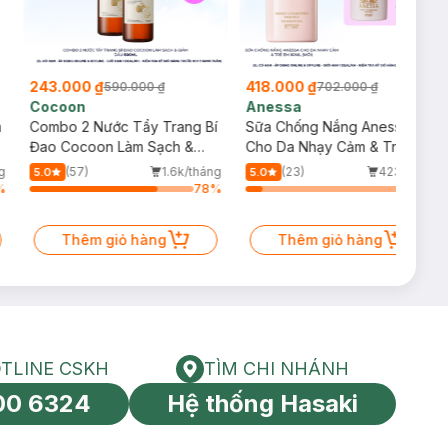
243.000 ₫
418.000 ₫
590.000 ₫
702.000 ₫
Cocoon
Anessa
m
Combo 2 Nước Tẩy Trang Bí
Sữa Chống Nắng Anessa
Đao Cocoon Làm Sạch &
Cho Da Nhạy Cảm & Trẻ Em
Giảm Dầu 500ml
60ml (Mới)
g
(57)
1.6k/tháng
(23)
423/tháng
5.0
5.0
%
78
%
10
%
Thêm giỏ hàng
Thêm giỏ hàng
TLINE CSKH
TÌM CHI NHÁNH
HOTLINE CSKH
Tìm chi nhánh
00 6324
Hệ thống Hasaki
tín toàn cầu