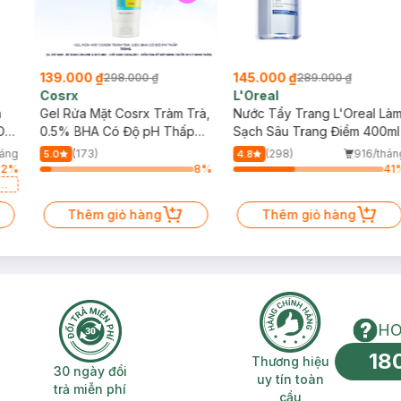
139.000 ₫
145.000 ₫
298.000 ₫
289.000 ₫
Cosrx
L'Oreal
h
Gel Rửa Mặt Cosrx Tràm Trà,
Nước Tẩy Trang L'Oreal Là
Da
0.5% BHA Có Độ pH Thấp
Sạch Sâu Trang Điểm 400ml
150ml
háng
(173)
(298)
916/thán
5.0
4.8
12
%
8
%
41
a
Thêm giỏ hàng
Thêm giỏ hàng
HO
18
n phí 2H
30 ngày đổi trả miễn phí
Thương hiệu uy 
Thương hiệu
30 ngày đổi
uy tín toàn
trả miễn phí
cầu