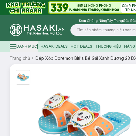
Kem Chống Nắng
Tẩy Trang
Sữa Rửa
Logo
DANH MỤC
HASAKI DEALS
HOT DEALS
THƯƠNG HIỆU
HÀNG 
Hamburger icon
Trang chủ
Dép Xốp Doremon Biti's Bé Gái Xanh Dương 23 