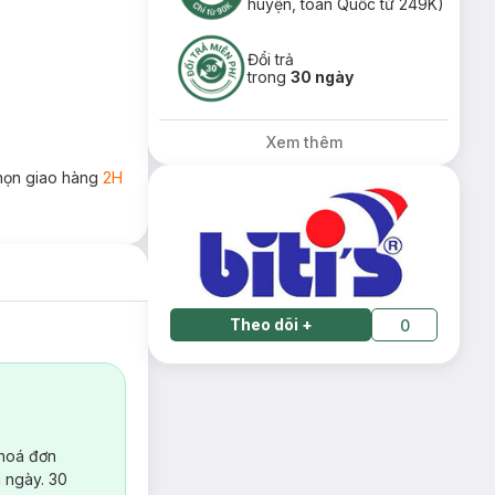
huyện, toàn Quốc từ 249K)
Đổi trả
trong
30 ngày
Xem thêm
họn giao hàng
2H
Theo dõi
+
0
 hoá đơn
 ngày. 30