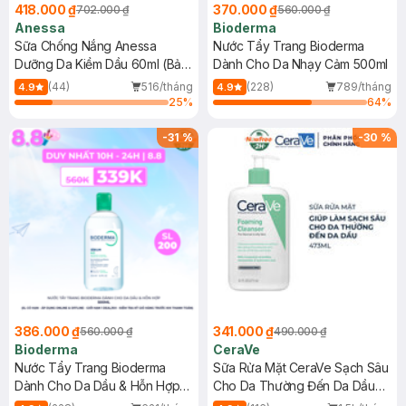
418.000 ₫
370.000 ₫
702.000 ₫
560.000 ₫
Anessa
Bioderma
Sữa Chống Nắng Anessa
Nước Tẩy Trang Bioderma
Dưỡng Da Kiềm Dầu 60ml (Bản
Dành Cho Da Nhạy Cảm 500ml
Mới)
(44)
516/tháng
(228)
789/tháng
4.9
4.9
25
%
64
%
-
31
%
-
30
%
386.000 ₫
341.000 ₫
560.000 ₫
490.000 ₫
Bioderma
CeraVe
Nước Tẩy Trang Bioderma
Sữa Rửa Mặt CeraVe Sạch Sâu
Dành Cho Da Dầu & Hỗn Hợp
Cho Da Thường Đến Da Dầu
500ml
473ml