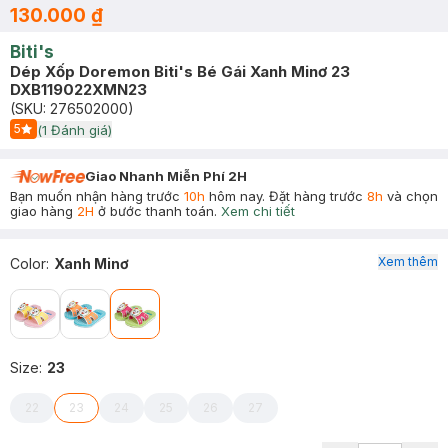
130.000 ₫
Biti's
Dép Xốp Doremon Biti's Bé Gái Xanh Minơ 23
DXB119022XMN23
(SKU:
276502000
)
5
(
1
Đánh giá)
Start Icon
Giao Nhanh Miễn Phí 2H
Bạn muốn nhận hàng trước
10h
hôm nay. Đặt hàng trước
8h
và chọn
giao hàng
2H
ở bước thanh toán.
Xem chi tiết
Xem thêm
Color
:
Xanh Minơ
Size
:
23
22
23
24
25
26
27