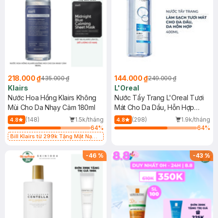
218.000 ₫
144.000 ₫
435.000 ₫
249.000 ₫
Klairs
L'Oreal
Nước Hoa Hồng Klairs Không
Nước Tẩy Trang L'Oreal Tươi
Mùi Cho Da Nhạy Cảm 180ml
Mát Cho Da Dầu, Hỗn Hợp
400ml
(148)
1.5k/tháng
(298)
1.9k/tháng
4.8
4.8
64
%
64
%
Bill Klairs từ 299k Tặng Mặt Nạ
Làm Dịu Da & Kiểm Soát Dầu Nhờn
25ml (SL Có Hạn)
-
46
%
-
43
%