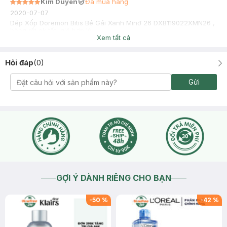
Kim Duyên
Đã mua hàng
2020-07-07
Dép Xốp Doremon Bitis Bé Gái Xanh Minơ 26 DXB119022XMN26 ,
hàng rất ok tốt, giá hợp lý
Xem tất cả
Hỏi đáp
(
0
)
Gửi
GỢI Ý DÀNH RIÊNG CHO BẠN
-
50
%
-
42
%