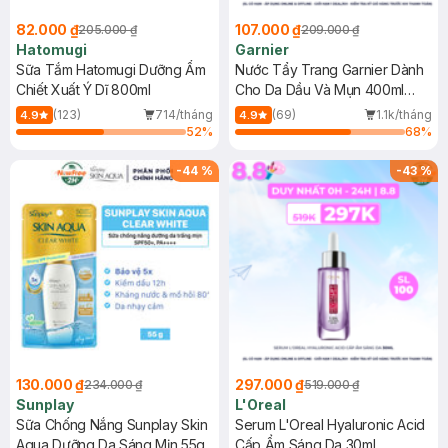
82.000 ₫
107.000 ₫
205.000 ₫
209.000 ₫
Hatomugi
Garnier
Sữa Tắm Hatomugi Dưỡng Ẩm
Nước Tẩy Trang Garnier Dành
Chiết Xuất Ý Dĩ 800ml
Cho Da Dầu Và Mụn 400ml
(Mới)
(123)
714/tháng
(69)
1.1k/tháng
4.9
4.9
52
%
68
%
-
44
%
-
43
%
130.000 ₫
297.000 ₫
234.000 ₫
519.000 ₫
Sunplay
L'Oreal
Sữa Chống Nắng Sunplay Skin
Serum L'Oreal Hyaluronic Acid
Aqua Dưỡng Da Sáng Mịn 55g
Cấp Ẩm Sáng Da 30ml