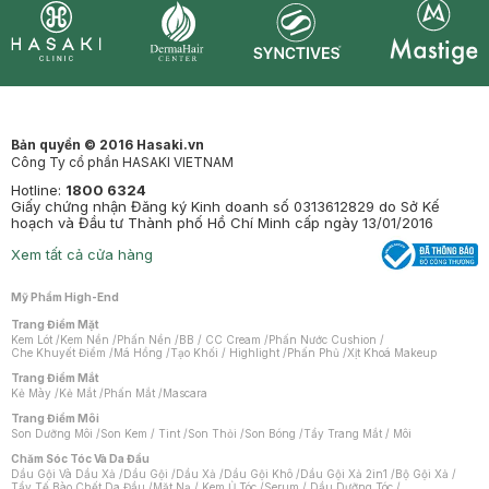
Synctives
Clinic
Dermahair
Mastige
Bản quyền © 2016 Hasaki.vn
Công Ty cổ phần HASAKI VIETNAM
Hotline:
1800 6324
Giấy chứng nhận Đăng ký Kinh doanh số 0313612829 do Sở Kế
hoạch và Đầu tư Thành phố Hồ Chí Minh cấp ngày 13/01/2016
Xem tất cả cửa hàng
Mỹ Phẩm High-End
Trang Điểm Mặt
Kem Lót
/
Kem Nền
/
Phấn Nền
/
BB / CC Cream
/
Phấn Nước Cushion
/
Che Khuyết Điểm
/
Má Hồng
/
Tạo Khối / Highlight
/
Phấn Phủ
/
Xịt Khoá Makeup
Trang Điểm Mắt
Kẻ Mày
/
Kẻ Mắt
/
Phấn Mắt
/
Mascara
Trang Điểm Môi
Son Dưỡng Môi
/
Son Kem / Tint
/
Son Thỏi
/
Son Bóng
/
Tẩy Trang Mắt / Môi
Chăm Sóc Tóc Và Da Đầu
Dầu Gội Và Dầu Xả
/
Dầu Gội
/
Dầu Xả
/
Dầu Gội Khô
/
Dầu Gội Xả 2in1
/
Bộ Gội Xả
/
Tẩy Tế Bào Chết Da Đầu
/
Mặt Nạ / Kem Ủ Tóc
/
Serum / Dầu Dưỡng Tóc
/