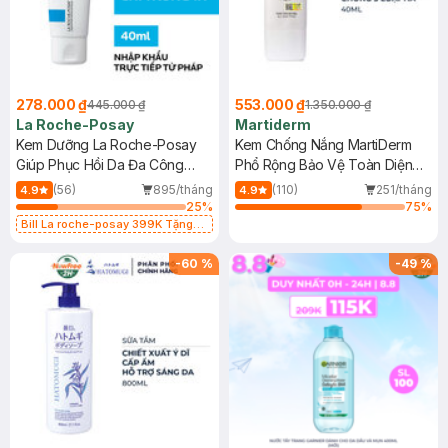
278.000 ₫
553.000 ₫
445.000 ₫
1.350.000 ₫
La Roche-Posay
Martiderm
Kem Dưỡng La Roche-Posay
Kem Chống Nắng MartiDerm
Giúp Phục Hồi Da Đa Công
Phổ Rộng Bảo Vệ Toàn Diện
Dụng 40ml
40ml
(56)
895/tháng
(110)
251/tháng
4.9
4.9
25
%
75
%
Bill La roche-posay 399K Tặng
Gel rửa mặt da dầu nhạy cảm 50ml
(SL có hạn)
-
60
%
-
49
%