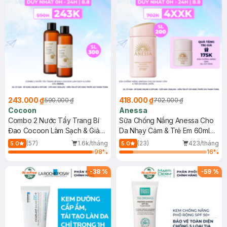
243.000 ₫
418.000 ₫
590.000 ₫
702.000 ₫
Cocoon
Anessa
Combo 2 Nước Tẩy Trang Bí
Sữa Chống Nắng Anessa Cho
Đao Cocoon Làm Sạch & Giảm
Da Nhạy Cảm & Trẻ Em 60ml
Dầu 500ml
(Mới)
(57)
1.6k/tháng
(23)
423/tháng
5.0
5.0
98
%
16
%
-
38
%
-
59
%