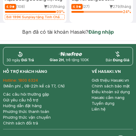
(108)
531/tháng
(27)
279/tháng
4.9
4.9
99
%
24
%
Bill 199K Sunplay tặng Tinh Chất
Chống Nắng 7g trị giá 30K (SL có
hạn)
Bạn đã có tài khoản Hasaki?
Đăng nhập
return
nowfree
price
HỖ TRỢ KHÁCH HÀNG
VỀ HASAKI.VN
Hotline:
1800 6324
Giới thiệu Hasaki.vn
(Miễn phí , 08-22h kể cả T7, CN)
Chính sách bảo mật
Điều khoản sử dụng
Các câu hỏi thường gặp
Hasaki cẩm nang
Gửi yêu cầu hỗ trợ
Tuyển dụng
Hướng dẫn đặt hàng
Liên hệ
Phương thức thanh toán
Phương thức vận chuyển
Chính sách đổi trả