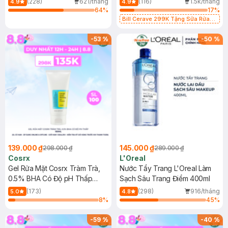
(228)
621/tháng
(116)
1.5k/tháng
4.9
4.9
64
%
17
%
Bill Cerave 299K Tặng Sữa Rửa
Mặt Cerave 30ml (SL có hạn)
-
53
%
-
50
%
139.000 ₫
145.000 ₫
298.000 ₫
289.000 ₫
Cosrx
L'Oreal
Gel Rửa Mặt Cosrx Tràm Trà,
Nước Tẩy Trang L'Oreal Làm
0.5% BHA Có Độ pH Thấp
Sạch Sâu Trang Điểm 400ml
150ml
(173)
(298)
916/tháng
5.0
4.8
8
%
45
%
-
59
%
-
40
%