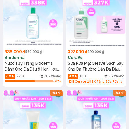
338.000 ₫
327.000 ₫
560.000 ₫
490.000 ₫
Bioderma
CeraVe
Nước Tẩy Trang Bioderma
Sữa Rửa Mặt CeraVe Sạch Sâu
Dành Cho Da Dầu & Hỗn Hợp
Cho Da Thường Đến Da Dầu
500ml
473ml
(228)
709/tháng
(116)
1.6k/tháng
4.9
4.9
62
%
Bill Cerave 299K Tặng Sữa Rửa
Mặt Cerave 30ml (SL có hạn)
-
53
%
-
53
%