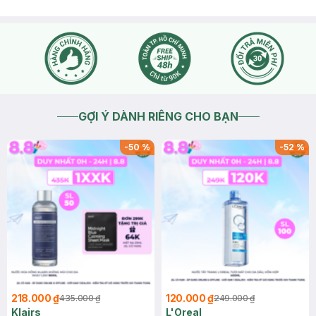
GỢI Ý DÀNH RIÊNG CHO BẠN
-
50
%
-
52
%
218.000 ₫
120.000 ₫
435.000 ₫
249.000 ₫
Klairs
L'Oreal