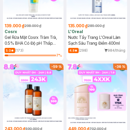
139.000 ₫
135.000 ₫
298.000 ₫
289.000 ₫
Cosrx
L'Oreal
Gel Rửa Mặt Cosrx Tràm Trà,
Nước Tẩy Trang L'Oreal Làm
0.5% BHA Có Độ pH Thấp
Sạch Sâu Trang Điểm 400ml
150ml
(173)
(298)
984/tháng
5.0
4.8
7
%
-
59
%
-
36
%
243.000 ₫
449.000 ₫
590.000 ₫
702.000 ₫