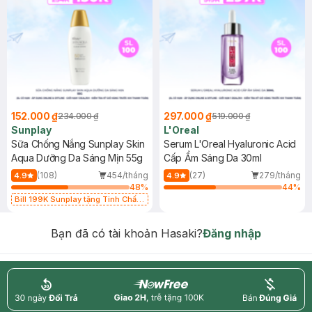
152.000 ₫
297.000 ₫
234.000 ₫
519.000 ₫
Sunplay
L'Oreal
Sữa Chống Nắng Sunplay Skin
Serum L'Oreal Hyaluronic Acid
Aqua Dưỡng Da Sáng Mịn 55g
Cấp Ẩm Sáng Da 30ml
(108)
454/tháng
(27)
279/tháng
4.9
4.9
48
%
44
%
Bill 199K Sunplay tặng Tinh Chất
Chống Nắng 7g trị giá 30K (SL có
hạn)
Bạn đã có tài khoản Hasaki?
Đăng nhập
return
nowfree
price