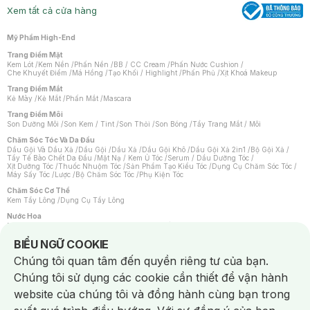
Xem tất cả cửa hàng
Mỹ Phẩm High-End
Trang Điểm Mặt
Kem Lót
/
Kem Nền
/
Phấn Nền
/
BB / CC Cream
/
Phấn Nước Cushion
/
Che Khuyết Điểm
/
Má Hồng
/
Tạo Khối / Highlight
/
Phấn Phủ
/
Xịt Khoá Makeup
Trang Điểm Mắt
Kẻ Mày
/
Kẻ Mắt
/
Phấn Mắt
/
Mascara
Trang Điểm Môi
Son Dưỡng Môi
/
Son Kem / Tint
/
Son Thỏi
/
Son Bóng
/
Tẩy Trang Mắt / Môi
Chăm Sóc Tóc Và Da Đầu
Dầu Gội Và Dầu Xả
/
Dầu Gội
/
Dầu Xả
/
Dầu Gội Khô
/
Dầu Gội Xả 2in1
/
Bộ Gội Xả
/
Tẩy Tế Bào Chết Da Đầu
/
Mặt Nạ / Kem Ủ Tóc
/
Serum / Dầu Dưỡng Tóc
/
Xịt Dưỡng Tóc
/
Thuốc Nhuộm Tóc
/
Sản Phẩm Tạo Kiểu Tóc
/
Dụng Cụ Chăm Sóc Tóc
/
Máy Sấy Tóc
/
Lược
/
Bộ Chăm Sóc Tóc
/
Phụ Kiện Tóc
Chăm Sóc Cơ Thể
Kem Tẩy Lông
/
Dụng Cụ Tẩy Lông
Nước Hoa
Nước Hoa Nữ
/
Nước Hoa Nam
/
Nước Hoa Cao Cấp
/
Xịt Thơm Toàn Thân
/
Nước Hoa Vùng Kín
Notice about cookies usage
BIỂU NGỮ COOKIE
Chăm Sóc Cá Nhân
Chúng tôi quan tâm đến quyền riêng tư của bạn.
Chống Muỗi
/
Khẩu Trang
/
Máy Massage
/
Mặt Nạ Xông Hơi
/
Nước Rửa Tay
/
Sản Phẩm Chăm Sóc Khác
/
Bàn Chải Đánh Răng
/
Bàn Chải Điện
/
Chúng tôi sử dụng các cookie cần thiết để vận hành
Hỗ Trợ Trắng Răng
/
Kem Đánh Răng
/
Máy Tăm Nước
/
Nước Súc Miệng
/
Tăm / Chỉ Nha Khoa
/
Xịt Thơm Miệng
/
Dung Dịch Vệ Sinh
/
Dưỡng Vùng Kín
/
website của chúng tôi và đồng hành cùng bạn trong
Khăn Ướt Vệ Sinh Vùng Kín
/
Băng Vệ Sinh
/
Tampon
/
Bọt Cạo Râu
/
Dao Cạo Râu
/
Máy Cạo Râu