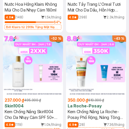
Nước Hoa Hồng Klairs Không
Nước Tẩy Trang L'Oreal Tươi
Mùi Cho Da Nhạy Cảm 180ml
Mát Cho Da Dầu, Hỗn Hợp
400ml
(148)
1.5k/tháng
(298)
2.3k/tháng
4.8
4.8
64
%
Bill Klairs từ 299k Tặng Mặt Nạ
Làm Dịu Da & Kiểm Soát Dầu Nhờn
25ml (SL Có Hạn)
-
52
%
-
43
%
237.000 ₫
350.000 ₫
495.000 ₫
610.000 ₫
Skin1004
La Roche-Posay
Kem Chống Nắng Skin1004
Kem Chống Nắng La Roche-
Cho Da Nhạy Cảm SPF 50+
Posay Phổ Rộng, Nâng Tông
50ml
Kiềm Dầu 50ml
(119)
1.0k/tháng
(28)
736/tháng
4.8
4.9