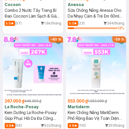
Cocoon
Anessa
Combo 2 Nước Tẩy Trang Bí
Sữa Chống Nắng Anessa Cho
Đao Cocoon Làm Sạch & Giảm
Da Nhạy Cảm & Trẻ Em 60ml
Dầu 500ml
(Mới)
(57)
1.6k/tháng
(23)
394/tháng
5.0
5.0
13
%
-
40
%
-
59
%
267.000 ₫
553.000 ₫
445.000 ₫
1.350.000 ₫
La Roche-Posay
Martiderm
Kem Dưỡng La Roche-Posay
Kem Chống Nắng MartiDerm
Giúp Phục Hồi Da Đa Công
Phổ Rộng Bảo Vệ Toàn Diện
Dụng 40ml
40ml
(56)
932/tháng
(110)
251/tháng
4.9
4.9