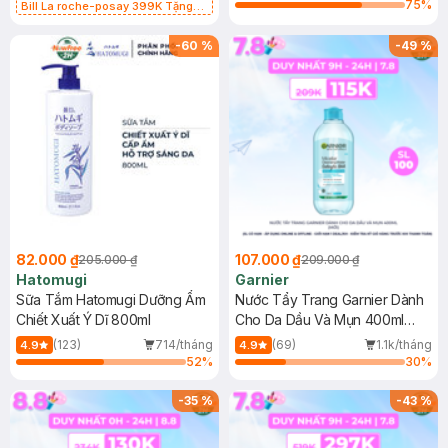
75
%
Bill La roche-posay 399K Tặng
Gel rửa mặt da dầu nhạy cảm 50ml
(SL có hạn)
-
60
%
-
49
%
82.000 ₫
107.000 ₫
205.000 ₫
209.000 ₫
Hatomugi
Garnier
Sữa Tắm Hatomugi Dưỡng Ẩm
Nước Tẩy Trang Garnier Dành
Chiết Xuất Ý Dĩ 800ml
Cho Da Dầu Và Mụn 400ml
(Mới)
(123)
714/tháng
(69)
1.1k/tháng
4.9
4.9
52
%
30
%
-
35
%
-
43
%