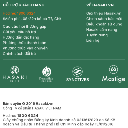
HỖ TRỢ KHÁCH HÀNG
VỀ HASAKI.VN
Hotline:
1800 6324
Giới thiệu Hasaki.vn
(Miễn phí , 08-22h kể cả T7, CN)
Chính sách bảo mật
Điều khoản sử dụng
Các câu hỏi thường gặp
Hasaki cẩm nang
Gửi yêu cầu hỗ trợ
Tuyển dụng
Hướng dẫn đặt hàng
Liên hệ
Phương thức thanh toán
Phương thức vận chuyển
Chính sách đổi trả
Synctives
Clinic
Dermahair
Mastige
Bản quyền © 2016 Hasaki.vn
Công Ty cổ phần HASAKI VIETNAM
Hotline:
1800 6324
Giấy chứng nhận Đăng ký Kinh doanh số 0313612829 do Sở Kế
hoạch và Đầu tư Thành phố Hồ Chí Minh cấp ngày 13/01/2016