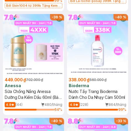
99
%
Bill La roche-posay 399K Tặng
Bill Skin1004 từ 399k Tặng Kem
Gel rửa mặt da dầu nhạy cảm 50ml
Chống Nắng Cho Da Nhạy Cảm
(SL có hạn)
SPF 50+ 20ml (SL Có Hạn)
-
36
%
-
40
%
449.000 ₫
338.000 ₫
702.000 ₫
560.000 ₫
Anessa
Bioderma
Sữa Chống Nắng Anessa
Nước Tẩy Trang Bioderma
Dưỡng Da Kiềm Dầu 60ml (Bản
Dành Cho Da Nhạy Cảm 500ml
Mới)
(44)
480/tháng
(228)
864/tháng
4.9
4.9
64
%
99
%
-
40
%
-
33
%