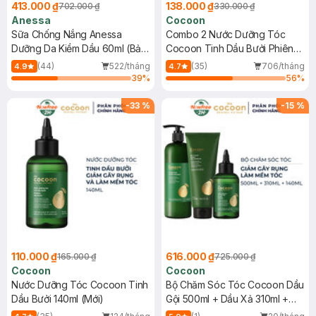
413.000 ₫
138.000 ₫
702.000 ₫
330.000 ₫
Anessa
Cocoon
Sữa Chống Nắng Anessa
Combo 2 Nước Dưỡng Tóc
Dưỡng Da Kiềm Dầu 60ml (Bản
Cocoon Tinh Dầu Bưởi Phiên
Mới)
Bản Mới 140ml
(44)
522/tháng
(35)
706/tháng
4.9
4.7
39
%
56
%
-
33
%
-
15
%
110.000 ₫
616.000 ₫
165.000 ₫
725.000 ₫
Cocoon
Cocoon
Nước Dưỡng Tóc Cocoon Tinh
Bộ Chăm Sóc Tóc Cocoon Dầu
Dầu Bưởi 140ml (Mới)
Gội 500ml + Dầu Xả 310ml +
Nước Dưỡng Tóc Tinh Dầu