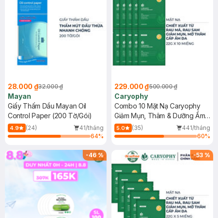
28.000 ₫
229.000 ₫
32.000 ₫
500.000 ₫
Mayan
Caryophy
Giấy Thấm Dầu Mayan Oil
Combo 10 Mặt Nạ Caryophy
Control Paper (200 Tờ/Gói)
Giảm Mụn, Thâm & Dưỡng Ẩm
Da 22g
(24)
41/tháng
(35)
441/tháng
4.9
5.0
64
%
60
%
-
46
%
-
53
%