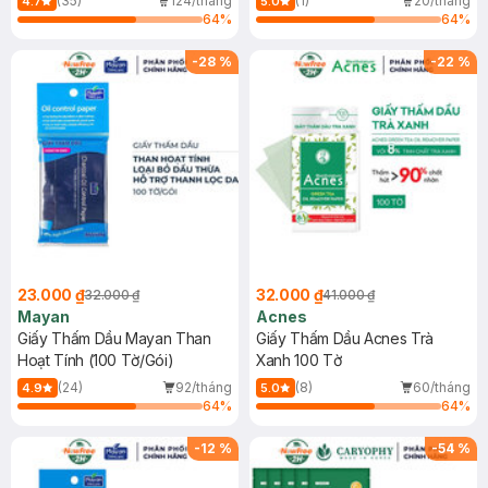
(35)
124/tháng
(1)
20/tháng
4.7
5.0
Bưởi 140ml
64
%
64
%
-
28
%
-
22
%
23.000 ₫
32.000 ₫
32.000 ₫
41.000 ₫
Mayan
Acnes
Giấy Thấm Dầu Mayan Than
Giấy Thấm Dầu Acnes Trà
Hoạt Tính (100 Tờ/Gói)
Xanh 100 Tờ
(24)
92/tháng
(8)
60/tháng
4.9
5.0
64
%
64
%
-
12
%
-
54
%