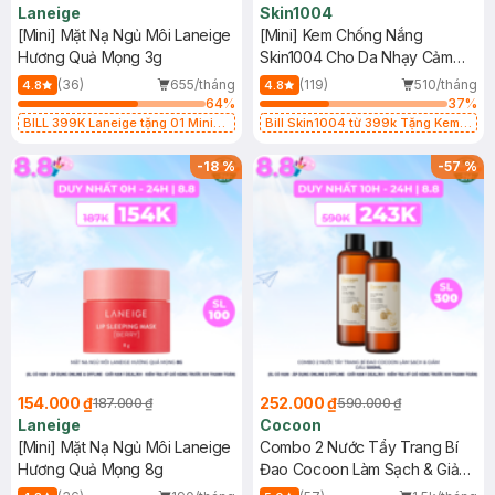
Laneige
Skin1004
[Mini] Mặt Nạ Ngủ Môi Laneige
[Mini] Kem Chống Nắng
Hương Quả Mọng 3g
Skin1004 Cho Da Nhạy Cảm
SPF 50+ 20ml
(36)
655/tháng
(119)
510/tháng
4.8
4.8
64
%
37
%
BILL 399K Laneige tặng 01 Mini
Bill Skin1004 từ 399k Tặng Kem
Mặt Nạ Ngủ Laneige Cung Cấp
Chống Nắng Cho Da Nhạy Cảm
Nước 15ml (SL có hạn)
SPF 50+ 20ml (SL Có Hạn)
-
18
%
-
57
%
154.000 ₫
252.000 ₫
187.000 ₫
590.000 ₫
Laneige
Cocoon
[Mini] Mặt Nạ Ngủ Môi Laneige
Combo 2 Nước Tẩy Trang Bí
Hương Quả Mọng 8g
Đao Cocoon Làm Sạch & Giảm
Dầu 500ml