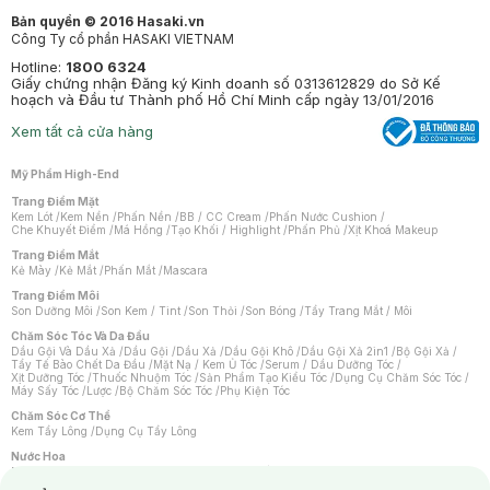
Bản quyền © 2016 Hasaki.vn
Công Ty cổ phần HASAKI VIETNAM
Hotline:
1800 6324
Giấy chứng nhận Đăng ký Kinh doanh số 0313612829 do Sở Kế
hoạch và Đầu tư Thành phố Hồ Chí Minh cấp ngày 13/01/2016
Xem tất cả cửa hàng
Mỹ Phẩm High-End
Trang Điểm Mặt
Kem Lót
/
Kem Nền
/
Phấn Nền
/
BB / CC Cream
/
Phấn Nước Cushion
/
Che Khuyết Điểm
/
Má Hồng
/
Tạo Khối / Highlight
/
Phấn Phủ
/
Xịt Khoá Makeup
Trang Điểm Mắt
Kẻ Mày
/
Kẻ Mắt
/
Phấn Mắt
/
Mascara
Trang Điểm Môi
Son Dưỡng Môi
/
Son Kem / Tint
/
Son Thỏi
/
Son Bóng
/
Tẩy Trang Mắt / Môi
Chăm Sóc Tóc Và Da Đầu
Dầu Gội Và Dầu Xả
/
Dầu Gội
/
Dầu Xả
/
Dầu Gội Khô
/
Dầu Gội Xả 2in1
/
Bộ Gội Xả
/
Tẩy Tế Bào Chết Da Đầu
/
Mặt Nạ / Kem Ủ Tóc
/
Serum / Dầu Dưỡng Tóc
/
Xịt Dưỡng Tóc
/
Thuốc Nhuộm Tóc
/
Sản Phẩm Tạo Kiểu Tóc
/
Dụng Cụ Chăm Sóc Tóc
/
Máy Sấy Tóc
/
Lược
/
Bộ Chăm Sóc Tóc
/
Phụ Kiện Tóc
Chăm Sóc Cơ Thể
Kem Tẩy Lông
/
Dụng Cụ Tẩy Lông
Nước Hoa
Nước Hoa Nữ
/
Nước Hoa Nam
/
Nước Hoa Cao Cấp
/
Xịt Thơm Toàn Thân
/
Nước Hoa Vùng Kín