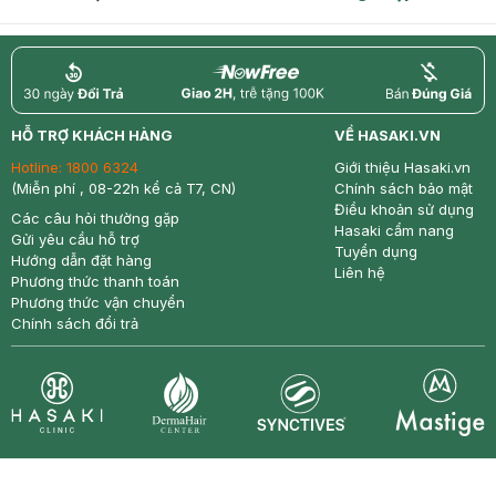
return
nowfree
price
HỖ TRỢ KHÁCH HÀNG
VỀ HASAKI.VN
Hotline:
1800 6324
Giới thiệu Hasaki.vn
(Miễn phí , 08-22h kể cả T7, CN)
Chính sách bảo mật
Điều khoản sử dụng
Các câu hỏi thường gặp
Hasaki cẩm nang
Gửi yêu cầu hỗ trợ
Tuyển dụng
Hướng dẫn đặt hàng
Liên hệ
Phương thức thanh toán
Phương thức vận chuyển
Chính sách đổi trả
Synctives
Clinic
Dermahair
Mastige