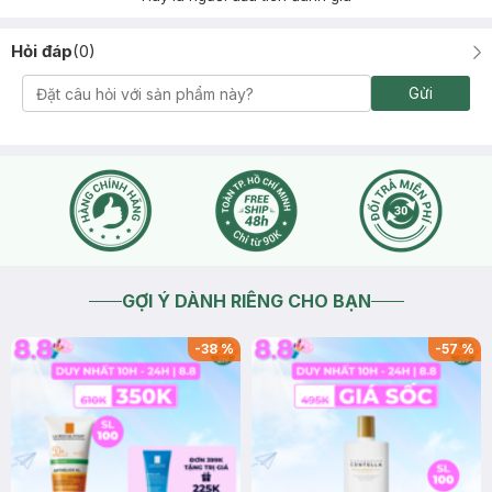
Hỏi đáp
(
0
)
Gửi
GỢI Ý DÀNH RIÊNG CHO BẠN
-
38
%
-
57
%