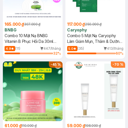
165.000 ₫
117.000 ₫
307.000 ₫
250.000 ₫
BNBG
Caryophy
Combo 10 Mặt Nạ BNBG
Combo 5 Mặt Nạ Caryophy
Vitamin B Phục Hồi Da 30ml
Làm Giảm Mụn, Thâm & Dưỡng
(Mới)
Ẩm Da 22g
(11)
447/tháng
(35)
413/tháng
4.9
5.0
32
%
60
%
-
45
%
-
70
%
61.000 ₫
59.000 ₫
110.000 ₫
198.000 ₫