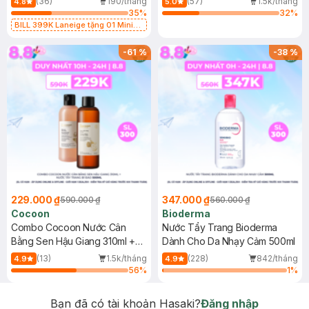
(36)
190/tháng
(57)
1.5k/tháng
4.8
5.0
35
%
32
%
BILL 399K Laneige tặng 01 Mini
Mặt Nạ Ngủ Laneige Cung Cấp
Nước 15ml (SL có hạn)
-
61
%
-
38
%
229.000 ₫
347.000 ₫
590.000 ₫
560.000 ₫
Cocoon
Bioderma
Combo Cocoon Nước Cân
Nước Tẩy Trang Bioderma
Bằng Sen Hậu Giang 310ml +
Dành Cho Da Nhạy Cảm 500ml
Nước Tẩy Trang Bí Đao 500ml
(13)
1.5k/tháng
(228)
842/tháng
4.9
4.9
56
%
1
%
Bạn đã có tài khoản Hasaki?
Đăng nhập