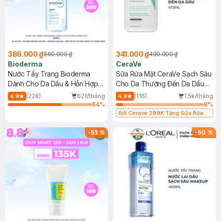
386.000 ₫
341.000 ₫
560.000 ₫
490.000 ₫
Bioderma
CeraVe
Nước Tẩy Trang Bioderma
Sữa Rửa Mặt CeraVe Sạch Sâu
Dành Cho Da Dầu & Hỗn Hợp
Cho Da Thường Đến Da Dầu
500ml
473ml
(228)
621/tháng
(116)
1.5k/tháng
4.9
4.9
64
%
8
%
Bill Cerave 299K Tặng Sữa Rửa
Mặt Cerave 30ml (SL có hạn)
-
53
%
-
50
%