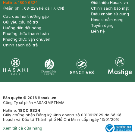
Hotline:
1800 6324
Giới thiệu Hasaki.vn
(Miễn phí , 08-22h kể cả T7, CN)
Chính sách bảo mật
Điều khoản sử dụng
Các câu hỏi thường gặp
Hasaki cẩm nang
Gửi yêu cầu hỗ trợ
Tuyển dụng
Hướng dẫn đặt hàng
Liên hệ
Phương thức thanh toán
Phương thức vận chuyển
Chính sách đổi trả
Synctives
Clinic
Dermahair
Mastige
Bản quyền © 2016 Hasaki.vn
Công Ty cổ phần HASAKI VIETNAM
Hotline:
1800 6324
Giấy chứng nhận Đăng ký Kinh doanh số 0313612829 do Sở Kế
hoạch và Đầu tư Thành phố Hồ Chí Minh cấp ngày 13/01/2016
Xem tất cả cửa hàng