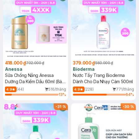
418.000 ₫
379.000 ₫
702.000 ₫
560.000 ₫
Anessa
Bioderma
Sữa Chống Nắng Anessa
Nước Tẩy Trang Bioderma
Dưỡng Da Kiềm Dầu 60ml (Bản
Dành Cho Da Nhạy Cảm 500ml
Mới)
(44)
516/tháng
(228)
771/tháng
4.9
4.9
13
%
64
%
-
31
%
-
30
%