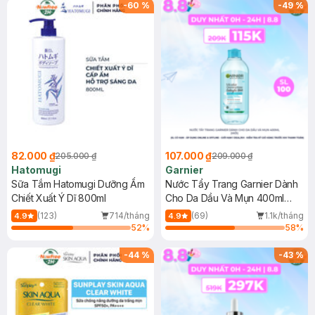
(SL có hạn)
-
60
%
-
49
%
82.000 ₫
107.000 ₫
205.000 ₫
209.000 ₫
Hatomugi
Garnier
Sữa Tắm Hatomugi Dưỡng Ẩm
Nước Tẩy Trang Garnier Dành
Chiết Xuất Ý Dĩ 800ml
Cho Da Dầu Và Mụn 400ml
(Mới)
(123)
714/tháng
(69)
1.1k/tháng
4.9
4.9
52
%
58
%
-
44
%
-
43
%