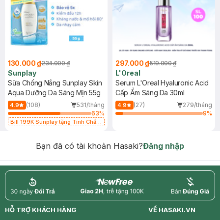
130.000 ₫
297.000 ₫
234.000 ₫
519.000 ₫
Sunplay
L'Oreal
Sữa Chống Nắng Sunplay Skin
Serum L'Oreal Hyaluronic Acid
Aqua Dưỡng Da Sáng Mịn 55g
Cấp Ẩm Sáng Da 30ml
(108)
531/tháng
(27)
279/tháng
4.9
4.9
63
%
9
%
Bill 199K Sunplay tặng Tinh Chất
Chống Nắng 7g trị giá 30K (SL có
hạn)
Bạn đã có tài khoản Hasaki?
Đăng nhập
return
nowfree
price
HỖ TRỢ KHÁCH HÀNG
VỀ HASAKI.VN