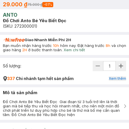
29.000 ₫
75.000 ₫
-
61
%
ANTO
Đồ Chơi Anto Bé Yêu Biết Đọc
(SKU:
272300001
)
Giao Nhanh Miễn Phí 2H
Bạn muốn nhận hàng trước
10h
hôm nay. Đặt hàng trước
8h
và chọn
giao hàng
2H
ở bước thanh toán.
Xem chi tiết
Số lượng:
337
Chi nhánh tạm hết sản phẩm
Xem thêm
Mô tả sản phẩm
Đồ Chơi Anto Bé Yêu Biết Đọc Giai đoạn từ 3 tuổi trở lên là thời
gian mà bé tiếp thu và học hỏi nhanh nhất, cho nên một món đồ
chơi phát triển tư duy phù hợp cho bé là thứ mà bố mẹ cần quan
tâm. Đồ Chơi Anto Bé Yêu Biết Đọc hiện