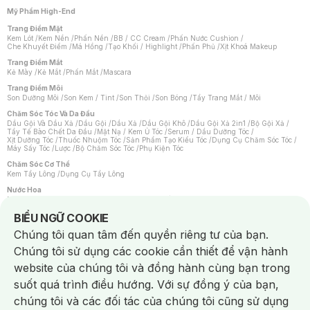
Mỹ Phẩm High-End
Trang Điểm Mặt
Kem Lót
/
Kem Nền
/
Phấn Nền
/
BB / CC Cream
/
Phấn Nước Cushion
/
Che Khuyết Điểm
/
Má Hồng
/
Tạo Khối / Highlight
/
Phấn Phủ
/
Xịt Khoá Makeup
Trang Điểm Mắt
Kẻ Mày
/
Kẻ Mắt
/
Phấn Mắt
/
Mascara
Trang Điểm Môi
Son Dưỡng Môi
/
Son Kem / Tint
/
Son Thỏi
/
Son Bóng
/
Tẩy Trang Mắt / Môi
Chăm Sóc Tóc Và Da Đầu
Dầu Gội Và Dầu Xả
/
Dầu Gội
/
Dầu Xả
/
Dầu Gội Khô
/
Dầu Gội Xả 2in1
/
Bộ Gội Xả
/
Tẩy Tế Bào Chết Da Đầu
/
Mặt Nạ / Kem Ủ Tóc
/
Serum / Dầu Dưỡng Tóc
/
Xịt Dưỡng Tóc
/
Thuốc Nhuộm Tóc
/
Sản Phẩm Tạo Kiểu Tóc
/
Dụng Cụ Chăm Sóc Tóc
/
Máy Sấy Tóc
/
Lược
/
Bộ Chăm Sóc Tóc
/
Phụ Kiện Tóc
Chăm Sóc Cơ Thể
Kem Tẩy Lông
/
Dụng Cụ Tẩy Lông
Nước Hoa
Nước Hoa Nữ
/
Nước Hoa Nam
/
Nước Hoa Cao Cấp
/
Xịt Thơm Toàn Thân
/
Nước Hoa Vùng Kín
Notice about cookies usage
BIỂU NGỮ COOKIE
Chăm Sóc Cá Nhân
Chúng tôi quan tâm đến quyền riêng tư của bạn.
Chống Muỗi
/
Khẩu Trang
/
Máy Massage
/
Mặt Nạ Xông Hơi
/
Nước Rửa Tay
/
Sản Phẩm Chăm Sóc Khác
/
Bàn Chải Đánh Răng
/
Bàn Chải Điện
/
Chúng tôi sử dụng các cookie cần thiết để vận hành
Hỗ Trợ Trắng Răng
/
Kem Đánh Răng
/
Máy Tăm Nước
/
Nước Súc Miệng
/
Tăm / Chỉ Nha Khoa
/
Xịt Thơm Miệng
/
Dung Dịch Vệ Sinh
/
Dưỡng Vùng Kín
/
website của chúng tôi và đồng hành cùng bạn trong
Khăn Ướt Vệ Sinh Vùng Kín
/
Băng Vệ Sinh
/
Tampon
/
Bọt Cạo Râu
/
Dao Cạo Râu
/
Máy Cạo Râu
suốt quá trình điều hướng. Với sự đồng ý của bạn,
Vấn Đề Về Da
chúng tôi và các đối tác của chúng tôi cũng sử dụng
Da Dầu / Lỗ Chân Lông To
/
Da Khô / Mất Nước
/
Da Lão Hóa
/
Da Mụn
/
Da Nhạy Cảm / Kích Ứng
/
Da Xỉn Màu
/
Thâm / Nám / Tàn Nhang
/