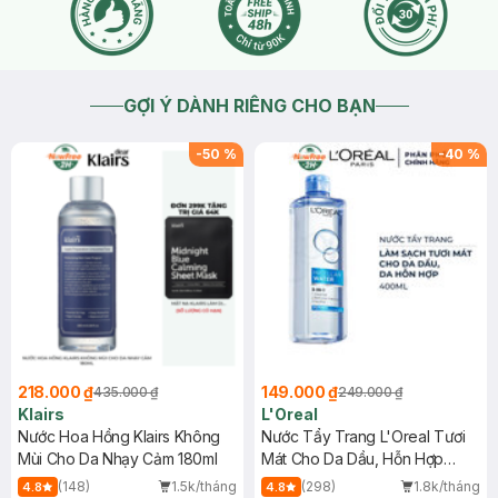
GỢI Ý DÀNH RIÊNG CHO BẠN
-
50
%
-
40
%
218.000 ₫
149.000 ₫
435.000 ₫
249.000 ₫
Klairs
L'Oreal
Nước Hoa Hồng Klairs Không
Nước Tẩy Trang L'Oreal Tươi
Mùi Cho Da Nhạy Cảm 180ml
Mát Cho Da Dầu, Hỗn Hợp
400ml
(148)
1.5k/tháng
(298)
1.8k/tháng
4.8
4.8