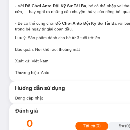
- Với
Đồ Chơi Anto Đội Kỹ Sư Tài Ba
, bé có thể nhập vai th
cửa,.... hay nghĩ ra những câu chuyện thú vị của riêng bé, qu
- Bé có thể cùng chơi
Đồ Chơi Anto Đội Kỹ Sư Tài B
a với bạ
trong bé ngay từ giai đoạn đầu.
Lưu ý: Sản phẩm dành cho bé từ 3 tuổi trở lên
Bảo quản: Nơi khô ráo, thoáng mát
Xuất xứ: Việt Nam
Thương hiệu: Anto
Hướng dẫn sử dụng
Đang cập nhật
Đánh giá
0
Tất cả
(
0
)
5
(
0