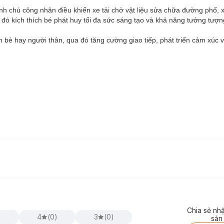
ành chú công nhân điều khiển xe tải chở vật liệu sửa chữa đường phố,
a đó kích thích bé phát huy tối đa sức sáng tạo và khả năng tưởng tượn
n bè hay người thân, qua đó tăng cường giao tiếp, phát triển cảm xúc 
Chia sẻ nh
)
4
(
0
)
3
(
0
)
sản