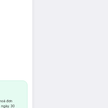
 hoá đơn
 ngày. 30