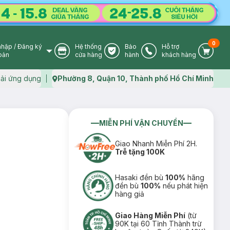
0
nhập
/
Đăng ký
Hệ thống
Bảo
Hỗ trợ
User Icon
Store Icon
Warranty Icon
Phone Icon
Cart I
oản
cửa hàng
hành
khách hàng
ải ứng dụng
Phường 8, Quận 10, Thành phố Hồ Chí Minh
Map icon
MIỄN PHÍ VẬN CHUYỂN
Giao Nhanh Miễn Phí 2H.
Trễ tặng 100K
Hasaki đền bù
100%
hãng
đền bù
100%
nếu phát hiện
hàng giả
Giao Hàng Miễn Phí
(từ
90K tại 60 Tỉnh Thành trừ