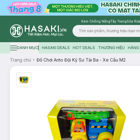
Kem Chống Nắng
Tẩy Trang
Sữa Rửa
Logo
DANH MỤC
HASAKI DEALS
HOT DEALS
THƯƠNG HIỆU
HÀNG 
Hamburger icon
Trang chủ
Đồ Chơi Anto Đội Kỹ Sư Tài Ba - Xe Cẩu M2