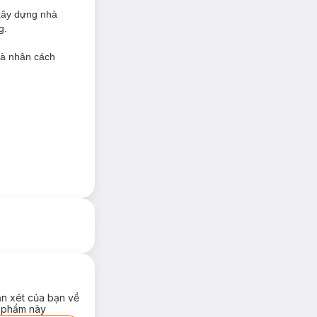
 xây dựng nhà
g.
và nhân cách
ận xét của bạn về
 phẩm này