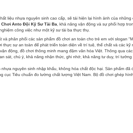
chất liệu nhựa nguyên sinh cao cấp, sẽ tái hiện lại hình ảnh của những
 Chơi Anto Đội Kỹ Sư Tài Ba
, khả năng vận động và sự phối hợp tron
 nghiệm công việc như một kỹ sư tài ba thực thụ.
t và phân phối các sản phẩm đồ chơi an toàn cho trẻ em với slogan “
hực sự an toàn để phát triển toàn diện về trí tuệ, thể chất và các kỹ
ơi vận động, đồ chơi thông minh mang đậm văn hóa Việt. Thông qua cá
uan sát, chú ý, khả năng nhận thức, ghi nhớ, khả năng tư duy, trí tưởn
nhựa nguyên sinh nhập khẩu, không hóa chất độc hại. Sản phẩm đã 
ổng cục Tiêu chuẩn đo lường chất lượng Việt Nam. Bộ đồ chơi ghép hìn