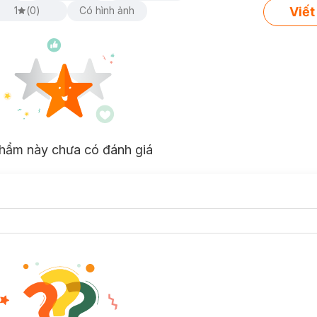
Viết
1
(
0
)
Có hình ảnh
hẩm này chưa có đánh giá