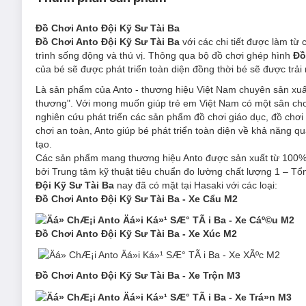
Đồ Chơi Anto Đội Kỹ Sư Tài Ba - Xe Cẩu M2
Đồ Chơi Anto Đội Kỹ Sư Tài Ba
Đồ Chơi Anto Đội Kỹ Sư Tài Ba
với các chi tiết được làm từ 
trình sống động và thú vị. Thông qua bộ đồ chơi ghép hình
Đồ
của bé sẽ được phát triển toàn diện đồng thời bé sẽ được trải
Là sản phẩm của Anto - thương hiệu Việt Nam chuyên sản xuấ
thương". Với mong muốn giúp trẻ em Việt Nam có một sân chơi t
nghiên cứu phát triển các sản phẩm đồ chơi giáo dục, đồ ch
chơi an toàn, Anto giúp bé phát triển toàn diện về khả năng q
tạo.
Các sản phẩm mang thương hiệu Anto được sản xuất từ 100% 
bởi Trung tâm kỹ thuật tiêu chuẩn đo lường chất lượng 1 – T
Đội Kỹ Sư Tài Ba
nay đã có mặt tại Hasaki với các loại:
Đồ Chơi Anto Đội Kỹ Sư Tài Ba - Xe Cẩu M2
Đồ Chơi Anto Đội Kỹ Sư Tài Ba - Xe Xúc M2
Đồ Chơi Anto Đội Kỹ Sư Tài Ba - Xe Trộn M3