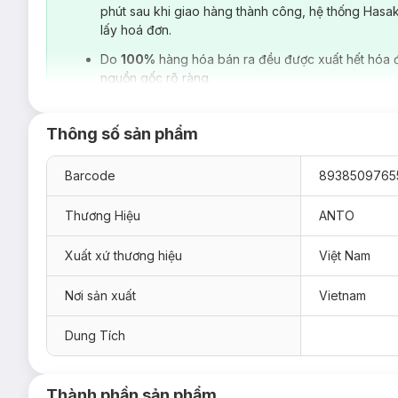
phút sau khi giao hàng thành công, hệ thống Hasa
lấy hoá đơn.
Do
100%
hàng hóa bán ra đều được xuất hết hóa 
nguồn gốc rõ ràng.
Thông số sản phẩm
Barcode
8938509765
Thương Hiệu
ANTO
Xuất xứ thương hiệu
Việt Nam
Là sản phẩm của
Anto
- thương hiệu Việt Nam chuyên sản 
thương". Với mong muốn giúp trẻ em Việt Nam có một sân chơi
Nơi sản xuất
Vietnam
nghiên cứu phát triển các sản phẩm đồ chơi giáo dục, đồ c
chơi an toàn,
Anto
giúp bé phát triển toàn diện về khả năng
sáng tạo.
Dung Tích
Các sản phẩm mang thương hiệu Anto được sản xuất từ 100
bởi Trung tâm kỹ thuật tiêu chuẩn đo lường chất lượng 1 – 
Thành phần sản phẩm
Đội Kỹ Sư Tài Ba
nay đã có mặt tại
Hasaki
với các loại: