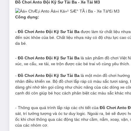
Đồ Chơi Anto Đội Kỹ Sư Tài Ba - Xe Tải M3
Công dụng:
- Đồ Chơi Anto Đội Kỹ Sư Tài Ba
được làm từ chất liệu nhự
đến sức khỏe của bé. Chất liệu nhựa này có độ chịu lực cao 
da bé.
-
Đồ Chơi Anto Đội Kỹ Sư Tài Ba
là sản phẩm đồ chơi Việt N
xúc, xe cẩu, xe tải, xe trộn được các bé trai vô cùng yêu thích.
-
Đồ Chơi Anto Đội Kỹ Sư Tài Ba
là một món đồ chơi hướng n
Đồ Chơi Anto Đội Kỹ Sư Tài Ba - Xe Xúc M2
nhân điều khiển xe. Bộ đồ chơi lắp ráp có màu sắc tươi sáng
dàng ghi nhớ tên gọi cũng như chức năng của các dòng xe côn
cạnh đó còn giúp bé học cách phân biệt các màu sắc khác nh
- Thông qua quá trình lắp ráp các chi tiết của
Đồ Chơi Anto Đ
sát, trí tưởng tượng và óc tư duy logic. Ngoài ra, bé sẽ được
ốc khi chơi thông qua các động tác như cầm, nắm, xoay, vặn, siết
của các nhóm cơ.