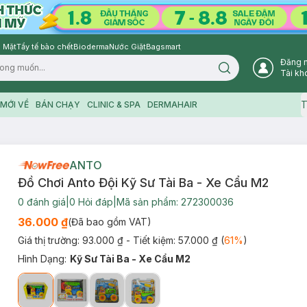
 Mặt
Tẩy tế bào chết
Bioderma
Nước Giặt
Bagsmart
Đăng 
Search icon
Tài kh
T
MỚI VỀ
BÁN CHẠY
CLINIC & SPA
DERMAHAIR
ANTO
Đồ Chơi Anto Đội Kỹ Sư Tài Ba - Xe Cẩu M2
0
đánh giá
|
0
Hỏi đáp
|
Mã sản phẩm:
272300036
36.000 ₫
(Đã bao gồm VAT)
Giá thị trường:
93.000 ₫
- Tiết kiệm:
57.000 ₫
(
61
%
)
Hình Dạng
:
Kỹ Sư Tài Ba - Xe Cẩu M2