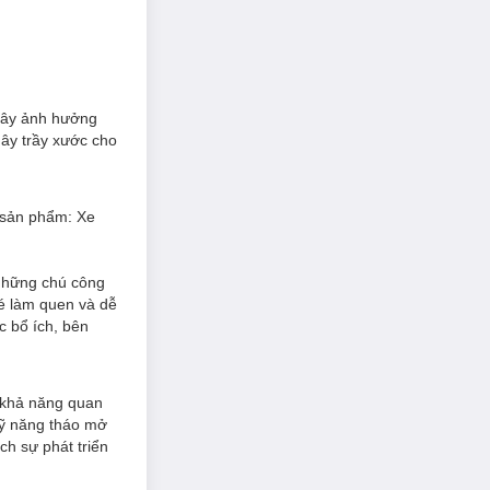
 gây ảnh hưởng
gây trầy xước cho
4 sản phẩm: Xe
 những chú công
bé làm quen và dễ
c bổ ích, bên
n khả năng quan
 kỹ năng tháo mở
ích sự phát triển