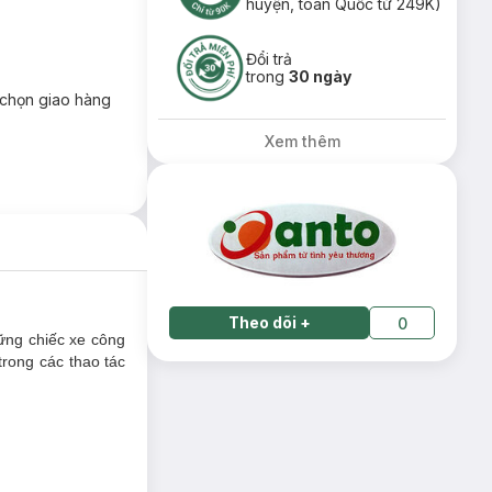
huyện, toàn Quốc từ 249K)
Đổi trả
trong
30 ngày
chọn giao hàng
Xem thêm
Theo dõi
+
0
hững chiếc xe công
trong các thao tác