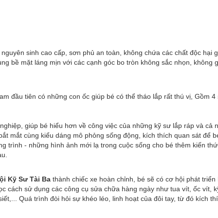
a nguyên sinh cao cấp, sơn phủ an toàn, không chứa các chất độc hại
cùng bề mặt láng mịn với các cạnh góc bo tròn không sắc nhọn, không 
am đầu tiên có những con ốc giúp bé có thể tháo lắp rất thú vị, Gồm 
ghiệp, giúp bé hiểu hơn về công việc của những kỹ sư lắp ráp và cả
, bắt mắt cùng kiểu dáng mô phỏng sống động, kích thích quan sát để 
g trình - những hình ảnh mới lạ trong cuộc sống cho bé thêm kiến thứ
au.
ội Kỹ Sư Tài Ba
thành chiếc xe hoàn chỉnh, bé sẽ có cơ hội phát triể
 học cách sử dụng các công cụ sửa chữa hàng ngày như tua vít, ốc vít,
,... Quá trình đòi hỏi sự khéo léo, linh hoạt của đôi tay, từ đó kích th