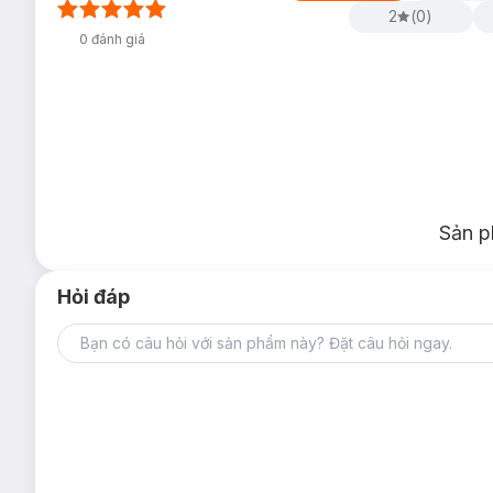
2
(
0
)
0
đánh giá
Đồ Chơi Anto Đội Kỹ Sư Tài Ba - Xe Trộn M3
Sản p
Hỏi đáp