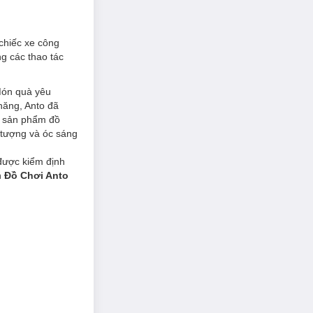
 chiếc xe công
g các thao tác
Món quà yêu
 năng, Anto đã
c sản phẩm đồ
g tượng và óc sáng
được kiểm định
h
Đồ Chơi Anto