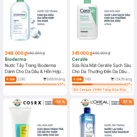
348.000 ₫
341.000 ₫
560.000 ₫
490.000 ₫
Bioderma
CeraVe
Nước Tẩy Trang Bioderma
Sữa Rửa Mặt CeraVe Sạch Sâu
Dành Cho Da Dầu & Hỗn Hợp
Cho Da Thường Đến Da Dầu
500ml
473ml
(228)
688/tháng
(116)
1.5k/tháng
4.9
4.9
33
%
40
%
Bill Cerave 299K Tặng Sữa Rửa
Mặt Cerave 30ml (SL có hạn)
-
53
%
-
37
%