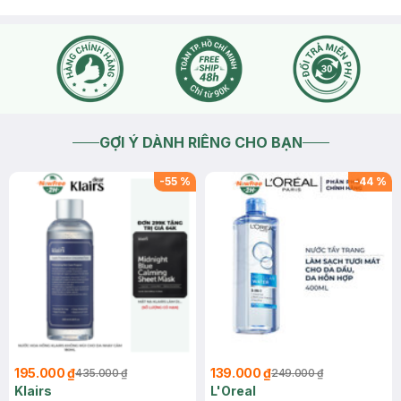
GỢI Ý DÀNH RIÊNG CHO BẠN
-
55
%
-
44
%
195.000 ₫
139.000 ₫
435.000 ₫
249.000 ₫
Klairs
L'Oreal