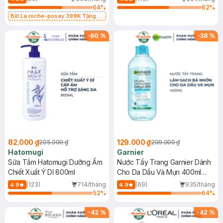
64
%
62
%
Bill La roche-posay 399K Tặng
Gel rửa mặt da dầu nhạy cảm 50ml
(SL có hạn)
-
60
%
-
38
%
82.000 ₫
129.000 ₫
205.000 ₫
209.000 ₫
Hatomugi
Garnier
Sữa Tắm Hatomugi Dưỡng Ẩm
Nước Tẩy Trang Garnier Dành
Chiết Xuất Ý Dĩ 800ml
Cho Da Dầu Và Mụn 400ml
(Mới)
(123)
714/tháng
(69)
935/tháng
4.9
4.9
52
%
64
%
-
42
%
-
42
%