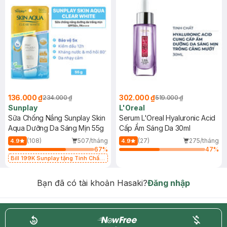
136.000 ₫
302.000 ₫
234.000 ₫
519.000 ₫
Sunplay
L'Oreal
Sữa Chống Nắng Sunplay Skin
Serum L'Oreal Hyaluronic Acid
Aqua Dưỡng Da Sáng Mịn 55g
Cấp Ẩm Sáng Da 30ml
(108)
507/tháng
(27)
275/tháng
4.9
4.9
67
%
47
%
Bill 199K Sunplay tặng Tinh Chất
Chống Nắng 7g trị giá 30K (SL có
hạn)
Bạn đã có tài khoản Hasaki?
Đăng nhập