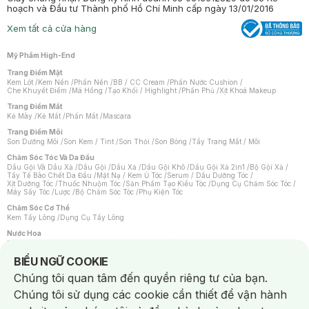
hoạch và Đầu tư Thành phố Hồ Chí Minh cấp ngày 13/01/2016
Xem tất cả cửa hàng
Mỹ Phẩm High-End
Trang Điểm Mặt
Kem Lót
/
Kem Nền
/
Phấn Nền
/
BB / CC Cream
/
Phấn Nước Cushion
/
Che Khuyết Điểm
/
Má Hồng
/
Tạo Khối / Highlight
/
Phấn Phủ
/
Xịt Khoá Makeup
Trang Điểm Mắt
Kẻ Mày
/
Kẻ Mắt
/
Phấn Mắt
/
Mascara
Trang Điểm Môi
Son Dưỡng Môi
/
Son Kem / Tint
/
Son Thỏi
/
Son Bóng
/
Tẩy Trang Mắt / Môi
Chăm Sóc Tóc Và Da Đầu
Dầu Gội Và Dầu Xả
/
Dầu Gội
/
Dầu Xả
/
Dầu Gội Khô
/
Dầu Gội Xả 2in1
/
Bộ Gội Xả
/
Tẩy Tế Bào Chết Da Đầu
/
Mặt Nạ / Kem Ủ Tóc
/
Serum / Dầu Dưỡng Tóc
/
Xịt Dưỡng Tóc
/
Thuốc Nhuộm Tóc
/
Sản Phẩm Tạo Kiểu Tóc
/
Dụng Cụ Chăm Sóc Tóc
/
Máy Sấy Tóc
/
Lược
/
Bộ Chăm Sóc Tóc
/
Phụ Kiện Tóc
Chăm Sóc Cơ Thể
Kem Tẩy Lông
/
Dụng Cụ Tẩy Lông
Nước Hoa
Nước Hoa Nữ
/
Nước Hoa Nam
/
Nước Hoa Cao Cấp
/
Xịt Thơm Toàn Thân
/
Nước Hoa Vùng Kín
Notice about cookies usage
BIỂU NGỮ COOKIE
Chăm Sóc Cá Nhân
Chúng tôi quan tâm đến quyền riêng tư của bạn.
Chống Muỗi
/
Khẩu Trang
/
Máy Massage
/
Mặt Nạ Xông Hơi
/
Nước Rửa Tay
/
Sản Phẩm Chăm Sóc Khác
/
Bàn Chải Đánh Răng
/
Bàn Chải Điện
/
Chúng tôi sử dụng các cookie cần thiết để vận hành
Hỗ Trợ Trắng Răng
/
Kem Đánh Răng
/
Máy Tăm Nước
/
Nước Súc Miệng
/
Tăm / Chỉ Nha Khoa
/
Xịt Thơm Miệng
/
Dung Dịch Vệ Sinh
/
Dưỡng Vùng Kín
/