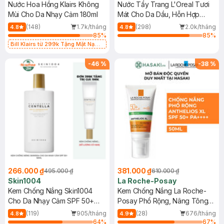
Nước Hoa Hồng Klairs Không
Nước Tẩy Trang L'Oreal Tươi
Mùi Cho Da Nhạy Cảm 180ml
Mát Cho Da Dầu, Hỗn Hợp
400ml
(148)
1.7k/tháng
(298)
2.0k/tháng
4.8
4.8
85
%
85
%
Bill Klairs từ 299k Tặng Mặt Nạ
Làm Dịu Da & Kiểm Soát Dầu Nhờn
25ml (SL Có Hạn)
-
46
%
-
38
%
266.000 ₫
381.000 ₫
495.000 ₫
610.000 ₫
Skin1004
La Roche-Posay
Kem Chống Nắng Skin1004
Kem Chống Nắng La Roche-
Cho Da Nhạy Cảm SPF 50+
Posay Phổ Rộng, Nâng Tông
50ml
Kiềm Dầu 50ml
(119)
905/tháng
(28)
676/tháng
4.8
4.9
64
%
67
%