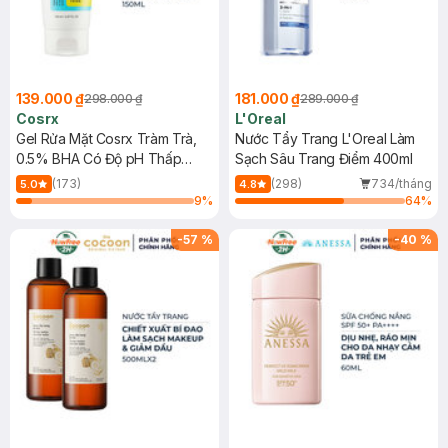
139.000 ₫
181.000 ₫
298.000 ₫
289.000 ₫
Cosrx
L'Oreal
Gel Rửa Mặt Cosrx Tràm Trà,
Nước Tẩy Trang L'Oreal Làm
0.5% BHA Có Độ pH Thấp
Sạch Sâu Trang Điểm 400ml
150ml
(173)
(298)
734/tháng
5.0
4.8
9
%
64
%
-
57
%
-
40
%