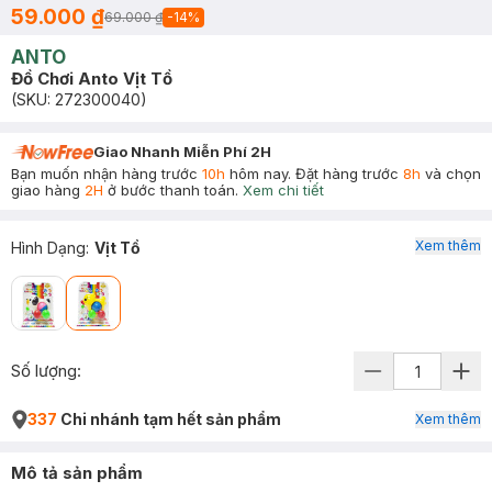
59.000 ₫
69.000 ₫
-
14
%
ANTO
Đồ Chơi Anto Vịt Tồ
(SKU:
272300040
)
Giao Nhanh Miễn Phí 2H
Bạn muốn nhận hàng trước
10h
hôm nay. Đặt hàng trước
8h
và chọn
giao hàng
2H
ở bước thanh toán.
Xem chi tiết
Xem thêm
Hình Dạng
:
Vịt Tồ
Số lượng:
337
Chi nhánh tạm hết sản phẩm
Xem thêm
Mô tả sản phẩm