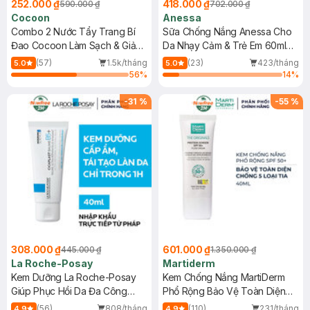
252.000 ₫
418.000 ₫
590.000 ₫
702.000 ₫
Cocoon
Anessa
Combo 2 Nước Tẩy Trang Bí
Sữa Chống Nắng Anessa Cho
Đao Cocoon Làm Sạch & Giảm
Da Nhạy Cảm & Trẻ Em 60ml
Dầu 500ml
(Mới)
(57)
1.5k/tháng
(23)
423/tháng
5.0
5.0
56
%
14
%
-
31
%
-
55
%
308.000 ₫
601.000 ₫
445.000 ₫
1.350.000 ₫
La Roche-Posay
Martiderm
Kem Dưỡng La Roche-Posay
Kem Chống Nắng MartiDerm
Giúp Phục Hồi Da Đa Công
Phổ Rộng Bảo Vệ Toàn Diện
Dụng 40ml
40ml
(56)
808/tháng
(110)
231/tháng
4.9
4.9