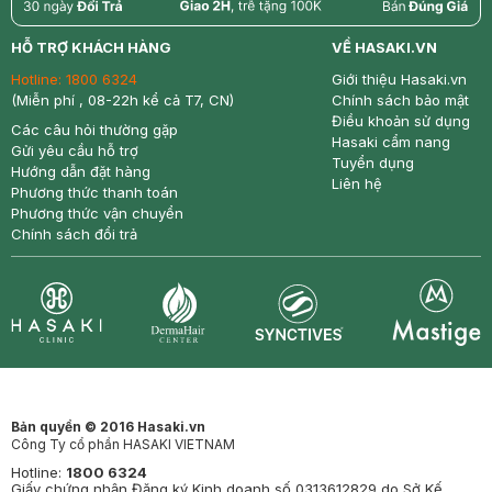
return
nowfree
price
HỖ TRỢ KHÁCH HÀNG
VỀ HASAKI.VN
Hotline:
1800 6324
Giới thiệu Hasaki.vn
(Miễn phí , 08-22h kể cả T7, CN)
Chính sách bảo mật
Điều khoản sử dụng
Các câu hỏi thường gặp
Hasaki cẩm nang
Gửi yêu cầu hỗ trợ
Tuyển dụng
Hướng dẫn đặt hàng
Liên hệ
Phương thức thanh toán
Phương thức vận chuyển
Chính sách đổi trả
Synctives
Clinic
Dermahair
Mastige
Bản quyền © 2016 Hasaki.vn
Công Ty cổ phần HASAKI VIETNAM
Hotline:
1800 6324
Giấy chứng nhận Đăng ký Kinh doanh số 0313612829 do Sở Kế