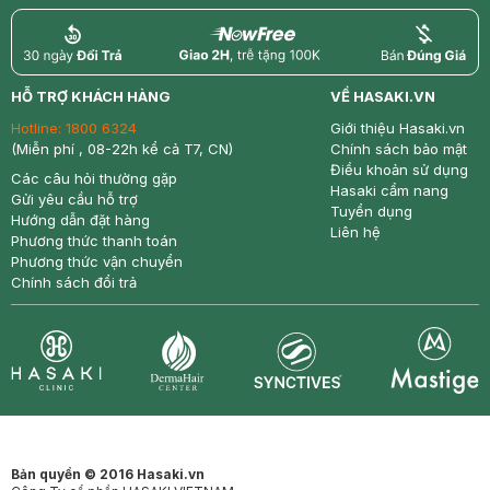
return
nowfree
price
HỖ TRỢ KHÁCH HÀNG
VỀ HASAKI.VN
Hotline:
1800 6324
Giới thiệu Hasaki.vn
(Miễn phí , 08-22h kể cả T7, CN)
Chính sách bảo mật
Điều khoản sử dụng
Các câu hỏi thường gặp
Hasaki cẩm nang
Gửi yêu cầu hỗ trợ
Tuyển dụng
Hướng dẫn đặt hàng
Liên hệ
Phương thức thanh toán
Phương thức vận chuyển
Chính sách đổi trả
Synctives
Clinic
Dermahair
Mastige
Bản quyền © 2016 Hasaki.vn