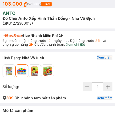
103.000 ₫
157.000 ₫
-
34
%
ANTO
Đồ Chơi Anto Xếp Hình Thần Đồng - Nhà Vô Địch
(SKU:
272300013
)
Giao Nhanh Miễn Phí 2H
Bạn muốn nhận hàng trước
10h
ngày mai. Đặt hàng trước
24h
và
chọn giao hàng
2H
ở bước thanh toán.
Xem chi tiết
Xem thêm
Hình Dạng
:
Nhà Vô Địch
Số lượng:
339
Chi nhánh tạm hết sản phẩm
Xem thêm
Mô tả sản phẩm