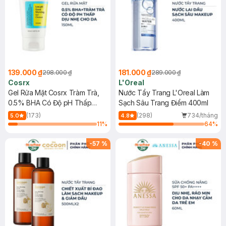
139.000 ₫
181.000 ₫
298.000 ₫
289.000 ₫
Cosrx
L'Oreal
Gel Rửa Mặt Cosrx Tràm Trà,
Nước Tẩy Trang L'Oreal Làm
0.5% BHA Có Độ pH Thấp
Sạch Sâu Trang Điểm 400ml
150ml
(173)
(298)
734/tháng
5.0
4.8
11
%
64
%
-
57
%
-
40
%