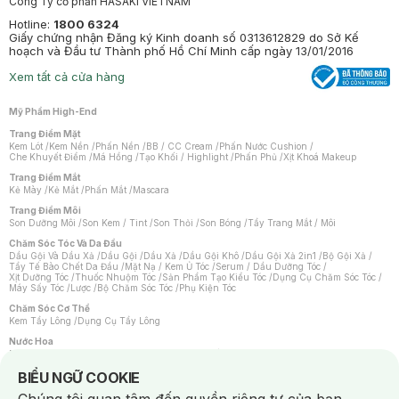
Công Ty cổ phần HASAKI VIETNAM
Hotline:
1800 6324
Giấy chứng nhận Đăng ký Kinh doanh số 0313612829 do Sở Kế
hoạch và Đầu tư Thành phố Hồ Chí Minh cấp ngày 13/01/2016
Xem tất cả cửa hàng
Mỹ Phẩm High-End
Trang Điểm Mặt
Kem Lót
/
Kem Nền
/
Phấn Nền
/
BB / CC Cream
/
Phấn Nước Cushion
/
Che Khuyết Điểm
/
Má Hồng
/
Tạo Khối / Highlight
/
Phấn Phủ
/
Xịt Khoá Makeup
Trang Điểm Mắt
Kẻ Mày
/
Kẻ Mắt
/
Phấn Mắt
/
Mascara
Trang Điểm Môi
Son Dưỡng Môi
/
Son Kem / Tint
/
Son Thỏi
/
Son Bóng
/
Tẩy Trang Mắt / Môi
Chăm Sóc Tóc Và Da Đầu
Dầu Gội Và Dầu Xả
/
Dầu Gội
/
Dầu Xả
/
Dầu Gội Khô
/
Dầu Gội Xả 2in1
/
Bộ Gội Xả
/
Tẩy Tế Bào Chết Da Đầu
/
Mặt Nạ / Kem Ủ Tóc
/
Serum / Dầu Dưỡng Tóc
/
Xịt Dưỡng Tóc
/
Thuốc Nhuộm Tóc
/
Sản Phẩm Tạo Kiểu Tóc
/
Dụng Cụ Chăm Sóc Tóc
/
Máy Sấy Tóc
/
Lược
/
Bộ Chăm Sóc Tóc
/
Phụ Kiện Tóc
Chăm Sóc Cơ Thể
Kem Tẩy Lông
/
Dụng Cụ Tẩy Lông
Nước Hoa
Nước Hoa Nữ
/
Nước Hoa Nam
/
Nước Hoa Cao Cấp
/
Xịt Thơm Toàn Thân
/
Nước Hoa Vùng Kín
Notice about cookies usage
BIỂU NGỮ COOKIE
Chăm Sóc Cá Nhân
Chống Muỗi
/
Khẩu Trang
/
Máy Massage
/
Mặt Nạ Xông Hơi
/
Nước Rửa Tay
/