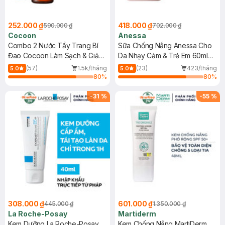
252.000 ₫
418.000 ₫
590.000 ₫
702.000 ₫
Cocoon
Anessa
Combo 2 Nước Tẩy Trang Bí
Sữa Chống Nắng Anessa Cho
Đao Cocoon Làm Sạch & Giảm
Da Nhạy Cảm & Trẻ Em 60ml
Dầu 500ml
(Mới)
(57)
1.5k/tháng
(23)
423/tháng
5.0
5.0
80
%
80
%
-
31
%
-
55
%
308.000 ₫
601.000 ₫
445.000 ₫
1.350.000 ₫
La Roche-Posay
Martiderm
Kem Dưỡng La Roche-Posay
Kem Chống Nắng MartiDerm