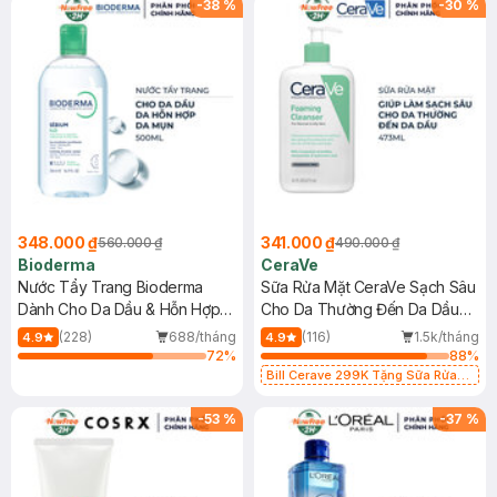
-
38
%
-
30
%
348.000 ₫
341.000 ₫
560.000 ₫
490.000 ₫
Bioderma
CeraVe
Nước Tẩy Trang Bioderma
Sữa Rửa Mặt CeraVe Sạch Sâu
Dành Cho Da Dầu & Hỗn Hợp
Cho Da Thường Đến Da Dầu
500ml
473ml
(228)
688/tháng
(116)
1.5k/tháng
4.9
4.9
72
%
88
%
Bill Cerave 299K Tặng Sữa Rửa
Mặt Cerave 30ml (SL có hạn)
-
53
%
-
37
%