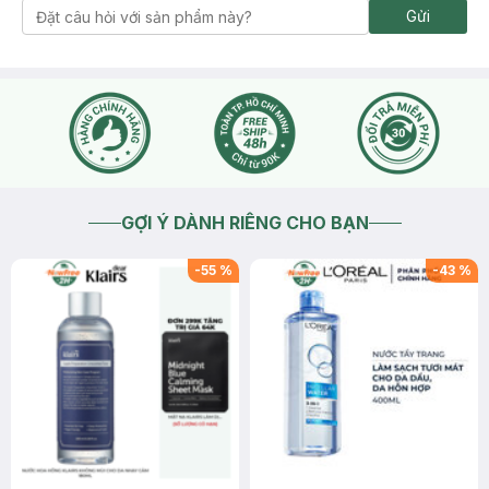
Gửi
GỢI Ý DÀNH RIÊNG CHO BẠN
-
55
%
-
43
%