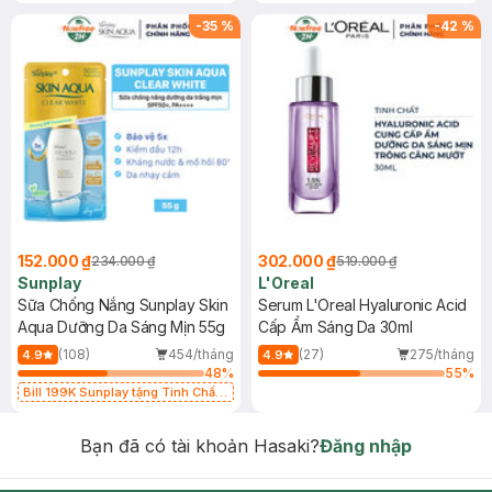
-
35
%
-
42
%
152.000 ₫
302.000 ₫
234.000 ₫
519.000 ₫
Sunplay
L'Oreal
Sữa Chống Nắng Sunplay Skin
Serum L'Oreal Hyaluronic Acid
Aqua Dưỡng Da Sáng Mịn 55g
Cấp Ẩm Sáng Da 30ml
(108)
454/tháng
(27)
275/tháng
4.9
4.9
48
%
55
%
Bill 199K Sunplay tặng Tinh Chất
Chống Nắng 7g trị giá 30K (SL có
hạn)
Bạn đã có tài khoản Hasaki?
Đăng nhập