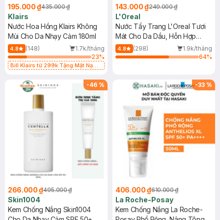
195.000 ₫
143.000 ₫
435.000 ₫
249.000 ₫
Klairs
L'Oreal
Nước Hoa Hồng Klairs Không
Nước Tẩy Trang L'Oreal Tươi
Mùi Cho Da Nhạy Cảm 180ml
Mát Cho Da Dầu, Hỗn Hợp
400ml
(148)
1.7k/tháng
(298)
1.9k/tháng
4.8
4.8
23
%
64
%
Bill Klairs từ 299k Tặng Mặt Nạ
Làm Dịu Da & Kiểm Soát Dầu Nhờn
25ml (SL Có Hạn)
-
46
%
-
33
%
266.000 ₫
406.000 ₫
495.000 ₫
610.000 ₫
Skin1004
La Roche-Posay
Kem Chống Nắng Skin1004
Kem Chống Nắng La Roche-
Cho Da Nhạy Cảm SPF 50+
Posay Phổ Rộng, Nâng Tông