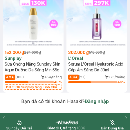
152.000 ₫
302.000 ₫
234.000 ₫
519.000 ₫
Sunplay
L'Oreal
Sữa Chống Nắng Sunplay Skin
Serum L'Oreal Hyaluronic Acid
Aqua Dưỡng Da Sáng Mịn 55g
Cấp Ẩm Sáng Da 30ml
(108)
454/tháng
(27)
275/tháng
4.9
4.9
48
%
46
%
Bill 199K Sunplay tặng Tinh Chất
Chống Nắng 7g trị giá 30K (SL có
hạn)
Bạn đã có tài khoản Hasaki?
Đăng nhập