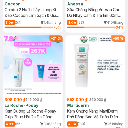
Cocoon
Anessa
Combo 2 Nước Tẩy Trang Bí
Sữa Chống Nắng Anessa Cho
Đao Cocoon Làm Sạch & Giảm
Da Nhạy Cảm & Trẻ Em 60ml
Dầu 500ml
(Mới)
(57)
1.4k/tháng
(23)
410/tháng
5.0
5.0
75
%
34
%
-
31
%
-
59
%
308.000 ₫
553.000 ₫
445.000 ₫
1.350.000 ₫
La Roche-Posay
Martiderm
Kem Dưỡng La Roche-Posay
Kem Chống Nắng MartiDerm
Giúp Phục Hồi Da Đa Công
Phổ Rộng Bảo Vệ Toàn Diện
Dụng 40ml
40ml
(56)
808/tháng
(110)
251/tháng
4.9
4.9