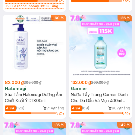
64
%
75
%
Bill La roche-posay 399K Tặng
Gel rửa mặt da dầu nhạy cảm 50ml
(SL có hạn)
-
60
%
-
36
%
82.000 ₫
133.000 ₫
205.000 ₫
209.000 ₫
Hatomugi
Garnier
Sữa Tắm Hatomugi Dưỡng Ẩm
Nước Tẩy Trang Garnier Dành
Chiết Xuất Ý Dĩ 800ml
Cho Da Dầu Và Mụn 400ml
(Mới)
(123)
714/tháng
(69)
907/tháng
4.9
4.9
52
%
64
%
-
35
%
-
42
%