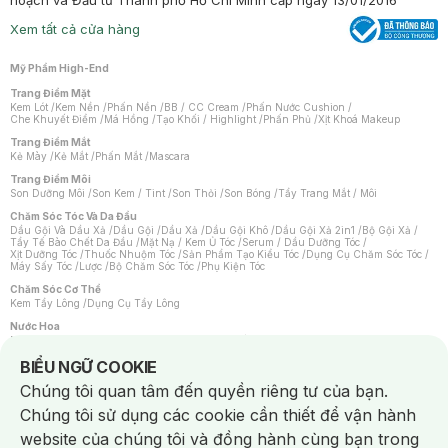
hoạch và Đầu tư Thành phố Hồ Chí Minh cấp ngày 13/01/2016
Xem tất cả cửa hàng
Mỹ Phẩm High-End
Trang Điểm Mặt
Kem Lót
/
Kem Nền
/
Phấn Nền
/
BB / CC Cream
/
Phấn Nước Cushion
/
Che Khuyết Điểm
/
Má Hồng
/
Tạo Khối / Highlight
/
Phấn Phủ
/
Xịt Khoá Makeup
Trang Điểm Mắt
Kẻ Mày
/
Kẻ Mắt
/
Phấn Mắt
/
Mascara
Trang Điểm Môi
Son Dưỡng Môi
/
Son Kem / Tint
/
Son Thỏi
/
Son Bóng
/
Tẩy Trang Mắt / Môi
Chăm Sóc Tóc Và Da Đầu
Dầu Gội Và Dầu Xả
/
Dầu Gội
/
Dầu Xả
/
Dầu Gội Khô
/
Dầu Gội Xả 2in1
/
Bộ Gội Xả
/
Tẩy Tế Bào Chết Da Đầu
/
Mặt Nạ / Kem Ủ Tóc
/
Serum / Dầu Dưỡng Tóc
/
Xịt Dưỡng Tóc
/
Thuốc Nhuộm Tóc
/
Sản Phẩm Tạo Kiểu Tóc
/
Dụng Cụ Chăm Sóc Tóc
/
Máy Sấy Tóc
/
Lược
/
Bộ Chăm Sóc Tóc
/
Phụ Kiện Tóc
Chăm Sóc Cơ Thể
Kem Tẩy Lông
/
Dụng Cụ Tẩy Lông
Nước Hoa
Nước Hoa Nữ
/
Nước Hoa Nam
/
Nước Hoa Cao Cấp
/
Xịt Thơm Toàn Thân
/
Nước Hoa Vùng Kín
Notice about cookies usage
BIỂU NGỮ COOKIE
Chăm Sóc Cá Nhân
Chúng tôi quan tâm đến quyền riêng tư của bạn.
Chống Muỗi
/
Khẩu Trang
/
Máy Massage
/
Mặt Nạ Xông Hơi
/
Nước Rửa Tay
/
Sản Phẩm Chăm Sóc Khác
/
Bàn Chải Đánh Răng
/
Bàn Chải Điện
/
Chúng tôi sử dụng các cookie cần thiết để vận hành
Hỗ Trợ Trắng Răng
/
Kem Đánh Răng
/
Máy Tăm Nước
/
Nước Súc Miệng
/
Tăm / Chỉ Nha Khoa
/
Xịt Thơm Miệng
/
Dung Dịch Vệ Sinh
/
Dưỡng Vùng Kín
/
website của chúng tôi và đồng hành cùng bạn trong
Khăn Ướt Vệ Sinh Vùng Kín
/
Băng Vệ Sinh
/
Tampon
/
Bọt Cạo Râu
/
Dao Cạo Râu
/