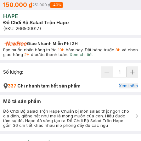
150.000 ₫
251.000 ₫
-
40
%
HAPE
Đồ Chơi Bộ Salad Trộn Hape
(SKU:
266500017
)
Giao Nhanh Miễn Phí 2H
Bạn muốn nhận hàng trước
10h
hôm nay. Đặt hàng trước
8h
và chọn
giao hàng
2H
ở bước thanh toán.
Xem chi tiết
Số lượng:
337
Chi nhánh tạm hết sản phẩm
Xem thêm
Mô tả sản phẩm
Đồ Chơi Bộ Salad Trộn Hape Chuẩn bị món salad thật ngon cho
gia đình, giống hệt như mẹ là mong muốn của con. Hiểu được
tâm sự đó, Hape đã sáng tạo ra Đồ Chơi Bộ Salad Trộn Hape
gồm 36 chi tiết khác nhau mô phỏng đầy đủ các ngu