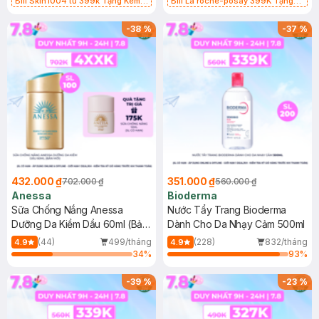
Bill Skin1004 từ 399k Tặng Kem
Bill La roche-posay 399K Tặng
Chống Nắng Cho Da Nhạy Cảm
Gel rửa mặt da dầu nhạy cảm 50ml
SPF 50+ 20ml (SL Có Hạn)
(SL có hạn)
-
38
%
-
37
%
432.000 ₫
351.000 ₫
702.000 ₫
560.000 ₫
Anessa
Bioderma
Sữa Chống Nắng Anessa
Nước Tẩy Trang Bioderma
Dưỡng Da Kiềm Dầu 60ml (Bản
Dành Cho Da Nhạy Cảm 500ml
Mới)
(44)
499/tháng
(228)
832/tháng
4.9
4.9
34
%
93
%
-
39
%
-
23
%