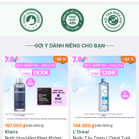
GỢI Ý DÀNH RIÊNG CHO BẠN
-
55
%
-
42
%
197.000 ₫
144.000 ₫
435.000 ₫
249.000 ₫
Klairs
L'Oreal
Nước Hoa Hồng Klairs Không
Nước Tẩy Trang L'Oreal Tươi