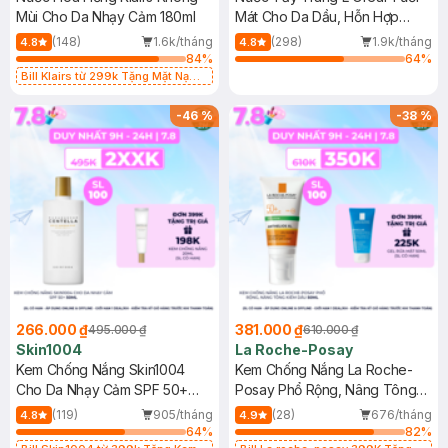
Mùi Cho Da Nhạy Cảm 180ml
Mát Cho Da Dầu, Hỗn Hợp
400ml
(148)
1.6k/tháng
(298)
1.9k/tháng
4.8
4.8
84
%
64
%
Bill Klairs từ 299k Tặng Mặt Nạ
Làm Dịu Da & Kiểm Soát Dầu Nhờn
25ml (SL Có Hạn)
-
46
%
-
38
%
266.000 ₫
381.000 ₫
495.000 ₫
610.000 ₫
Skin1004
La Roche-Posay
Kem Chống Nắng Skin1004
Kem Chống Nắng La Roche-
Cho Da Nhạy Cảm SPF 50+
Posay Phổ Rộng, Nâng Tông
50ml
Kiềm Dầu 50ml
(119)
905/tháng
(28)
676/tháng
4.8
4.9
64
%
82
%