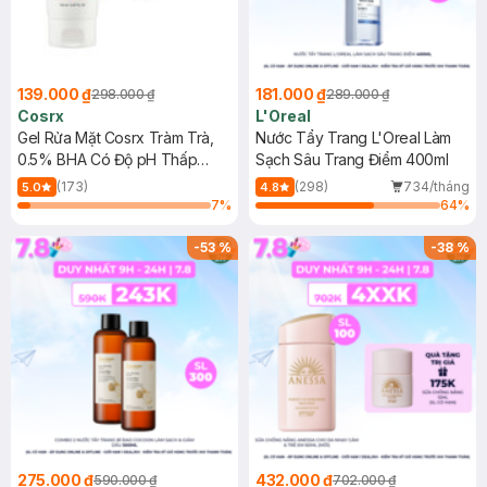
139.000 ₫
181.000 ₫
298.000 ₫
289.000 ₫
Cosrx
L'Oreal
Gel Rửa Mặt Cosrx Tràm Trà,
Nước Tẩy Trang L'Oreal Làm
0.5% BHA Có Độ pH Thấp
Sạch Sâu Trang Điểm 400ml
150ml
(173)
(298)
734/tháng
5.0
4.8
7
%
64
%
-
53
%
-
38
%
275.000 ₫
432.000 ₫
590.000 ₫
702.000 ₫