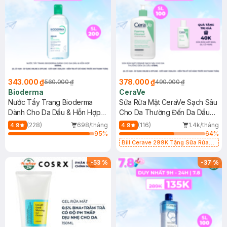
343.000 ₫
378.000 ₫
560.000 ₫
490.000 ₫
Bioderma
CeraVe
Nước Tẩy Trang Bioderma
Sữa Rửa Mặt CeraVe Sạch Sâu
Dành Cho Da Dầu & Hỗn Hợp
Cho Da Thường Đến Da Dầu
500ml
473ml
(228)
698/tháng
(116)
1.4k/tháng
4.9
4.9
95
%
64
%
Bill Cerave 299K Tặng Sữa Rửa
Mặt Cerave 30ml (SL có hạn)
-
53
%
-
37
%