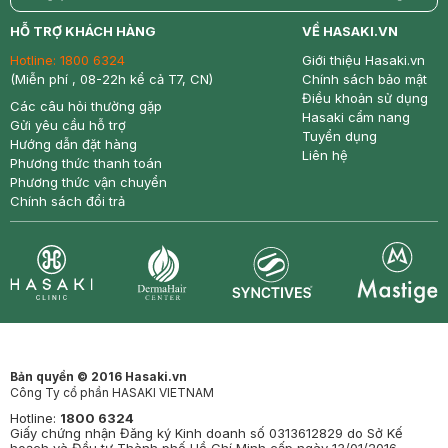
return
nowfree
price
HỖ TRỢ KHÁCH HÀNG
VỀ HASAKI.VN
Hotline:
1800 6324
Giới thiệu Hasaki.vn
(Miễn phí , 08-22h kể cả T7, CN)
Chính sách bảo mật
Điều khoản sử dụng
Các câu hỏi thường gặp
Hasaki cẩm nang
Gửi yêu cầu hỗ trợ
Tuyển dụng
Hướng dẫn đặt hàng
Liên hệ
Phương thức thanh toán
Phương thức vận chuyển
Chính sách đổi trả
Synctives
Clinic
Dermahair
Mastige
Bản quyền © 2016 Hasaki.vn
Công Ty cổ phần HASAKI VIETNAM
Hotline:
1800 6324
Giấy chứng nhận Đăng ký Kinh doanh số 0313612829 do Sở Kế