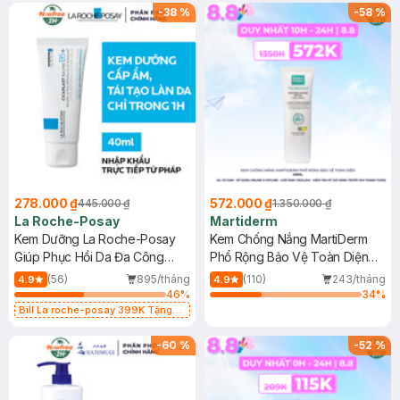
-
38
%
-
58
%
278.000 ₫
572.000 ₫
445.000 ₫
1.350.000 ₫
La Roche-Posay
Martiderm
Kem Dưỡng La Roche-Posay
Kem Chống Nắng MartiDerm
Giúp Phục Hồi Da Đa Công
Phổ Rộng Bảo Vệ Toàn Diện
Dụng 40ml
40ml
(56)
895/tháng
(110)
243/tháng
4.9
4.9
46
%
34
%
Bill La roche-posay 399K Tặng
Gel rửa mặt da dầu nhạy cảm 50ml
(SL có hạn)
-
60
%
-
52
%