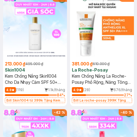
213.000 ₫
381.000 ₫
495.000 ₫
610.000 ₫
Skin1004
La Roche-Posay
Kem Chống Nắng Skin1004
Kem Chống Nắng La Roche-
Cho Da Nhạy Cảm SPF 50+
Posay Phổ Rộng, Nâng Tông
50ml
Kiềm Dầu 50ml
(119)
1.1k/tháng
(28)
676/tháng
4.8
4.9
84
%
27
%
Bill Skin1004 từ 399k Tặng Kem
Bill La roche-posay 399K Tặng
Chống Nắng Cho Da Nhạy Cảm
Gel rửa mặt da dầu nhạy cảm 50ml
SPF 50+ 20ml (SL Có Hạn)
(SL có hạn)
-
42
%
-
40
%