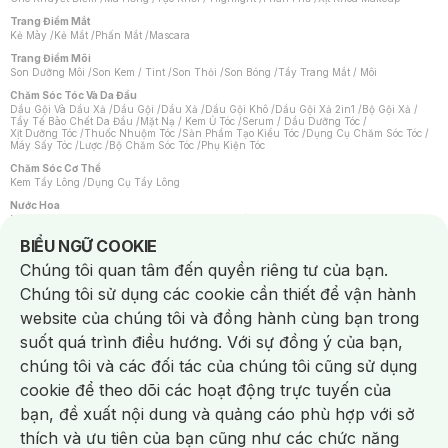
Trang Điểm Mắt
Kẻ Mày
/
Kẻ Mắt
/
Phấn Mắt
/
Mascara
Trang Điểm Môi
Son Dưỡng Môi
/
Son Kem / Tint
/
Son Thỏi
/
Son Bóng
/
Tẩy Trang Mắt / Môi
Chăm Sóc Tóc Và Da Đầu
Dầu Gội Và Dầu Xả
/
Dầu Gội
/
Dầu Xả
/
Dầu Gội Khô
/
Dầu Gội Xả 2in1
/
Bộ Gội Xả
/
Tẩy Tế Bào Chết Da Đầu
/
Mặt Nạ / Kem Ủ Tóc
/
Serum / Dầu Dưỡng Tóc
/
Xịt Dưỡng Tóc
/
Thuốc Nhuộm Tóc
/
Sản Phẩm Tạo Kiểu Tóc
/
Dụng Cụ Chăm Sóc Tóc
/
Máy Sấy Tóc
/
Lược
/
Bộ Chăm Sóc Tóc
/
Phụ Kiện Tóc
Chăm Sóc Cơ Thể
Kem Tẩy Lông
/
Dụng Cụ Tẩy Lông
Nước Hoa
Nước Hoa Nữ
/
Nước Hoa Nam
/
Nước Hoa Cao Cấp
/
Xịt Thơm Toàn Thân
/
Nước Hoa Vùng Kín
Notice about cookies usage
BIỂU NGỮ COOKIE
Chăm Sóc Cá Nhân
Chúng tôi quan tâm đến quyền riêng tư của bạn.
Chống Muỗi
/
Khẩu Trang
/
Máy Massage
/
Mặt Nạ Xông Hơi
/
Nước Rửa Tay
/
Sản Phẩm Chăm Sóc Khác
/
Bàn Chải Đánh Răng
/
Bàn Chải Điện
/
Chúng tôi sử dụng các cookie cần thiết để vận hành
Hỗ Trợ Trắng Răng
/
Kem Đánh Răng
/
Máy Tăm Nước
/
Nước Súc Miệng
/
Tăm / Chỉ Nha Khoa
/
Xịt Thơm Miệng
/
Dung Dịch Vệ Sinh
/
Dưỡng Vùng Kín
/
website của chúng tôi và đồng hành cùng bạn trong
Khăn Ướt Vệ Sinh Vùng Kín
/
Băng Vệ Sinh
/
Tampon
/
Bọt Cạo Râu
/
Dao Cạo Râu
/
Máy Cạo Râu
suốt quá trình điều hướng. Với sự đồng ý của bạn,
Vấn Đề Về Da
chúng tôi và các đối tác của chúng tôi cũng sử dụng
Da Dầu / Lỗ Chân Lông To
/
Da Khô / Mất Nước
/
Da Lão Hóa
/
Da Mụn
/
Da Nhạy Cảm / Kích Ứng
/
Da Xỉn Màu
/
Thâm / Nám / Tàn Nhang
/
cookie để theo dõi các hoạt động trực tuyến của
Quầng Thâm & Bọng Mắt
/
Sẹo
/
Viêm Da Cơ Địa
bạn, đề xuất nội dung và quảng cáo phù hợp với sở
Dụng Cụ / Phụ Kiện Chăm Sóc Da
Chat i
Bông Tẩy Trang
/
Khăn Lau Mặt Khô
/
Dụng Cụ / Máy Rửa Mặt
/
Máy Chăm Sóc Da
/
thích và ưu tiên của bạn cũng như các chức năng
Dụng Cụ Chăm Sóc Khác