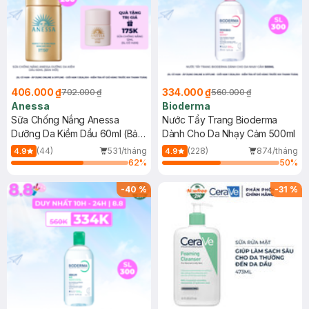
406.000 ₫
334.000 ₫
702.000 ₫
560.000 ₫
Anessa
Bioderma
Sữa Chống Nắng Anessa
Nước Tẩy Trang Bioderma
Dưỡng Da Kiềm Dầu 60ml (Bản
Dành Cho Da Nhạy Cảm 500ml
Mới)
(44)
531/tháng
(228)
874/tháng
4.9
4.9
62
%
50
%
-
40
%
-
31
%