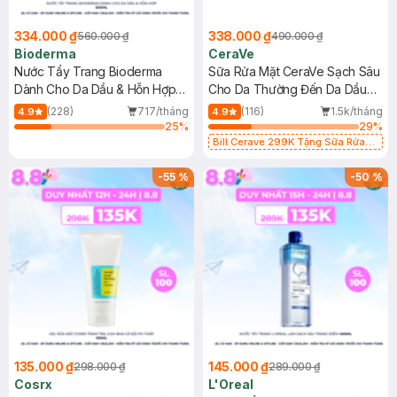
334.000 ₫
338.000 ₫
560.000 ₫
490.000 ₫
Bioderma
CeraVe
Nước Tẩy Trang Bioderma
Sữa Rửa Mặt CeraVe Sạch Sâu
Dành Cho Da Dầu & Hỗn Hợp
Cho Da Thường Đến Da Dầu
500ml
473ml
(228)
717/tháng
(116)
1.5k/tháng
4.9
4.9
25
%
29
%
Bill Cerave 299K Tặng Sữa Rửa
Mặt Cerave 30ml (SL có hạn)
-
55
%
-
50
%
135.000 ₫
145.000 ₫
298.000 ₫
289.000 ₫
Cosrx
L'Oreal