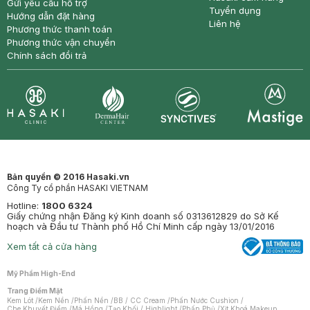
Gửi yêu cầu hỗ trợ
Tuyển dụng
Hướng dẫn đặt hàng
Liên hệ
Phương thức thanh toán
Phương thức vận chuyển
Chính sách đổi trả
Synctives
Clinic
Dermahair
Mastige
Bản quyền © 2016 Hasaki.vn
Công Ty cổ phần HASAKI VIETNAM
Hotline:
1800 6324
Giấy chứng nhận Đăng ký Kinh doanh số 0313612829 do Sở Kế
hoạch và Đầu tư Thành phố Hồ Chí Minh cấp ngày 13/01/2016
Xem tất cả cửa hàng
Mỹ Phẩm High-End
Trang Điểm Mặt
Kem Lót
/
Kem Nền
/
Phấn Nền
/
BB / CC Cream
/
Phấn Nước Cushion
/
Che Khuyết Điểm
/
Má Hồng
/
Tạo Khối / Highlight
/
Phấn Phủ
/
Xịt Khoá Makeup