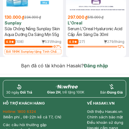
130.000 ₫
297.000 ₫
234.000 ₫
519.000 ₫
Sunplay
L'Oreal
Sữa Chống Nắng Sunplay Skin
Serum L'Oreal Hyaluronic Acid
Aqua Dưỡng Da Sáng Mịn 55g
Cấp Ẩm Sáng Da 30ml
(108)
531/tháng
(27)
279/tháng
4.9
4.9
97
%
12
%
Bill 199K Sunplay tặng Tinh Chất
Chống Nắng 7g trị giá 30K (SL có
hạn)
Bạn đã có tài khoản Hasaki?
Đăng nhập
return
nowfree
price
HỖ TRỢ KHÁCH HÀNG
VỀ HASAKI.VN
Hotline:
1800 6324
Giới thiệu Hasaki.vn
(Miễn phí , 08-22h kể cả T7, CN)
Chính sách bảo mật
Điều khoản sử dụng
Các câu hỏi thường gặp
Hasaki cẩm nang