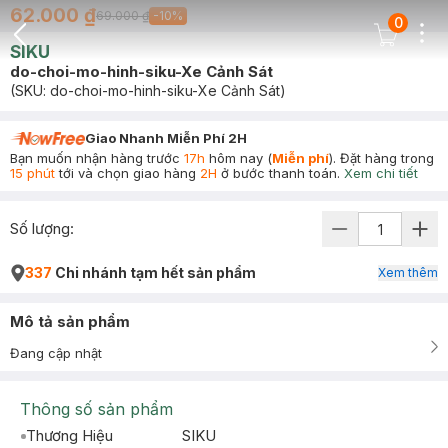
62.000 ₫
69.000 ₫
-
10
%
0
Dots
Cart Icon
SIKU
Back Icon
do-choi-mo-hinh-siku-Xe Cảnh Sát
(SKU:
do-choi-mo-hinh-siku-Xe Cảnh Sát
)
Giao Nhanh Miễn Phí 2H
Bạn muốn nhận hàng trước
17h
hôm nay (
Miễn phí
). Đặt hàng trong
15 phút
tới và chọn giao hàng
2H
ở bước thanh toán.
Xem chi tiết
Số lượng:
337
Chi nhánh tạm hết sản phẩm
Xem thêm
Mô tả sản phẩm
Đang cập nhật
Thông số sản phẩm
Thương Hiệu
SIKU