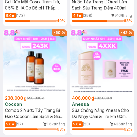
Gel Rửa Mặt Cosrx Tràm Trà,
Nước Tẩy Trang L'Oreal Làm
0.5% BHA Có Độ pH Thấp
Sạch Sâu Trang Điểm 400ml
150ml
(173)
(298)
916/tháng
5.0
4.8
49
%
68
%
-
60
%
-
42
%
238.000 ₫
406.000 ₫
590.000 ₫
702.000 ₫
Cocoon
Anessa
Combo 2 Nước Tẩy Trang Bí
Sữa Chống Nắng Anessa Cho
Đao Cocoon Làm Sạch & Giảm
Da Nhạy Cảm & Trẻ Em 60ml
Dầu 500ml
(Mới)
(57)
1.6k/tháng
(23)
436/tháng
5.0
5.0
63
%
62
%