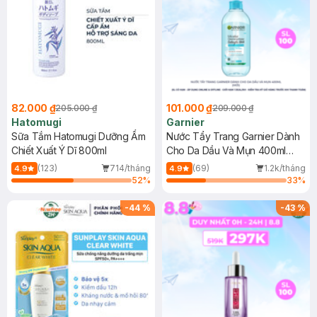
82.000 ₫
101.000 ₫
205.000 ₫
209.000 ₫
Hatomugi
Garnier
Sữa Tắm Hatomugi Dưỡng Ẩm
Nước Tẩy Trang Garnier Dành
Chiết Xuất Ý Dĩ 800ml
Cho Da Dầu Và Mụn 400ml
(Mới)
(123)
714/tháng
(69)
1.2k/tháng
4.9
4.9
52
%
33
%
-
44
%
-
43
%