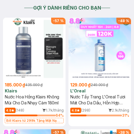
GỢI Ý DÀNH RIÊNG CHO BẠN
-
57
%
-
48
%
185.000 ₫
129.000 ₫
435.000 ₫
249.000 ₫
Klairs
L'Oreal
Nước Hoa Hồng Klairs Không
Nước Tẩy Trang L'Oreal Tươi
Mùi Cho Da Nhạy Cảm 180ml
Mát Cho Da Dầu, Hỗn Hợp
400ml
(148)
1.7k/tháng
(298)
2.1k/tháng
4.8
4.8
64
%
31
%
Bill Klairs từ 299k Tặng Mặt Nạ
Làm Dịu Da & Kiểm Soát Dầu Nhờn
25ml (SL Có Hạn)
-
57
%
-
38
%