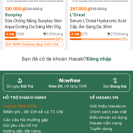
130.000 ₫
297.000 ₫
234.000 ₫
519.000 ₫
Sunplay
L'Oreal
Sữa Chống Nắng Sunplay Skin
Serum L'Oreal Hyaluronic Acid
Aqua Dưỡng Da Sáng Mịn 55g
Cấp Ẩm Sáng Da 30ml
(108)
531/tháng
(27)
279/tháng
4.9
4.9
26
%
23
%
Bill 199K Sunplay tặng Tinh Chất
Chống Nắng 7g trị giá 30K (SL có
hạn)
Bạn đã có tài khoản Hasaki?
Đăng nhập
return
nowfree
price
HỖ TRỢ KHÁCH HÀNG
VỀ HASAKI.VN
Hotline:
1800 6324
Giới thiệu Hasaki.vn
(Miễn phí , 08-22h kể cả T7, CN)
Chính sách bảo mật
Điều khoản sử dụng
Các câu hỏi thường gặp
Hasaki cẩm nang
Gửi yêu cầu hỗ trợ
Tuyển dụng
Hướng dẫn đặt hàng