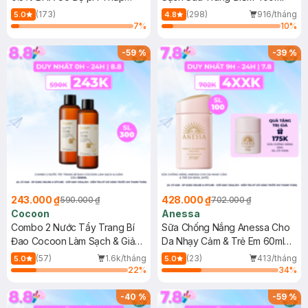
150ml
(173)
(298)
916/tháng
5.0
4.8
7
%
10
%
-
59
%
-
39
%
243.000 ₫
428.000 ₫
590.000 ₫
702.000 ₫
Cocoon
Anessa
Combo 2 Nước Tẩy Trang Bí
Sữa Chống Nắng Anessa Cho
Đao Cocoon Làm Sạch & Giảm
Da Nhạy Cảm & Trẻ Em 60ml
Dầu 500ml
(Mới)
(57)
1.6k/tháng
(23)
413/tháng
5.0
5.0
22
%
34
%
-
40
%
-
59
%