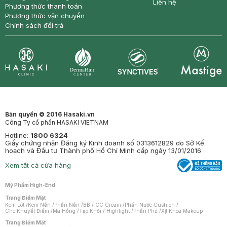
Liên hệ
Phương thức thanh toán
Phương thức vận chuyển
Chính sách đổi trả
Synctives
Clinic
Dermahair
Mastige
Bản quyền © 2016 Hasaki.vn
Công Ty cổ phần HASAKI VIETNAM
Hotline:
1800 6324
Giấy chứng nhận Đăng ký Kinh doanh số 0313612829 do Sở Kế
hoạch và Đầu tư Thành phố Hồ Chí Minh cấp ngày 13/01/2016
Xem tất cả cửa hàng
Mỹ Phẩm High-End
Trang Điểm Mặt
Kem Lót
/
Kem Nền
/
Phấn Nền
/
BB / CC Cream
/
Phấn Nước Cushion
/
Che Khuyết Điểm
/
Má Hồng
/
Tạo Khối / Highlight
/
Phấn Phủ
/
Xịt Khoá Makeup
Trang Điểm Mắt