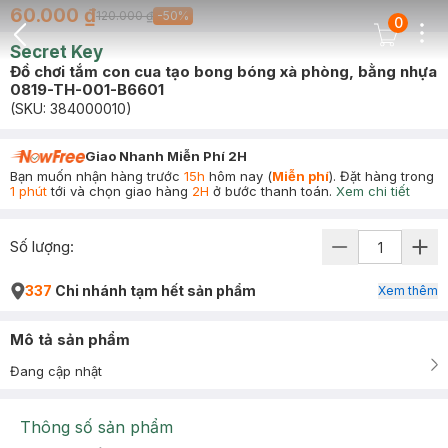
60.000 ₫
120.000 ₫
-
50
%
0
Dots
Cart Icon
Secret Key
Back Icon
Đồ chơi tắm con cua tạo bong bóng xà phòng, bằng nhựa
0819-TH-001-B6601
(SKU:
384000010
)
Giao Nhanh Miễn Phí 2H
Bạn muốn nhận hàng trước
15h
hôm nay (
Miễn phí
). Đặt hàng trong
1 phút
tới và chọn giao hàng
2H
ở bước thanh toán.
Xem chi tiết
Số lượng:
337
Chi nhánh tạm hết sản phẩm
Xem thêm
Mô tả sản phẩm
Đang cập nhật
Thông số sản phẩm