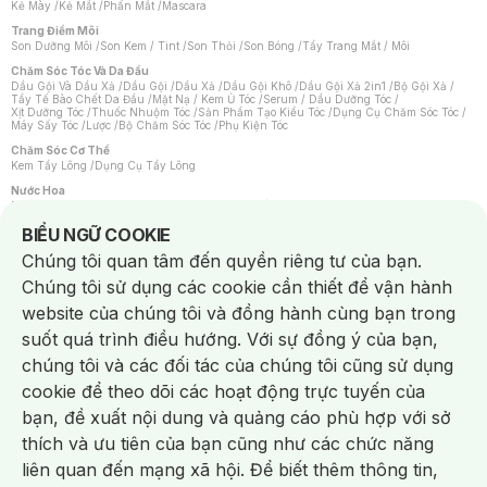
Kẻ Mày
/
Kẻ Mắt
/
Phấn Mắt
/
Mascara
Trang Điểm Môi
Son Dưỡng Môi
/
Son Kem / Tint
/
Son Thỏi
/
Son Bóng
/
Tẩy Trang Mắt / Môi
Chăm Sóc Tóc Và Da Đầu
Dầu Gội Và Dầu Xả
/
Dầu Gội
/
Dầu Xả
/
Dầu Gội Khô
/
Dầu Gội Xả 2in1
/
Bộ Gội Xả
/
Tẩy Tế Bào Chết Da Đầu
/
Mặt Nạ / Kem Ủ Tóc
/
Serum / Dầu Dưỡng Tóc
/
Xịt Dưỡng Tóc
/
Thuốc Nhuộm Tóc
/
Sản Phẩm Tạo Kiểu Tóc
/
Dụng Cụ Chăm Sóc Tóc
/
Máy Sấy Tóc
/
Lược
/
Bộ Chăm Sóc Tóc
/
Phụ Kiện Tóc
Chăm Sóc Cơ Thể
Kem Tẩy Lông
/
Dụng Cụ Tẩy Lông
Nước Hoa
Nước Hoa Nữ
/
Nước Hoa Nam
/
Nước Hoa Cao Cấp
/
Xịt Thơm Toàn Thân
/
Nước Hoa Vùng Kín
Notice about cookies usage
BIỂU NGỮ COOKIE
Chăm Sóc Cá Nhân
Chúng tôi quan tâm đến quyền riêng tư của bạn.
Chống Muỗi
/
Khẩu Trang
/
Máy Massage
/
Mặt Nạ Xông Hơi
/
Nước Rửa Tay
/
Sản Phẩm Chăm Sóc Khác
/
Bàn Chải Đánh Răng
/
Bàn Chải Điện
/
Chúng tôi sử dụng các cookie cần thiết để vận hành
Hỗ Trợ Trắng Răng
/
Kem Đánh Răng
/
Máy Tăm Nước
/
Nước Súc Miệng
/
Tăm / Chỉ Nha Khoa
/
Xịt Thơm Miệng
/
Dung Dịch Vệ Sinh
/
Dưỡng Vùng Kín
/
website của chúng tôi và đồng hành cùng bạn trong
Khăn Ướt Vệ Sinh Vùng Kín
/
Băng Vệ Sinh
/
Tampon
/
Bọt Cạo Râu
/
Dao Cạo Râu
/
Máy Cạo Râu
suốt quá trình điều hướng. Với sự đồng ý của bạn,
Vấn Đề Về Da
chúng tôi và các đối tác của chúng tôi cũng sử dụng
Da Dầu / Lỗ Chân Lông To
/
Da Khô / Mất Nước
/
Da Lão Hóa
/
Da Mụn
/
Da Nhạy Cảm / Kích Ứng
/
Da Xỉn Màu
/
Thâm / Nám / Tàn Nhang
/
cookie để theo dõi các hoạt động trực tuyến của
Quầng Thâm & Bọng Mắt
/
Sẹo
/
Viêm Da Cơ Địa
bạn, đề xuất nội dung và quảng cáo phù hợp với sở
Dụng Cụ / Phụ Kiện Chăm Sóc Da
Chat i
Bông Tẩy Trang
/
Khăn Lau Mặt Khô
/
Dụng Cụ / Máy Rửa Mặt
/
Máy Chăm Sóc Da
/
thích và ưu tiên của bạn cũng như các chức năng
Dụng Cụ Chăm Sóc Khác
liên quan đến mạng xã hội. Để biết thêm thông tin,