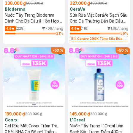
338.000 ₫
327.000 ₫
560.000 ₫
490.000 ₫
Bioderma
CeraVe
Nước Tẩy Trang Bioderma
Sữa Rửa Mặt CeraVe Sạch Sâu
Dành Cho Da Dầu & Hỗn Hợp
Cho Da Thường Đến Da Dầu
500ml
473ml
(228)
709/tháng
(116)
1.6k/tháng
4.9
4.9
21
%
59
%
Bill Cerave 299K Tặng Sữa Rửa
Mặt Cerave 30ml (SL có hạn)
-
53
%
-
50
%
139.000 ₫
145.000 ₫
298.000 ₫
289.000 ₫
Cosrx
L'Oreal
Gel Rửa Mặt Cosrx Tràm Trà,
Nước Tẩy Trang L'Oreal Làm
0.5% BHA Có Độ pH Thấp
Sạch Sâu Trang Điểm 400ml