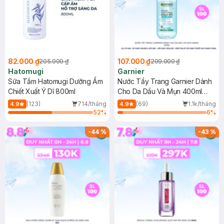
82.000 ₫
107.000 ₫
205.000 ₫
209.000 ₫
Hatomugi
Garnier
Sữa Tắm Hatomugi Dưỡng Ẩm
Nước Tẩy Trang Garnier Dành
Chiết Xuất Ý Dĩ 800ml
Cho Da Dầu Và Mụn 400ml
(Mới)
(123)
714/tháng
(69)
1.1k/tháng
4.9
4.9
52
%
6
%
-
44
%
-
43
%