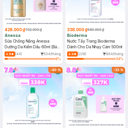
428.000 ₫
338.000 ₫
702.000 ₫
560.000 ₫
Anessa
Bioderma
Sữa Chống Nắng Anessa
Nước Tẩy Trang Bioderma
Dưỡng Da Kiềm Dầu 60ml (Bản
Dành Cho Da Nhạy Cảm 500ml
Mới)
(44)
504/tháng
(228)
864/tháng
4.9
4.9
6
%
34
%
-
40
%
-
33
%