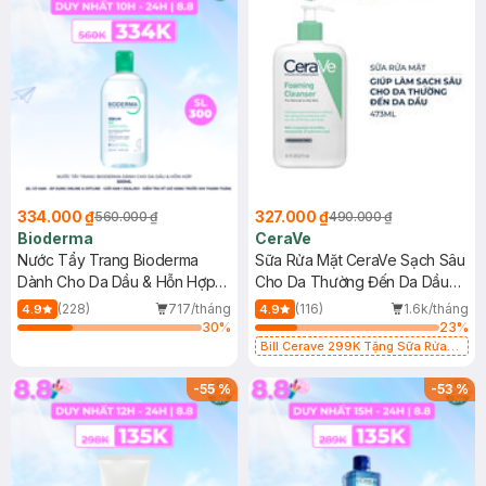
334.000 ₫
327.000 ₫
560.000 ₫
490.000 ₫
Bioderma
CeraVe
Nước Tẩy Trang Bioderma
Sữa Rửa Mặt CeraVe Sạch Sâu
Dành Cho Da Dầu & Hỗn Hợp
Cho Da Thường Đến Da Dầu
500ml
473ml
(228)
717/tháng
(116)
1.6k/tháng
4.9
4.9
30
%
23
%
Bill Cerave 299K Tặng Sữa Rửa
Mặt Cerave 30ml (SL có hạn)
-
55
%
-
53
%