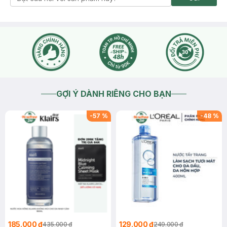
GỢI Ý DÀNH RIÊNG CHO BẠN
-
57
%
-
48
%
185.000 ₫
129.000 ₫
435.000 ₫
249.000 ₫