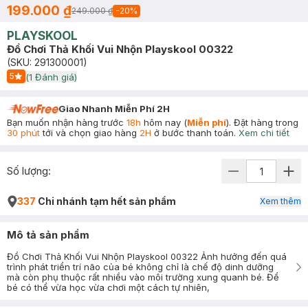
199.000 ₫
249.000 ₫
-
20
%
PLAYSKOOL
Đồ Chơi Thả Khối Vui Nhộn Playskool 00322
(SKU:
291300001
)
5
(
1
Đánh giá)
Start Icon
Giao Nhanh Miễn Phí 2H
Bạn muốn nhận hàng trước
18h
hôm nay (
Miễn phí
). Đặt hàng trong
30 phút
tới và chọn giao hàng
2H
ở bước thanh toán.
Xem chi tiết
Số lượng:
337
Chi nhánh tạm hết sản phẩm
Xem thêm
Mô tả sản phẩm
Đồ Chơi Thả Khối Vui Nhộn Playskool 00322 Ảnh hưởng đến quá
trình phát triển trí não của bé không chỉ là chế độ dinh dưỡng
mà còn phụ thuộc rất nhiều vào môi trường xung quanh bé. Để
bé có thể vừa học vừa chơi một cách tự nhiên,