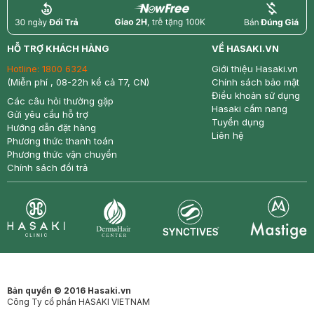
return
nowfree
price
HỖ TRỢ KHÁCH HÀNG
VỀ HASAKI.VN
Hotline:
1800 6324
Giới thiệu Hasaki.vn
(Miễn phí , 08-22h kể cả T7, CN)
Chính sách bảo mật
Điều khoản sử dụng
Các câu hỏi thường gặp
Hasaki cẩm nang
Gửi yêu cầu hỗ trợ
Tuyển dụng
Hướng dẫn đặt hàng
Liên hệ
Phương thức thanh toán
Phương thức vận chuyển
Chính sách đổi trả
Synctives
Clinic
Dermahair
Mastige
Bản quyền © 2016 Hasaki.vn
Công Ty cổ phần HASAKI VIETNAM