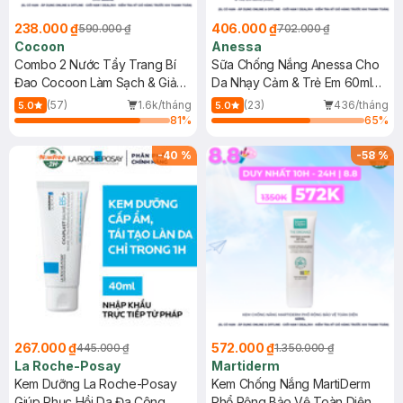
238.000 ₫
406.000 ₫
590.000 ₫
702.000 ₫
Cocoon
Anessa
Combo 2 Nước Tẩy Trang Bí
Sữa Chống Nắng Anessa Cho
Đao Cocoon Làm Sạch & Giảm
Da Nhạy Cảm & Trẻ Em 60ml
Dầu 500ml
(Mới)
(57)
1.6k/tháng
(23)
436/tháng
5.0
5.0
81
%
65
%
-
40
%
-
58
%
267.000 ₫
572.000 ₫
445.000 ₫
1.350.000 ₫
La Roche-Posay
Martiderm
Kem Dưỡng La Roche-Posay
Kem Chống Nắng MartiDerm
Giúp Phục Hồi Da Đa Công
Phổ Rộng Bảo Vệ Toàn Diện