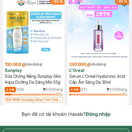
-
44
%
-
43
%
130.000 ₫
297.000 ₫
234.000 ₫
519.000 ₫
Sunplay
L'Oreal
Sữa Chống Nắng Sunplay Skin
Serum L'Oreal Hyaluronic Acid
Aqua Dưỡng Da Sáng Mịn 55g
Cấp Ẩm Sáng Da 30ml
(108)
531/tháng
(27)
279/tháng
4.9
4.9
13
%
3
%
Bill 199K Sunplay tặng Tinh Chất
Chống Nắng 7g trị giá 30K (SL có
hạn)
Bạn đã có tài khoản Hasaki?
Đăng nhập