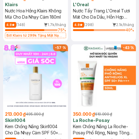
Klairs
L'Oreal
Nước Hoa Hồng Klairs Không
Nước Tẩy Trang L'Oreal Tươi
Mùi Cho Da Nhạy Cảm 180ml
Mát Cho Da Dầu, Hỗn Hợp
400ml
(148)
1.7k/tháng
(298)
2.1k/tháng
4.8
4.8
75
%
40
%
Bill Klairs từ 299k Tặng Mặt Nạ
Làm Dịu Da & Kiểm Soát Dầu Nhờn
25ml (SL Có Hạn)
-
57
%
-
43
%
213.000 ₫
350.000 ₫
495.000 ₫
610.000 ₫
Skin1004
La Roche-Posay
Kem Chống Nắng Skin1004
Kem Chống Nắng La Roche-
Cho Da Nhạy Cảm SPF 50+
Posay Phổ Rộng, Nâng Tông
50ml
Kiềm Dầu 50ml