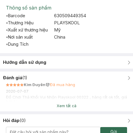
Thông số sản phẩm
Barcode
630509449354
Thương Hiệu
PLAYSKOOL
Xuất xứ thương hiệu
Mỹ
Nơi sản xuất
China
Dung Tích
Hướng dẫn sử dụng
Đánh giá
(
1
)
Kim Duyên
Đã mua hàng
2020-07-07
Đồ Chơi Thả Khối Vui Nhộn Playskool 00322 , hàng rất ok tốt, giá
hợp lý
Xem tất cả
Hỏi đáp
(
0
)
Gửi