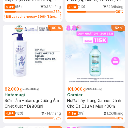
Dụng 40ml
40ml
(56)
932/tháng
(110)
243/tháng
4.9
4.9
23
%
39
%
Bill La roche-posay 399K Tặng
Gel rửa mặt da dầu nhạy cảm 50ml
(SL có hạn)
-
60
%
-
52
%
82.000 ₫
101.000 ₫
205.000 ₫
209.000 ₫
Hatomugi
Garnier
Sữa Tắm Hatomugi Dưỡng Ẩm
Nước Tẩy Trang Garnier Dành
Chiết Xuất Ý Dĩ 800ml
Cho Da Dầu Và Mụn 400ml
(Mới)
(123)
714/tháng
(69)
1.2k/tháng
4.9
4.9
52
%
40
%