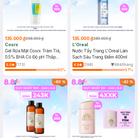
135.000 ₫
135.000 ₫
298.000 ₫
289.000 ₫
Cosrx
L'Oreal
Gel Rửa Mặt Cosrx Tràm Trà,
Nước Tẩy Trang L'Oreal Làm
0.5% BHA Có Độ pH Thấp
Sạch Sâu Trang Điểm 400ml
150ml
(173)
(298)
984/tháng
5.0
4.8
60
%
57
%
-
60
%
-
42
%