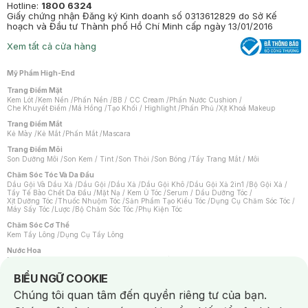
Hotline:
1800 6324
Giấy chứng nhận Đăng ký Kinh doanh số 0313612829 do Sở Kế
hoạch và Đầu tư Thành phố Hồ Chí Minh cấp ngày 13/01/2016
Xem tất cả cửa hàng
Mỹ Phẩm High-End
Trang Điểm Mặt
Kem Lót
/
Kem Nền
/
Phấn Nền
/
BB / CC Cream
/
Phấn Nước Cushion
/
Che Khuyết Điểm
/
Má Hồng
/
Tạo Khối / Highlight
/
Phấn Phủ
/
Xịt Khoá Makeup
Trang Điểm Mắt
Kẻ Mày
/
Kẻ Mắt
/
Phấn Mắt
/
Mascara
Trang Điểm Môi
Son Dưỡng Môi
/
Son Kem / Tint
/
Son Thỏi
/
Son Bóng
/
Tẩy Trang Mắt / Môi
Chăm Sóc Tóc Và Da Đầu
Dầu Gội Và Dầu Xả
/
Dầu Gội
/
Dầu Xả
/
Dầu Gội Khô
/
Dầu Gội Xả 2in1
/
Bộ Gội Xả
/
Tẩy Tế Bào Chết Da Đầu
/
Mặt Nạ / Kem Ủ Tóc
/
Serum / Dầu Dưỡng Tóc
/
Xịt Dưỡng Tóc
/
Thuốc Nhuộm Tóc
/
Sản Phẩm Tạo Kiểu Tóc
/
Dụng Cụ Chăm Sóc Tóc
/
Máy Sấy Tóc
/
Lược
/
Bộ Chăm Sóc Tóc
/
Phụ Kiện Tóc
Chăm Sóc Cơ Thể
Kem Tẩy Lông
/
Dụng Cụ Tẩy Lông
Nước Hoa
Nước Hoa Nữ
/
Nước Hoa Nam
/
Nước Hoa Cao Cấp
/
Xịt Thơm Toàn Thân
/
Nước Hoa Vùng Kín
Notice about cookies usage
BIỂU NGỮ COOKIE
Chăm Sóc Cá Nhân
Chúng tôi quan tâm đến quyền riêng tư của bạn.
Chống Muỗi
/
Khẩu Trang
/
Máy Massage
/
Mặt Nạ Xông Hơi
/
Nước Rửa Tay
/
Sản Phẩm Chăm Sóc Khác
/
Bàn Chải Đánh Răng
/
Bàn Chải Điện
/