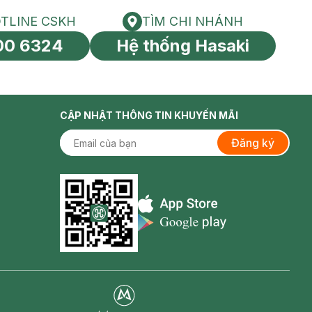
TLINE CSKH
TÌM CHI NHÁNH
HOTLINE CSKH
Tìm chi nhánh
00 6324
Hệ thống Hasaki
tín toàn cầu
CẬP NHẬT THÔNG TIN KHUYẾN MÃI
Đăng ký
Appstore icon
Goolge Play icon