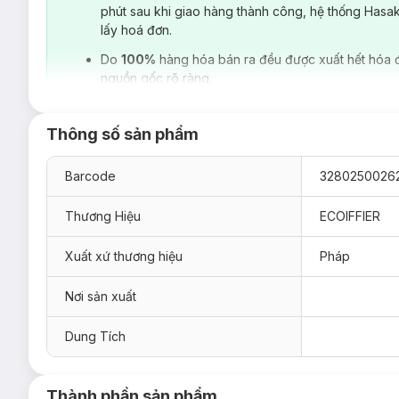
phút sau khi giao hàng thành công, hệ thống Hasa
Là sản phẩm đến từ
Ecoiffier
, Pháp - thương hiệu quá đỗi
lấy hoá đơn.
thành phố, hãng luôn mang lại những điều mới lạ và thu hút c
sẽ học cách làm quen và sử dụng với những món đồ tí hon đư
Do
100%
hàng hóa bán ra đều được xuất hết hóa 
thật nhiều món ăn cũng như nước sinh tố thật hấp dẫn cho mọ
nguồn gốc rõ ràng.
Thông số sản phẩm
Barcode
3280250026
Thương Hiệu
ECOIFFIER
Xuất xứ thương hiệu
Pháp
Nơi sản xuất
Dung Tích
Thành phần sản phẩm