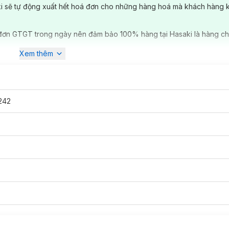
ki sẽ tự động xuất hết hoá đơn cho những hàng hoá mà khách hàng 
 quen thuộc với các bạn nhỏ, từ những bộ trạm cứu hộ đến những bộ
ác bé. Với bộ đồ chơi
Đồ Dùng Cho Gia Đình Nhỏ Ecoiffier
hiện đang
ợc thiết kế sinh động giống hệt như những món đồ thật ở nhà, và học
đơn GTGT trong ngày nên đảm bảo 100% hàng tại Hasaki là hàng ch
i người.
Xem thêm
242