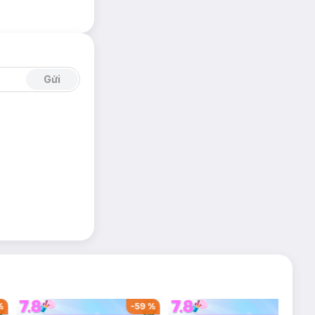
cho trẻ.
ơi dù có ngậm vào
đầu bếp, người nội
ể chơi nấu ăn thật
Gửi
 phong phú của bản
%
-
59
%
-
43
%