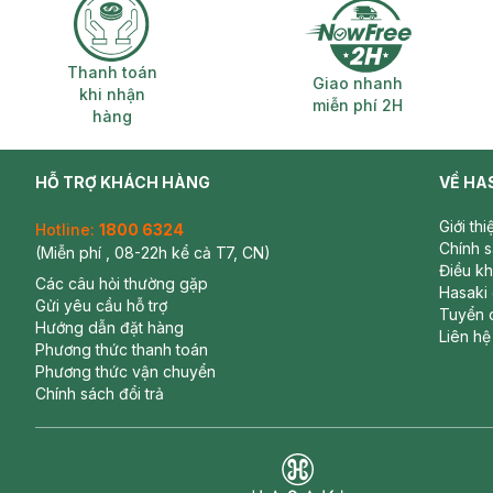
Bảo quản:
Nơi khô ráo thoáng mát
Chất liệu:
Inox cao cấp và sứ tráng men an toàn
Thanh toán khi nhận hàng
Giao nhanh miễ
Thanh toán
Trọng lượng:
2.24 kg
Giao nhanh
khi nhận
miễn phí 2H
Xuất xứ:
Pháp
hàng
Thương hiệu:
Ecoiffier
HỖ TRỢ KHÁCH HÀNG
VỀ HA
Giới th
Hotline:
1800 6324
Chính 
(Miễn phí , 08-22h kể cả T7, CN)
Điều k
Các câu hỏi thường gặp
Hasaki
Gửi yêu cầu hỗ trợ
Tuyển 
Hướng dẫn đặt hàng
Liên hệ
Phương thức thanh toán
Phương thức vận chuyển
Chính sách đổi trả