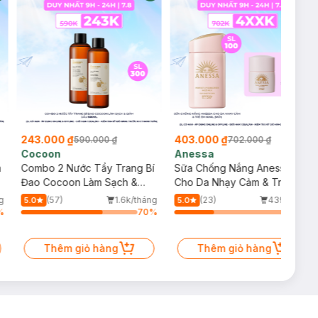
243.000 ₫
403.000 ₫
590.000 ₫
702.000 ₫
Cocoon
Anessa
m
Combo 2 Nước Tẩy Trang Bí
Sữa Chống Nắng Anessa
Đao Cocoon Làm Sạch &
Cho Da Nhạy Cảm & Trẻ Em
Giảm Dầu 500ml
60ml (Mới)
g
(57)
1.6k/tháng
(23)
439/tháng
5.0
5.0
%
70
%
34
%
Thêm giỏ hàng
Thêm giỏ hàng