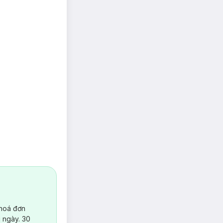
 hoá đơn
 ngày. 30