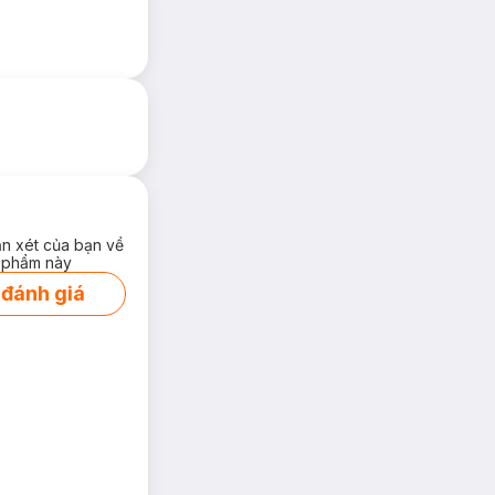
ận xét của bạn về
 phẩm này
 đánh giá
pha cafe, máy tạo
 được thiết kế với
à tháo gỡ dễ dàng