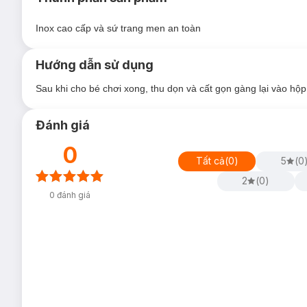
Inox cao cấp và sứ trang men an toàn
Hướng dẫn sử dụng
Sau khi cho bé chơi xong, thu dọn và cất gọn gàng lại vào hộp,
Đánh giá
0
Tất cả
(
0
)
5
(
0
2
(
0
)
0
đánh giá
Công dụng:
- Bộ đồ chơi
Đồ Dùng Cho Gia Đình Nhỏ Ecoiffier
gồm 28 c
khuôn nướng bánh, thìa, dĩa, dao, cốc, khuôn thạch, chén...) 
các chi tiết và màu sắc sặc sỡ, đẹp mắt và sinh động, tạo sự t
- Đặc biệt, các món vật dụng nhà bếp như đồ máy xay sinh t