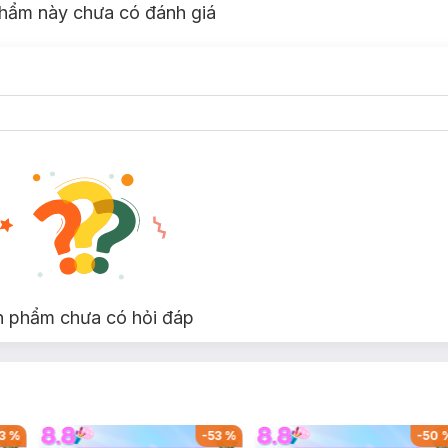
 chơi, các chi tiết được thiết kế bo góc an toàn, không gây nguy hiểm 
hẩm này chưa có đánh giá
m từ chất liệu inox cao cấp và sứ tráng men an toàn cho các bé ch
hập vai thú vị mà các bé gái rất yêu thích để có thể hóa thân thành 
 Bé có thể thỏa sức sáng tạo ra nhiều món ăn và câu chuyện kết hợp đ
ó thể chơi cùng bạn bè và bố mẹ thật vui và phát huy trí tưởng tượng
n phẩm chưa có hỏi đáp
3
%
-
53
%
-
50