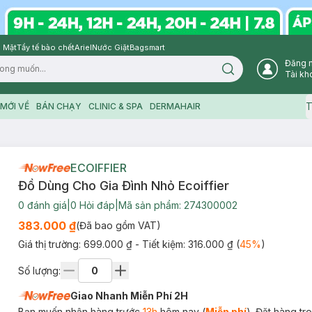
 Mặt
Tẩy tế bào chết
Ariel
Nước Giặt
Bagsmart
Đăng 
Search icon
Tài kh
T
MỚI VỀ
BÁN CHẠY
CLINIC & SPA
DERMAHAIR
ECOIFFIER
Đồ Dùng Cho Gia Đình Nhỏ Ecoiffier
0
đánh giá
|
0
Hỏi đáp
|
Mã sản phẩm:
274300002
383.000 ₫
(Đã bao gồm VAT)
Giá thị trường:
699.000 ₫
- Tiết kiệm:
316.000 ₫
(
45
%
)
Số lượng:
Giao Nhanh Miễn Phí 2H
Bạn muốn nhận hàng trước
13h
hôm nay (
Miễn phí
). Đặt hàng t