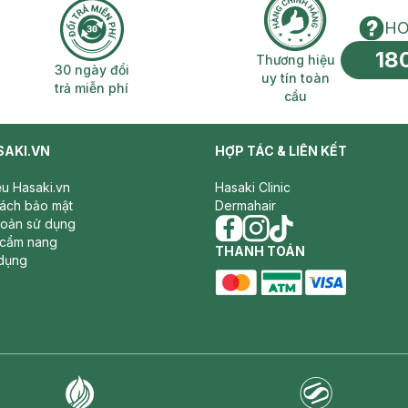
HO
18
n phí 2H
30 ngày đổi trả miễn phí
Thương hiệu uy 
Thương hiệu
30 ngày đổi
uy tín toàn
trả miễn phí
cầu
SAKI.VN
HỢP TÁC & LIÊN KẾT
iệu Hasaki.vn
Hasaki Clinic
sách bảo mật
Dermahair
hoản sử dụng
 cẩm nang
facebook
THANH TOÁN
instagram
tiktok
dụng
master card
ATM card
visa card