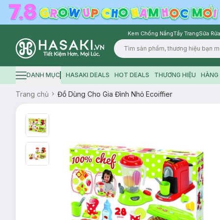
Kem Chống Nắng
Tẩy Trang
Sữa Rửa
Logo
DANH MỤC
HASAKI DEALS
HOT DEALS
THƯƠNG HIỆU
HÀNG 
Hamburger icon
Trang chủ
Đồ Dùng Cho Gia Đình Nhỏ Ecoiffier