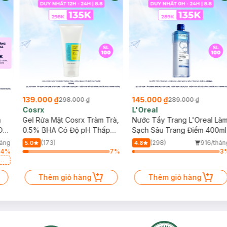
139.000 ₫
145.000 ₫
298.000 ₫
289.000 ₫
Cosrx
L'Oreal
h
Gel Rửa Mặt Cosrx Tràm Trà,
Nước Tẩy Trang L'Oreal Là
Da
0.5% BHA Có Độ pH Thấp
Sạch Sâu Trang Điểm 400ml
150ml
háng
(173)
(298)
916/thán
5.0
4.8
34
%
7
%
3
a
Thêm giỏ hàng
Thêm giỏ hàng