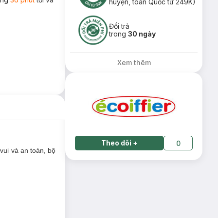
huyện, toàn Quốc từ 249K)
Đổi trả
trong
30 ngày
Xem thêm
Theo dõi
+
0
vui và an toàn, bộ