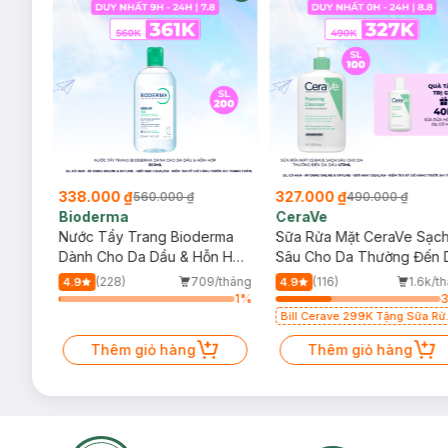
338.000 ₫
327.000 ₫
560.000 ₫
490.000 ₫
Bioderma
CeraVe
rma
Nước Tẩy Trang Bioderma
Sữa Rửa Mặt CeraVe Sạc
m
Dành Cho Da Dầu & Hỗn Hợp
Sâu Cho Da Thường Đến 
500ml
Dầu 473ml
/tháng
(228)
709/tháng
(116)
1.6k/t
4.9
4.9
3
%
1
%
Bill Cerave 299K Tặng Sữa Rử
Mặt Cerave 30ml (SL có hạn)
Thêm giỏ hàng
Thêm giỏ hàng
Lưu ý:
Sản phẩm dành cho các bé từ 18 tháng tuổi trở lên