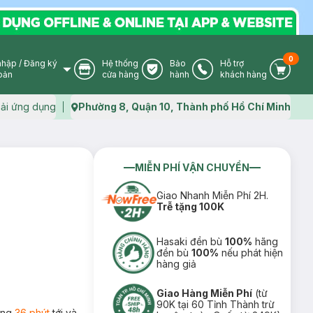
0
nhập
/
Đăng ký
Hệ thống
Bảo
Hỗ trợ
User Icon
Store Icon
Warranty Icon
Phone Icon
Cart I
oản
cửa hàng
hành
khách hàng
ải ứng dụng
Phường 8, Quận 10, Thành phố Hồ Chí Minh
Map icon
MIỄN PHÍ VẬN CHUYỂN
Giao Nhanh Miễn Phí 2H.
Trễ tặng 100K
Hasaki đền bù
100%
hãng
đền bù
100%
nếu phát hiện
hàng giả
Giao Hàng Miễn Phí
(từ
90K tại 60 Tỉnh Thành trừ
rong
36 phút
tới và