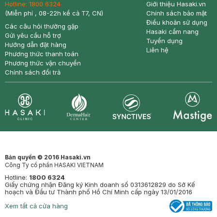
Hotline:
1800 6324
Giới thiệu Hasaki.vn
(Miễn phí , 08-22h kể cả T7, CN)
Chính sách bảo mật
Điều khoản sử dụng
Các câu hỏi thường gặp
Hasaki cẩm nang
Gửi yêu cầu hỗ trợ
Tuyển dụng
Hướng dẫn đặt hàng
Liên hệ
Phương thức thanh toán
Phương thức vận chuyển
Chính sách đổi trả
Synctives
Clinic
Dermahair
Mastige
Bản quyền © 2016 Hasaki.vn
Công Ty cổ phần HASAKI VIETNAM
Hotline:
1800 6324
Giấy chứng nhận Đăng ký Kinh doanh số 0313612829 do Sở Kế
hoạch và Đầu tư Thành phố Hồ Chí Minh cấp ngày 13/01/2016
Xem tất cả cửa hàng