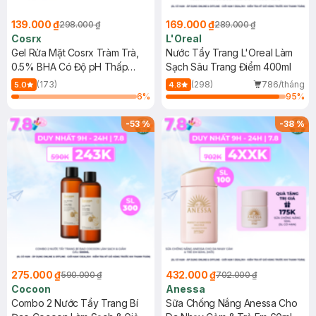
139.000 ₫
169.000 ₫
298.000 ₫
289.000 ₫
Cosrx
L'Oreal
Gel Rửa Mặt Cosrx Tràm Trà,
Nước Tẩy Trang L'Oreal Làm
0.5% BHA Có Độ pH Thấp
Sạch Sâu Trang Điểm 400ml
150ml
(173)
(298)
786/tháng
5.0
4.8
6
%
95
%
-
53
%
-
38
%
275.000 ₫
432.000 ₫
590.000 ₫
702.000 ₫
Cocoon
Anessa
Combo 2 Nước Tẩy Trang Bí
Sữa Chống Nắng Anessa Cho