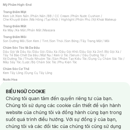
Mỹ Phẩm High-End
Trang Điểm Mặt
Kem Lót
/
Kem Nền
/
Phấn Nền
/
BB / CC Cream
/
Phấn Nước Cushion
/
Che Khuyết Điểm
/
Má Hồng
/
Tạo Khối / Highlight
/
Phấn Phủ
/
Xịt Khoá Makeup
Trang Điểm Mắt
Kẻ Mày
/
Kẻ Mắt
/
Phấn Mắt
/
Mascara
Trang Điểm Môi
Son Dưỡng Môi
/
Son Kem / Tint
/
Son Thỏi
/
Son Bóng
/
Tẩy Trang Mắt / Môi
Chăm Sóc Tóc Và Da Đầu
Dầu Gội Và Dầu Xả
/
Dầu Gội
/
Dầu Xả
/
Dầu Gội Khô
/
Dầu Gội Xả 2in1
/
Bộ Gội Xả
/
Tẩy Tế Bào Chết Da Đầu
/
Mặt Nạ / Kem Ủ Tóc
/
Serum / Dầu Dưỡng Tóc
/
Xịt Dưỡng Tóc
/
Thuốc Nhuộm Tóc
/
Sản Phẩm Tạo Kiểu Tóc
/
Dụng Cụ Chăm Sóc Tóc
/
Máy Sấy Tóc
/
Lược
/
Bộ Chăm Sóc Tóc
/
Phụ Kiện Tóc
Chăm Sóc Cơ Thể
Kem Tẩy Lông
/
Dụng Cụ Tẩy Lông
Nước Hoa
Nước Hoa Nữ
/
Nước Hoa Nam
/
Nước Hoa Cao Cấp
/
Xịt Thơm Toàn Thân
/
Nước Hoa Vùng Kín
Notice about cookies usage
BIỂU NGỮ COOKIE
Chăm Sóc Cá Nhân
Chúng tôi quan tâm đến quyền riêng tư của bạn.
Chống Muỗi
/
Khẩu Trang
/
Máy Massage
/
Mặt Nạ Xông Hơi
/
Nước Rửa Tay
/
Sản Phẩm Chăm Sóc Khác
/
Bàn Chải Đánh Răng
/
Bàn Chải Điện
/
Chúng tôi sử dụng các cookie cần thiết để vận hành
Hỗ Trợ Trắng Răng
/
Kem Đánh Răng
/
Máy Tăm Nước
/
Nước Súc Miệng
/
Tăm / Chỉ Nha Khoa
/
Xịt Thơm Miệng
/
Dung Dịch Vệ Sinh
/
Dưỡng Vùng Kín
/
website của chúng tôi và đồng hành cùng bạn trong
Khăn Ướt Vệ Sinh Vùng Kín
/
Băng Vệ Sinh
/
Tampon
/
Bọt Cạo Râu
/
Dao Cạo Râu
/
Máy Cạo Râu
suốt quá trình điều hướng. Với sự đồng ý của bạn,
Vấn Đề Về Da
chúng tôi và các đối tác của chúng tôi cũng sử dụng
Da Dầu / Lỗ Chân Lông To
/
Da Khô / Mất Nước
/
Da Lão Hóa
/
Da Mụn
/
Da Nhạy Cảm / Kích Ứng
/
Da Xỉn Màu
/
Thâm / Nám / Tàn Nhang
/