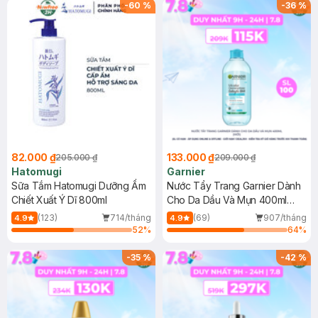
(SL có hạn)
-
60
%
-
36
%
82.000 ₫
133.000 ₫
205.000 ₫
209.000 ₫
Hatomugi
Garnier
Sữa Tắm Hatomugi Dưỡng Ẩm
Nước Tẩy Trang Garnier Dành
Chiết Xuất Ý Dĩ 800ml
Cho Da Dầu Và Mụn 400ml
(Mới)
(123)
714/tháng
(69)
907/tháng
4.9
4.9
52
%
64
%
-
35
%
-
42
%