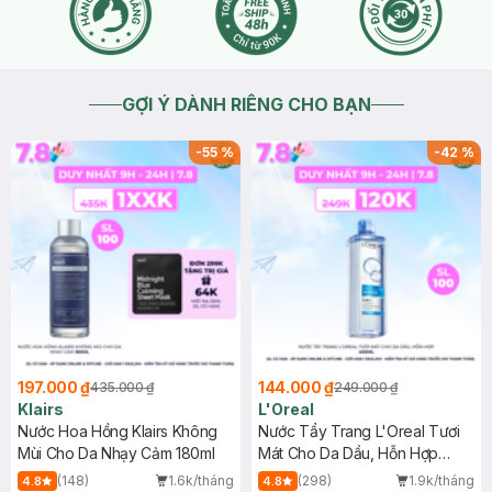
GỢI Ý DÀNH RIÊNG CHO BẠN
-
55
%
-
42
%
197.000 ₫
144.000 ₫
435.000 ₫
249.000 ₫
Klairs
L'Oreal
Nước Hoa Hồng Klairs Không
Nước Tẩy Trang L'Oreal Tươi
Mùi Cho Da Nhạy Cảm 180ml
Mát Cho Da Dầu, Hỗn Hợp
400ml
(148)
1.6k/tháng
(298)
1.9k/tháng
4.8
4.8