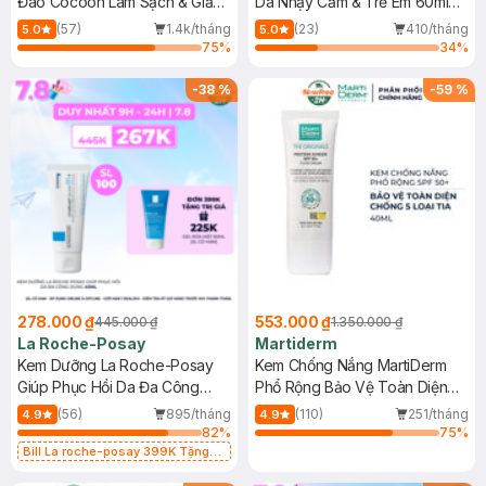
Đao Cocoon Làm Sạch & Giảm
Da Nhạy Cảm & Trẻ Em 60ml
Dầu 500ml
(Mới)
(57)
1.4k/tháng
(23)
410/tháng
5.0
5.0
75
%
34
%
-
38
%
-
59
%
278.000 ₫
553.000 ₫
445.000 ₫
1.350.000 ₫
La Roche-Posay
Martiderm
Kem Dưỡng La Roche-Posay
Kem Chống Nắng MartiDerm
Giúp Phục Hồi Da Đa Công
Phổ Rộng Bảo Vệ Toàn Diện
Dụng 40ml
40ml
(56)
895/tháng
(110)
251/tháng
4.9
4.9
82
%
75
%
Bill La roche-posay 399K Tặng
Gel rửa mặt da dầu nhạy cảm 50ml