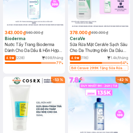
343.000 ₫
378.000 ₫
560.000 ₫
490.000 ₫
Bioderma
CeraVe
Nước Tẩy Trang Bioderma
Sữa Rửa Mặt CeraVe Sạch Sâu
Dành Cho Da Dầu & Hỗn Hợp
Cho Da Thường Đến Da Dầu
500ml
473ml
(228)
698/tháng
(116)
1.4k/tháng
4.9
4.9
71
%
64
%
Bill Cerave 299K Tặng Sữa Rửa
Mặt Cerave 30ml (SL có hạn)
-
53
%
-
42
%