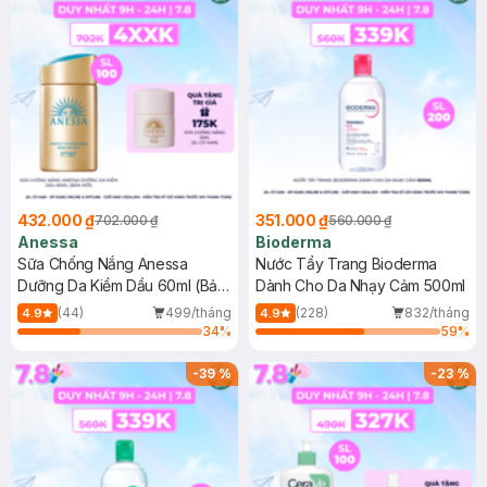
432.000 ₫
351.000 ₫
702.000 ₫
560.000 ₫
Anessa
Bioderma
Sữa Chống Nắng Anessa
Nước Tẩy Trang Bioderma
Dưỡng Da Kiềm Dầu 60ml (Bản
Dành Cho Da Nhạy Cảm 500ml
Mới)
(44)
499/tháng
(228)
832/tháng
4.9
4.9
34
%
59
%
-
39
%
-
23
%