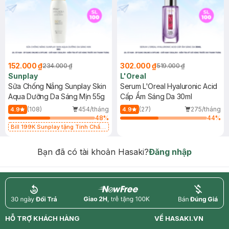
152.000 ₫
302.000 ₫
234.000 ₫
519.000 ₫
Sunplay
L'Oreal
Sữa Chống Nắng Sunplay Skin
Serum L'Oreal Hyaluronic Acid
Aqua Dưỡng Da Sáng Mịn 55g
Cấp Ẩm Sáng Da 30ml
(108)
454/tháng
(27)
275/tháng
4.9
4.9
48
%
44
%
Bill 199K Sunplay tặng Tinh Chất
Chống Nắng 7g trị giá 30K (SL có
hạn)
Bạn đã có tài khoản Hasaki?
Đăng nhập
return
nowfree
price
HỖ TRỢ KHÁCH HÀNG
VỀ HASAKI.VN