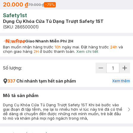
20.000 ₫
79.000 ₫
-
75
%
Safety1st
Dụng Cụ Khóa Cửa Tủ Dạng Trượt Safety 1ST
(SKU:
286500001
)
Giao Nhanh Miễn Phí 2H
Bạn muốn nhận hàng trước
10h
ngày mai. Đặt hàng trước
24h
và
chọn giao hàng
2H
ở bước thanh toán.
Xem chi tiết
Số lượng:
337
Chi nhánh tạm hết sản phẩm
Xem thêm
Mô tả sản phẩm
Dụng Cụ Khóa Cửa Tủ Dạng Trượt Safety 1ST Khi bé bước vào
giai đoạn đi tập tễnh, mẹ lại lo nhiều hơn vì lúc này trẻ đã có thể
dễ dàng di chuyển đến được những nơi mình muốn, trẻ bắt đầu
tò mò và khám phá mọi ngõ ngách trong nhà,